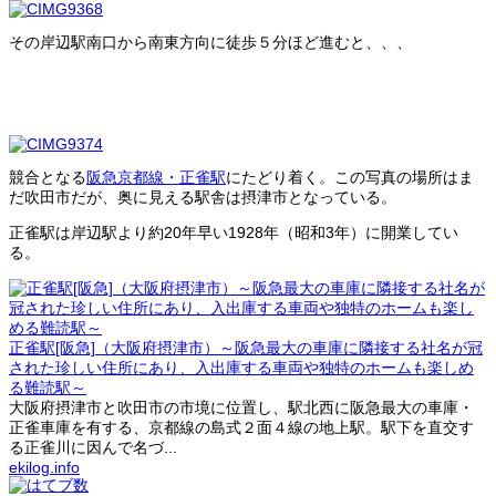
その岸辺駅南口から南東方向に徒歩５分ほど進むと、、、
競合となる
阪急京都線・正雀駅
にたどり着く。この写真の場所はま
だ吹田市だが、奥に見える駅舎は摂津市となっている。
正雀駅は岸辺駅より約20年早い1928年（昭和3年）に開業してい
る。
正雀駅[阪急]（大阪府摂津市）～阪急最大の車庫に隣接する社名が冠
された珍しい住所にあり、入出庫する車両や独特のホームも楽しめ
る難読駅～
大阪府摂津市と吹田市の市境に位置し、駅北西に阪急最大の車庫・
正雀車庫を有する、京都線の島式２面４線の地上駅。駅下を直交す
る正雀川に因んで名づ...
ekilog.info