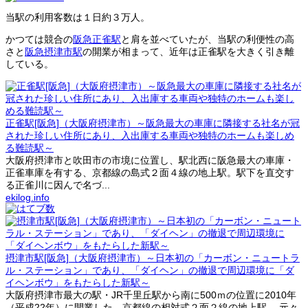
当駅の利用客数は１日約３万人。
かつては競合の
阪急正雀駅
と肩を並べていたが、当駅の利便性の高
さと
阪急摂津市駅
の開業が相まって、近年は正雀駅を大きく引き離
している。
正雀駅[阪急]（大阪府摂津市）～阪急最大の車庫に隣接する社名が冠
された珍しい住所にあり、入出庫する車両や独特のホームも楽しめ
る難読駅～
大阪府摂津市と吹田市の市境に位置し、駅北西に阪急最大の車庫・
正雀車庫を有する、京都線の島式２面４線の地上駅。駅下を直交す
る正雀川に因んで名づ...
ekilog.info
摂津市駅[阪急]（大阪府摂津市）～日本初の「カーボン・ニュートラ
ル・ステーション」であり、「ダイヘン」の撤退で周辺環境に「ダ
イヘンボウ」をもたらした新駅～
大阪府摂津市最大の駅・JR千里丘駅から南に500ｍの位置に2010年
（平成22年）に開業した、京都線の相対式２面２線の地上駅。 元々