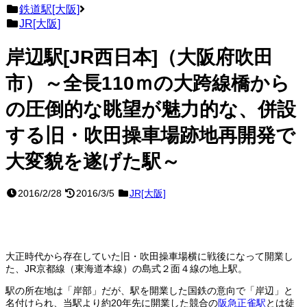
鉄道駅[大阪]
JR[大阪]
岸辺駅[JR西日本]（大阪府吹田
市）～全長110ｍの大跨線橋から
の圧倒的な眺望が魅力的な、併設
する旧・吹田操車場跡地再開発で
大変貌を遂げた駅～
2016/2/28
2016/3/5
JR[大阪]
大正時代から存在していた旧・吹田操車場横に戦後になって開業し
た、JR京都線（東海道本線）の島式２面４線の地上駅。
駅の所在地は「岸部」だが、駅を開業した国鉄の意向で「岸辺」と
名付けられ、当駅より約20年先に開業した競合の
阪急正雀駅
とは徒