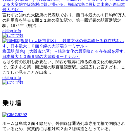
よる大変貌で阪急村に襲い掛かる、梅田の地に最初に出来た西日本
最大の駅～
言わずと知れた大阪府の代表駅であり、西日本最大の１日約80万人
の利用客を誇る６面１１線の高架駅で、第一回近畿の駅百選認定
駅。1874年（明治...
ekilog.info
梅田駅[阪急]（大阪市北区）～鉄道文化の最高峰たる存在感を示す、
日本最大１０面９線の大頭端ターミナル～
もはや何の説明も必要ない、関西が世界に誇る鉄道文化の最高峰
で、栄えある第一回近畿の駅百選認定駅。全国広しと言えども、こ
こでしか見ることが出来...
ekilog.info
乗り場
ホームは島式２面４線だが、外側線は通過列車専用で柵で閉鎖され
ているため、実質的には相対式２面２線構造となっている。