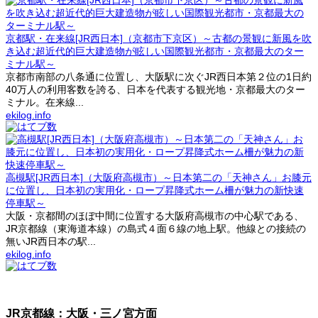
京都駅・在来線[JR西日本]（京都市下京区）～古都の景観に新風を吹
き込む超近代的巨大建造物が眩しい国際観光都市・京都最大のター
ミナル駅～
京都市南部の八条通に位置し、大阪駅に次ぐJR西日本第２位の1日約
40万人の利用客数を誇る、日本を代表する観光地・京都最大のター
ミナル。在来線...
ekilog.info
高槻駅[JR西日本]（大阪府高槻市）～日本第二の「天神さん」お膝元
に位置し、日本初の実用化・ロープ昇降式ホーム柵が魅力の新快速
停車駅～
大阪・京都間のほぼ中間に位置する大阪府高槻市の中心駅である、
JR京都線（東海道本線）の島式４面６線の地上駅。他線との接続の
無いJR西日本の駅...
ekilog.info
JR京都線：大阪・三ノ宮方面