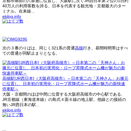
京都市南部の八条通に位置し、大阪駅に次ぐJR西日本第２位の1日約
40万人の利用客数を誇る、日本を代表する観光地・京都最大のター
ミナル。在来線...
ekilog.info
次の３番のりばは、同じく321系の普通
高槻
行き。昼間時間帯はすべ
ての普通が同駅止まりとなる。
高槻駅[JR西日本]（大阪府高槻市）～日本第二の「天神さん」お膝元
に位置し、日本初の実用化・ロープ昇降式ホーム柵が魅力の新快速
停車駅～
大阪・京都間のほぼ中間に位置する大阪府高槻市の中心駅である、
JR京都線（東海道本線）の島式４面６線の地上駅。他線との接続の
無いJR西日本の駅...
ekilog.info