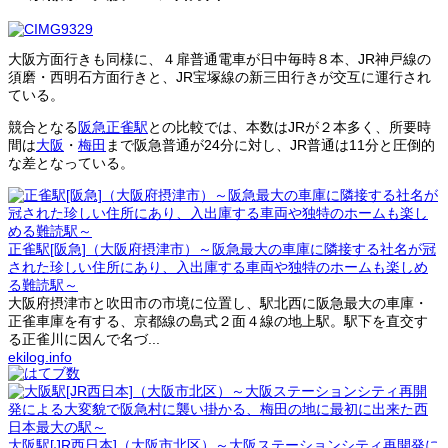
大阪方面行きも同様に、４扉普通電車が日中毎時８本、JR神戸線の
須磨・西明石方面行きと、JR宝塚線の新三田行きが交互に運行され
ている。
競合となる
阪急正雀駅
との比較では、本数はJRが２本多く、所要時
間は
大阪
・
梅田
まで阪急普通が24分に対し、JR普通は11分と圧倒的
な差となっている。
正雀駅[阪急]（大阪府摂津市）～阪急最大の車庫に隣接する社名が冠
された珍しい住所にあり、入出庫する車両や独特のホームも楽しめ
る難読駅～
大阪府摂津市と吹田市の市境に位置し、駅北西に阪急最大の車庫・
正雀車庫を有する、京都線の島式２面４線の地上駅。駅下を直交す
る正雀川に因んで名づ...
ekilog.info
大阪駅[JR西日本]（大阪市北区）～大阪ステーションシティ再開発に