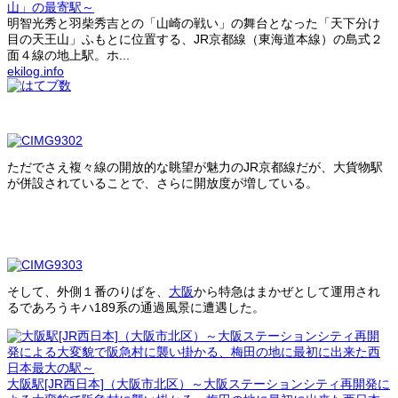
山」の最寄駅～
明智光秀と羽柴秀吉との「山崎の戦い」の舞台となった「天下分け
目の天王山」ふもとに位置する、JR京都線（東海道本線）の島式２
面４線の地上駅。ホ...
ekilog.info
ただでさえ複々線の開放的な眺望が魅力のJR京都線だが、大貨物駅
が併設されていることで、さらに開放度が増している。
そして、外側１番のりばを、
大阪
から特急はまかぜとして運用され
るであろうキハ189系の通過風景に遭遇した。
大阪駅[JR西日本]（大阪市北区）～大阪ステーションシティ再開発に