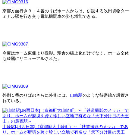
京都方面行き３・４番のりばホームからは、併設する吹田貨物ター
ミナル駅を行き交う電気機関車の姿も堪能できる。
今度はホーム東側より撮影。駅舎の橋上化だけでなく、ホーム全体
も綺麗にリニューアルされた。
外側１番のりばのさらに外側には、
山崎駅
のような待避線が設置さ
れている。
山崎駅[JR西日本]（京都府大山崎町）～「鉄道撮影のメッカ」であ
り、ホームが府境を跨ぐ珍しい立地で有名な「天下分け目の天王