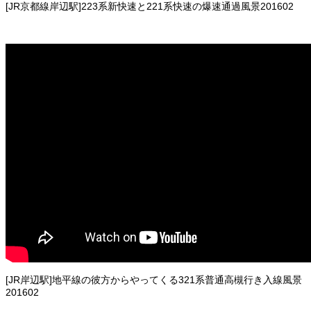
[JR京都線岸辺駅]223系新快速と221系快速の爆速通過風景201602
[JR岸辺駅]地平線の彼方からやってくる321系普通高槻行き入線風景
201602