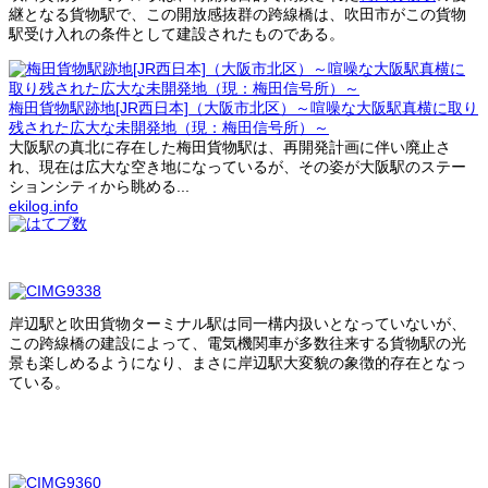
継となる貨物駅で、この開放感抜群の跨線橋は、吹田市がこの貨物
駅受け入れの条件として建設されたものである。
梅田貨物駅跡地[JR西日本]（大阪市北区）～喧噪な大阪駅真横に取り
残された広大な未開発地（現：梅田信号所）～
大阪駅の真北に存在した梅田貨物駅は、再開発計画に伴い廃止さ
れ、現在は広大な空き地になっているが、その姿が大阪駅のステー
ションシティから眺める...
ekilog.info
岸辺駅と吹田貨物ターミナル駅は同一構内扱いとなっていないが、
この跨線橋の建設によって、電気機関車が多数往来する貨物駅の光
景も楽しめるようになり、まさに岸辺駅大変貌の象徴的存在となっ
ている。