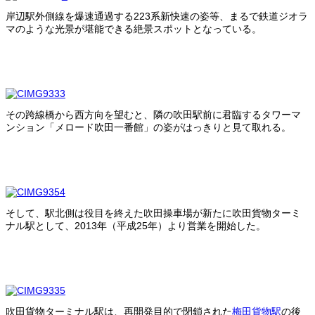
岸辺駅外側線を爆速通過する223系新快速の姿等、まるで鉄道ジオラ
マのような光景が堪能できる絶景スポットとなっている。
その跨線橋から西方向を望むと、隣の吹田駅前に君臨するタワーマ
ンション「メロード吹田一番館」の姿がはっきりと見て取れる。
そして、駅北側は役目を終えた吹田操車場が新たに吹田貨物ターミ
ナル駅として、2013年（平成25年）より営業を開始した。
吹田貨物ターミナル駅は、再開発目的で閉鎖された
梅田貨物駅
の後