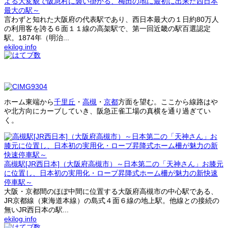
よる大変貌で阪急村に襲い掛かる、梅田の地に最初に出来た西日本
最大の駅～
言わずと知れた大阪府の代表駅であり、西日本最大の１日約80万人
の利用客を誇る６面１１線の高架駅で、第一回近畿の駅百選認定
駅。1874年（明治...
ekilog.info
ホーム東端から
千里丘
・
高槻
・
京都
方面を望む。ここから線路はや
や北方向にカーブしていき、阪急正雀工場の真横を通り過ぎてい
く。
高槻駅[JR西日本]（大阪府高槻市）～日本第二の「天神さん」お膝元
に位置し、日本初の実用化・ロープ昇降式ホーム柵が魅力の新快速
停車駅～
大阪・京都間のほぼ中間に位置する大阪府高槻市の中心駅である、
JR京都線（東海道本線）の島式４面６線の地上駅。他線との接続の
無いJR西日本の駅...
ekilog.info