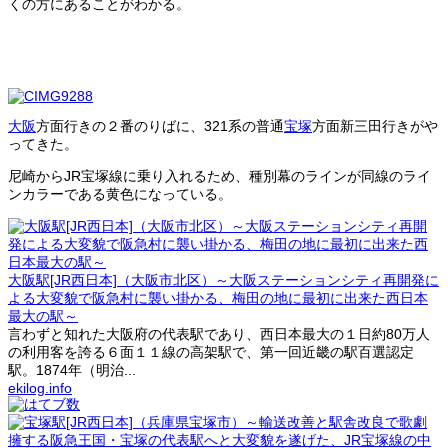
くの方にあることがわかる。
大阪
方面行きの２番のりばに、321系の普通
宝塚
方面新三田行きがや
ってきた。
尼崎からJR宝塚線に乗り入れるため、種別幕のラインが同線のライ
ンカラーである黄色になっている。
大阪駅[JR西日本]（大阪市北区）～大阪ステーションシティ再開発に
よる大変貌で阪急村に襲い掛かる、梅田の地に最初に出来た西日本
最大の駅～
言わずと知れた大阪府の代表駅であり、西日本最大の１日約80万人
の利用客を誇る６面１１線の高架駅で、第一回近畿の駅百選認定
駅。1874年（明治...
ekilog.info