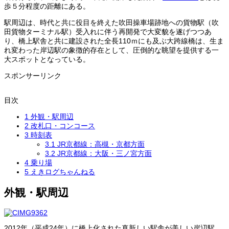
歩５分程度の距離にある。
駅周辺は、時代と共に役目を終えた吹田操車場跡地への貨物駅（吹
田貨物ターミナル駅）受入れに伴う再開発で大変貌を遂げつつあ
り、橋上駅舎と共に建設された全長110ｍにも及ぶ大跨線橋は、生ま
れ変わった岸辺駅の象徴的存在として、圧倒的な眺望を提供する一
大スポットとなっている。
スポンサーリンク
目次
1
外観・駅周辺
2
改札口・コンコース
3
時刻表
3.1
JR京都線：高槻・京都方面
3.2
JR京都線：大阪・三ノ宮方面
4
乗り場
5
えきログちゃんねる
外観・駅周辺
2012年（平成24年）に橋上化された真新しい駅舎が美しい岸辺駅。