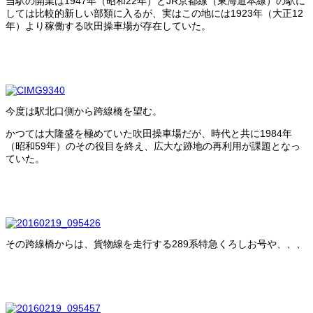
当駅の開業は1947年（昭和22年）とJR京都線（東海道本線）の駅に
しては比較的新しい部類に入るが、実はこの地には1923年（大正12
年）より稼働する吹田操車場が存在していた。
今度は駅北口側から跨線橋を望む。
かつては大隆盛を極めていた吹田操車場だが、時代と共に1984年
（昭和59年）のその役目を終え、広大な跡地の再利用が課題となっ
ていた。
その跨線橋からは、貨物線を走行する289系特急くろしお号や、、、