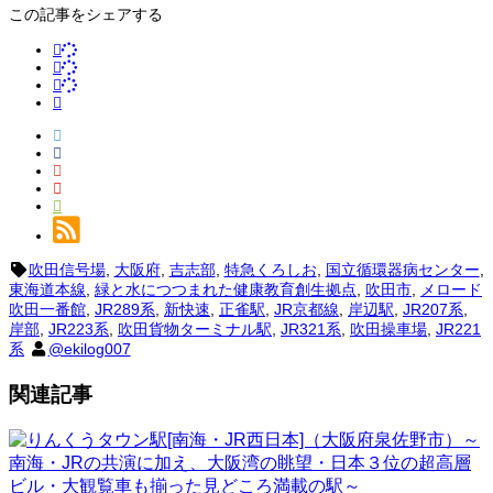
この記事をシェアする
吹田信号場
,
大阪府
,
吉志部
,
特急くろしお
,
国立循環器病センター
,
東海道本線
,
緑と水につつまれた健康教育創生拠点
,
吹田市
,
メロード
吹田一番館
,
JR289系
,
新快速
,
正雀駅
,
JR京都線
,
岸辺駅
,
JR207系
,
岸部
,
JR223系
,
吹田貨物ターミナル駅
,
JR321系
,
吹田操車場
,
JR221
系
@ekilog007
関連記事