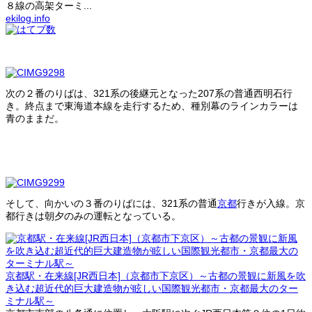
８線の高架ターミ...
ekilog.info
次の２番のりばは、321系の後継元となった207系の普通西明石行
き。終点まで東海道本線を走行するため、種別幕のラインカラーは
青のままだ。
そして、向かいの３番のりばには、321系の普通
京都
行きが入線。京
都行きは朝夕のみの運転となっている。
京都駅・在来線[JR西日本]（京都市下京区）～古都の景観に新風を吹
き込む超近代的巨大建造物が眩しい国際観光都市・京都最大のター
ミナル駅～