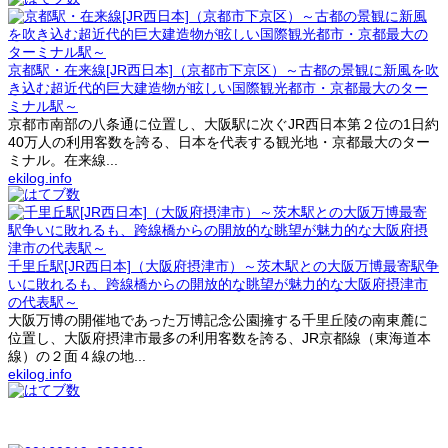
京都駅・在来線[JR西日本]（京都市下京区）～古都の景観に新風を吹
き込む超近代的巨大建造物が眩しい国際観光都市・京都最大のター
ミナル駅～
京都市南部の八条通に位置し、大阪駅に次ぐJR西日本第２位の1日約
40万人の利用客数を誇る、日本を代表する観光地・京都最大のター
ミナル。在来線...
ekilog.info
千里丘駅[JR西日本]（大阪府摂津市）～茨木駅との大阪万博最寄駅争
いに敗れるも、跨線橋からの開放的な眺望が魅力的な大阪府摂津市
の代表駅～
大阪万博の開催地であった万博記念公園擁する千里丘陵の南東麓に
位置し、大阪府摂津市最多の利用客数を誇る、JR京都線（東海道本
線）の２面４線の地...
ekilog.info