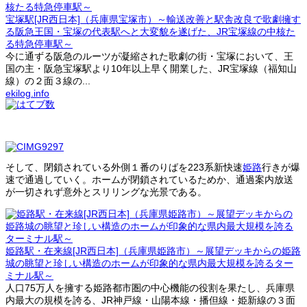
宝塚駅[JR西日本]（兵庫県宝塚市）～輸送改善と駅舎改良で歌劇擁す
る阪急王国・宝塚の代表駅へと大変貌を遂げた、JR宝塚線の中核た
る特急停車駅～
今に通ずる阪急のルーツが凝縮された歌劇の街・宝塚において、王
国の主・阪急宝塚駅より10年以上早く開業した、JR宝塚線（福知山
線）の２面３線の...
ekilog.info
そして、閉鎖されている外側１番のりばを223系新快速
姫路
行きが爆
速で通過していく。ホームが閉鎖されているためか、通過案内放送
が一切されず意外とスリリングな光景である。
姫路駅・在来線[JR西日本]（兵庫県姫路市）～展望デッキからの姫路
城の眺望と珍しい構造のホームが印象的な県内最大規模を誇るター
ミナル駅～
人口75万人を擁する姫路都市圏の中心機能の役割を果たし、兵庫県
内最大の規模を誇る、JR神戸線・山陽本線・播但線・姫新線の３面