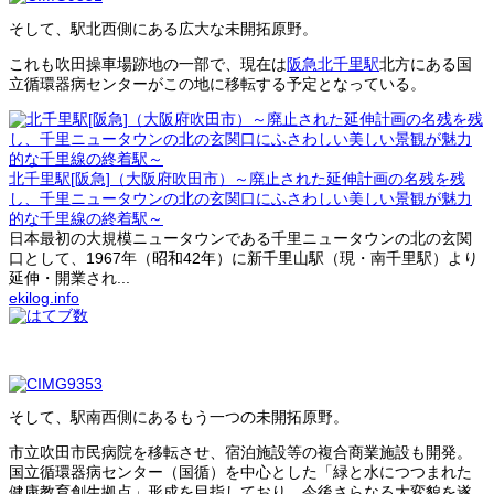
そして、駅北西側にある広大な未開拓原野。
これも吹田操車場跡地の一部で、現在は
阪急北千里駅
北方にある国
立循環器病センターがこの地に移転する予定となっている。
北千里駅[阪急]（大阪府吹田市）～廃止された延伸計画の名残を残
し、千里ニュータウンの北の玄関口にふさわしい美しい景観が魅力
的な千里線の終着駅～
日本最初の大規模ニュータウンである千里ニュータウンの北の玄関
口として、1967年（昭和42年）に新千里山駅（現・南千里駅）より
延伸・開業され...
ekilog.info
そして、駅南西側にあるもう一つの未開拓原野。
市立吹田市民病院を移転させ、宿泊施設等の複合商業施設も開発。
国立循環器病センター（国循）を中心とした「緑と水につつまれた
健康教育創生拠点」形成を目指しており、今後さらなる大変貌を遂