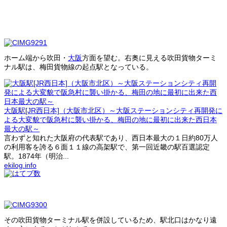
ホーム端から吹田・
大阪
方面を望む。右奥に見える吹田貨物ターミ
ナル駅は、梅田貨物線の起点駅となっている。
大阪駅[JR西日本]（大阪市北区）～大阪ステーションシティ再開発に
よる大変貌で阪急村に襲い掛かる、梅田の地に最初に出来た西日本
最大の駅～
言わずと知れた大阪府の代表駅であり、西日本最大の１日約80万人
の利用客を誇る６面１１線の高架駅で、第一回近畿の駅百選認定
駅。1874年（明治...
ekilog.info
その吹田貨物ターミナル駅を併設しているため、駅北口はかなり遠