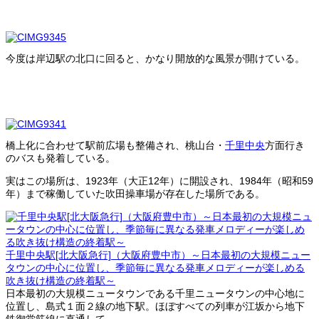
今度は岸辺駅の北口に回ると、かなり開放的な風景が開けている。
橋上化に合わせて駅前広場も整備され、桃山台・
千里中央
方面行き
のバスも発着している。
実はこの場所は、1923年（大正12年）に開設され、1984年（昭和59
年）まで稼働していた吹田操車場が存在した場所である。
千里中央駅[北大阪急行]（大阪府豊中市）～日本最初の大規模ニュー
タウンの中心に位置し、季節毎に異なる発車メロディーが楽しめる
吹き抜け構造の終着駅～
日本最初の大規模ニュータウンである千里ニュータウンの中心地に
位置し、島式１面２線の地下駅。ほぼすべての列車が江坂から地下