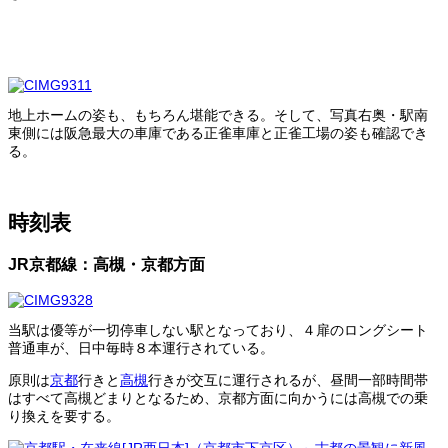
地上ホームの姿も、もちろん堪能できる。そして、写真右奥・駅南
東側には阪急最大の車庫である正雀車庫と正雀工場の姿も確認でき
る。
時刻表
JR京都線：高槻・京都方面
当駅は優等が一切停車しない駅となっており、４扉のロングシート
普通車が、日中毎時８本運行されている。
原則は
京都
行きと
高槻
行きが交互に運行されるが、昼間一部時間帯
はすべて高槻どまりとなるため、京都方面に向かうには高槻での乗
り換えを要する。