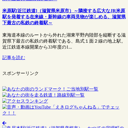
米原駅[近江鉄道]（滋賀県米原市）～隣接する広大なJR米原
駅を発着する在来線・新幹線の車両見物が楽しめる、滋賀県
下最古の私鉄の終着駅～
東海道本線のルートから外れた湖東平野内陸部を縦断する滋
賀県下最古の私鉄の終着駅である、島式１面２線の地上駅。
近江鉄道本線開業から33年度の1...
記事を読む
スポンサーリンク