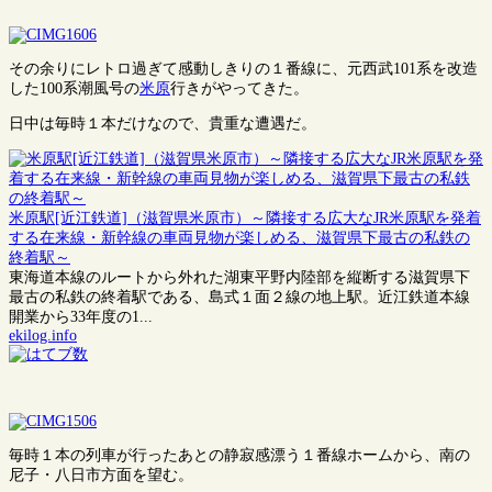
その余りにレトロ過ぎて感動しきりの１番線に、元西武101系を改造
した100系潮風号の
米原
行きがやってきた。
日中は毎時１本だけなので、貴重な遭遇だ。
米原駅[近江鉄道]（滋賀県米原市）～隣接する広大なJR米原駅を発着
する在来線・新幹線の車両見物が楽しめる、滋賀県下最古の私鉄の
終着駅～
東海道本線のルートから外れた湖東平野内陸部を縦断する滋賀県下
最古の私鉄の終着駅である、島式１面２線の地上駅。近江鉄道本線
開業から33年度の1...
ekilog.info
毎時１本の列車が行ったあとの静寂感漂う１番線ホームから、南の
尼子・八日市方面を望む。