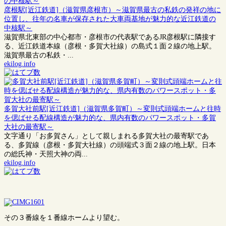
彦根駅[近江鉄道]（滋賀県彦根市）～滋賀県最古の私鉄の発祥の地に
位置し、往年の名車が保存された大車両基地が魅力的な近江鉄道の
中核駅～
滋賀県北東部の中心都市・彦根市の代表駅であるJR彦根駅に隣接す
る、近江鉄道本線（彦根・多賀大社線）の島式１面２線の地上駅。
滋賀県最古の私鉄・...
ekilog.info
多賀大社前駅[近江鉄道]（滋賀県多賀町）～変則式頭端ホームと往時
を偲ばせる配線構造が魅力的な、県内有数のパワースポット・多賀
大社の最寄駅～
文字通り「お多賀さん」として親しまれる多賀大社の最寄駅であ
る、多賀線（彦根・多賀大社線）の頭端式３面２線の地上駅。日本
の総氏神・天照大神の両...
ekilog.info
その３番線を１番線ホームより望む。