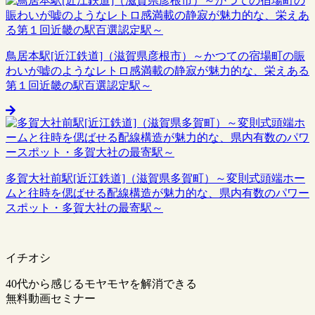
鳥居本駅[近江鉄道]（滋賀県彦根市）～かつての宿場町の賑
わいが嘘のようなレトロ感満載の静寂が魅力的な、栄えある
第１回近畿の駅百選認定駅～
多賀大社前駅[近江鉄道]（滋賀県多賀町）～変則式頭端ホー
ムと往時を偲ばせる配線構造が魅力的な、県内有数のパワー
スポット・多賀大社の最寄駅～
イチオシ
40代から感じるモヤモヤを解消できる
無料動画セミナー