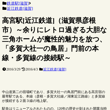
鉄道駅[滋賀]
近江鉄道[滋賀]
高宮駅[近江鉄道]（滋賀県彦根
市）～余りにレトロ過ぎる大胆な
三角ホームが魔性的魅力を放つ、
「多賀大社一の鳥居」門前の本
線・多賀線の接続駅～
2016/3/29
2016/4/3
近江鉄道[滋賀]
中山道第二の宿場町であり、多賀大社一の鳥居門前にある高宮宿の
最寄駅である、本線（彦根・多賀大社線／湖東近江路線）と多賀線
が接続する２面３線の地上駅。
駅舎はリニューアルされたものの、120年の歴史が刻まれた開業当時