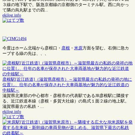
３線の地下駅で、阪急京都線の京都側のターミナル駅。西に向かっ
て隣の烏丸駅までの四...
ekilog.info
今度はホーム北端から彦根口・
彦根
・
米原
方面を望む。右側に急カ
ーブする線の先は、、、
彦根駅[近江鉄道]（滋賀県彦根市）～滋賀県最古の私鉄の発祥の地に
位置し、往年の名車が保存された大車両基地が魅力的な近江鉄道の
中核駅～
滋賀県北東部の中心都市・彦根市の代表駅であるJR彦根駅に隣接す
る、近江鉄道本線（彦根・多賀大社線）の島式１面２線の地上駅。
滋賀県最古の私鉄・...
ekilog.info