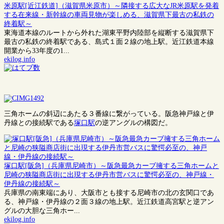
米原駅[近江鉄道]（滋賀県米原市）～隣接する広大なJR米原駅を発着
する在来線・新幹線の車両見物が楽しめる、滋賀県下最古の私鉄の
終着駅～
東海道本線のルートから外れた湖東平野内陸部を縦断する滋賀県下
最古の私鉄の終着駅である、島式１面２線の地上駅。近江鉄道本線
開業から33年度の1...
ekilog.info
三角ホームの斜辺にあたる３番線に繋がっている。阪急神戸線と伊
丹線との接続駅である
塚口駅
の逆アングルの構図だ。
塚口駅[阪急]（兵庫県尼崎市）～阪急最急カーブ擁する三角ホームと
尼崎の狭隘商店街に出現する伊丹市営バスに驚愕必至の、神戸線・
伊丹線の接続駅～
兵庫県の南東端にあり、大阪市とも接する尼崎市の北の玄関口であ
る、神戸線・伊丹線の２面３線の地上駅。近江鉄道高宮駅と逆アン
グルの大胆な三角ホー...
ekilog.info