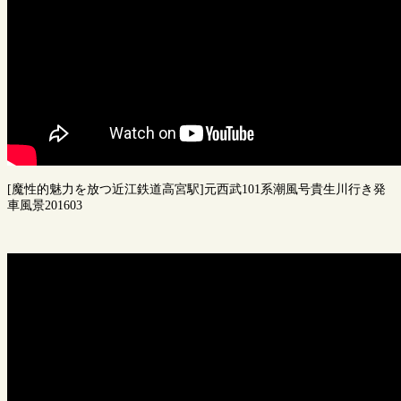
[魔性的魅力を放つ近江鉄道高宮駅]元西武101系潮風号貴生川行き発
車風景201603