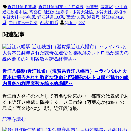
近江鉄道多賀線
,
近江鉄道湖東・近江路線
,
滋賀県
,
高宮駅
,
中山道
,
近江鉄道本線
,
高宮宿
,
近江鉄道彦根・多賀大社線
,
多賀大社
,
彦根市
,
多賀大社一の鳥居
,
近江鉄道100系
,
西武401系
,
潮風号
,
近江鉄道820
系
,
中山道六十九次
,
西武101系
@ekilog007
関連記事
近江八幡駅[近江鉄道]（滋賀県近江八幡市）～ライバルと大
資本に翻弄された数奇な運命と廃線跡のレトロ感が魅力の線
内最多の利用客数を誇る終着駅～
近江商人発祥の地として有名な湖東の中心都市の代表駅であ
るJR近江八幡駅に隣接する、八日市線（万葉あかね線）の
島式１面２線の地上駅。近江鉄道最...
記事を読む