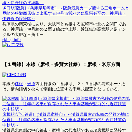
塚口駅[阪急]（兵庫県尼崎市）～阪急最急カーブ擁する三角ホームと
尼崎の狭隘商店街に出現する伊丹市営バスに驚愕必至の、神戸線・
伊丹線の接続駅～
兵庫県の南東端にあり、大阪市とも接する尼崎市の北の玄関口であ
る、神戸線・伊丹線の２面３線の地上駅。近江鉄道高宮駅と逆アン
グルの大胆な三角ホー...
ekilog.info
【１番線】本線（彦根・多賀大社線）：彦根・米原方面
本線の
彦根
・
米原
方面行きの１番線は、２・３番線の島式ホームと
は、構内踏切を挟んで南側に位置する千鳥式配置となっている。
彦根駅[近江鉄道]（滋賀県彦根市）～滋賀県最古の私鉄の発祥の地に
位置し、往年の名車が保存された大車両基地が魅力的な近江鉄道の
中核駅～
滋賀県北東部の中心都市・彦根市の代表駅であるJR彦根駅に隣接す