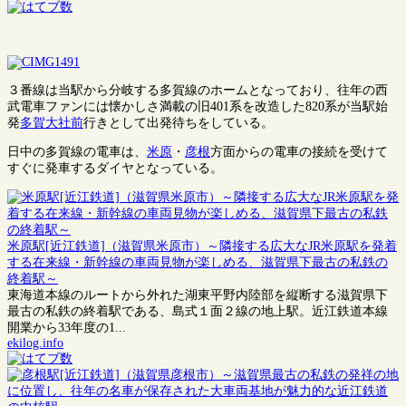
３番線は当駅から分岐する多賀線のホームとなっており、往年の西
武電車ファンには懐かしさ満載の旧401系を改造した820系が当駅始
発
多賀大社前
行きとして出発待ちをしている。
日中の多賀線の電車は、
米原
・
彦根
方面からの電車の接続を受けて
すぐに発車するダイヤとなっている。
米原駅[近江鉄道]（滋賀県米原市）～隣接する広大なJR米原駅を発着
する在来線・新幹線の車両見物が楽しめる、滋賀県下最古の私鉄の
終着駅～
東海道本線のルートから外れた湖東平野内陸部を縦断する滋賀県下
最古の私鉄の終着駅である、島式１面２線の地上駅。近江鉄道本線
開業から33年度の1...
ekilog.info