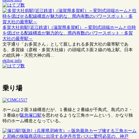
多賀大社前駅[近江鉄道]（滋賀県多賀町）～変則式頭端ホームと往時
を偲ばせる配線構造が魅力的な、県内有数のパワースポット・多賀
大社の最寄駅～
文字通り「お多賀さん」として親しまれる多賀大社の最寄駅であ
る、多賀線（彦根・多賀大社線）の頭端式３面２線の地上駅。日本
の総氏神・天照大神の両...
ekilog.info
乗り場
ホームは２面３線構造だが、１番線と２番線が千鳥式、島式の２・
３番線が
阪急塚口駅
を思わせるような三角ホームという、かなり独
特のホーム構造となっている。