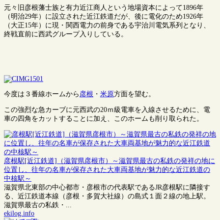
元々旧彦根藩士族と有力近江商人という地場資本によって1896年
（明治29年）に設立された近江鉄道だが、後に電化のため1926年
（大正15年）に現・関西電力の前身である宇治川電気系列となり、
終戦直前に西武グループ入りしている。
今度は３番線ホームから
彦根
・
米原
方面を望む。
この強烈な急カーブに元西武の20ｍ級電車を入線させるために、電
車の四角をカットすることに加え、このホームも削り取られた。
彦根駅[近江鉄道]（滋賀県彦根市）～滋賀県最古の私鉄の発祥の地に
位置し、往年の名車が保存された大車両基地が魅力的な近江鉄道の
中核駅～
滋賀県北東部の中心都市・彦根市の代表駅であるJR彦根駅に隣接す
る、近江鉄道本線（彦根・多賀大社線）の島式１面２線の地上駅。
滋賀県最古の私鉄・...
ekilog.info