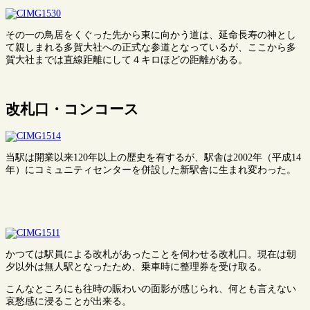
その一の鳥居をくぐった先から東に向かう道は、延命長寿の神とし
て親しまれる多賀大社への正式な参道となっているが、ここから多
賀大社までは直線距離にして４キロほどの距離がある。
改札口・コンコース
当駅は開業以来120年以上の歴史を有するが、駅舎は2002年（平成14
年）にコミュニティセンターを併設した新駅舎に生まれ変わった。
かつては駅員による改札があったことを伺わせる改札口。現在は朝
夕以外は無人駅となったため、乗車時に整理券を受け取る。
こんなところにも往時の賑わいの面影が感じられ、何とも言えない
哀愁感に浸ることが出来る。