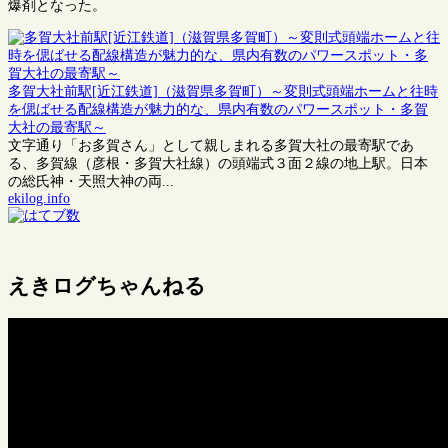
爆剤となった。
多賀大社前駅[近江鉄道]（滋賀県多賀町）～変則式頭端ホームと往時
を偲ばせる配線構造が魅力的な、県内有数のパワースポット・多賀
大社の最寄駅～
文字通り「お多賀さん」として親しまれる多賀大社の最寄駅であ
る、多賀線（彦根・多賀大社線）の頭端式３面２線の地上駅。日本
の総氏神・天照大神の両...
ekilog.info
えきログちゃんねる