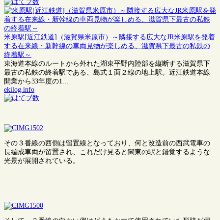
米原駅[近江鉄道]（滋賀県米原市）～隣接する広大なJR米原駅を発着
する在来線・新幹線の車両見物が楽しめる、滋賀県下最古の私鉄の
終着駅～
東海道本線のルートから外れた湖東平野内陸部を縦断する滋賀県下
最古の私鉄の終着駅である、島式１面２線の地上駅。近江鉄道本線
開業から33年度の1...
ekilog.info
その３番線の西側は留置線となっており、何と改造前の西武電車の
長編成車両が留置され、これだけ見ると関東の駅と錯覚するような
光景が展開されている。