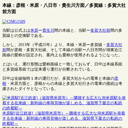
本線：彦根・米原・八日市・貴生川方面／多賀線：多賀大社
前方面
当駅は公式上は
米原
ー
貴生川
間の本線と、当駅ー
多賀大社前
間の多
賀線との交換駅である。
しかし、2013年（平成25年）より、本線・米原ー多賀線・
多賀大社
前
間が彦根・多賀大社線、そして本線の当駅ー八日市間が湖東近江
路線の愛称が設定され、案内上も愛称が使用されるようになった。
とはいえ、運行形態は愛称路線と一致しておらず、日中は本線系統
と多賀線系統では従来通り運行が分断されている。
日中は全線毎時１本の運行だが、多賀大社からの電車と本線の
彦
根
・米原方面と、彦根からの本線と多賀大社行きの電車の接続は考
慮されたダイヤとなっている。
米原駅[近江鉄道]（滋賀県米原市）～隣接する広大なJR米原駅を発着
する在来線・新幹線の車両見物が楽しめる、滋賀県下最古の私鉄の
終着駅～