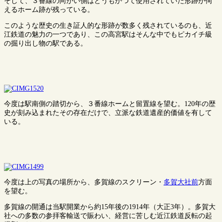
そして、３番線の向かい側はどうもかつて使用されていた形跡が伺
えるホーム跡が残っている。
このような歴史の生き証人的な形跡が数多く残されているのも、近
江鉄道の魅力の一つであり、この高宮駅はそんな中でもピカイチ級
の掘り出し物の駅である。
今度は駅南側の踏切から、３番線ホームと留置線を望む。120年の歴
史が刻み込まれたその存在だけで、立派な鉄道遺産的価値を有して
いる。
今度は上の写真の場所から、多賀線のスクリーン・
多賀大社前
方面
を望む。
多賀線の開通は当駅開業から約15年後の1914年（大正3年）。多賀大
社への多数の参拝客輸送で賑わい、経営に苦しむ近江鉄道反転の起