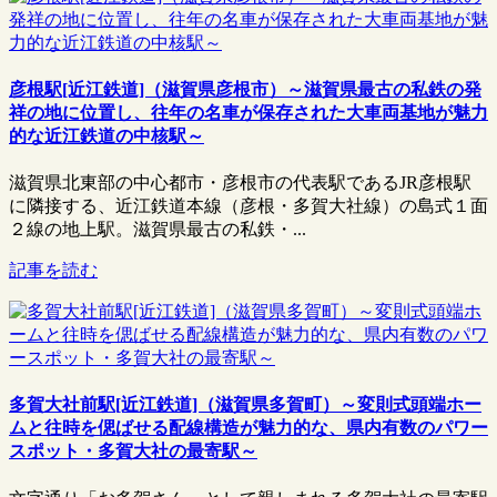
彦根駅[近江鉄道]（滋賀県彦根市）～滋賀県最古の私鉄の発
祥の地に位置し、往年の名車が保存された大車両基地が魅力
的な近江鉄道の中核駅～
滋賀県北東部の中心都市・彦根市の代表駅であるJR彦根駅
に隣接する、近江鉄道本線（彦根・多賀大社線）の島式１面
２線の地上駅。滋賀県最古の私鉄・...
記事を読む
多賀大社前駅[近江鉄道]（滋賀県多賀町）～変則式頭端ホー
ムと往時を偲ばせる配線構造が魅力的な、県内有数のパワー
スポット・多賀大社の最寄駅～