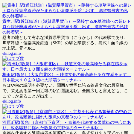
貴生川駅[近江鉄道]（滋賀県甲賀市）～隣接するJR草津線への超レト
ロな接続廃線跡がたまらない哀愁感を醸し出す、滋賀県最古の私鉄
の終着駅～
忍者の地として有名な滋賀県甲賀市（こうかし）の代表駅であり、
JR草津線・信楽高原鉄道（SKR）の駅と隣接する、島式１面２線の
地上駅。元々JR...
ekilog.info
梅田駅[阪急]（大阪市北区）～鉄道文化の最高峰たる存在感を示す、
日本最大１０面９線の大頭端ターミナル～
もはや何の説明も必要ない、関西が世界に誇る鉄道文化の最高峰
で、栄えある第一回近畿の駅百選認定駅。全国広しと言えども、こ
こでしか見ることが出来...
ekilog.info
河原町駅[阪急]（京都市下京区）～京都を代表する繁華街の中心にあ
り、改名騒動に揺れた阪急の京都側のターミナル駅～
京都を代表する繁華街四条河原町にある、島式切り欠き形式の１面