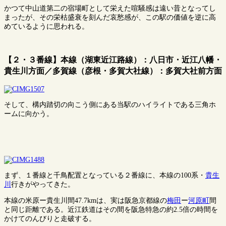
かつて中山道第二の宿場町として栄えた喧騒感は遠い昔となってし
まったが、その栄枯盛衰を刻んだ哀愁感が、この駅の価値を逆に高
めているように思われる。
【２・３番線】本線（湖東近江路線）：八日市・近江八幡・
貴生川方面／多賀線（彦根・多賀大社線）：多賀大社前方面
そして、構内踏切の向こう側にある当駅のハイライトである三角ホ
ームに向かう。
まず、１番線と千鳥配置となっている２番線に、本線の100系・
貴生
川
行きがやってきた。
本線の米原ー貴生川間47.7kmは、実は阪急京都線の
梅田
ー
河原町
間
と同じ距離である。近江鉄道はその間を阪急特急の約2.5倍の時間を
かけてのんびりと走破する。