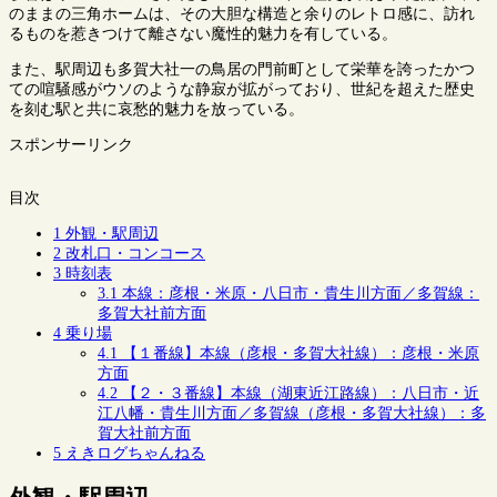
のままの三角ホームは、その大胆な構造と余りのレトロ感に、訪れ
るものを惹きつけて離さない魔性的魅力を有している。
また、駅周辺も多賀大社一の鳥居の門前町として栄華を誇ったかつ
ての喧騒感がウソのような静寂が拡がっており、世紀を超えた歴史
を刻む駅と共に哀愁的魅力を放っている。
スポンサーリンク
目次
1
外観・駅周辺
2
改札口・コンコース
3
時刻表
3.1
本線：彦根・米原・八日市・貴生川方面／多賀線：
多賀大社前方面
4
乗り場
4.1
【１番線】本線（彦根・多賀大社線）：彦根・米原
方面
4.2
【２・３番線】本線（湖東近江路線）：八日市・近
江八幡・貴生川方面／多賀線（彦根・多賀大社線）：多
賀大社前方面
5
えきログちゃんねる