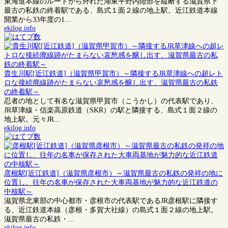
東海道本線のルートから外れた湖東平野内陸部を縦断する滋賀県下
最古の私鉄の終着駅である、島式１面２線の地上駅。近江鉄道本線
開業から33年度の1...
ekilog.info
貴生川駅[近江鉄道]（滋賀県甲賀市）～隣接するJR草津線への超レト
ロな接続廃線跡がたまらない哀愁感を醸し出す、滋賀県最古の私鉄
の終着駅～
忍者の地として有名な滋賀県甲賀市（こうかし）の代表駅であり、
JR草津線・信楽高原鉄道（SKR）の駅と隣接する、島式１面２線の
地上駅。元々JR...
ekilog.info
彦根駅[近江鉄道]（滋賀県彦根市）～滋賀県最古の私鉄の発祥の地に
位置し、往年の名車が保存された大車両基地が魅力的な近江鉄道の
中核駅～
滋賀県北東部の中心都市・彦根市の代表駅であるJR彦根駅に隣接す
る、近江鉄道本線（彦根・多賀大社線）の島式１面２線の地上駅。
滋賀県最古の私鉄・...
ekilog.info