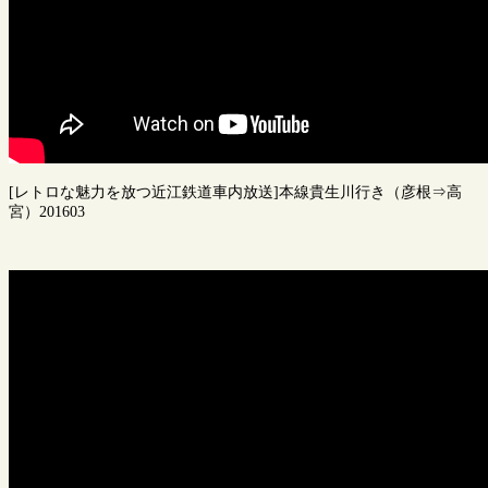
[レトロな魅力を放つ近江鉄道車内放送]本線貴生川行き（彦根⇒高
宮）201603