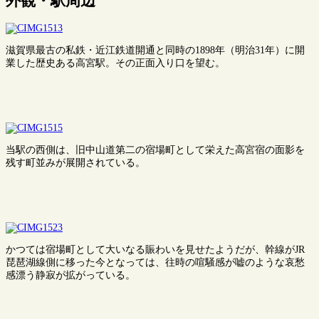
外観・駅周辺
滋賀県最古の私鉄・近江鉄道開通と同時の1898年（明治31年）に開
業した歴史ある高宮駅。その正面入り口を望む。
当駅の西側は、旧中山道第二の宿場町として栄えた高宮宿の面影を
残す町並みが展開されている。
かつては宿場町として大いなる賑わいを見せたようだが、幹線がJR
琵琶湖線側に移った今となっては、往時の喧騒感が嘘のような哀愁
感漂う静寂が拡がっている。