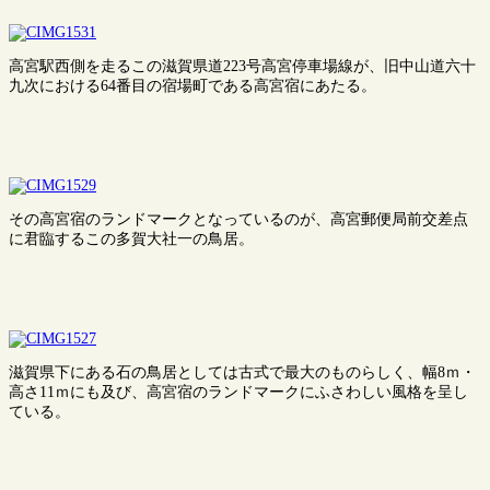
高宮駅西側を走るこの滋賀県道223号高宮停車場線が、旧中山道六十
九次における64番目の宿場町である高宮宿にあたる。
その高宮宿のランドマークとなっているのが、高宮郵便局前交差点
に君臨するこの多賀大社一の鳥居。
滋賀県下にある石の鳥居としては古式で最大のものらしく、幅8ｍ・
高さ11ｍにも及び、高宮宿のランドマークにふさわしい風格を呈し
ている。