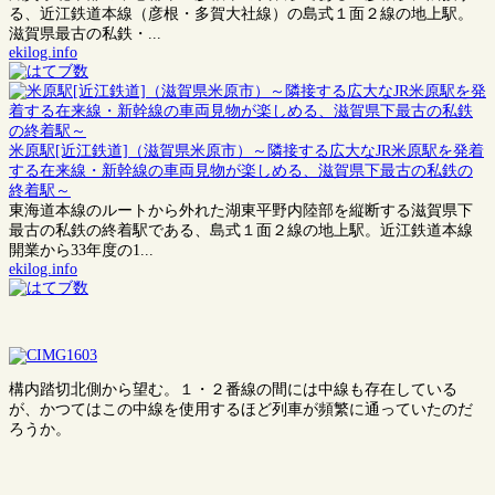
る、近江鉄道本線（彦根・多賀大社線）の島式１面２線の地上駅。
滋賀県最古の私鉄・...
ekilog.info
米原駅[近江鉄道]（滋賀県米原市）～隣接する広大なJR米原駅を発着
する在来線・新幹線の車両見物が楽しめる、滋賀県下最古の私鉄の
終着駅～
東海道本線のルートから外れた湖東平野内陸部を縦断する滋賀県下
最古の私鉄の終着駅である、島式１面２線の地上駅。近江鉄道本線
開業から33年度の1...
ekilog.info
構内踏切北側から望む。１・２番線の間には中線も存在している
が、かつてはこの中線を使用するほど列車が頻繁に通っていたのだ
ろうか。