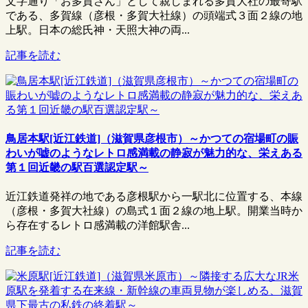
文字通り「お多賀さん」として親しまれる多賀大社の最寄駅
である、多賀線（彦根・多賀大社線）の頭端式３面２線の地
上駅。日本の総氏神・天照大神の両...
記事を読む
鳥居本駅[近江鉄道]（滋賀県彦根市）～かつての宿場町の賑
わいが嘘のようなレトロ感満載の静寂が魅力的な、栄えある
第１回近畿の駅百選認定駅～
近江鉄道発祥の地である彦根駅から一駅北に位置する、本線
（彦根・多賀大社線）の島式１面２線の地上駅。開業当時か
ら存在するレトロ感満載の洋館駅舎...
記事を読む