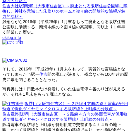
住吉大社駅[南海]（大阪市住吉区）～廃止となる阪堺住吉公園駅に隣
接し、神社を意識した朱塗りのホームと複々線の開放的な眺望が魅
力的な駅～
残念ながら2016年（平成28年）1月末をもって廃止となる阪堺住吉
公園駅に隣接する、南海本線の２面４線の高架駅。同駅より１年早
く開業した歴史...
ekilog.info
そして、2016年（平成28年）1月末をもって、実質的な盲腸線とな
ってしまった当駅ー
住吉
間の廃止が決まり、残念ながら100年超の歴
史に幕を閉じることとなった。
写真奥には１日数本だけ発着していた住吉電停４番のりばが見える
が、それも1月末をもって廃止となる。
住吉電停[阪堺]（大阪市住吉区）～２路線４方向の路面電車が併用軌
道で擬似ダイヤモンドクロスする阪堺線と上町線の分岐点～
阪堺電車の阪堺線と上町線が併用軌道で交差する４面４線の地上
駅。かつて阪堺線と上町線は別会社の路線であり、かつ別駅名だっ