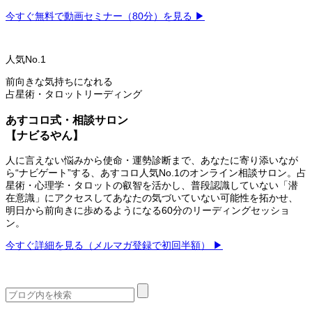
今すぐ無料で動画セミナー（80分）を見る ▶
人気No.1
前向きな気持ちになれる
占星術・タロットリーディング
あすコロ式・相談サロン
【ナビるやん】
人に言えない悩みから使命・運勢診断まで、あなたに寄り添いなが
ら“ナビゲート”する、あすコロ人気No.1のオンライン相談サロン。占
星術・心理学・タロットの叡智を活かし、普段認識していない「潜
在意識」にアクセスしてあなたの気づいていない可能性を拓かせ、
明日から前向きに歩めるようになる60分のリーディングセッショ
ン。
今すぐ詳細を見る（メルマガ登録で初回半額） ▶