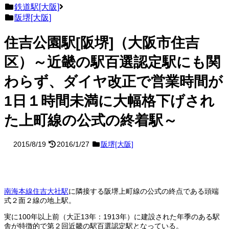
鉄道駅[大阪]
阪堺[大阪]
住吉公園駅[阪堺]（大阪市住吉
区）～近畿の駅百選認定駅にも関
わらず、ダイヤ改正で営業時間が
1日１時間未満に大幅格下げされ
た上町線の公式の終着駅～
2015/8/19
2016/1/27
阪堺[大阪]
南海本線住吉大社駅
に隣接する阪堺上町線の公式の終点である頭端
式２面２線の地上駅。
実に100年以上前（大正13年：1913年）に建設された年季のある駅
舎が特徴的で第２回近畿の駅百選認定駅となっている。