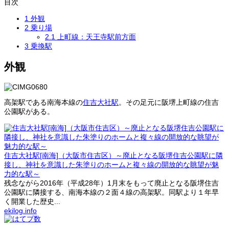
目次
1
外観
2
乗り場
2.1
上町線：天王寺駅前方面
3
乗換駅
外観
高架駅である南海本線の
住吉大社駅
。その足元に阪堺上町線の住吉
公園駅がある。
住吉大社駅[南海]（大阪市住吉区）～廃止となる阪堺住吉公園駅に隣
接し、神社を意識した朱塗りのホームと複々線の開放的な眺望が魅
力的な駅～
残念ながら2016年（平成28年）1月末をもって廃止となる阪堺住吉
公園駅に隣接する、南海本線の２面４線の高架駅。同駅より１年早
く開業した歴史...
ekilog.info