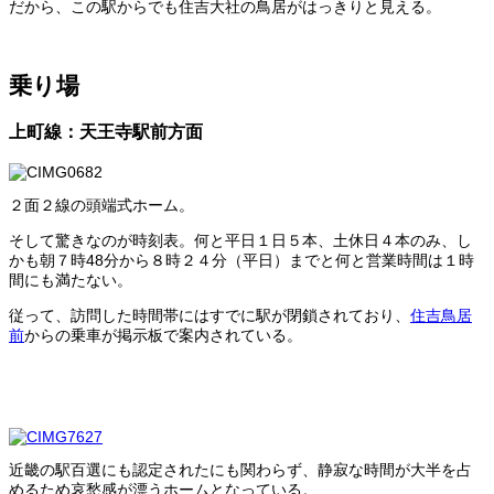
だから、この駅からでも住吉大社の鳥居がはっきりと見える。
乗り場
上町線：天王寺駅前方面
２面２線の頭端式ホーム。
そして驚きなのが時刻表。何と平日１日５本、土休日４本のみ、し
かも朝７時48分から８時２４分（平日）までと何と営業時間は１時
間にも満たない。
従って、訪問した時間帯にはすでに駅が閉鎖されており、
住吉鳥居
前
からの乗車が掲示板で案内されている。
近畿の駅百選にも認定されたにも関わらず、静寂な時間が大半を占
めるため哀愁感が漂うホームとなっている。