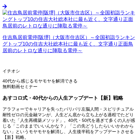
住吉鳥居前電停[阪堺]（大阪市住吉区）～全国初詣ランキン
グトップ10の住吉大社総本社に最も近く、文字通り正面鳥
居前のレトロな通りに陣取る電停～
イチオシ
40代から感じるモヤモヤを解消できる
無料動画セミナー
あすコロ式・40代からの人生アップデート【新】戦略
アラフォーでキャリアを失ったバリバリ左脳人間・スピリチュアル
耐性ゼロの元金融マンが、人生どん底から立ち上がる過程でたどり
着いた「人生再構築メソッド」。40代・50代を過ぎて多くの人が感
じる「このままでいいんかな？」「この先どうしたらいいかわから
ない」というモヤモヤを解消し、人生後半戦をアップデートさせる
【新】戦略。