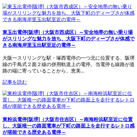
東玉出電停[阪堺]（大阪市西成区）～安全地帯の無い乗り場
がスリリングな魅力を放ち、大阪下町のディープさが体感で
きる南海岸里玉出駅至近の電停～
大阪一スリリングな駅・塚西電停の一つ北に位置する、阪堺
線の千鳥式２面２線の併用軌道上の電停。当電停も線路が道
路の端に寄っていることから、恵美...
記事を読む
東粉浜電停[阪堺]（大阪市住吉区）～南海粉浜駅至近に位置
し、大阪唯一の路面電車が下町の路面上を走行するレトロ感
が堪能できる歴史ある電停～