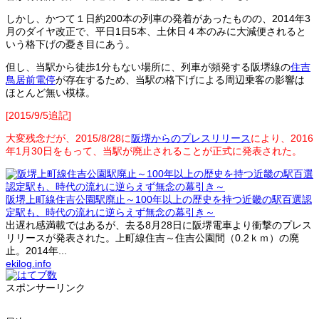
しかし、かつて１日約200本の列車の発着があったものの、2014年3
月のダイヤ改正で、平日1日5本、土休日４本のみに大減便されると
いう格下げの憂き目にあう。
但し、当駅から徒歩1分もない場所に、列車が頻発する阪堺線の
住吉
鳥居前電停
が存在するため、当駅の格下げによる周辺乗客の影響は
ほとんど無い模様。
[2015/9/5追記]
大変残念だが、2015/8/28に
阪堺からのプレスリリース
により、2016
年1月30日をもって、当駅が廃止されることが正式に発表された。
阪堺上町線住吉公園駅廃止～100年以上の歴史を持つ近畿の駅百選認
定駅も、時代の流れに逆らえず無念の幕引き～
出遅れ感満載ではあるが、去る8月28日に阪堺電車より衝撃のプレス
リリースが発表された。上町線住吉～住吉公園間（0.2ｋｍ）の廃
止。2014年...
ekilog.info
スポンサーリンク