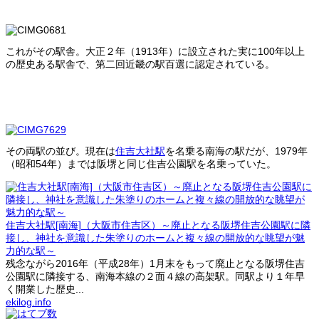
これがその駅舎。大正２年（1913年）に設立された実に100年以上
の歴史ある駅舎で、第二回近畿の駅百選に認定されている。
その両駅の並び。現在は
住吉大社駅
を名乗る南海の駅だが、1979年
（昭和54年）までは阪堺と同じ住吉公園駅を名乗っていた。
住吉大社駅[南海]（大阪市住吉区）～廃止となる阪堺住吉公園駅に隣
接し、神社を意識した朱塗りのホームと複々線の開放的な眺望が魅
力的な駅～
残念ながら2016年（平成28年）1月末をもって廃止となる阪堺住吉
公園駅に隣接する、南海本線の２面４線の高架駅。同駅より１年早
く開業した歴史...
ekilog.info