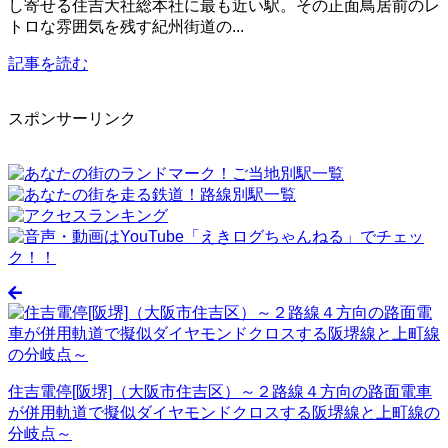
し寄せる住吉大社総本社に最も近い駅。その正面鳥居前のレ
トロな雰囲気を残す紀州街道の...
記事を読む
スポンサーリンク
住吉電停[阪堺]（大阪市住吉区）～２路線４方向の路面電車
が併用軌道で擬似ダイヤモンドクロスする阪堺線と上町線の
分岐点～