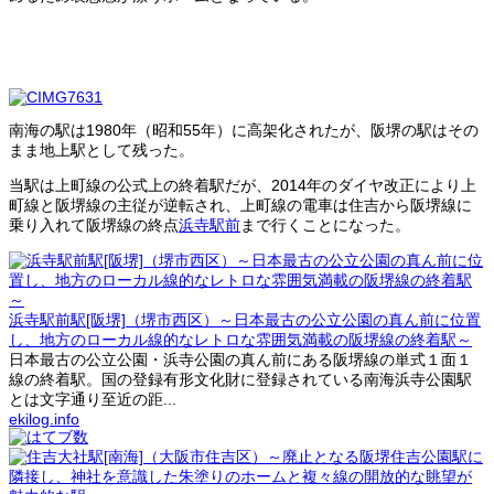
南海の駅は1980年（昭和55年）に高架化されたが、阪堺の駅はその
まま地上駅として残った。
当駅は上町線の公式上の終着駅だが、2014年のダイヤ改正により上
町線と阪堺線の主従が逆転され、上町線の電車は住吉から阪堺線に
乗り入れて阪堺線の終点
浜寺駅前
まで行くことになった。
浜寺駅前駅[阪堺]（堺市西区）～日本最古の公立公園の真ん前に位置
し、地方のローカル線的なレトロな雰囲気満載の阪堺線の終着駅～
日本最古の公立公園・浜寺公園の真ん前にある阪堺線の単式１面１
線の終着駅。国の登録有形文化財に登録されている南海浜寺公園駅
とは文字通り至近の距...
ekilog.info