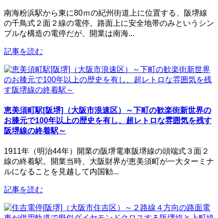
南海粉浜駅から東に80ｍの紀州街道上に位置する、阪堺線
の千鳥式２面２線の電停。路面上に安全地帯のみというシン
プルな構造の電停だが、開業は南海...
記事を読む
恵美須町駅[阪堺]（大阪市浪速区）～下町の歓楽街新世界の
お膝元で100年以上の歴史を有し、超レトロな雰囲気を残す
阪堺線の終着駅～
1911年（明治44年）開業の阪堺電車阪堺線の頭端式３面２
線の終着駅。開業当時、大阪財界が恵美須町が一大ターミナ
ルになることを見越して内国勧...
記事を読む