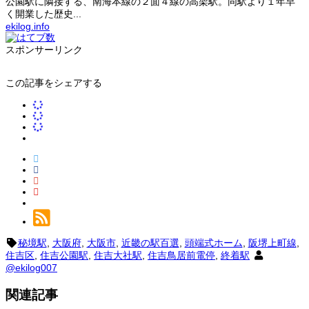
公園駅に隣接する、南海本線の２面４線の高架駅。同駅より１年早
く開業した歴史...
ekilog.info
スポンサーリンク
この記事をシェアする
秘境駅
,
大阪府
,
大阪市
,
近畿の駅百選
,
頭端式ホーム
,
阪堺上町線
,
住吉区
,
住吉公園駅
,
住吉大社駅
,
住吉鳥居前電停
,
終着駅
@ekilog007
関連記事