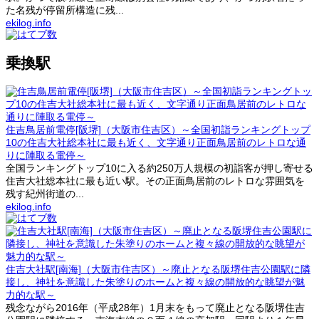
た名残が停留所構造に残...
ekilog.info
乗換駅
住吉鳥居前電停[阪堺]（大阪市住吉区）～全国初詣ランキングトップ
10の住吉大社総本社に最も近く、文字通り正面鳥居前のレトロな通
りに陣取る電停～
全国ランキングトップ10に入る約250万人規模の初詣客が押し寄せる
住吉大社総本社に最も近い駅。その正面鳥居前のレトロな雰囲気を
残す紀州街道の...
ekilog.info
住吉大社駅[南海]（大阪市住吉区）～廃止となる阪堺住吉公園駅に隣
接し、神社を意識した朱塗りのホームと複々線の開放的な眺望が魅
力的な駅～
残念ながら2016年（平成28年）1月末をもって廃止となる阪堺住吉