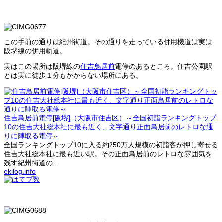
この手前の通りは紀州街道。その通りを走っている併用機道は実は
阪堺線の併用軌道。
実はこの場所は阪堺線の
住吉鳥居前
電停のあるところ。住吉公園駅
とは実に徒歩１分もかからない場所にある。
住吉鳥居前電停[阪堺]（大阪市住吉区）～全国初詣ランキングトップ
10の住吉大社総本社に最も近く、文字通り正面鳥居前のレトロな通
りに陣取る電停～
全国ランキングトップ10に入る約250万人規模の初詣客が押し寄せる
住吉大社総本社に最も近い駅。その正面鳥居前のレトロな雰囲気を
残す紀州街道の...
ekilog.info