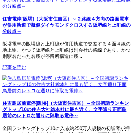
住吉電停[阪堺]（大阪市住吉区）～２路線４方向の路面電車
が併用軌道で擬似ダイヤモンドクロスする阪堺線と上町線の
分岐点～
阪堺電車の阪堺線と上町線が併用軌道で交差する４面４線の
地上駅。かつて阪堺線と上町線は別会社の路線であり、かつ
別駅名だった名残が停留所構造に残...
記事を読む
住吉鳥居前電停[阪堺]（大阪市住吉区）～全国初詣ランキン
グトップ10の住吉大社総本社に最も近く、文字通り正面鳥
居前のレトロな通りに陣取る電停～
全国ランキングトップ10に入る約250万人規模の初詣客が押