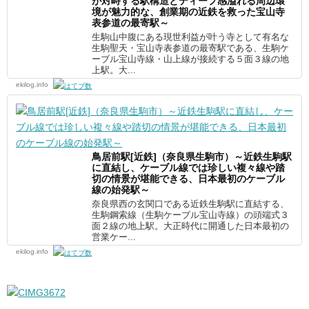
が対峙する駅構造とディープ感溢れる周辺環
境が魅力的な、創業期の近鉄を救った宝山寺
表参道の最寄駅～
生駒山中腹にある現世利益が叶う寺として有名な
生駒聖天・宝山寺表参道の最寄駅である、生駒ケ
ーブル宝山寺線・山上線が接続する５面３線の地
上駅。大...
ekilog.info
鳥居前駅[近鉄]（奈良県生駒市）～近鉄生駒駅
に直結し、ケーブル線では珍しい複々線や踏
切の情景が堪能できる、日本最初のケーブル
線の始発駅～
奈良県西の玄関口である近鉄生駒駅に直結する、
生駒鋼索線（生駒ケーブル宝山寺線）の頭端式３
面２線の地上駅。大正時代に開通した日本最初の
営業ケー...
ekilog.info