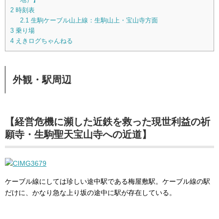
2
時刻表
2.1
生駒ケーブル山上線：生駒山上・宝山寺方面
3
乗り場
4
えきログちゃんねる
外観・駅周辺
【経営危機に瀕した近鉄を救った現世利益の祈
願寺・生駒聖天宝山寺への近道】
ケーブル線にしては珍しい途中駅である梅屋敷駅。ケーブル線の駅
だけに、かなり急な上り坂の途中に駅が存在している。