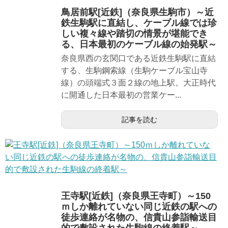
鳥居前駅[近鉄]（奈良県生駒市）～近
鉄生駒駅に直結し、ケーブル線では珍
しい複々線や踏切の情景が堪能でき
る、日本最初のケーブル線の始発駅～
奈良県西の玄関口である近鉄生駒駅に直結
する、生駒鋼索線（生駒ケーブル宝山寺
線）の頭端式３面２線の地上駅。大正時代
に開通した日本最初の営業ケー...
記事を読む
王寺駅[近鉄]（奈良県王寺町）～150
ｍしか離れていない同じ近鉄の駅への
徒歩連絡が名物の、信貴山参詣輸送目
的で敷設された生駒線の終着駅～