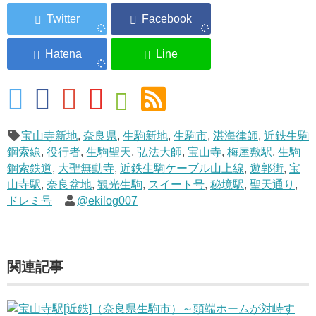
宝山寺新地
,
奈良県
,
生駒新地
,
生駒市
,
湛海律師
,
近鉄生駒
鋼索線
,
役行者
,
生駒聖天
,
弘法大師
,
宝山寺
,
梅屋敷駅
,
生駒
鋼索鉄道
,
大聖無動寺
,
近鉄生駒ケーブル山上線
,
遊郭街
,
宝
山寺駅
,
奈良盆地
,
観光生駒
,
スイート号
,
秘境駅
,
聖天通り
,
ドレミ号
@ekilog007
関連記事