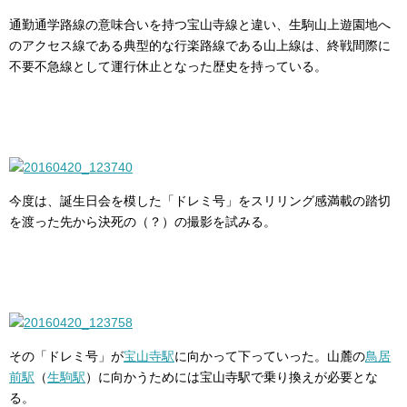
通勤通学路線の意味合いを持つ宝山寺線と違い、生駒山上遊園地へ
のアクセス線である典型的な行楽路線である山上線は、終戦間際に
不要不急線として運行休止となった歴史を持っている。
今度は、誕生日会を模した「ドレミ号」をスリリング感満載の踏切
を渡った先から決死の（？）の撮影を試みる。
その「ドレミ号」が
宝山寺駅
に向かって下っていった。山麓の
鳥居
前駅
（
生駒駅
）に向かうためには宝山寺駅で乗り換えが必要とな
る。