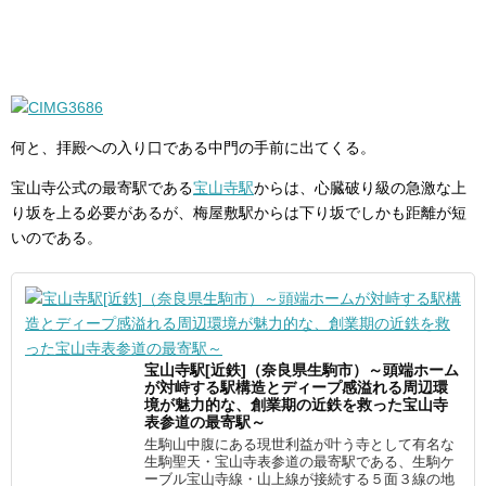
何と、拝殿への入り口である中門の手前に出てくる。
宝山寺公式の最寄駅である
宝山寺駅
からは、心臓破り級の急激な上
り坂を上る必要があるが、梅屋敷駅からは下り坂でしかも距離が短
いのである。
宝山寺駅[近鉄]（奈良県生駒市）～頭端ホーム
が対峙する駅構造とディープ感溢れる周辺環
境が魅力的な、創業期の近鉄を救った宝山寺
表参道の最寄駅～
生駒山中腹にある現世利益が叶う寺として有名な
生駒聖天・宝山寺表参道の最寄駅である、生駒ケ
ーブル宝山寺線・山上線が接続する５面３線の地