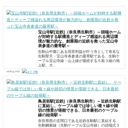
宝山寺駅[近鉄]（奈良県生駒市）～頭端ホーム
が対峙する駅構造とディープ感溢れる周辺環
境が魅力的な、創業期の近鉄を救った宝山寺
表参道の最寄駅～
生駒山中腹にある現世利益が叶う寺として有名な
生駒聖天・宝山寺表参道の最寄駅である、生駒ケ
ーブル宝山寺線・山上線が接続する５面３線の地
上駅。大...
ekilog.info
鳥居前駅[近鉄]（奈良県生駒市）～近鉄生駒駅
に直結し、ケーブル線では珍しい複々線や踏
切の情景が堪能できる、日本最初のケーブル
線の始発駅～
奈良県西の玄関口である近鉄生駒駅に直結する、
生駒鋼索線（生駒ケーブル宝山寺線）の頭端式３