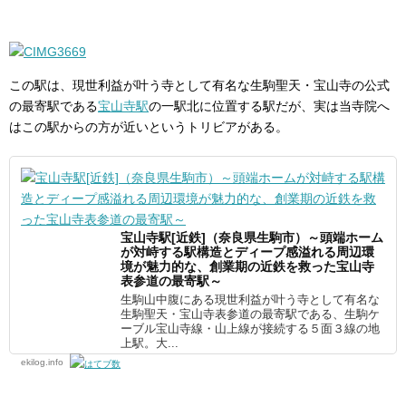
この駅は、現世利益が叶う寺として有名な生駒聖天・宝山寺の公式
の最寄駅である
宝山寺駅
の一駅北に位置する駅だが、実は当寺院へ
はこの駅からの方が近いというトリビアがある。
宝山寺駅[近鉄]（奈良県生駒市）～頭端ホーム
が対峙する駅構造とディープ感溢れる周辺環
境が魅力的な、創業期の近鉄を救った宝山寺
表参道の最寄駅～
生駒山中腹にある現世利益が叶う寺として有名な
生駒聖天・宝山寺表参道の最寄駅である、生駒ケ
ーブル宝山寺線・山上線が接続する５面３線の地
上駅。大...
ekilog.info