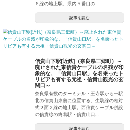
６線の地上駅。県内５番目の...
記事を読む
信貴山下駅[近鉄]（奈良県三郷町）～
廃止された東信貴ケーブルの名残が印
象的な、「信貴山口駅」を名乗ったト
リビアも有する元祖・信貴山観光の玄
関口～
奈良県有数のターミナル・王寺駅から一駅
北の信貴山東麓に位置する、生駒線の相対
式２面２線の地上駅。西信貴ケーブル併設
の信貴線の終着駅・信貴山口...
記事を読む