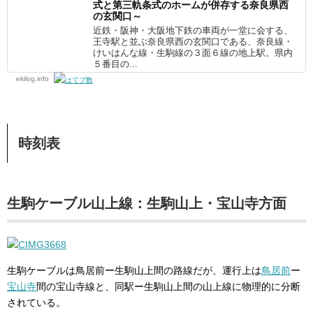
式と第三軌条式のホームが併存する奈良県西
の玄関口～
近鉄・阪神・大阪地下鉄の車両が一堂に会する、
王寺駅と並ぶ奈良県西の玄関口である、奈良線・
けいはんな線・生駒線の３面６線の地上駅。県内
５番目の...
ekilog.info
時刻表
生駒ケーブル山上線：生駒山上・宝山寺方面
生駒ケーブルは鳥居前ー生駒山上間の路線だが、運行上は
鳥居前
ー
宝山寺
間の宝山寺線と、同駅ー生駒山上間の山上線に物理的に分断
されている。