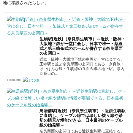
地に移設されたらしい。
生駒駅[近鉄]（奈良県生駒市）～近鉄・阪神・
大阪地下鉄が一堂に会し、日本で唯一・架線
式と第三軌条式のホームが併存する奈良県西
の玄関口～
近鉄・阪神・大阪地下鉄の車両が一堂に会する、
王寺駅と並ぶ奈良県西の玄関口である、奈良線・
けいはんな線・生駒線の３面６線の地上駅。県内
５番目の...
ekilog.info
鳥居前駅[近鉄]（奈良県生駒市）～近鉄生駒駅
に直結し、ケーブル線では珍しい複々線や踏
切の情景が堪能できる、日本最初のケーブル
線の始発駅～
奈良県西の玄関口である近鉄生駒駅に直結する、