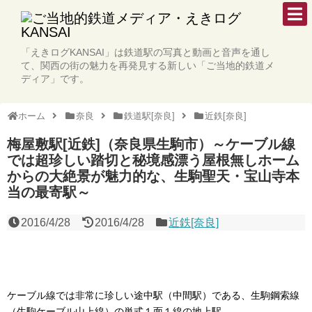
「えきログKANSAI」は鉄道駅の写真と動画と音声を通し
て、関西の街の魅力を再発見する新しい「ご当地的鉄道メ
ディア」です。
ホーム
奈良
鉄道駅[奈良]
近鉄[奈良]
梅屋敷駅[近鉄]（奈良県生駒市）～ケーブル線
では超珍しい踏切と秘境感漂う屋根無しホーム
からの大絶景が魅力的な、生駒聖天・宝山寺本
当の最寄駅～
2016/4/28
2016/4/28
近鉄[奈良]
ケーブル線では非常に珍しい途中駅（中間駅）である、生駒鋼索線
（生駒ケーブル山上線）の単式１面１線の地上駅。