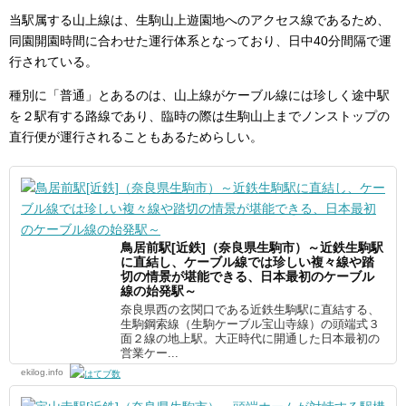
当駅属する山上線は、生駒山上遊園地へのアクセス線であるため、
同園開園時間に合わせた運行体系となっており、日中40分間隔で運
行されている。
種別に「普通」とあるのは、山上線がケーブル線には珍しく途中駅
を２駅有する路線であり、臨時の際は生駒山上までノンストップの
直行便が運行されることもあるためらしい。
鳥居前駅[近鉄]（奈良県生駒市）～近鉄生駒駅
に直結し、ケーブル線では珍しい複々線や踏
切の情景が堪能できる、日本最初のケーブル
線の始発駅～
奈良県西の玄関口である近鉄生駒駅に直結する、
生駒鋼索線（生駒ケーブル宝山寺線）の頭端式３
面２線の地上駅。大正時代に開通した日本最初の
営業ケー...
ekilog.info