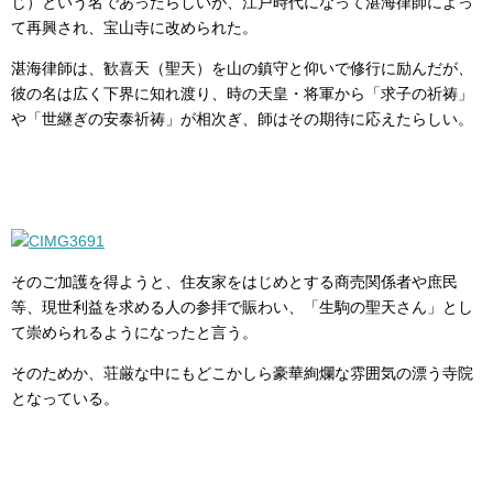
じ）という名であったらしいが、江戸時代になって湛海律師によっ
て再興され、宝山寺に改められた。
湛海律師は、歓喜天（聖天）を山の鎮守と仰いで修行に励んだが、
彼の名は広く下界に知れ渡り、時の天皇・将軍から「求子の祈祷」
や「世継ぎの安泰祈祷」が相次ぎ、師はその期待に応えたらしい。
そのご加護を得ようと、住友家をはじめとする商売関係者や庶民
等、現世利益を求める人の参拝で賑わい、「生駒の聖天さん」とし
て崇められるようになったと言う。
そのためか、荘厳な中にもどこかしら豪華絢爛な雰囲気の漂う寺院
となっている。