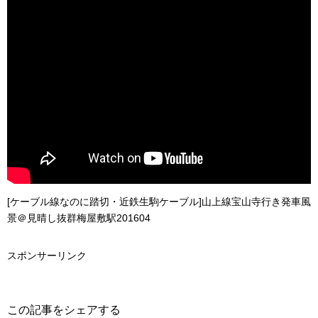
[ケーブル線なのに踏切・近鉄生駒ケーブル]山上線宝山寺行き発車風
景＠見晴し抜群梅屋敷駅201604
スポンサーリンク
この記事をシェアする