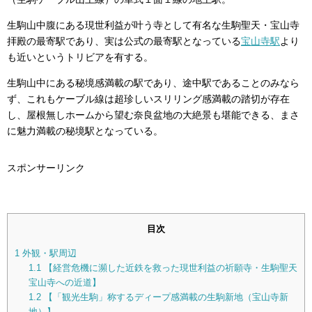
生駒山中腹にある現世利益が叶う寺として有名な生駒聖天・宝山寺
拝殿の最寄駅であり、実は公式の最寄駅となっている
宝山寺駅
より
も近いというトリビアを有する。
生駒山中にある秘境感満載の駅であり、途中駅であることのみなら
ず、これもケーブル線は超珍しいスリリング感満載の踏切が存在
し、屋根無しホームから望む奈良盆地の大絶景も堪能できる、まさ
に魅力満載の秘境駅となっている。
スポンサーリンク
目次
1
外観・駅周辺
1.1
【経営危機に瀕した近鉄を救った現世利益の祈願寺・生駒聖天
宝山寺への近道】
1.2
【「観光生駒」称するディープ感満載の生駒新地（宝山寺新
地）】