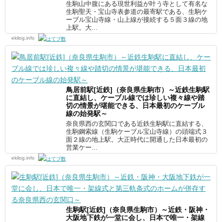
生駒山中腹にある現世利益が叶う寺として有名な
生駒聖天・宝山寺表参道の最寄駅である、生駒ケ
ーブル宝山寺線・山上線が接続する５面３線の地
上駅。大...
ekilog.info
鳥居前駅[近鉄]（奈良県生駒市）～近鉄生駒駅
に直結し、ケーブル線では珍しい複々線や踏
切の情景が堪能できる、日本最初のケーブル
線の始発駅～
奈良県西の玄関口である近鉄生駒駅に直結する、
生駒鋼索線（生駒ケーブル宝山寺線）の頭端式３
面２線の地上駅。大正時代に開通した日本最初の
営業ケー...
ekilog.info
生駒駅[近鉄]（奈良県生駒市）～近鉄・阪神・
大阪地下鉄が一堂に会し、日本で唯一・架線