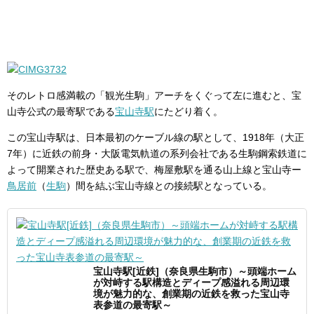
そのレトロ感満載の「観光生駒」アーチをくぐって左に進むと、宝
山寺公式の最寄駅である
宝山寺駅
にたどり着く。
この宝山寺駅は、日本最初のケーブル線の駅として、1918年（大正
7年）に近鉄の前身・大阪電気軌道の系列会社である生駒鋼索鉄道に
よって開業された歴史ある駅で、梅屋敷駅を通る山上線と宝山寺ー
鳥居前
（
生駒
）間を結ぶ宝山寺線との接続駅となっている。
宝山寺駅[近鉄]（奈良県生駒市）～頭端ホーム
が対峙する駅構造とディープ感溢れる周辺環
境が魅力的な、創業期の近鉄を救った宝山寺
表参道の最寄駅～