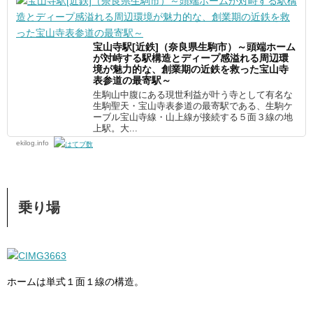
宝山寺駅[近鉄]（奈良県生駒市）～頭端ホーム
が対峙する駅構造とディープ感溢れる周辺環
境が魅力的な、創業期の近鉄を救った宝山寺
表参道の最寄駅～
生駒山中腹にある現世利益が叶う寺として有名な
生駒聖天・宝山寺表参道の最寄駅である、生駒ケ
ーブル宝山寺線・山上線が接続する５面３線の地
上駅。大...
ekilog.info
乗り場
ホームは単式１面１線の構造。