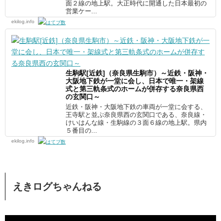
面２線の地上駅。大正時代に開通した日本最初の
営業ケー...
ekilog.info
生駒駅[近鉄]（奈良県生駒市）～近鉄・阪神・
大阪地下鉄が一堂に会し、日本で唯一・架線
式と第三軌条式のホームが併存する奈良県西
の玄関口～
近鉄・阪神・大阪地下鉄の車両が一堂に会する、
王寺駅と並ぶ奈良県西の玄関口である、奈良線・
けいはんな線・生駒線の３面６線の地上駅。県内
５番目の...
ekilog.info
えきログちゃんねる