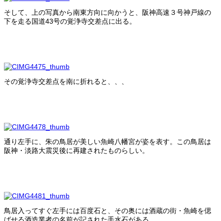
そして、上の写真から南東方向に向かうと、阪神高速３号神戸線の
下を走る国道43号の覚浄寺交差点に出る。
その覚浄寺交差点を南に折れると、、、
通り左手に、朱の鳥居が美しい魚崎八幡宮が姿を表す。この鳥居は
阪神・淡路大震災後に再建されたものらしい。
鳥居入ってすぐ左手には百度石と、その奥には酒蔵の街・魚崎を偲
ばせる酒造業者の名前が記された手水石がある。