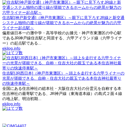
住吉駅[神戸新交通]（神戸市東灘区）～眼下に見下ろすJR線と新交通
システム独特の渡り線が堪能できるホームからの絶景が魅力の六甲
ライナー起点駅～
偏差値日本一の灘中学・高等学校のお膝元・神戸市東灘区の中心駅
であるJR神戸線住吉駅と同居する、六甲アイランド線（六甲ライナ
ー）の起点駅である...
ekilog.info
住吉駅[JR西日本]（神戸市東灘区）～頭上を走行する六甲ライナーの
光景が堪能できる、自称・住吉大社の親玉である本住吉神社最寄り
の快速停車駅～
全国にある住吉神社の総本社・大阪住吉大社の分霊元を自称する本
住吉神社の最寄駅である、JR神戸線（東海道本線）の島式２面４線
の地上駅。明治初期...
ekilog.info