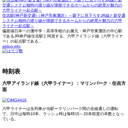
住吉駅[神戸新交通]（神戸市東灘区）～眼下に見下ろすJR線と新交通
システム独特の渡り線が堪能できるホームからの絶景が魅力の六甲
ライナー起点駅～
偏差値日本一の灘中学・高等学校のお膝元・神戸市東灘区の中心駅
であるJR神戸線住吉駅と同居する、六甲アイランド線（六甲ライナ
ー）の起点駅である...
ekilog.info
時刻表
六甲アイランド線（六甲ライナー）：マリンパーク・住吉方
面
六甲ライナーは全列車が当駅ーマリンパーク間の全線通しの運転
で、日中は毎時10本、ラッシュ時は毎時15～20本程度の本数となっ
ている。