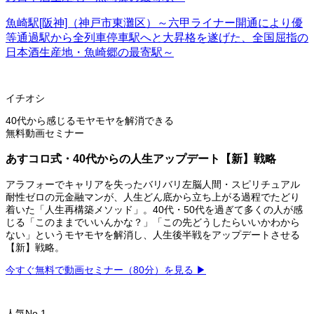
魚崎駅[阪神]（神戸市東灘区）～六甲ライナー開通により優
等通過駅から全列車停車駅へと大昇格を遂げた、全国屈指の
日本酒生産地・魚崎郷の最寄駅～
イチオシ
40代から感じるモヤモヤを解消できる
無料動画セミナー
あすコロ式・40代からの人生アップデート【新】戦略
アラフォーでキャリアを失ったバリバリ左脳人間・スピリチュアル
耐性ゼロの元金融マンが、人生どん底から立ち上がる過程でたどり
着いた「人生再構築メソッド」。40代・50代を過ぎて多くの人が感
じる「このままでいいんかな？」「この先どうしたらいいかわから
ない」というモヤモヤを解消し、人生後半戦をアップデートさせる
【新】戦略。
今すぐ無料で動画セミナー（80分）を見る ▶
人気No.1