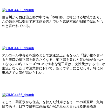
住吉川から西は灘五郷の中でも「御影郷」と呼ばれる地域であり、
この菊正宗は御影で材木商を営んでいた嘉納本家が副業で始めたも
のと言われている。
アルコール中毒者を煽るとして放送禁止ともなった「旨い物を食べ
ると辛口の菊正宗を飲みたくなる、菊正宗を飲むと旨い物が食べた
くなる」の名フレーズのCMで有名な菊正宗は、女性受けする甘口が
主流となった日本酒業界において、あえて辛口にこだわり、特に関
東地方で人気が高いらしい。
そして、菊正宗から住吉川を挟んだ対岸はもう一つの灘五郷・魚崎
郷であり、日本で最初に商品名が冠されたと言われる剣菱酒造