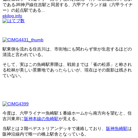
であるJR神戸線住吉駅と同居する、六甲アイランド線（六甲ライナ
ー）の起点駅である...
ekilog.info
駅東側を流れる住吉川は、市街地にも関わらず蛍が生息するほどの
清流と言われている。
そして、実はこの魚崎駅界隈は、戦前までは「雀の松原」と称され
る松林が美しい景勝地であったらしいが、現在はその面影は残され
ていない。
今度は、六甲ライナー魚崎駅１番線ホームから南方向を望むと、住
吉川東岸に
阪神本線の魚崎駅
が見える。
当駅とは２階ペデストリアンデッキで連絡しており、
阪神魚崎駅
は
阪神沿線内で唯一の橋上駅舎となっている。