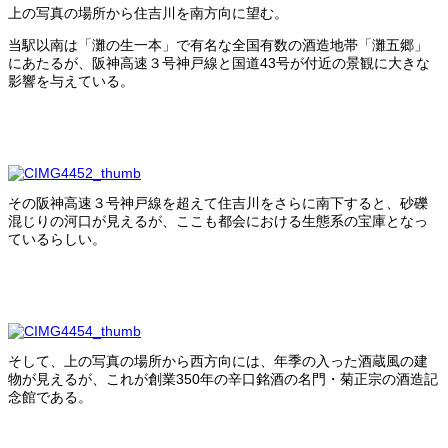
上の写真の場所から住吉川を南方向に望む。
当駅以南は「灘の生一本」で有名な全国有数の酒造地帯「灘五郷」
にあたるが、阪神高速３号神戸線と国道43号が付近の景観に大きな
影響を与えている。
その阪神高速３号神戸線を超えて住吉川をさらに南下すると、砂礫
混じりの河口が見えるが、ここも都会における生態系の宝庫となっ
ているらしい。
そして、上の写真の場所から西方向には、年季の入った酒蔵風の建
物が見えるが、これが創業350年の辛口銘酒の名門・菊正宗の酒造記
念館である。