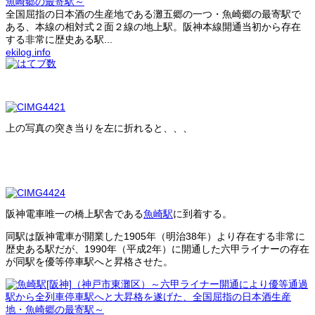
魚崎郷の最寄駅～
全国屈指の日本酒の生産地である灘五郷の一つ・魚崎郷の最寄駅で
ある、本線の相対式２面２線の地上駅。阪神本線開通当初から存在
する非常に歴史ある駅...
ekilog.info
上の写真の突き当りを左に折れると、、、
阪神電車唯一の橋上駅舎である
魚崎駅
に到着する。
同駅は阪神電車が開業した1905年（明治38年）より存在する非常に
歴史ある駅だが、1990年（平成2年）に開通した六甲ライナーの存在
が同駅を優等停車駅へと昇格させた。