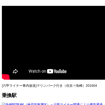
[六甲ライナー車内放送]マリンパーク行き（住吉⇒魚崎）201604
乗換駅