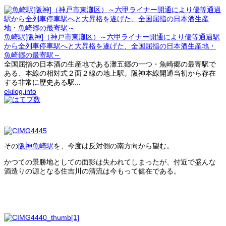
魚崎駅[阪神]（神戸市東灘区）～六甲ライナー開通により優等通過駅
から全列車停車駅へと大昇格を遂げた、全国屈指の日本酒生産地・
魚崎郷の最寄駅～
全国屈指の日本酒の生産地である灘五郷の一つ・魚崎郷の最寄駅で
ある、本線の相対式２面２線の地上駅。阪神本線開通当初から存在
する非常に歴史ある駅...
ekilog.info
その
阪神魚崎駅
を、今度は反対側の南方向から望む。
かつての景勝地としての面影は失われてしまったが、付近で盛んな
酒造りの源となる住吉川の清流は今もって健在である。