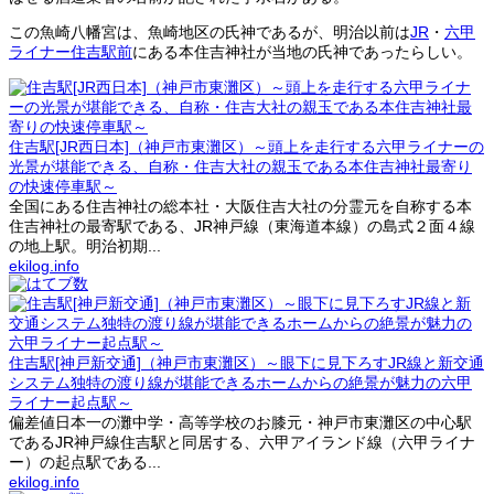
この魚崎八幡宮は、魚崎地区の氏神であるが、明治以前は
JR
・
六甲
ライナー住吉駅前
にある本住吉神社が当地の氏神であったらしい。
住吉駅[JR西日本]（神戸市東灘区）～頭上を走行する六甲ライナーの
光景が堪能できる、自称・住吉大社の親玉である本住吉神社最寄り
の快速停車駅～
全国にある住吉神社の総本社・大阪住吉大社の分霊元を自称する本
住吉神社の最寄駅である、JR神戸線（東海道本線）の島式２面４線
の地上駅。明治初期...
ekilog.info
住吉駅[神戸新交通]（神戸市東灘区）～眼下に見下ろすJR線と新交通
システム独特の渡り線が堪能できるホームからの絶景が魅力の六甲
ライナー起点駅～
偏差値日本一の灘中学・高等学校のお膝元・神戸市東灘区の中心駅
であるJR神戸線住吉駅と同居する、六甲アイランド線（六甲ライナ
ー）の起点駅である...
ekilog.info