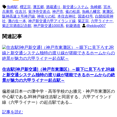
魚崎駅
,
櫻正宗
,
灘五郷
,
酒蔵通り
,
新交通システム
,
魚崎郷
,
宮水
,
兵庫県
,
住吉川
,
覚浄寺交差点
,
神戸市
,
雀の松原
,
魚崎八幡宮
,
東灘区
,
阪神高速３号神戸線
,
神依りの松
,
本住吉神社
,
国道43号
,
白髭稲荷神
社
,
灘の生一本
,
神戸新交通六甲アイランド線
,
菊正宗
,
六甲ライナー
,
菊正宗酒造記念館
,
神戸新交通1000系
,
剣菱酒造
@ekilog007
関連記事
住吉駅[神戸新交通]（神戸市東灘区）～眼下に見下ろすJR線
と新交通システム独特の渡り線が堪能できるホームからの絶
景が魅力の六甲ライナー起点駅～
偏差値日本一の灘中学・高等学校のお膝元・神戸市東灘区の
中心駅であるJR神戸線住吉駅と同居する、六甲アイランド
線（六甲ライナー）の起点駅である...
記事を読む