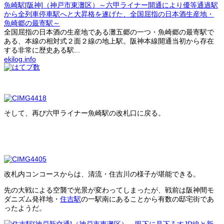
魚崎駅[阪神]（神戸市東灘区）～六甲ライナー開通により優等通過駅
から全列車停車駅へと大昇格を遂げた、全国屈指の日本酒生産地・
魚崎郷の最寄駅～
全国屈指の日本酒の生産地である灘五郷の一つ・魚崎郷の最寄駅で
ある、本線の相対式２面２線の地上駅。阪神本線開通当初から存在
する非常に歴史ある駅...
ekilog.info
そして、再び六甲ライナー魚崎駅の改札口に戻る。
改札内コンコースからは、清流・住吉川の様子が堪能できる。
先の大戦による空襲で光景が変わってしまったが、戦前は阪神間モ
ダニズム発祥地・
住吉駅
の一駅南にあることから有数の邸宅街であ
ったようだ。