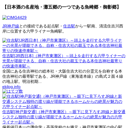
【日本酒の名産地・灘五郷の一つである魚崎郷・御影郷】
JR神戸線
との接続である起点駅・
住吉駅
から一駅南、清流住吉川西
岸に位置する六甲ライナー魚崎駅。
住吉駅[JR西日本]（神戸市東灘区）～頭上を走行する六甲ライナーの
光景が堪能できる、自称・住吉大社の親玉である本住吉神社最寄り
の快速停車駅～
全国にある住吉神社の総本社・大阪住吉大社の分霊元を自称する本
住吉神社の最寄駅である、JR神戸線（東海道本線）の島式２面４線
の地上駅。明治初期...
ekilog.info
住吉駅[神戸新交通]（神戸市東灘区）～眼下に見下ろすJR線と新交通
システム独特の渡り線が堪能できるホームからの絶景が魅力の六甲
ライナー起点駅～
偏差値日本一の灘中学・高等学校のお膝元・神戸市東灘区の中心駅