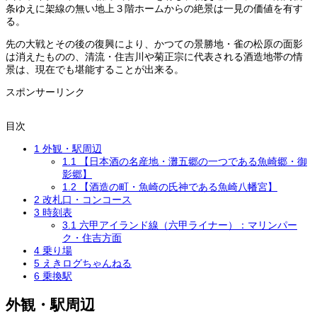
条ゆえに架線の無い地上３階ホームからの絶景は一見の価値を有す
る。
先の大戦とその後の復興により、かつての景勝地・雀の松原の面影
は消えたものの、清流・住吉川や菊正宗に代表される酒造地帯の情
景は、現在でも堪能することが出来る。
スポンサーリンク
目次
1
外観・駅周辺
1.1
【日本酒の名産地・灘五郷の一つである魚崎郷・御
影郷】
1.2
【酒造の町・魚崎の氏神である魚崎八幡宮】
2
改札口・コンコース
3
時刻表
3.1
六甲アイランド線（六甲ライナー）：マリンパー
ク・住吉方面
4
乗り場
5
えきログちゃんねる
6
乗換駅
外観・駅周辺