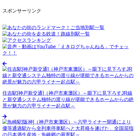
スポンサーリンク
住吉駅[神戸新交通]（神戸市東灘区）～眼下に見下ろすJR線
と新交通システム独特の渡り線が堪能できるホームからの絶
景が魅力の六甲ライナー起点駅～