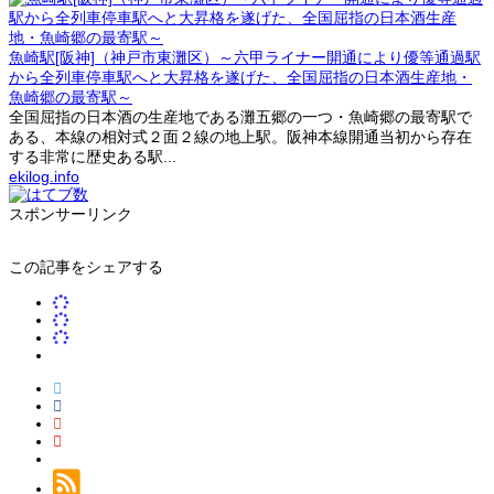
魚崎駅[阪神]（神戸市東灘区）～六甲ライナー開通により優等通過駅
から全列車停車駅へと大昇格を遂げた、全国屈指の日本酒生産地・
魚崎郷の最寄駅～
全国屈指の日本酒の生産地である灘五郷の一つ・魚崎郷の最寄駅で
ある、本線の相対式２面２線の地上駅。阪神本線開通当初から存在
する非常に歴史ある駅...
ekilog.info
スポンサーリンク
この記事をシェアする