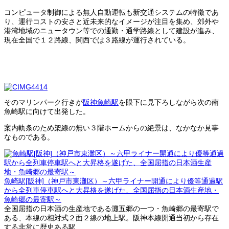
コンピュータ制御による無人自動運転も新交通システムの特徴であ
り、運行コストの安さと近未来的なイメージが注目を集め、郊外や
港湾地域のニュータウン等での通勤・通学路線として建設が進み、
現在全国で１２路線、関西では３路線が運行されている。
そのマリンパーク行きが
阪神魚崎駅
を眼下に見下ろしながら次の南
魚崎駅に向けて出発した。
案内軌条のため架線の無い３階ホームからの絶景は、なかなか見事
なものである。
魚崎駅[阪神]（神戸市東灘区）～六甲ライナー開通により優等通過駅
から全列車停車駅へと大昇格を遂げた、全国屈指の日本酒生産地・
魚崎郷の最寄駅～
全国屈指の日本酒の生産地である灘五郷の一つ・魚崎郷の最寄駅で
ある、本線の相対式２面２線の地上駅。阪神本線開通当初から存在
する非常に歴史ある駅...