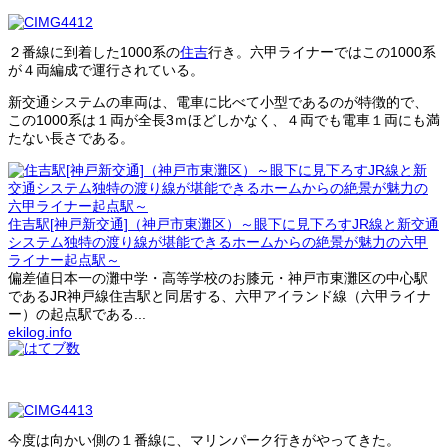
２番線に到着した1000系の
住吉
行き。六甲ライナーではこの1000系
が４両編成で運行されている。
新交通システムの車両は、電車に比べて小型であるのが特徴的で、
この1000系は１両が全長3ｍほどしかなく、４両でも電車１両にも満
たない長さである。
住吉駅[神戸新交通]（神戸市東灘区）～眼下に見下ろすJR線と新交通
システム独特の渡り線が堪能できるホームからの絶景が魅力の六甲
ライナー起点駅～
偏差値日本一の灘中学・高等学校のお膝元・神戸市東灘区の中心駅
であるJR神戸線住吉駅と同居する、六甲アイランド線（六甲ライナ
ー）の起点駅である...
ekilog.info
今度は向かい側の１番線に、マリンパーク行きがやってきた。