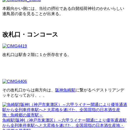
本殿向かい側には、当社の摂社である白髭稲荷神社のかわいらしい
連鳥居の姿を見ることが出来る。
改札口・コンコース
改札口は駅舎２階に１か所存在する。
その改札口からは南方向は、
阪神魚崎駅
に繋がるペデストリアンデ
ッキとなっており、、、
魚崎駅[阪神]（神戸市東灘区）～六甲ライナー開通により優等通過駅
から全列車停車駅へと大昇格を遂げた、全国屈指の日本酒生産地・