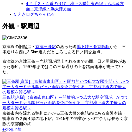
4.2
【３・４番のりば：地下３階】東西線：六地蔵方
面・京津線：浜大津方面
5
えきログちゃんねる
外観・駅周辺
京津線の旧起点・
京津三条駅
のあった現
地下鉄三条京阪駅
から、三
条通りを西に3.5km進んだところにある日ノ岡交差点。
京津線の京津三条ー当駅間が廃止されるまでの間、日ノ岡電停があ
った場所。1997年まではこの三条通りの上を路面電車が走ってい
た。
三条駅[京阪]（京都市東山区）～開放的かつ広大な駅空間が、かつて
一大ターミナル駅だった面影を今に伝える、京都地下線内で最大の
規模を誇る駅～
京都市内を流れる鴨川にかかる三条大橋の東詰めにある京阪本線・
鴨東線の２面４線の地下駅。1915年の開業から70年余りは長らく京
阪の京都側の終...
ekilog.info