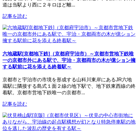
道は当駅より西に２キロほど離...
記事を読む
六地蔵駅[京都地下鉄]（京都府宇治市）～京都市営地下鉄唯
一の京都市外にある駅で、宇治・京都両市の木が億ション擁
する駅前に花を添える終着駅～
京都市と宇治市の市境を形成する山科川東岸にあるJR六地
蔵駅に隣接する島式１面２線の地下駅で、地下鉄東西線の終
着駅。京都市営地下鉄唯一の京都市...
記事を読む