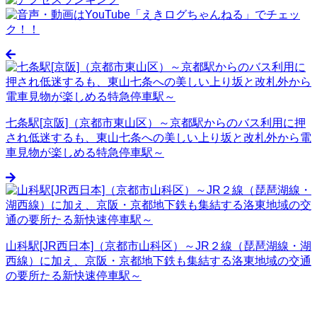
七条駅[京阪]（京都市東山区）～京都駅からのバス利用に押
され低迷するも、東山七条への美しい上り坂と改札外から電
車見物が楽しめる特急停車駅～
山科駅[JR西日本]（京都市山科区）～JR２線（琵琶湖線・湖
西線）に加え、京阪・京都地下鉄も集結する洛東地域の交通
の要所たる新快速停車駅～