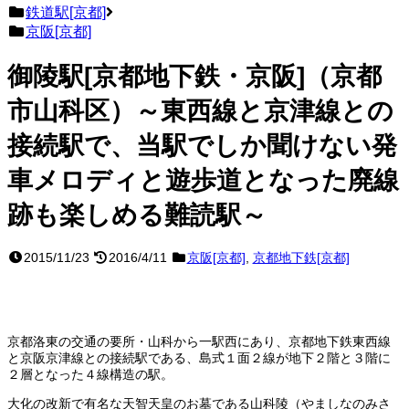
鉄道駅[京都]
京阪[京都]
御陵駅[京都地下鉄・京阪]（京都
市山科区）～東西線と京津線との
接続駅で、当駅でしか聞けない発
車メロディと遊歩道となった廃線
跡も楽しめる難読駅～
2015/11/23
2016/4/11
京阪[京都]
,
京都地下鉄[京都]
京都洛東の交通の要所・山科から一駅西にあり、京都地下鉄東西線
と京阪京津線との接続駅である、島式１面２線が地下２階と３階に
２層となった４線構造の駅。
大化の改新で有名な天智天皇のお墓である山科陵（やましなのみさ