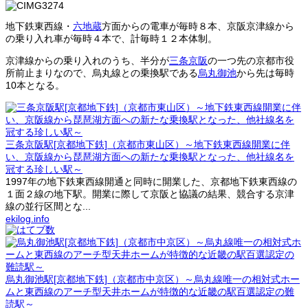
地下鉄東西線・
六地蔵
方面からの電車が毎時８本、京阪京津線から
の乗り入れ車が毎時４本で、計毎時１２本体制。
京津線からの乗り入れのうち、半分が
三条京阪
の一つ先の京都市役
所前止まりなので、烏丸線との乗換駅である
烏丸御池
から先は毎時
10本となる。
三条京阪駅[京都地下鉄]（京都市東山区）～地下鉄東西線開業に伴
い、京阪線から琵琶湖方面への新たな乗換駅となった、他社線名を
冠する珍しい駅～
1997年の地下鉄東西線開通と同時に開業した、京都地下鉄東西線の
１面２線の地下駅。開業に際して京阪と協議の結果、競合する京津
線の並行区間とな...
ekilog.info
烏丸御池駅[京都地下鉄]（京都市中京区）～烏丸線唯一の相対式ホー
ムと東西線のアーチ型天井ホームが特徴的な近畿の駅百選認定の難
読駅～