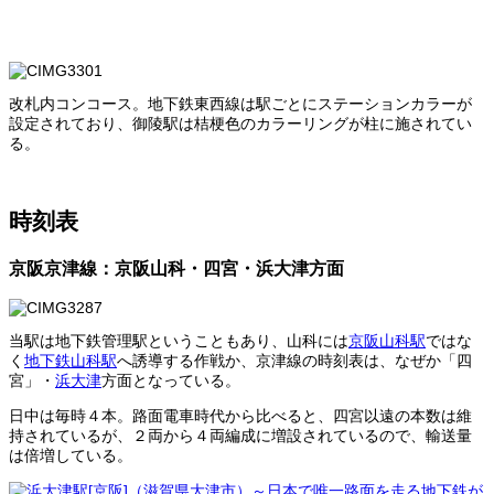
改札内コンコース。地下鉄東西線は駅ごとにステーションカラーが
設定されており、御陵駅は桔梗色のカラーリングが柱に施されてい
る。
時刻表
京阪京津線：京阪山科・四宮・浜大津方面
当駅は地下鉄管理駅ということもあり、山科には
京阪山科駅
ではな
く
地下鉄山科駅
へ誘導する作戦か、京津線の時刻表は、なぜか「四
宮」・
浜大津
方面となっている。
日中は毎時４本。路面電車時代から比べると、四宮以遠の本数は維
持されているが、２両から４両編成に増設されているので、輸送量
は倍増している。