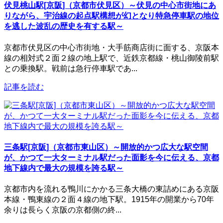
伏見桃山駅[京阪]（京都市伏見区）～伏見の中心市街地にあ
りながら、宇治線の起点駅構想が幻となり特急停車駅の地位
を逃した波乱の歴史を有する駅～
京都市伏見区の中心市街地・大手筋商店街に面する、京阪本
線の相対式２面２線の地上駅で、近鉄京都線・桃山御陵前駅
との乗換駅。戦前は急行停車駅であ...
記事を読む
三条駅[京阪]（京都市東山区）～開放的かつ広大な駅空間
が、かつて一大ターミナル駅だった面影を今に伝える、京都
地下線内で最大の規模を誇る駅～
京都市内を流れる鴨川にかかる三条大橋の東詰めにある京阪
本線・鴨東線の２面４線の地下駅。1915年の開業から70年
余りは長らく京阪の京都側の終...