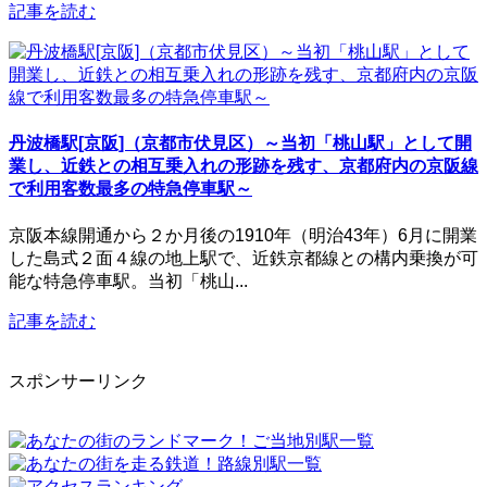
記事を読む
丹波橋駅[京阪]（京都市伏見区）～当初「桃山駅」として開
業し、近鉄との相互乗入れの形跡を残す、京都府内の京阪線
で利用客数最多の特急停車駅～
京阪本線開通から２か月後の1910年（明治43年）6月に開業
した島式２面４線の地上駅で、近鉄京都線との構内乗換が可
能な特急停車駅。当初「桃山...
記事を読む
スポンサーリンク