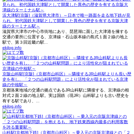
浜大津駅[京阪]（滋賀県大津市）～日本で唯一路面を走る地下鉄が見
られ、初代国鉄大津駅として開業した異色の歴史を有する京阪大津
線のターミナル駅～
滋賀県大津市の中心市街地にあり、琵琶湖に面した大津港を擁する
交通の要所に位置する、京津線・石山坂本線の島式１面２線の地上
駅で、第３回近畿の駅...
ekilog.info
京阪山科駅[京阪]（京都市山科区）～隣接するJR山科駅よりも長い歴
史を有し、「２つの山科駅問題」により活性化が阻まれている京津
線の中核駅～
京都洛東地域の交通の拠点であるJR山科駅に隣接する、京津線の相
対式２面２線の地上駅。実は国鉄（現JR）山科駅よりも古い歴史を
有する駅であり、...
ekilog.info
山科駅[京都地下鉄]（京都市山科区）～乗入元の京阪京津線との「２