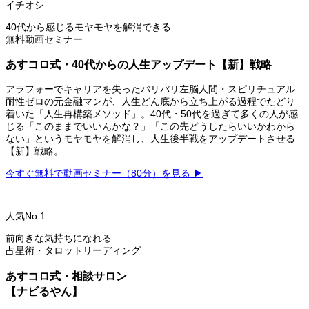
イチオシ
40代から感じるモヤモヤを解消できる
無料動画セミナー
あすコロ式・40代からの人生アップデート【新】戦略
アラフォーでキャリアを失ったバリバリ左脳人間・スピリチュアル
耐性ゼロの元金融マンが、人生どん底から立ち上がる過程でたどり
着いた「人生再構築メソッド」。40代・50代を過ぎて多くの人が感
じる「このままでいいんかな？」「この先どうしたらいいかわから
ない」というモヤモヤを解消し、人生後半戦をアップデートさせる
【新】戦略。
今すぐ無料で動画セミナー（80分）を見る ▶
人気No.1
前向きな気持ちになれる
占星術・タロットリーディング
あすコロ式・相談サロン
【ナビるやん】