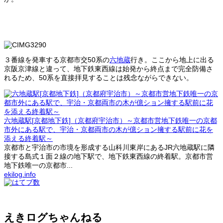
３番線を発車する京都市交50系の
六地蔵
行き。ここから地上に出る
京阪京津線と違って、地下鉄東西線は始発から終点まで完全防備さ
れるため、50系を直接拝見することは残念ながらできない。
六地蔵駅[京都地下鉄]（京都府宇治市）～京都市営地下鉄唯一の京都
市外にある駅で、宇治・京都両市の木が億ション擁する駅前に花を
添える終着駅～
京都市と宇治市の市境を形成する山科川東岸にあるJR六地蔵駅に隣
接する島式１面２線の地下駅で、地下鉄東西線の終着駅。京都市営
地下鉄唯一の京都市...
ekilog.info
えきログちゃんねる