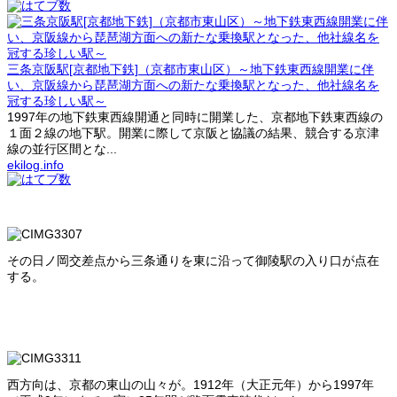
三条京阪駅[京都地下鉄]（京都市東山区）～地下鉄東西線開業に伴
い、京阪線から琵琶湖方面への新たな乗換駅となった、他社線名を
冠する珍しい駅～
1997年の地下鉄東西線開通と同時に開業した、京都地下鉄東西線の
１面２線の地下駅。開業に際して京阪と協議の結果、競合する京津
線の並行区間とな...
ekilog.info
その日ノ岡交差点から三条通りを東に沿って御陵駅の入り口が点在
する。
西方向は、京都の東山の山々が。1912年（大正元年）から1997年