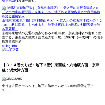
地下鉄山科
方面を望む。
山科駅[京都地下鉄]（京都市山科区）～乗入元の京阪京津線との「２
つの山科駅問題」を抱えるも、地下鉄東西線内最多の利用客数を誇
る重要駅～
京都洛東地域の交通の拠点であるJR山科駅・京阪山科駅の南側に位
置する、東西線の島式２面２線の地下駅。1997年（平成9年）の地下
鉄東西線開通...
ekilog.info
【３・４番のりば：地下３階】東西線：六地蔵方面・京津
線：浜大津方面
東行き方面ホームへは、地下２階ホームからの連絡階段を下っ
て、、