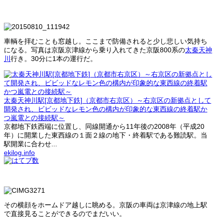
車輌を拝むことも窓越し。ここまで防備されると少し悲しい気持ち
になる。写真は京阪京津線から乗り入れてきた京阪800系の
太秦天神
川
行き。30分に1本の運行だ。
太秦天神川駅[京都地下鉄]（京都市右京区）～右京区の新拠点として
開発され、ビビッドなレモン色の構内が印象的な東西線の終着駅か
つ嵐電との接続駅～
京都地下鉄西端に位置し、同線開通から11年後の2008年（平成20
年）に開業した東西線の１面２線の地下・終着駅である難読駅。当
駅開業に合わせ...
ekilog.info
その横顔をホームドア越しに眺める。京阪の車両は京津線の地上駅
で直接見ることができるのでまだいい。