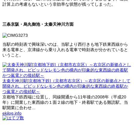
計算上の考慮もないという非効率な状態が残ってしまった。
三条京阪・烏丸御池・太秦天神川方面
当駅の時刻表で興味深いのは、当駅より西行きも地下鉄東西線から
来る電車と、京津線から乗り入れる電車で時刻表が分かれていると
いうこと。
太秦天神川駅[京都地下鉄]（京都市右京区）～右京区の新拠点として
開発され、ビビッドなレモン色の構内が印象的な東西線の終着駅か
つ嵐電との接続駅～
京都地下鉄西端に位置し、同線開通から11年後の2008年（平成20
年）に開業した東西線の１面２線の地下・終着駅である難読駅。当
駅開業に合わせ...
ekilog.info