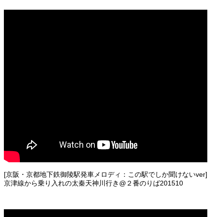
[京阪・京都地下鉄御陵駅発車メロディ：この駅でしか聞けないver]
京津線から乗り入れの太秦天神川行き@２番のりば201510