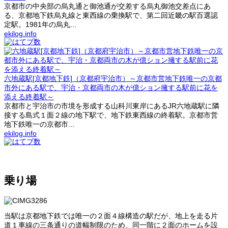
京都市の中央部の烏丸通と御池通が交差する烏丸御池交差点にあ
る、京都地下鉄烏丸線と東西線の乗換駅で、第二回近畿の駅百選認
定駅。1981年の烏丸...
ekilog.info
六地蔵駅[京都地下鉄]（京都府宇治市）～京都市営地下鉄唯一の京都
市外にある駅で、宇治・京都両市の木が億ション擁する駅前に花を
添える終着駅～
京都市と宇治市の市境を形成する山科川東岸にあるJR六地蔵駅に隣
接する島式１面２線の地下駅で、地下鉄東西線の終着駅。京都市営
地下鉄唯一の京都市...
ekilog.info
乗り場
当駅は京都地下鉄では唯一の２面４線構造の駅だが、地上を走る片
道１車線の三条通りの道幅制限のため、同一階に２面のホームを設