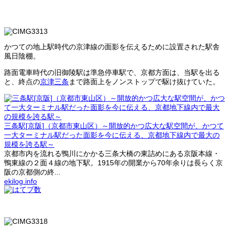
かつての地上駅時代の京津線の面影を伝えるために設置された駅舎
風日陰棚。
路面電車時代の旧御陵駅は準急停車駅で、京都方面は、当駅を出る
と、終点の
京津三条
まで路面上をノンストップで駆け抜けていた。
三条駅[京阪]（京都市東山区）～開放的かつ広大な駅空間が、かつて
一大ターミナル駅だった面影を今に伝える、京都地下線内で最大の
規模を誇る駅～
京都市内を流れる鴨川にかかる三条大橋の東詰めにある京阪本線・
鴨東線の２面４線の地下駅。1915年の開業から70年余りは長らく京
阪の京都側の終...
ekilog.info