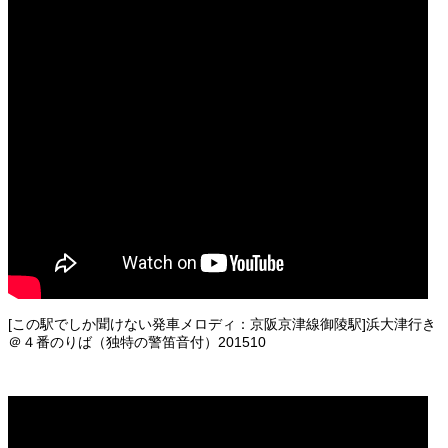
[この駅でしか聞けない発車メロディ：京阪京津線御陵駅]浜大津行き
＠４番のりば（独特の警笛音付）201510