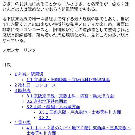
さぎ）のお膝元にあることから「みささぎ」と名乗るが、恐らくほ
とんどの人は読めないであろう超難読駅でもある。
地下鉄東西線で唯一４番線まで有する最大規模の駅でもあり、当駅
でしか聞くことの出来ない特徴的な発車メロディが楽しめ、東西に
非常に長いコンコースと、旧御陵駅付近の遊歩道として整備された
廃駅と廃線跡等、落ち着いた周辺環境ながら、見どころの多い駅と
なっている。
スポンサーリンク
目次
1
外観・駅周辺
1.1
京津線・旧御陵駅～京阪山科駅廃線跡地
2
改札口・コンコース
3
時刻表
3.1
京阪京津線：京阪山科・四宮・浜大津方面
3.2
京都地下鉄東西線
3.3
山科・醍醐・六地蔵方面
3.3.1
三条京阪・烏丸御池・太秦天神川方面
3.3.2
4
乗り場
4.1
【１・２番のりば：地下２階】東西線：三条京阪・
太秦天神川方面