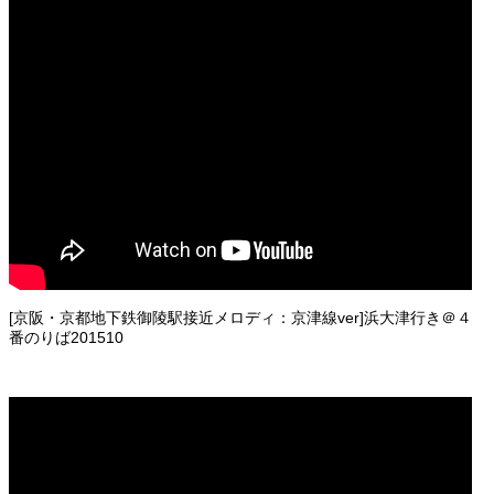
[京阪・京都地下鉄御陵駅接近メロディ：京津線ver]浜大津行き＠４
番のりば201510