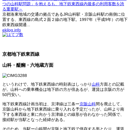
つの山科駅問題」を抱えるも、地下鉄東西線内最多の利用客数を誇
る重要駅～
京都洛東地域の交通の拠点であるJR山科駅・京阪山科駅の南側に位
置する、東西線の島式２面２線の地下駅。1997年（平成9年）の地下
鉄東西線開通...
ekilog.info
京都地下鉄東西線
山科・醍醐・六地蔵方面
というわけで、地下鉄東西線の時刻表はしっかり
山科
方面との記載
が。山科への乗車機会は地下鉄の方が倍あるが、運賃は京阪の方が
50円安い。
地下鉄東西線計画当初は、京津線は三条ー
京阪山科
間を廃止して、
京阪山科から地下鉄東西線に乗り入れる予定だったが、山科より南
下する東西線と東に向かう京津線との線形が合わなかった関係で、
接続駅が当駅となった経緯がある。
そのため、当駅ー山科間が京阪と地下鉄で併存する形となり、運賃