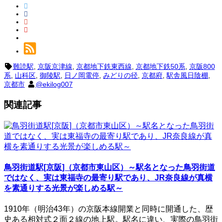
難読駅
,
京阪京津線
,
京都地下鉄東西線
,
京都地下鉄50系
,
京阪800
系
,
山科区
,
御陵駅
,
日ノ岡電停
,
みどりの径
,
京都府
,
駅舎風日陰棚
,
京都市
@ekilog007
関連記事
鳥羽街道駅[京阪]（京都市東山区）～駅名となった鳥羽街道
ではなく、実は東福寺の最寄り駅であり、JR奈良線が真横
を素通りする光景が楽しめる駅～
1910年（明治43年）の京阪本線開業と同時に開通した、歴
史ある相対式２面２線の地上駅。駅名に違い、実際の鳥羽街