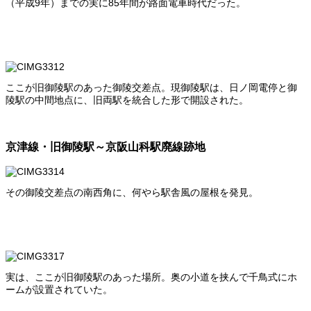
（平成9年）までの実に85年間が路面電車時代だった。
ここが旧御陵駅のあった御陵交差点。現御陵駅は、日ノ岡電停と御
陵駅の中間地点に、旧両駅を統合した形で開設された。
京津線・旧御陵駅～京阪山科駅廃線跡地
その御陵交差点の南西角に、何やら駅舎風の屋根を発見。
実は、ここが旧御陵駅のあった場所。奥の小道を挟んで千鳥式にホ
ームが設置されていた。