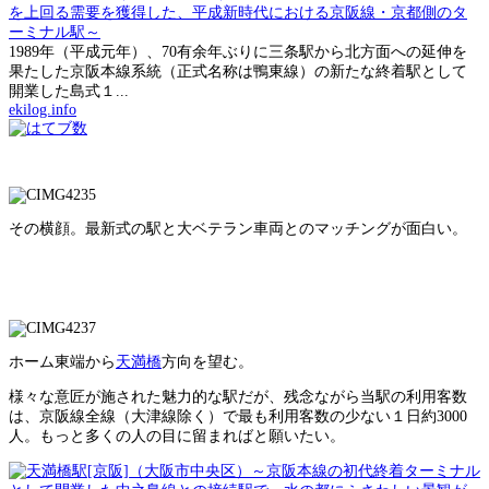
を上回る需要を獲得した、平成新時代における京阪線・京都側のタ
ーミナル駅～
1989年（平成元年）、70有余年ぶりに三条駅から北方面への延伸を
果たした京阪本線系統（正式名称は鴨東線）の新たな終着駅として
開業した島式１...
ekilog.info
その横顔。最新式の駅と大ベテラン車両とのマッチングが面白い。
ホーム東端から
天満橋
方向を望む。
様々な意匠が施された魅力的な駅だが、残念ながら当駅の利用客数
は、京阪線全線（大津線除く）で最も利用客数の少ない１日約3000
人。もっと多くの人の目に留まればと願いたい。