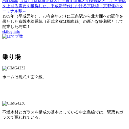
出町柳駅[京阪]（京都市左京区）～叡山電車との乗換駅として三条駅
を上回る需要を獲得した、平成新時代における京阪線・京都側のタ
ーミナル駅～
1989年（平成元年）、70有余年ぶりに三条駅から北方面への延伸を
果たした京阪本線系統（正式名称は鴨東線）の新たな終着駅として
開業した島式１...
ekilog.info
乗り場
ホームは島式１面２線。
不燃木材とガラスを構成の基本としている中之島線では、駅票もガ
ラスで覆われている。