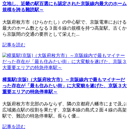
立地し、近畿の駅百選にも認定された京阪線内最大のホーム
規模を誇る難読駅～
大阪府枚方市（ひらかたし）の中心駅で、京阪電車における
最大のホーム数となる３面６線の規模を持つ高架駅。古くか
ら京阪間の交通の要所として栄えた...
記事を読む
樟葉駅[京阪]（大阪府枚方市）～京阪線内で最もマイナーだ
った存在が「最も住みたい街」に大変貌を遂げた、京阪３大
重要エリアの特急停車駅～
大阪府枚方市北部のみならず、隣の京都府八幡市にまで及ぶ
広域拠点駅の役割を果たす、京阪本線の島式２面４線の高架
駅で、難読の特急停車駅。長らく優...
記事を読む