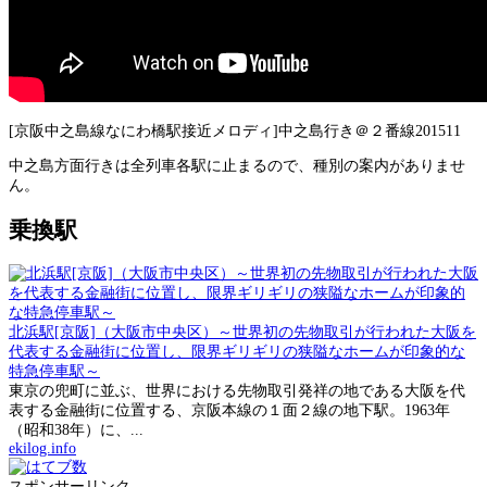
[京阪中之島線なにわ橋駅接近メロディ]中之島行き＠２番線201511
中之島方面行きは全列車各駅に止まるので、種別の案内がありませ
ん。
乗換駅
北浜駅[京阪]（大阪市中央区）～世界初の先物取引が行われた大阪を
代表する金融街に位置し、限界ギリギリの狭隘なホームが印象的な
特急停車駅～
東京の兜町に並ぶ、世界における先物取引発祥の地である大阪を代
表する金融街に位置する、京阪本線の１面２線の地下駅。1963年
（昭和38年）に、...
ekilog.info
スポンサーリンク