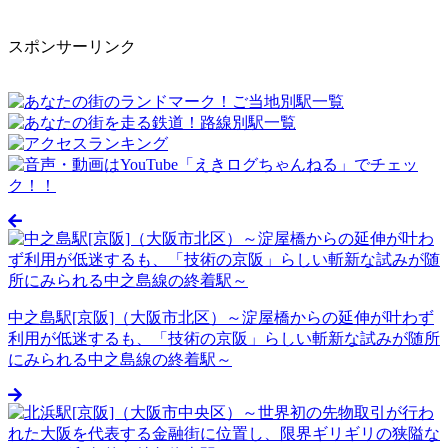
スポンサーリンク
中之島駅[京阪]（大阪市北区）～淀屋橋からの延伸が叶わず
利用が低迷するも、「技術の京阪」らしい斬新な試みが随所
にみられる中之島線の終着駅～