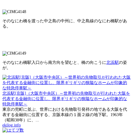
そのなにわ橋を渡った中之島の中州に、中之島線のなにわ橋駅があ
る。
そのなにわ橋駅入口から南方向を望むと、橋の向こうに
北浜駅
の姿
が。
北浜駅[京阪]（大阪市中央区）～世界初の先物取引が行われた大阪を
代表する金融街に位置し、限界ギリギリの狭隘なホームが印象的な
特急停車駅～
東京の兜町に並ぶ、世界における先物取引発祥の地である大阪を代
表する金融街に位置する、京阪本線の１面２線の地下駅。1963年
（昭和38年）に、...
ekilog.info