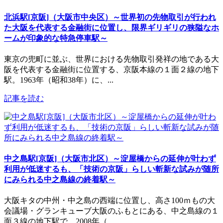
北浜駅[京阪]（大阪市中央区）～世界初の先物取引が行われ
た大阪を代表する金融街に位置し、限界ギリギリの狭隘なホ
ームが印象的な特急停車駅～
東京の兜町に並ぶ、世界における先物取引発祥の地である大
阪を代表する金融街に位置する、京阪本線の１面２線の地下
駅。1963年（昭和38年）に、...
記事を読む
中之島駅[京阪]（大阪市北区）～淀屋橋からの延伸が叶わず
利用が低迷するも、「技術の京阪」らしい斬新な試みが随所
にみられる中之島線の終着駅～
大阪キタの中州・中之島の西端に位置し、高さ100ｍもの大
会議場・グランキューブ大阪のふもとにある、中之島線の１
面３線の地下駅で、2008年（...