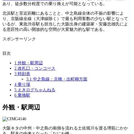
あり、徒歩数分程度での乗り換えが可能となっている。
北浜駅と至近距離にあることと、中之島線全体の不振の影響によ
り、京阪線全線（大津線除く）で最も利用客数の少ない駅となって
いるが、東急渋谷駅も担当した大阪出身の建築家・安藤忠雄氏によ
る意匠性の高い開放的な空間が大変魅力的な駅である。
スポンサーリンク
目次
1
外観・駅周辺
2
改札口・コンコース
3
時刻表
3.1
中之島線：京橋・出町柳方面
4
乗り場
5
えきログちゃんねる
6
乗換駅
外観・駅周辺
大阪キタの中州・中之島の南側を流れる土佐堀川を渡る堺筋にかか
る、駅名の由来となった「なにわ橋」。