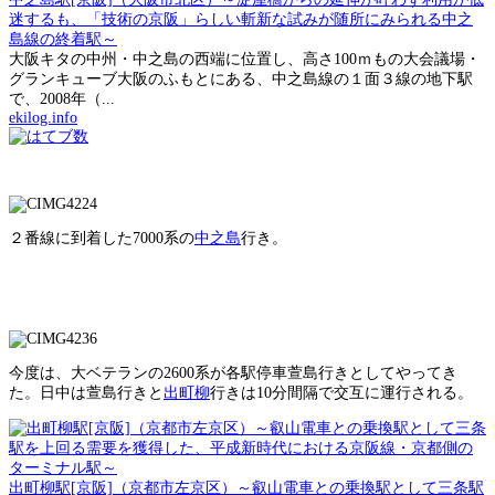
迷するも、「技術の京阪」らしい斬新な試みが随所にみられる中之
島線の終着駅～
大阪キタの中州・中之島の西端に位置し、高さ100ｍもの大会議場・
グランキューブ大阪のふもとにある、中之島線の１面３線の地下駅
で、2008年（...
ekilog.info
２番線に到着した7000系の
中之島
行き。
今度は、大ベテランの2600系が各駅停車萱島行きとしてやってき
た。日中は萱島行きと
出町柳
行きは10分間隔で交互に運行される。
出町柳駅[京阪]（京都市左京区）～叡山電車との乗換駅として三条駅