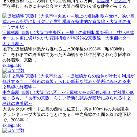
その難波橋（なにわ橋）から土佐堀川を西方向、
淀屋橋
・
中之島
方
面を望む。右奥に中央公会堂と大阪市役所の立派な建物がみえる。
淀屋橋駅[京阪]（大阪市中央区）～地上の道幅制限を受け、狭い島式
ホームを更に切り欠いた変則構造が特徴的な京阪線・大阪側のター
ミナル駅～
地下鉄淀屋橋駅開業から遅れること30年後の1963年（昭和38年）
に、それまでの終着駅であった天満橋から延伸開業された京阪本線
の終着駅。京阪...
ekilog.info
中之島駅[京阪]（大阪市北区）～淀屋橋からの延伸が叶わず利用が低
迷するも、「技術の京阪」らしい斬新な試みが随所にみられる中之
島線の終着駅～
大阪キタの中州・中之島の西端に位置し、高さ100ｍもの大会議場・
グランキューブ大阪のふもとにある、中之島線の１面３線の地下駅
で、2008年（...
ekilog.info