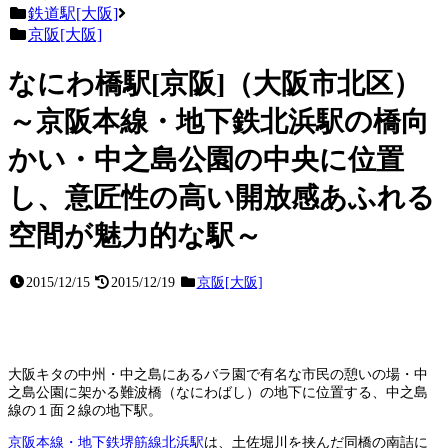
鉄道駅[大阪]
京阪[大阪]
なにわ橋駅[京阪]（大阪市北区）
～京阪本線・地下鉄北浜駅の橋向
かい・中之島公園の中央に位置
し、意匠性の高い開放感あふれる
空間が魅力的な駅～
2015/12/15
2015/12/19
京阪[大阪]
大阪キタの中州・中之島にあるバラ園で有名な市民の憩いの場・中
之島公園に架かる難波橋（なにわばし）の地下に位置する、中之島
線の１面２線の地下駅。
京阪本線・地下鉄堺筋線北浜駅
は、土佐堀川を挟んだ同橋の南詰に