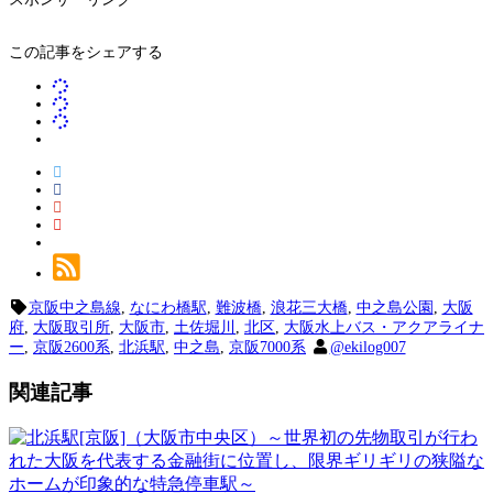
この記事をシェアする
京阪中之島線
,
なにわ橋駅
,
難波橋
,
浪花三大橋
,
中之島公園
,
大阪
府
,
大阪取引所
,
大阪市
,
土佐堀川
,
北区
,
大阪水上バス・アクアライナ
ー
,
京阪2600系
,
北浜駅
,
中之島
,
京阪7000系
@ekilog007
関連記事