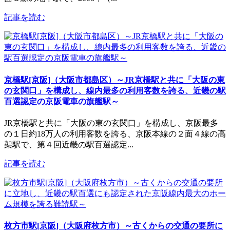
記事を読む
京橋駅[京阪]（大阪市都島区）～JR京橋駅と共に「大阪の東
の玄関口」を構成し、線内最多の利用客数を誇る、近畿の駅
百選認定の京阪電車の旗艦駅～
JR京橋駅と共に「大阪の東の玄関口」を構成し、京阪最多
の１日約18万人の利用客数を誇る、京阪本線の２面４線の高
架駅で、第４回近畿の駅百選認定...
記事を読む
枚方市駅[京阪]（大阪府枚方市）～古くからの交通の要所に