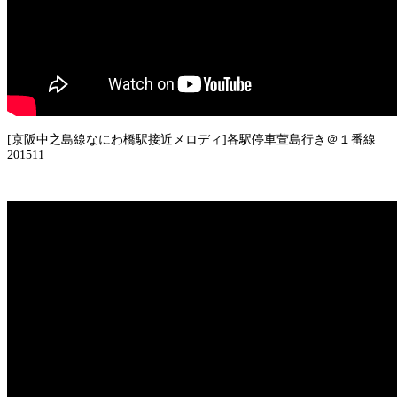
[京阪中之島線なにわ橋駅接近メロディ]各駅停車萱島行き＠１番線
201511