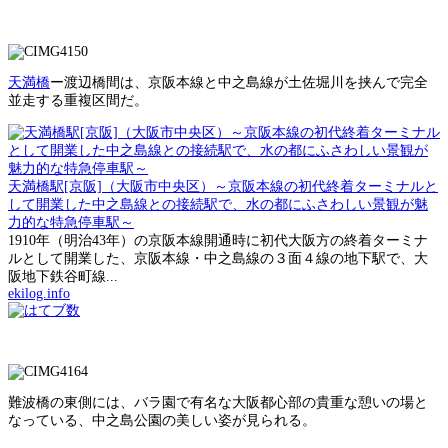
天満橋
ー渡辺橋間は、京阪本線と中之島線が土佐堀川を挟んで完全
並走する重複区間だ。
天満橋駅[京阪]（大阪市中央区）～京阪本線の初代終着ターミナルと
して開業した中之島線との接続駅で、水の都にふさわしい景観が魅
力的な特急停車駅～
1910年（明治43年）の京阪本線開通時に初代大阪方の終着ターミナ
ルとして開業した、京阪本線・中之島線の３面４線の地下駅で、大
阪地下鉄谷町線...
ekilog.info
難波橋の東側には、バラ園で有名な大阪都心部の貴重な憩いの場と
なっている、中之島公園の美しい姿が見られる。