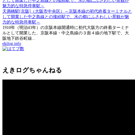
天満橋駅[京阪]（大阪市中央区）～京阪本線の初代終着ターミナルと
して開業した中之島線との接続駅で、水の都にふさわしい景観が魅
力的な特急停車駅～
1910年（明治43年）の京阪本線開通時に初代大阪方の終着ターミナ
ルとして開業した、京阪本線・中之島線の３面４線の地下駅で、大
阪地下鉄谷町線...
ekilog.info
えきログちゃんねる