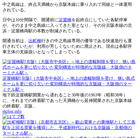
中之島線は、終点天満橋から京阪本線に乗り入れて同線と一体運用
されている。
日中は10分間隔で、開通前に
淀屋橋
を起終点にしていた各駅停車
が、そのまま中之島線に入ってきた形となり、その分京阪本線の北
浜・淀屋橋両駅の本数が削減されている。
開通当初は、
出町柳
行きの中之島線専用の優等である快速急行も運
行されていたが、利用が芳しくないために廃止され、現在は各駅停
車主体の支線扱いとなってしまっている
淀屋橋駅[京阪]（大阪市中央区）～地上の道幅制限を受け、狭い島式
ホームを更に切り欠いた変則構造が特徴的な京阪線・大阪側のター
ミナル駅～
地下鉄淀屋橋駅開業から遅れること30年後の1963年（昭和38年）
に、それまでの終着駅であった天満橋から延伸開業された京阪本線
の終着駅。京阪...
ekilog.info