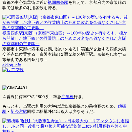
京都の中心繁華街に近い
祇園四条駅
を抑えて、京都府内の京阪線の
駅では最多の利用客数を誇る。
祇園四条駅[京阪]（京都市東山区）～100年の歴史を有するも、後か
ら開業した地下鉄との誤乗防止のために改名を余儀なくされた京阪
の京都側の主要駅～
京都市中東部の四条通と鴨川沿いを走る川端通が交差する四条大橋
交差点に位置する、京阪本線の１面２線の地下駅。京都を代表する
繁華街である四条河原...
ekilog.info
４番線に停車中の2800系・準急
淀屋橋
行き。
もっとも、当駅の利用の大半は近鉄京都線との乗換客のため、
鶴橋
駅
・
新今宮駅
同様に駅構外に出る人は少なそうだ。