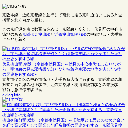
京阪本線・近鉄京都線と並行して南北に走る京町通沿いにある丹波
橋駅を北方向から望む。
この京町通を南に数百ｍ進めば、京阪線と交差し、伏見区の中心市
街地のある
京阪伏見桃山駅
と
近鉄桃山御陵前駅
の中間地点・大手筋
にたどり着く。
伏見桃山駅[京阪]（京都市伏見区）～伏見の中心市街地にありなが
ら、宇治線の起点駅構想が幻となり特急停車駅の地位を逃した波乱
の歴史を有する駅～
京都市伏見区の中心市街地・大手筋商店街に面する、京阪本線の相
対式２面２線の地上駅で、近鉄京都線・桃山御陵前駅との乗換駅。
戦前は急行停車駅であ...
ekilog.info
桃山御陵前駅[近鉄]（京都市伏見区）～旧陸軍と地元とのせめぎ合い
を経て高架駅として開業した紆余曲折の歴史を有する、京阪伏見桃