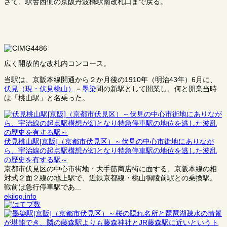
さて、駅舎西側の京阪丹波橋駅南改札口まで戻る。
広く開放的な改札内コンコース。
当駅は、京阪本線開通から２か月後の1910年（明治43年）6月に、
伏見（現・伏見桃山）
－
墨染
間の新駅として開業し、何と開業当時
は「桃山駅」と名乗った。
伏見桃山駅[京阪]（京都市伏見区）～伏見の中心市街地にありなが
ら、宇治線の起点駅構想が幻となり特急停車駅の地位を逃した波乱
の歴史を有する駅～
京都市伏見区の中心市街地・大手筋商店街に面する、京阪本線の相
対式２面２線の地上駅で、近鉄京都線・桃山御陵前駅との乗換駅。
戦前は急行停車駅であ...
ekilog.info