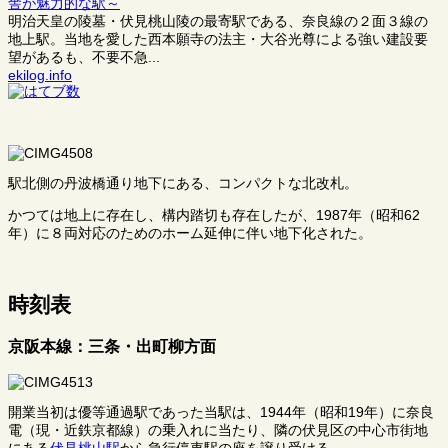
舎が魅力的な駅～
明治天皇の陵墓・伏見桃山陵の最寄駅である、奈良線の２面３線の
地上駅。当地を愛した西本願寺の法主・大谷光尊による強い建設要
望があるも、不要不急...
ekilog.info
駅北側の丹波橋通り地下にある、コンパクトな北改札。
かつては地上に存在し、構内踏切も存在したが、1987年（昭和62
年）に８両対応のためのホーム延伸に伴い地下化された。
時刻表
京阪本線：三条・出町柳方面
開業当初は優等通過駅であった当駅は、1944年（昭和19年）に奈良
電（現・近鉄京都線）の乗入れに当たり、隣の伏見区の中心市街地