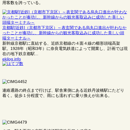
用客数を誇っている。
京都駅[近鉄]（京都市下京区）～表玄関である烏丸口進出が叶わなか
ったことが奏功し、新幹線からの観光客取込みに成功した美しい頭
端ターミナル～
新幹線京都駅に直結する、近鉄京都線の４面４線の櫛形頭端高架
駅。1928年（昭和3年）に奈良電気鉄道によって開業し、計画では現
在の地下鉄京都駅...
ekilog.info
連絡通路の終点まで行けば、駅舎東側にある近鉄丹波橋駅にたどり
着く。徒歩１分程度で、雨にも濡れずに乗り換えが出来る。