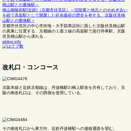
桃山御陵前駅[近鉄]（京都市伏見区）～旧陸軍と地元とのせめぎ合い
を経て高架駅として開業した紆余曲折の歴史を有する、京阪伏見桃
山駅との乗換駅～
京都市伏見区の中心市街地・大手筋商店街に面した京阪伏見桃山駅
の真東に位置する、京都線の１面２線の高架駅で急行停車駅。京阪
伏見桃山駅から遅れる...
ekilog.info
改札口・コンコース
京阪本線と近鉄京都線は、丹波橋駅の橋上駅舎を共有しており、京
阪の南改札口は、その西側を使用している。
その南改札口から東方向、近鉄丹波橋駅への連絡通路を望む。