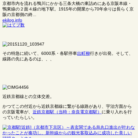
京都市内を流れる鴨川にかかる三条大橋の東詰めにある京阪本線・
鴨東線の２面４線の地下駅。1915年の開業から70年余りは長らく京
阪の京都側の終...
ekilog.info
その特急に続いて、6000系・各駅停車
出町柳
行きが出発。そして、
線路の先にあるのは、、、
近鉄京都線との立体交差。
かつてこの付近から近鉄京都線に繋がる線路があり、宇治方面から
の京阪電車が、
近鉄京都駅（当時：奈良電京都駅）
に乗り入れを行
っていたらしい。