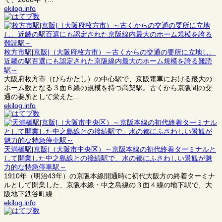
ekilog.info
枚方市駅[京阪]（大阪府枚方市）～古くからの交通の要所に立地し、
近畿の駅百選にも認定された京阪線内最大のホーム規模を誇る難読
駅～
大阪府枚方市（ひらかたし）の中心駅で、京阪電車における最大の
ホーム数となる３面６線の規模を持つ高架駅。古くから京阪間の交
通の要所として栄えた...
ekilog.info
天満橋駅[京阪]（大阪市中央区）～京阪本線の初代終着ターミナルと
して開業した中之島線との接続駅で、水の都にふさわしい景観が魅
力的な特急停車駅～
1910年（明治43年）の京阪本線開通時に初代大阪方の終着ターミナ
ルとして開業した、京阪本線・中之島線の３面４線の地下駅で、大
阪地下鉄谷町線...
ekilog.info