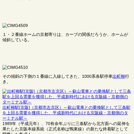
１・２番線ホームの京都寄りは、カーブの関係だろうか、ホームが
傾斜している。
その傾斜の下側の１番線に入線してきた、1000系各駅停車
出町柳
行
き。
出町柳駅[京阪]（京都市左京区）～叡山電車との乗換駅として三条駅
を上回る需要を獲得した、平成新時代における京阪線・京都側のタ
ーミナル駅～
1989年（平成元年）、70有余年ぶりに三条駅から北方面への延伸を
果たした京阪本線系統（正式名称は鴨東線）の新たな終着駅として