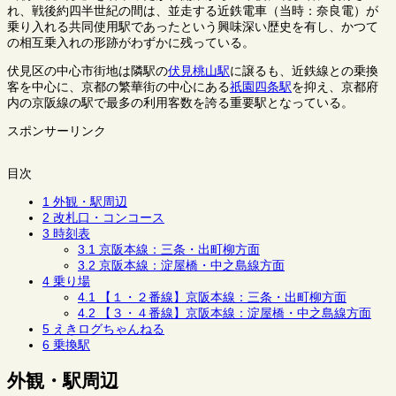
れ、戦後約四半世紀の間は、並走する近鉄電車（当時：奈良電）が
乗り入れる共同使用駅であったという興味深い歴史を有し、かつて
の相互乗入れの形跡がわずかに残っている。
伏見区の中心市街地は隣駅の
伏見桃山駅
に譲るも、近鉄線との乗換
客を中心に、京都の繁華街の中心にある
祇園四条駅
を抑え、京都府
内の京阪線の駅で最多の利用客数を誇る重要駅となっている。
スポンサーリンク
目次
1
外観・駅周辺
2
改札口・コンコース
3
時刻表
3.1
京阪本線：三条・出町柳方面
3.2
京阪本線：淀屋橋・中之島線方面
4
乗り場
4.1
【１・２番線】京阪本線：三条・出町柳方面
4.2
【３・４番線】京阪本線：淀屋橋・中之島線方面
5
えきログちゃんねる
6
乗換駅
外観・駅周辺