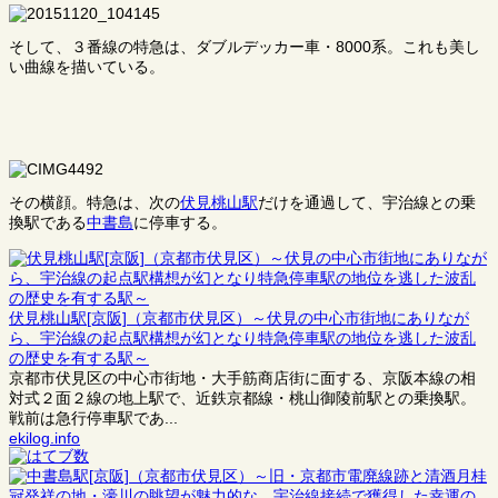
そして、３番線の特急は、ダブルデッカー車・8000系。これも美し
い曲線を描いている。
その横顔。特急は、次の
伏見桃山駅
だけを通過して、宇治線との乗
換駅である
中書島
に停車する。
伏見桃山駅[京阪]（京都市伏見区）～伏見の中心市街地にありなが
ら、宇治線の起点駅構想が幻となり特急停車駅の地位を逃した波乱
の歴史を有する駅～
京都市伏見区の中心市街地・大手筋商店街に面する、京阪本線の相
対式２面２線の地上駅で、近鉄京都線・桃山御陵前駅との乗換駅。
戦前は急行停車駅であ...
ekilog.info