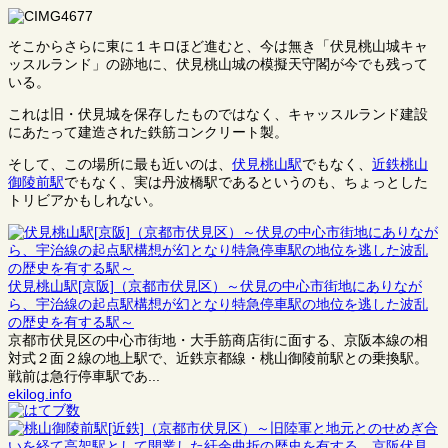
そこからさらに東に１キロほど進むと、今は無き「伏見桃山城キャ
ッスルランド」の跡地に、伏見桃山城の模擬天守閣が今でも残って
いる。
これは旧・伏見城を保存したものではなく、キャッスルランド建設
にあたって建造された鉄筋コンクリート製。
そして、この場所に最も近いのは、
伏見桃山駅
でもなく、
近鉄桃山
御陵前駅
でもなく、実は丹波橋駅であるというのも、ちょっとした
トリビアかもしれない。
伏見桃山駅[京阪]（京都市伏見区）～伏見の中心市街地にありなが
ら、宇治線の起点駅構想が幻となり特急停車駅の地位を逃した波乱
の歴史を有する駅～
京都市伏見区の中心市街地・大手筋商店街に面する、京阪本線の相
対式２面２線の地上駅で、近鉄京都線・桃山御陵前駅との乗換駅。
戦前は急行停車駅であ...
ekilog.info