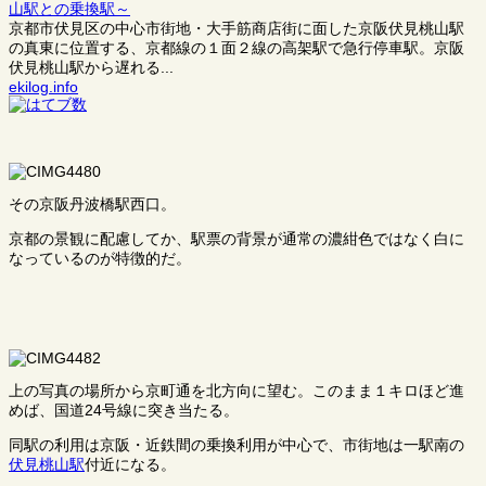
山駅との乗換駅～
京都市伏見区の中心市街地・大手筋商店街に面した京阪伏見桃山駅
の真東に位置する、京都線の１面２線の高架駅で急行停車駅。京阪
伏見桃山駅から遅れる...
ekilog.info
その京阪丹波橋駅西口。
京都の景観に配慮してか、駅票の背景が通常の濃紺色ではなく白に
なっているのが特徴的だ。
上の写真の場所から京町通を北方向に望む。このまま１キロほど進
めば、国道24号線に突き当たる。
同駅の利用は京阪・近鉄間の乗換利用が中心で、市街地は一駅南の
伏見桃山駅
付近になる。