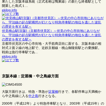
果たした京阪本線系統（正式名称は鴨東線）の新たな終着駅として
開業した島式１...
ekilog.info
伏見桃山駅[京阪]（京都市伏見区）～伏見の中心市街地にありなが
ら、宇治線の起点駅構想が幻となり特急停車駅の地位を逃した波乱
の歴史を有する駅～
京都市伏見区の中心市街地・大手筋商店街に面する、京阪本線の相
対式２面２線の地上駅で、近鉄京都線・桃山御陵前駅との乗換駅。
戦前は急行停車駅であ...
ekilog.info
京阪本線：淀屋橋・中之島線方面
大阪方面行きは、特急・準急が
淀屋橋
行きで、各駅停車は天満橋か
ら中之島線に入る
中之島
行きとなる。
2000年（平成12年）より特急停車駅となり、2003年（平成15年）の