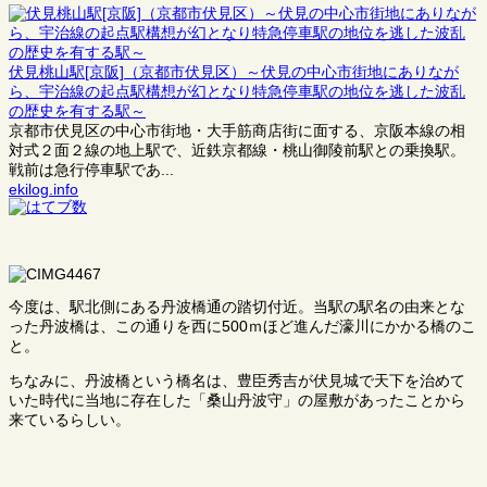
伏見桃山駅[京阪]（京都市伏見区）～伏見の中心市街地にありなが
ら、宇治線の起点駅構想が幻となり特急停車駅の地位を逃した波乱
の歴史を有する駅～
京都市伏見区の中心市街地・大手筋商店街に面する、京阪本線の相
対式２面２線の地上駅で、近鉄京都線・桃山御陵前駅との乗換駅。
戦前は急行停車駅であ...
ekilog.info
今度は、駅北側にある丹波橋通の踏切付近。当駅の駅名の由来とな
った丹波橋は、この通りを西に500ｍほど進んだ濠川にかかる橋のこ
と。
ちなみに、丹波橋という橋名は、豊臣秀吉が伏見城で天下を治めて
いた時代に当地に存在した「桑山丹波守」の屋敷があったことから
来ているらしい。