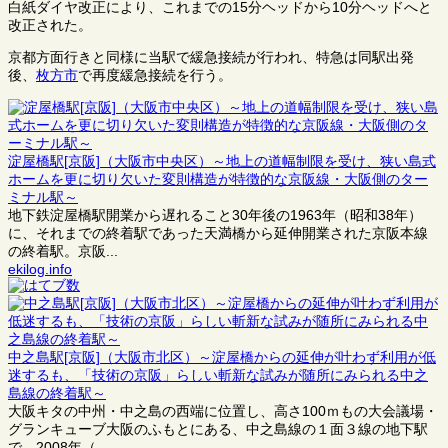
白紙ダイヤ改正により、これまでの15分ヘッドから10分ヘッドへと
改正された。
京都方面行きと同様に当駅で緩急接続が行われ、特急は同駅出発
後、
枚方市
で再度緩急接続を行う。
淀屋橋駅[京阪]（大阪市中央区）～地上の道幅制限を受け、狭い島式
ホームを更に切り欠いた変則構造が特徴的な京阪線・大阪側のター
ミナル駅～
地下鉄淀屋橋駅開業から遅れること30年後の1963年（昭和38年）
に、それまでの終着駅であった天満橋から延伸開業された京阪本線
の終着駅。京阪...
ekilog.info
中之島駅[京阪]（大阪市北区）～淀屋橋からの延伸が叶わず利用が低
迷するも、「技術の京阪」らしい斬新な試みが随所にみられる中之
島線の終着駅～
大阪キタの中州・中之島の西端に位置し、高さ100ｍもの大会議場・
グランキューブ大阪のふもとにある、中之島線の１面３線の地下駅
で、2008年（...