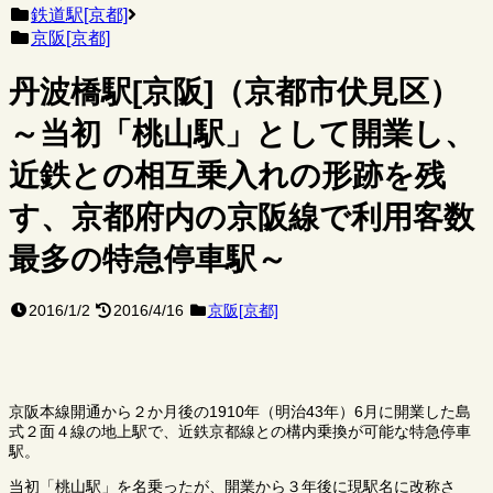
鉄道駅[京都]
京阪[京都]
丹波橋駅[京阪]（京都市伏見区）
～当初「桃山駅」として開業し、
近鉄との相互乗入れの形跡を残
す、京都府内の京阪線で利用客数
最多の特急停車駅～
2016/1/2
2016/4/16
京阪[京都]
京阪本線開通から２か月後の1910年（明治43年）6月に開業した島
式２面４線の地上駅で、近鉄京都線との構内乗換が可能な特急停車
駅。
当初「桃山駅」を名乗ったが、開業から３年後に現駅名に改称さ