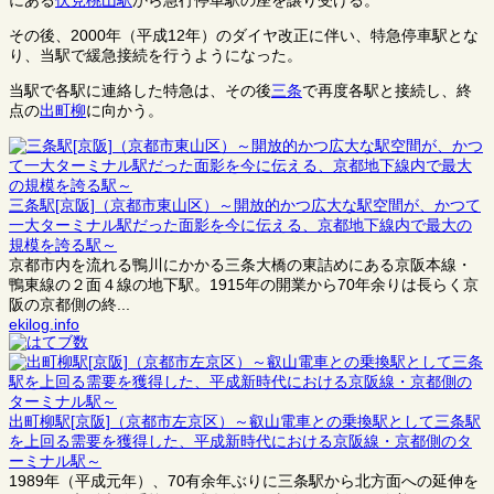
にある
伏見桃山駅
から急行停車駅の座を譲り受ける。
その後、2000年（平成12年）のダイヤ改正に伴い、特急停車駅とな
り、当駅で緩急接続を行うようになった。
当駅で各駅に連絡した特急は、その後
三条
で再度各駅と接続し、終
点の
出町柳
に向かう。
三条駅[京阪]（京都市東山区）～開放的かつ広大な駅空間が、かつて
一大ターミナル駅だった面影を今に伝える、京都地下線内で最大の
規模を誇る駅～
京都市内を流れる鴨川にかかる三条大橋の東詰めにある京阪本線・
鴨東線の２面４線の地下駅。1915年の開業から70年余りは長らく京
阪の京都側の終...
ekilog.info
出町柳駅[京阪]（京都市左京区）～叡山電車との乗換駅として三条駅
を上回る需要を獲得した、平成新時代における京阪線・京都側のタ
ーミナル駅～
1989年（平成元年）、70有余年ぶりに三条駅から北方面への延伸を