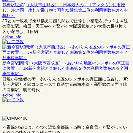
鶴橋駅[近鉄]（大阪市生野区）～日本最大のコリアンタウンに君臨
し、JRと同一改札で乗り換え可能な近鉄第二位の利用客数を誇る中
核駅～
JRと同一改札で乗り換え可能な関西では珍しい構造を持つ２面４線
の高架駅。梅田・天王寺へと繋がる大阪環状線との大量の乗り換え
客が寄与し、1日約...
ekilog.info
新今宮駅[南海]（大阪市西成区）～あいりん地区のシンボルの真正面
に位置し、JR新今宮駅と直結した南海第２位の利用客数を誇る全列
車停車駅～
日雇い労働者の街・あいりん地区のシンボルの真正面に位置し、JR
新今宮駅と４階コンコースで直結する南海本線・高野線の３面４線
の高架駅。明治時代...
ekilog.info
４番線の先には、かつて近鉄京都線（当時：奈良電）と繋がってい
た線路の跡が今でも残っている。