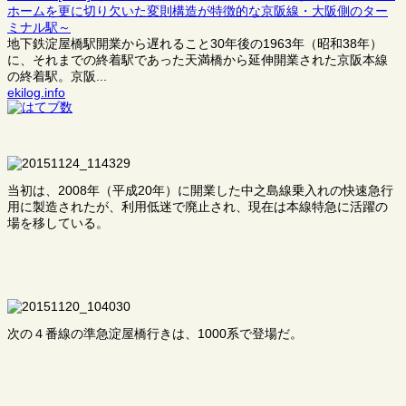
ホームを更に切り欠いた変則構造が特徴的な京阪線・大阪側のター
ミナル駅～
地下鉄淀屋橋駅開業から遅れること30年後の1963年（昭和38年）
に、それまでの終着駅であった天満橋から延伸開業された京阪本線
の終着駅。京阪...
ekilog.info
当初は、2008年（平成20年）に開業した中之島線乗入れの快速急行
用に製造されたが、利用低迷で廃止され、現在は本線特急に活躍の
場を移している。
次の４番線の準急淀屋橋行きは、1000系で登場だ。