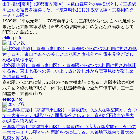
出町柳駅[京阪]（京都市左京区）～叡山電車との乗換駅として三条駅
を上回る需要を獲得した、平成新時代における京阪線・京都側のタ
ーミナル駅～
1989年（平成元年）、70有余年ぶりに三条駅から北方面への延伸を
果たした京阪本線系統（正式名称は鴨東線）の新たな終着駅として
開業した島式１...
ekilog.info
七条駅[京阪]（京都市東山区）～京都駅からのバス利用に押され低迷
するも、東山七条への美しい上り坂と改札外から電車見物が楽しめ
る特急停車駅～
京都駅から北東に徒歩20分の七条大橋東詰にある、京阪本線の相対
式２面２線の地下駅で、休日の快速特急含む全列車停車駅。三十三
間堂等、京都東山の...
ekilog.info
三条駅[京阪]（京都市東山区）～開放的かつ広大な駅空間が、かつて
一大ターミナル駅だった面影を今に伝える、京都地下線内で最大の
規模を誇る駅～