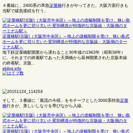
４番線に、2400系の準急
淀屋橋
行きがやってきた。大阪方面行きも
当駅で緩急接続を行う。
淀屋橋駅[京阪]（大阪市中央区）～地上の道幅制限を受け、狭い島式
ホームを更に切り欠いた変則構造が特徴的な京阪線・大阪側のター
ミナル駅～
地下鉄淀屋橋駅開業から遅れること30年後の1963年（昭和38年）
に、それまでの終着駅であった天満橋から延伸開業された京阪本線
の終着駅。京阪...
ekilog.info
そして、３番線に「風流の今様」をモチーフとした3000系特急
淀屋
橋
行きが、美しいしなりを帯びながら入線。
淀屋橋駅[京阪]（大阪市中央区）～地上の道幅制限を受け、狭い島式