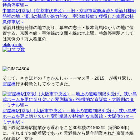
中書島駅[京阪]（京都市伏見区）～旧・京都市電廃線跡と清酒月桂冠
発祥の地・濠川の眺望が魅力的な、宇治線接続で獲得した幸運の特
急停車駅～
清酒月桂冠発祥の地であり、幕末の志士・坂本龍馬ゆかりの地に位
置する、京阪本線・宇治線の３面４線の地上駅。特急停車駅として
は異例の１万人程度の...
ekilog.info
そして、さきほどの「きかんしゃトーマス号・2015」が折り返し、
淀屋橋
行き特急としてやってきた。
淀屋橋駅[京阪]（大阪市中央区）～地上の道幅制限を受け、狭い島式
ホームを更に切り欠いた変則構造が特徴的な京阪線・大阪側のター
ミナル駅～
地下鉄淀屋橋駅開業から遅れること30年後の1963年（昭和38年）
に、それまでの終着駅であった天満橋から延伸開業された京阪本線
の終着駅。京阪...