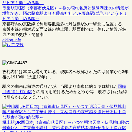
墨染駅[京阪]（京都市伏見区）～桜の隠れ名所と琵琶湖疎水の情景が
堪能でき、隣の藤森駅よりも藤森神社とJR藤森駅に近いというトリ
ビアも楽しめる駅～
京都府内の京阪線で利用客数最多の丹波橋駅の一駅北に位置する、
京阪本線の相対式２面２線の地上駅。駅西側では、美しい情景が魅
力の国の史跡・琵琶湖...
ekilog.info
改札内には本屋も構えている。現駅名へ改称されたのは開業から3年
後の1913年（大正12年）。
駅名の由来は前述の通りだが、当駅より南東に約１キロ離れた
国鉄
（現JR）桃山駅
との混同を避けるためかどうか等、改称された経緯
は明らかになっていない。
桃山駅[JR西日本]（京都市伏見区）～かつて明治天皇・伏見桃山陵の
最寄駅として栄華を誇り、栄枯盛衰の哀愁感を漂わせるレトロな駅