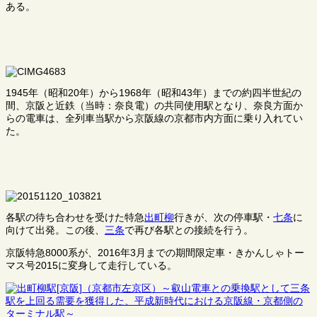
ある。
1945年（昭和20年）から1968年（昭和43年）までの約四半世紀の
間、京阪と近鉄（当時：奈良電）の共同使用駅となり、奈良方面か
らの電車は、全列車当駅から京阪線の京都市内方面に乗り入れてい
た。
各駅の待ち合わせを受けた特急
出町柳
行きが、次の停車駅・
七条
に
向けて出発。この後、
三条
で再び各駅との接続を行う。
京阪特急8000系が、2016年3月までの期間限定車・きかんしゃトー
マス号2015に変身して走行している。