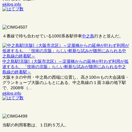
ekilog.info
４番線で待ち合わせている1000系各駅停車
中之島
行きと並んだ。
中之島駅[京阪]（大阪市北区）～淀屋橋からの延伸が叶わず利用が低
迷するも、「技術の京阪」らしい斬新な試みが随所にみられる中之
島線の終着駅～
大阪キタの中州・中之島の西端に位置し、高さ100ｍもの大会議場・
グランキューブ大阪のふもとにある、中之島線の１面３線の地下駅
で、2008年（...
ekilog.info
当駅の利用客数は、１日約５万人。