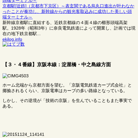
京都駅[近鉄]（京都市下京区）～表玄関である烏丸口進出が叶わなか
ったことが奏功し、新幹線からの観光客取込みに成功した美しい頭
端ターミナル～
新幹線京都駅に直結する、近鉄京都線の４面４線の櫛形頭端高架
駅。1928年（昭和3年）に奈良電気鉄道によって開業し、計画では現
在の地下鉄京都駅...
ekilog.info
【３・４番線】京阪本線：淀屋橋・中之島線方面
ホーム北端から京都方面を望む。「京阪電気鉄道カーブ式会社」と
揶揄されるくらい、京阪電車はカーブの多い路線となっている。
しかし、その逆境が「技術の京阪」を生んでいることもまた事実で
ある。