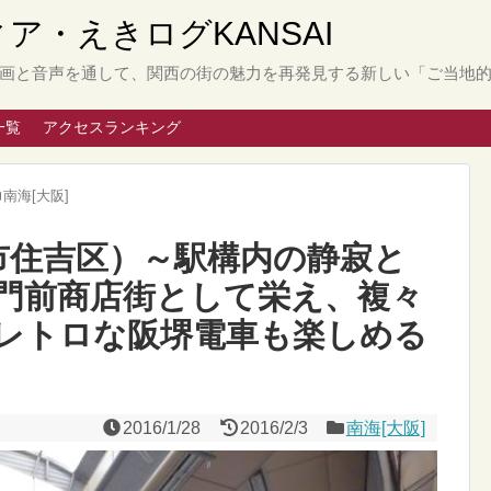
と動画と音声を通して、関西の街の魅力を再発見する新しい「ご当地
一覧
アクセスランキング
南海[大阪]
阪市住吉区）～駅構内の静寂と
門前商店街として栄え、複々
レトロな阪堺電車も楽しめる
2016/1/28
2016/2/3
南海[大阪]