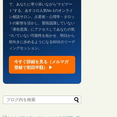
で、あなたに寄り添いながら“ナビゲー
ト”する、あすコロ人気No.1のオンライ
ン相談サロン。占星術・心理学・タロッ
トの叡智を活かし、普段認識していない
「潜在意識」にアクセスしてあなたの気
づいていない可能性を拓かせ、明日から
前向きに歩めるようになる60分のリーデ
ィングセッション。
今すぐ詳細を見る（メルマガ
登録で初回半額） ▶