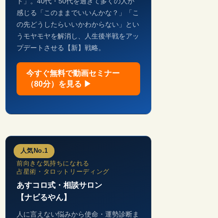
ド」。40代・50代を過ぎて多くの人が
感じる「このままでいいんかな？」「こ
の先どうしたらいいかわからない」とい
うモヤモヤを解消し、人生後半戦をアッ
プデートさせる【新】戦略。
今すぐ無料で動画セミナー
（80分）を見る ▶
人気No.1
前向きな気持ちになれる
占星術・タロットリーディング
あすコロ式・相談サロン
【ナビるやん】
人に言えない悩みから使命・運勢診断ま