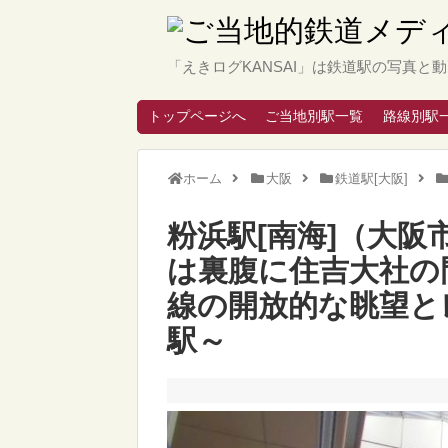
「えきログKANSAI」は鉄道駅の写真
トップページへ
ご当地別駅一覧
路線別駅
ホーム
大阪
鉄道駅[大阪]
粉浜駅[南海]（大
は裏腹に住吉大社の
線の開放的な眺望と
駅～