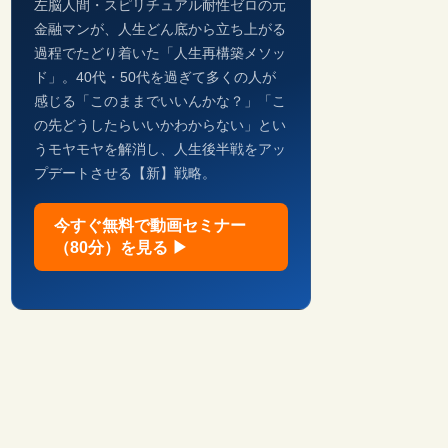
左脳人間・スピリチュアル耐性ゼロの元
金融マンが、人生どん底から立ち上がる
過程でたどり着いた「人生再構築メソッ
ド」。40代・50代を過ぎて多くの人が
感じる「このままでいいんかな？」「こ
の先どうしたらいいかわからない」とい
うモヤモヤを解消し、人生後半戦をアッ
プデートさせる【新】戦略。
今すぐ無料で動画セミナー
（80分）を見る ▶