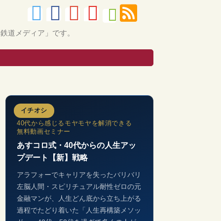
的鉄道メディア」です。
イチオシ
40代から感じるモヤモヤを解消できる
無料動画セミナー
あすコロ式・40代からの人生アッ
プデート【新】戦略
アラフォーでキャリアを失ったバリバリ
左脳人間・スピリチュアル耐性ゼロの元
金融マンが、人生どん底から立ち上がる
過程でたどり着いた「人生再構築メソッ