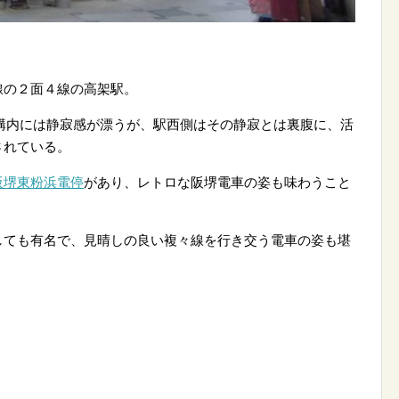
線の２面４線の高架駅。
た駅構内には静寂感が漂うが、駅西側はその静寂とは裏腹に、活
されている。
阪堺東粉浜電停
があり、レトロな阪堺電車の姿も味わうこと
しても有名で、見晴しの良い複々線を行き交う電車の姿も堪