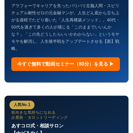
アラフォーでキャリアを失ったバリバリ左脳人間・スピリ
チュアル耐性ゼロの元金融マンが、人生どん底から立ち上
がる過程でたどり着いた「人生再構築メソッド」。40代・
50代を過ぎて多くの人が感じる「このままでいいんか
な？」「この先どうしたらいいかわからない」というモヤ
モヤを解消し、人生後半戦をアップデートさせる【新】戦
略。
今すぐ無料で動画セミナー（80分）を見る ▶
人気No.1
前向きな気持ちになれる
占星術・タロットリーディング
あすコロ式・相談サロン
【ナビるやん】