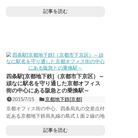
開業に際して京阪と協議の結果、競合する京
記事を読む
津線の並行区間とな...
四条駅[京都地下鉄]（京都市下京区）～
頑なに駅名を守り通した京都オフィス
街の中心にある阪急との乗換駅～
2015/7/15
京都地下鉄[京都]
京都オフィス街の中心、四条烏丸の交差点付
近ある京都地下鉄烏丸線の島式１面２線の地
下駅。1981年（昭和56年）に地下鉄烏丸線
記事を読む
の京都ー北大路開...