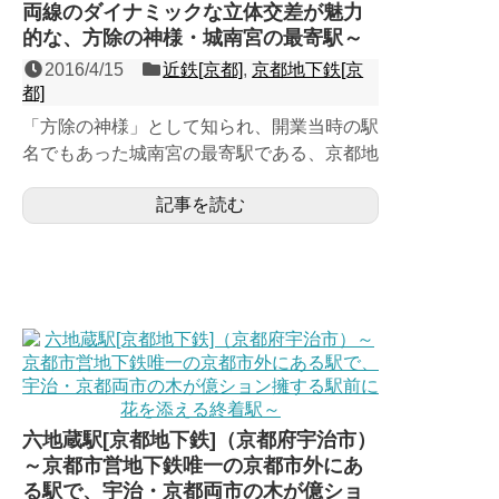
両線のダイナミックな立体交差が魅力
的な、方除の神様・城南宮の最寄駅～
2016/4/15
近鉄[京都]
,
京都地下鉄[京
都]
「方除の神様」として知られ、開業当時の駅
名でもあった城南宮の最寄駅である、京都地
下鉄烏丸線と近鉄京都線の２面４線の地上
記事を読む
駅。昭和初期に開業し長...
六地蔵駅[京都地下鉄]（京都府宇治市）
～京都市営地下鉄唯一の京都市外にあ
る駅で、宇治・京都両市の木が億ショ