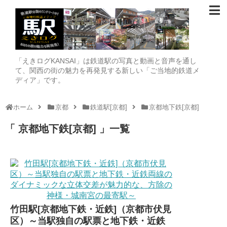
「えきログKANSAI」は鉄道駅の写真と動画と音声を通し
て、関西の街の魅力を再発見する新しい「ご当地的鉄道メ
ディア」です。
ホーム
京都
鉄道駅[京都]
京都地下鉄[京都]
京都地下鉄[京都]
一覧
竹田駅[京都地下鉄・近鉄]（京都市伏見
区）～当駅独自の駅票と地下鉄・近鉄