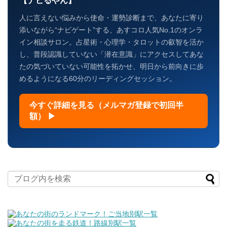
人に言えない悩みから使命・運勢診断まで、あなたに寄り
添いながら“ナビゲート”する、あすコロ人気No.1のオンラ
イン相談サロン。占星術・心理学・タロットの叡智を活か
し、普段認識していない「潜在意識」にアクセスしてあな
たの気づいていない可能性を拓かせ、明日から前向きに歩
めるようになる60分のリーディングセッション。
今すぐ詳細を見る（メルマガ登録で初回半
額） ▶