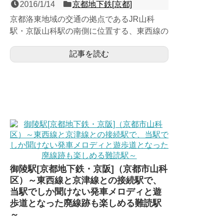
2016/1/14
京都地下鉄[京都]
京都洛東地域の交通の拠点であるJR山科
駅・京阪山科駅の南側に位置する、東西線の
島式２面２線の地下駅。1997年（平成9年）
記事を読む
の地下鉄東西線開通...
御陵駅[京都地下鉄・京阪]（京都市山科
区）～東西線と京津線との接続駅で、
当駅でしか聞けない発車メロディと遊
歩道となった廃線跡も楽しめる難読駅
～