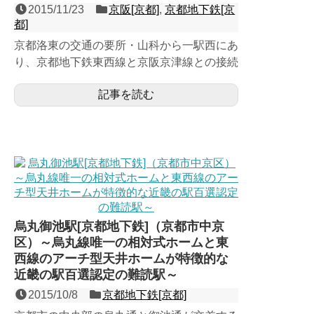
2015/11/23
京阪[京都]
,
京都地下鉄[京
都]
京都洛東の交通の要所・山科から一駅西にあ
り、京都地下鉄東西線と京阪京津線との接続
駅である、島式１面２線が地下２階と３階に
記事を読む
２層となった４線構造...
烏丸御池駅[京都地下鉄]（京都市中京
区）～烏丸線唯一の相対式ホームと東
西線のアーチ型天井ホームが特徴的な
近畿の駅百選認定の難読駅～
2015/10/8
京都地下鉄[京都]