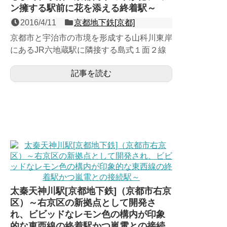
ン擁する駅前に花を添える終着駅～
2016/4/11
京都地下鉄[京都]
京都市と宇治市の市境を形成する山科川東岸
にあるJR六地蔵駅に隣接する島式１面２線
の地下駅で、地下鉄東西線の終着駅。京都市
記事を読む
営地下鉄唯一の京都市...
太秦天神川駅[京都地下鉄]（京都市右京
区）～右京区の新拠点として開発さ
れ、ビビッドなレモン色の構内が印象
的な東西線の終着駅かつ嵐電との接続