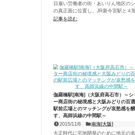
日雇い労働者の街・あいりん地区の
の真正面に位置し、JR新今宮駅と４
コースで直結する南海本線・高野線
記事を読む
線の高架駅。明治時代...
伽羅橋駅[南海]（大阪府高石市）～シ
ー商店街の秘境感と大阪みどりの百
駅前広場とのマッチングが哀愁感を
す、高師浜線の中間駅～
2015/11/8
南海[大阪]
大正時代に宅地開発のために地元の