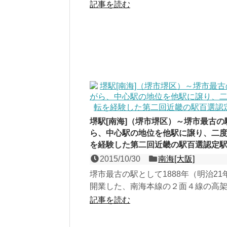
海本線の２面２線の地上駅で、第４
記事を読む
駅百選認定駅。190...
堺駅[南海]（堺市堺区）～堺市最古の
ら、中心駅の地位を他駅に譲り、二
を経験した第二回近畿の駅百選認定
2015/10/30
南海[大阪]
堺市最古の駅として1888年（明治21
開業した、南海本線の２面４線の高
第二回近畿の駅百選認定駅。しかし
記事を読む
は裏腹に、繁華街...