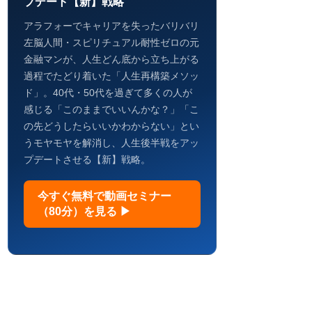
プデート【新】戦略
アラフォーでキャリアを失ったバリバリ
左脳人間・スピリチュアル耐性ゼロの元
金融マンが、人生どん底から立ち上がる
過程でたどり着いた「人生再構築メソッ
ド」。40代・50代を過ぎて多くの人が
感じる「このままでいいんかな？」「こ
の先どうしたらいいかわからない」とい
うモヤモヤを解消し、人生後半戦をアッ
プデートさせる【新】戦略。
今すぐ無料で動画セミナー
（80分）を見る ▶