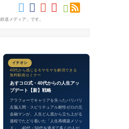
的鉄道メディア」です。
イチオシ
40代から感じるモヤモヤを解消できる
無料動画セミナー
あすコロ式・40代からの人生アッ
プデート【新】戦略
アラフォーでキャリアを失ったバリバリ
左脳人間・スピリチュアル耐性ゼロの元
金融マンが、人生どん底から立ち上がる
過程でたどり着いた「人生再構築メソッ
ド」。40代・50代を過ぎて多くの人が