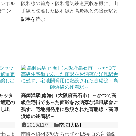
シンボル
阪和線の前身・阪和電気鉄道買収を機に、山
階コン
手線と改名した阪和線と高野線との接続駅と
の３面４
して、1942年（昭和17年）に開業させた高
記事を読む
野線の相対式２面...
ャッタ
高師浜駅[南海]（大阪府高石市）～かつて高
選選定の
級住宅街であった面影をお洒落な洋風駅舎に
醸し出
残す、宅地開発用に敷設された盲腸線・高師
浜線の終着駅～
2015/11/7
南海[大阪]
名士によ
南海本線羽衣駅からわずか1.5キロの盲腸線