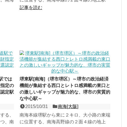
時に、
で、栄えある第１回近畿の駅百選認定駅。
記事を読む
1907年（明治40年）...
駅では
堺東駅[南海]（堺市堺区）～堺市の政治経済
財指定の
機能が集結する西口とレトロ感満載の東口と
選認定駅
の激しいギャップが魅力的な、堺市の実質的
な中心駅～
2015/10/31
南海[大阪]
置する、
南海本線堺駅から東に２キロ、大小路の東端
持つ、南
に位置する、南海高野線の２面４線の地上