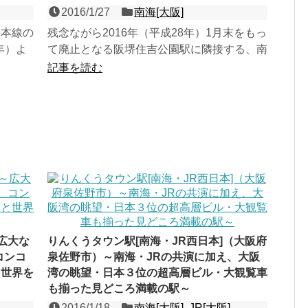
2016/1/27
南海[大阪]
海本線の
残念ながら2016年（平成28年）1月末をもっ
年）よ
て廃止となる阪堺住吉公園駅に隣接する、南
漂うが、
海本線の２面４線の高架駅。同駅より１年早
記事を読む
く開業した歴史...
広大な
りんくうタウン駅[南海・JR西日本]（大阪府
コンコ
泉佐野市）～南海・JRの共演に加え、大阪
と世界を
湾の眺望・日本３位の超高層ビル・大観覧車
も揃った見どころ満載の駅～
2016/1/18
南海[大阪]
,
JR[大阪]