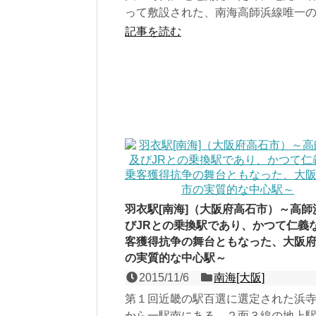
って敷設された、南海高師浜線唯一
である１面１線の高架駅。開発当初
記事を読む
ラバシ園」と呼ばれる...
羽衣駅[南海]（大阪府高石市）～高師
びJRとの乗換駅であり、かつて仁義
客獲得抗争の舞台ともなった、大阪
の実質的な中心駅～
2015/11/6
南海[大阪]
第１回近畿の駅百選に選定された浜
から一駅南にある、２面３線の地上