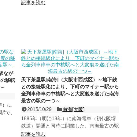
回近畿の
駅。戦後堺市の政治・経済の中心として発展
記事を読む
し、堺駅を大きく上回る...
駅なが
天下茶屋駅[南海]（大阪市西成区）～地下鉄
度の移転
との接続駅化により、下町のマイナー駅から
駅～
全列車停車の中核駅へと大変貌を遂げた南海
最古の駅の一つ～
年）に
2015/10/29
南海[大阪]
架駅で、
1885年（明治18年）に南海電車（初代阪堺
、駅名と
鉄道）開通と同時に開業した、南海最古の駅
の一つで、３面４線の高架駅。長らく各駅停
記事を読む