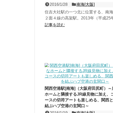
2016/1/28
南海[大阪]
住吉大社駅の一つ北に位置する、南
２面４線の高架駅。2013年（平成25
り無人化された駅構内には静寂感が
記事を読む
駅西側はその静寂...
関西空港駅[南海]（大阪府田尻町）～
ホームと隣接するJR線見物に加え、
ースの切符アートも楽しめる、関西
結ぶハブ空港の玄関口～
2016/1/19
南海[大阪]