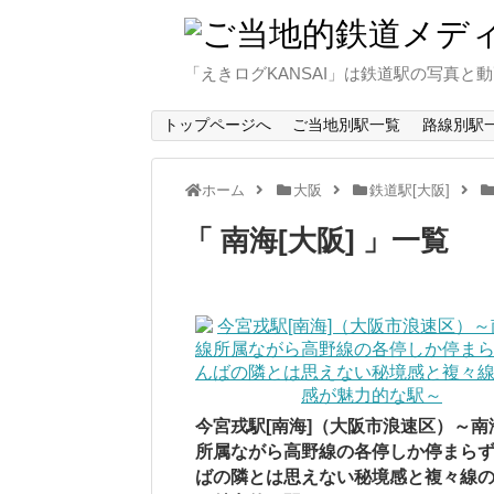
「えきログKANSAI」は鉄道駅の写真
トップページへ
ご当地別駅一覧
路線別駅
ホーム
大阪
鉄道駅[大阪]
南海[大阪]
一覧
今宮戎駅[南海]（大阪市浪速区）～南
所属ながら高野線の各停しか停まら
ばの隣とは思えない秘境感と複々線