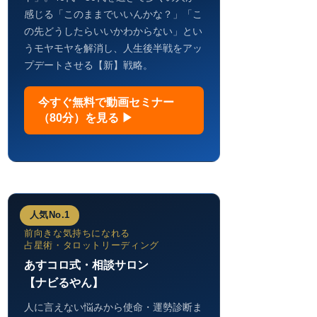
感じる「このままでいいんかな？」「こ
の先どうしたらいいかわからない」とい
うモヤモヤを解消し、人生後半戦をアッ
プデートさせる【新】戦略。
今すぐ無料で動画セミナー
（80分）を見る ▶
人気No.1
前向きな気持ちになれる
占星術・タロットリーディング
あすコロ式・相談サロン
【ナビるやん】
人に言えない悩みから使命・運勢診断ま