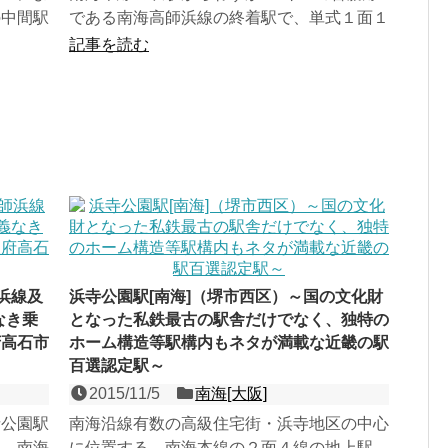
の中間駅
である南海高師浜線の終着駅で、単式１面１
は「キャ
線の高架駅。「たかし『の』はま」とは、読
記事を読む
めない可能性が高い...
浜線及
浜寺公園駅[南海]（堺市西区）～国の文化財
なき乗
となった私鉄最古の駅舎だけでなく、独特の
府高石市
ホーム構造等駅構内もネタが満載な近畿の駅
百選認定駅～
2015/11/5
南海[大阪]
寺公園駅
南海沿線有数の高級住宅街・浜寺地区の中心
駅。南海
に位置する、南海本線の２面４線の地上駅