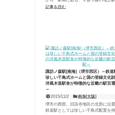
本線と高師浜線の接続駅であると同
記事を読む
JR羽衣線（阪和支線・...
諏訪ノ森駅[南海]（堺市西区）～鉄道
珍しい千鳥式ホームと国の登録文化
洋風木造駅舎が特徴的な近畿の駅百
～
2015/11/2
南海[大阪]
堺市の西部、旧浜寺地区の北部に位
鉄道駅としては珍しい千鳥式配置を