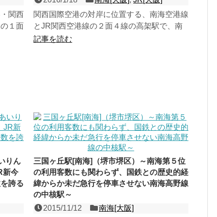
港・関西
関西国際空港の対岸に位置する、南海空港線
線の１面
とJR関西空港線の２面４線の高架駅で、南
港駅と
海管理の共同使用駅。駅名となったりんくう
記事を読む
タウンは、関空開港直...
いりん
三国ヶ丘駅[南海]（堺市堺区）～南海第５位
R新今
の利用客数にも関わらず、国鉄との歴史的経
数を誇る
緯からか未だ急行を停車させない南海高野線
の中核駅～
2015/11/12
南海[大阪]