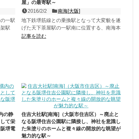
屋」の最寄駅～
2016/2/2
南海[大阪]
駅の一駅
地下鉄堺筋線との乗換駅となって大変貌を遂
高架駅
げた天下茶屋駅の一駅南に位置する、南海本
神社の最
線・高野線・汐見橋線の接続駅。かつて分離
記事を読む
して存在していた岸ノ...
内の静
住吉大社駅[南海]（大阪市住吉区）～廃止と
として栄
なる阪堺住吉公園駅に隣接し、神社を意識し
な阪堺電
た朱塗りのホームと複々線の開放的な眺望が
魅力的な駅～