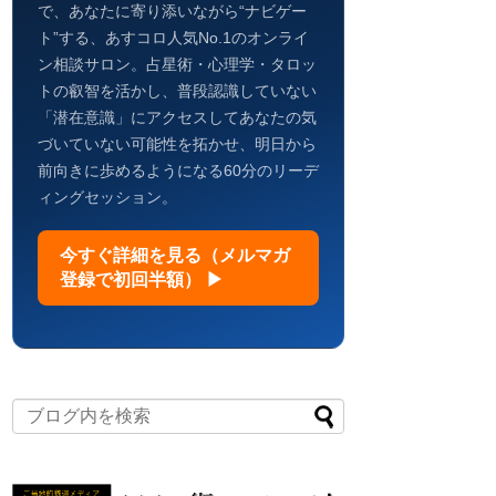
で、あなたに寄り添いながら“ナビゲー
ト”する、あすコロ人気No.1のオンライ
ン相談サロン。占星術・心理学・タロッ
トの叡智を活かし、普段認識していない
「潜在意識」にアクセスしてあなたの気
づいていない可能性を拓かせ、明日から
前向きに歩めるようになる60分のリーデ
ィングセッション。
今すぐ詳細を見る（メルマガ
登録で初回半額） ▶