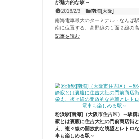
が魅力的な駅～
2016/2/3
南海[大阪]
南海電車最大のターミナル・なんば
南に位置する、高野線の１面２線の
で、「えべっさん」で有名な今宮戎
記事を読む
寄駅。南海本線・高野線...
粉浜駅[南海]（大阪市住吉区）～駅構
寂とは裏腹に住吉大社の門前商店街
え、複々線の開放的な眺望とレトロ
車も楽しめる駅～