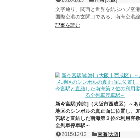
文字通り、関西と世界を結ぶハブ空
国際空港の玄関口である、南海空港
２線の地上駅で、隣接するJR関西空
記事を読む
共に第１回近畿の駅百...
新今宮駅[南海]（大阪市西成区）～あ
地区のシンボルの真正面に位置し、J
宮駅と直結した南海第２位の利用客
全列車停車駅～
2015/12/12
南海[大阪]