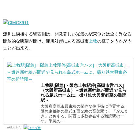
淀川に隣接する駅西側は、開発著しい光景の駅東側とは全く異なる
開放的な眺望が開け、淀川対岸にある高槻市
上牧
の様子をうかがう
ことが出来る。
上牧駅[阪急]・阪急上牧駅停[高槻市営バス]
（大阪府高槻市）～爆速新幹線が間近で見ら
れる島式ホームに、撮り鉄大興奮必至の難読
駅～
大阪府高槻市最東端の閑静な住宅街に位置する、
阪急京都線の島式１面２線の高架駅で、「かんま
き」と称する、関西に多数存在する難読駅の一
つ。準急の...
ekilog.info