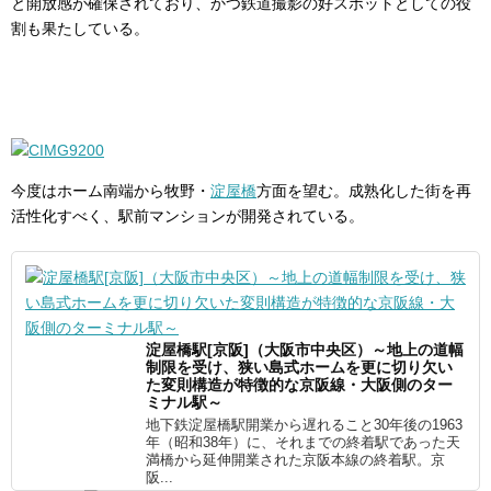
と開放感が確保されており、かつ鉄道撮影の好スポットとしての役
割も果たしている。
今度はホーム南端から牧野・
淀屋橋
方面を望む。成熟化した街を再
活性化すべく、駅前マンションが開発されている。
淀屋橋駅[京阪]（大阪市中央区）～地上の道幅
制限を受け、狭い島式ホームを更に切り欠い
た変則構造が特徴的な京阪線・大阪側のター
ミナル駅～
地下鉄淀屋橋駅開業から遅れること30年後の1963
年（昭和38年）に、それまでの終着駅であった天
満橋から延伸開業された京阪本線の終着駅。京
阪...