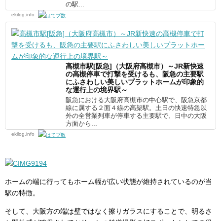
の駅...
ekilog.info
高槻市駅[阪急]（大阪府高槻市）～JR新快速
の高槻停車で打撃を受けるも、阪急の主要駅
にふさわしい美しいプラットホームが印象的
な運行上の境界駅～
阪急における大阪府高槻市の中心駅で、阪急京都
線に属する２面４線の高架駅。土日の快速特急以
外の全営業列車が停車する主要駅で、日中の大阪
方面から...
ekilog.info
ホームの端に行ってもホーム幅が広い状態が維持されているのが当
駅の特徴。
そして、大阪方の端は壁ではなく擦りガラスにすることで、明るさ