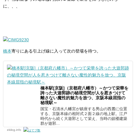
に、、、
橋本
寄りにある引上げ線に入って次の登場を待つ。
橋本駅[京阪]（京都府八幡市）～かつて栄華を
誇った大遊郭跡の秘境空間が人を惹きつけて
離さない魔性的魅力を放つ、京阪本線屈指の
秘境駅～
国宝・石清水八幡宮が鎮座する男山の西麓に位置
する、京阪本線の相対式２面２線の地上駅。江戸
時代から続く大遊郭として栄え、当時の妓楼建築
群が遊郭...
ekilog.info