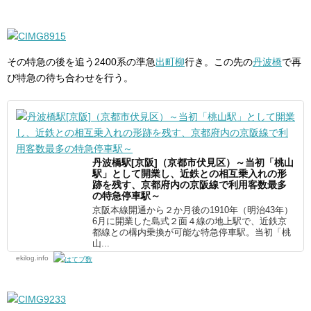
その特急の後を追う2400系の準急
出町柳
行き。この先の
丹波橋
で再
び特急の待ち合わせを行う。
丹波橋駅[京阪]（京都市伏見区）～当初「桃山
駅」として開業し、近鉄との相互乗入れの形
跡を残す、京都府内の京阪線で利用客数最多
の特急停車駅～
京阪本線開通から２か月後の1910年（明治43年）
6月に開業した島式２面４線の地上駅で、近鉄京
都線との構内乗換が可能な特急停車駅。当初「桃
山...
ekilog.info