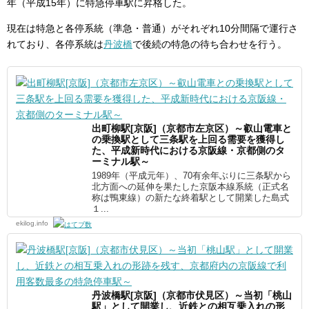
年（平成15年）に特急停車駅に昇格した。
現在は特急と各停系統（準急・普通）がそれぞれ10分間隔で運行さ
れており、各停系統は
丹波橋
で後続の特急の待ち合わせを行う。
出町柳駅[京阪]（京都市左京区）～叡山電車と
の乗換駅として三条駅を上回る需要を獲得し
た、平成新時代における京阪線・京都側のタ
ーミナル駅～
1989年（平成元年）、70有余年ぶりに三条駅から
北方面への延伸を果たした京阪本線系統（正式名
称は鴨東線）の新たな終着駅として開業した島式
１...
ekilog.info
丹波橋駅[京阪]（京都市伏見区）～当初「桃山
駅」として開業し、近鉄との相互乗入れの形