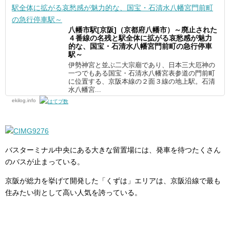
八幡市駅[京阪]（京都府八幡市）～廃止された
４番線の名残と駅全体に拡がる哀愁感が魅力
的な、国宝・石清水八幡宮門前町の急行停車
駅～
伊勢神宮と並ぶ二大宗廟であり、日本三大厄神の
一つでもある国宝・石清水八幡宮表参道の門前町
に位置する、京阪本線の２面３線の地上駅。石清
水八幡宮...
ekilog.info
バスターミナル中央にある大きな留置場には、発車を待つたくさん
のバスが止まっている。
京阪が総力を挙げて開発した「くずは」エリアは、京阪沿線で最も
住みたい街として高い人気を誇っている。