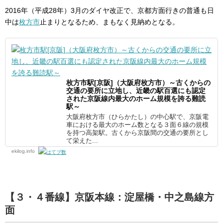
2016年（平成28年）3月のダイヤ改正で、京都方面行きの普通も日
中は
枚方市
止まりとなるため、まもなく見納めとなる。
枚方市駅[京阪]（大阪府枚方市）～古くからの
交通の要所に立地し、近畿の駅百選にも認定
された京阪線内最大のホーム規模を誇る難読
駅～
大阪府枚方市（ひらかたし）の中心駅で、京阪電
車における最大のホーム数となる３面６線の規模
を持つ高架駅。古くから京阪間の交通の要所とし
て栄えた...
ekilog.info
【３・４番線】京阪本線：淀屋橋・中之島線方
面