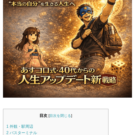
目次
[
目次を閉じる
]
1
外観・駅周辺
2
バスターミナル