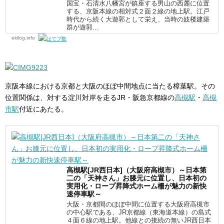
国宝・石清水八幡宮が鎮座する男山の西麓に位置
する、京阪本線の相対式２面２線の地上駅。江戸
時代から続く大遊郭として栄え、当時の妓楼建築
群が遊郭...
ekilog.info
京阪本線における京都と大阪のほぼ中間地点に当たる樟葉駅。その
位置関係は、対する淀川対岸を走るJR・阪急京都線の
高槻駅
・
高槻
市駅
付近にあたる。
高槻駅[JR西日本]（大阪府高槻市）～日本第
二の「天神さん」お膝元に位置し、日本初の
実用化・ロープ昇降式ホーム柵が魅力の新快
速停車駅～
大阪・京都間のほぼ中間に位置する大阪府高槻市
の中心駅である、JR京都線（東海道本線）の島式
４面６線の地上駅。他線との接続の無いJR西日本