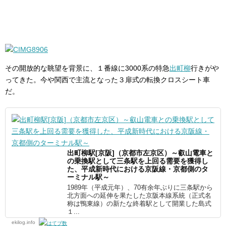
その開放的な眺望を背景に、１番線に3000系の特急
出町柳
行きがや
ってきた。今や関西で主流となった３扉式の転換クロスシート車
だ。
出町柳駅[京阪]（京都市左京区）～叡山電車と
の乗換駅として三条駅を上回る需要を獲得し
た、平成新時代における京阪線・京都側のタ
ーミナル駅～
1989年（平成元年）、70有余年ぶりに三条駅から
北方面への延伸を果たした京阪本線系統（正式名
称は鴨東線）の新たな終着駅として開業した島式
１...
ekilog.info