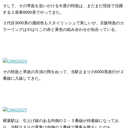
そして、その準急を追いかける今度の特急は、まだまだ現役で活躍
する２扉車8000系でやってきた。
２代目3000系の濃紺色もスタイリッシュで美しいが、京阪特急のカ
ラーリングはやはりこの赤と黄色の組み合わせが似合っている。
その特急と準急の共演の間をぬって、当駅止まりの6000系急行が２
番線に入線してきた。
樟葉駅は、引上げ線のある内側の２・３番線が待避線になってお
り、当駅止まりの電車は内側の２番線で乗客を降ろしたのち