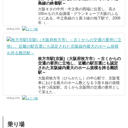
島線の終着駅～
大阪キタの中州・中之島の西端に位置し、高さ
100ｍもの大会議場・グランキューブ大阪のふも
とにある、中之島線の１面３線の地下駅で、2008
年（...
ekilog.info
枚方市駅[京阪]（大阪府枚方市）～古くからの
交通の要所に立地し、近畿の駅百選にも認定
された京阪線内最大のホーム規模を誇る難読
駅～
大阪府枚方市（ひらかたし）の中心駅で、京阪電
車における最大のホーム数となる３面６線の規模
を持つ高架駅。古くから京阪間の交通の要所とし
て栄えた...
ekilog.info
乗り場