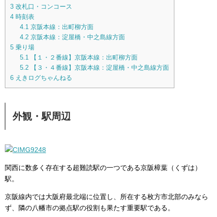
3
改札口・コンコース
4
時刻表
4.1
京阪本線：出町柳方面
4.2
京阪本線：淀屋橋・中之島線方面
5
乗り場
5.1
【１・２番線】京阪本線：出町柳方面
5.2
【３・４番線】京阪本線：淀屋橋・中之島線方面
6
えきログちゃんねる
外観・駅周辺
関西に数多く存在する超難読駅の一つである京阪樟葉（くずは）
駅。
京阪線内では大阪府最北端に位置し、所在する枚方市北部のみなら
ず、隣の八幡市の拠点駅の役割も果たす重要駅である。