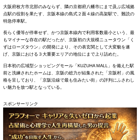
大阪府枚方市北部のみならず、隣の京都府八幡市にまで及ぶ広域拠
点駅の役割を果たす、京阪本線の島式２面４線の高架駅で、難読の
特急停車駅。
長らく優等が停車せず、かつ京阪本線内で利用客数最小という、最
もマイナーな存在の駅だったが、京阪初の大規模ニュータウン「く
ずはローズタウン」の開発により、その表玄関として大変貌を遂
げ、京阪における３大重要エリアの地位にまで上り詰めた。
日本初の広域型ショッピングモール「KUZUHA MALL」を備えた駅
前と洗練されたホームは、京阪の総力が結集された「京阪村」の風
格を呈しており、「京阪沿線で最も住みたい街」の評判にふさわし
い魅力を放つ駅となっている。
スポンサーリンク