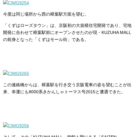
今度は同じ場所から西の樟葉駅方面を望む。
「くずはローズタウン」は、京阪初の大規模住宅開発であり、宅地
開発に合わせて樟葉駅前にオープンさせたのが現・KUZUHA MALL
の前身となった「くずはモール街」である。
この連絡橋からは、樟葉駅を行き交う京阪電車の姿を望むことが出
来、幸運にも8000系きかんしゃトーマス号2015と遭遇できた。
そして、その「KUZUHA MALL」南館１階にある「SAIZEN-