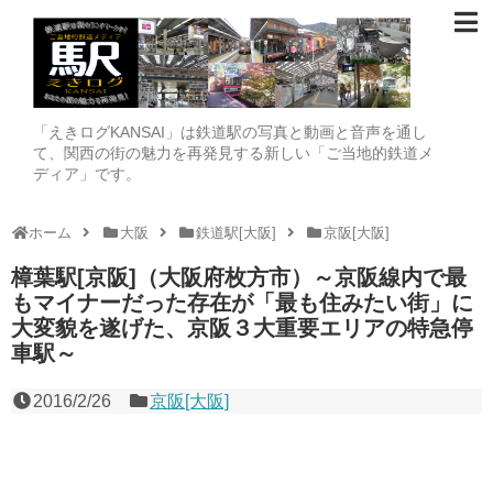
「えきログKANSAI」は鉄道駅の写真と動画と音声を通し
て、関西の街の魅力を再発見する新しい「ご当地的鉄道メ
ディア」です。
ホーム
大阪
鉄道駅[大阪]
京阪[大阪]
樟葉駅[京阪]（大阪府枚方市）～京阪線内で最
もマイナーだった存在が「最も住みたい街」に
大変貌を遂げた、京阪３大重要エリアの特急停
車駅～
2016/2/26
京阪[大阪]