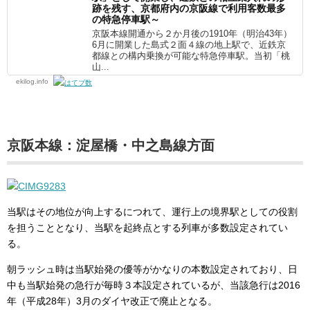
跡を残す、京都府内の京阪線で利用客数最多
の特急停車駅～
京阪本線開通から２か月後の1910年（明治43年）
6月に開業した島式２面４線の地上駅で、近鉄京
都線との構内乗換が可能な特急停車駅。当初「桃
山...
ekilog.info
京阪本線：淀屋橋・中之島線方面
当駅はその地位が向上するにつれて、運行上の境界駅としての役割
を担うこととなり、当駅を起終点とする列車が多数設定されてい
る。
朝ラッシュ時は当駅始発の優等がかなりの本数設定されており、日
中も当駅始発の急行が毎時３本設定されているが、当該急行は2016
年（平成28年）3月のダイヤ改正で廃止となる。