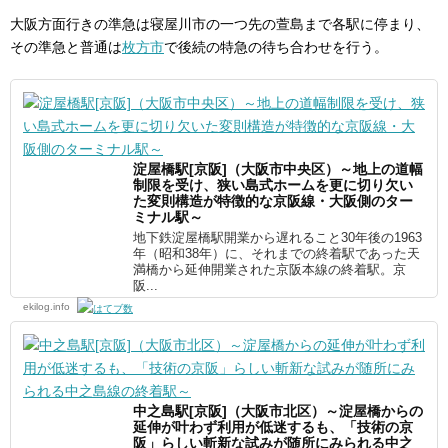
大阪方面行きの準急は寝屋川市の一つ先の萱島まで各駅に停まり、
その準急と普通は
枚方市
で後続の特急の待ち合わせを行う。
淀屋橋駅[京阪]（大阪市中央区）～地上の道幅
制限を受け、狭い島式ホームを更に切り欠い
た変則構造が特徴的な京阪線・大阪側のター
ミナル駅～
地下鉄淀屋橋駅開業から遅れること30年後の1963
年（昭和38年）に、それまでの終着駅であった天
満橋から延伸開業された京阪本線の終着駅。京
阪...
ekilog.info
中之島駅[京阪]（大阪市北区）～淀屋橋からの
延伸が叶わず利用が低迷するも、「技術の京
阪」らしい斬新な試みが随所にみられる中之