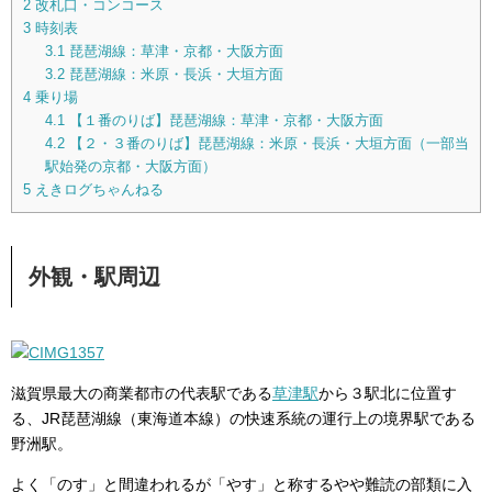
2
改札口・コンコース
3
時刻表
3.1
琵琶湖線：草津・京都・大阪方面
3.2
琵琶湖線：米原・長浜・大垣方面
4
乗り場
4.1
【１番のりば】琵琶湖線：草津・京都・大阪方面
4.2
【２・３番のりば】琵琶湖線：米原・長浜・大垣方面（一部当
駅始発の京都・大阪方面）
5
えきログちゃんねる
外観・駅周辺
滋賀県最大の商業都市の代表駅である
草津駅
から３駅北に位置す
る、JR琵琶湖線（東海道本線）の快速系統の運行上の境界駅である
野洲駅。
よく「のす」と間違われるが「やす」と称するやや難読の部類に入