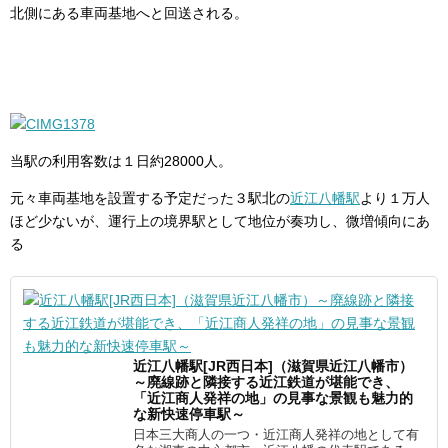
北側にある車両基地へと回送される。
当駅の利用客数は１日約28000人。
元々車両基地を設置する予定だった３駅北の
近江八幡駅
より１万人
ほど少ないが、運行上の境界駅として地位が奏功し、微増傾向にあ
る
近江八幡駅[JR西日本]（滋賀県近江八幡市）
～廃線跡と隣接する近江鉄道が堪能でき、
「近江商人発祥の地」の見事な景観も魅力的
な新快速停車駅～
日本三大商人の一つ・近江商人発祥の地として有