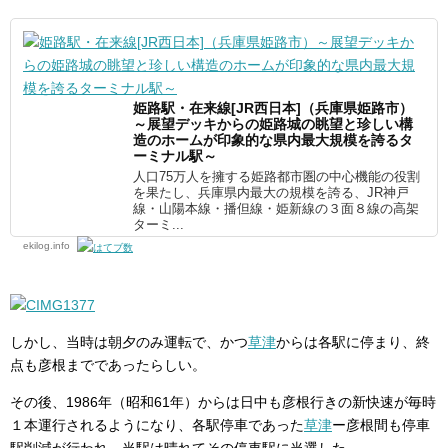
姫路駅・在来線[JR西日本]（兵庫県姫路市）
～展望デッキからの姫路城の眺望と珍しい構
造のホームが印象的な県内最大規模を誇るタ
ーミナル駅～
人口75万人を擁する姫路都市圏の中心機能の役割
を果たし、兵庫県内最大の規模を誇る、JR神戸
線・山陽本線・播但線・姫新線の３面８線の高架
ターミ...
ekilog.info
しかし、当時は朝夕のみ運転で、かつ
草津
からは各駅に停まり、終
点も彦根までであったらしい。
その後、1986年（昭和61年）からは日中も彦根行きの新快速が毎時
１本運行されるようになり、各駅停車であった
草津
ー彦根間も停車
駅削減が行われ、当駅は晴れてその停車駅に当選した。