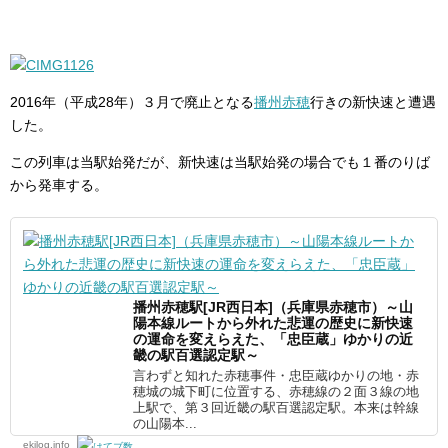
2016年（平成28年）３月で廃止となる
播州赤穂
行きの新快速と遭遇
した。
この列車は当駅始発だが、新快速は当駅始発の場合でも１番のりば
から発車する。
播州赤穂駅[JR西日本]（兵庫県赤穂市）～山
陽本線ルートから外れた悲運の歴史に新快速
の運命を変えらえた、「忠臣蔵」ゆかりの近
畿の駅百選認定駅～
言わずと知れた赤穂事件・忠臣蔵ゆかりの地・赤
穂城の城下町に位置する、赤穂線の２面３線の地
上駅で、第３回近畿の駅百選認定駅。本来は幹線
の山陽本...
ekilog.info