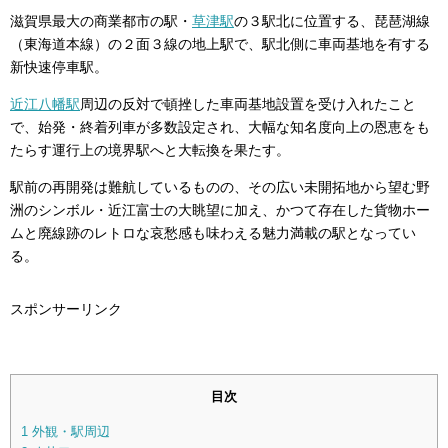
滋賀県最大の商業都市の駅・
草津駅
の３駅北に位置する、琵琶湖線
（東海道本線）の２面３線の地上駅で、駅北側に車両基地を有する
新快速停車駅。
近江八幡駅
周辺の反対で頓挫した車両基地設置を受け入れたこと
で、始発・終着列車が多数設定され、大幅な知名度向上の恩恵をも
たらす運行上の境界駅へと大転換を果たす。
駅前の再開発は難航しているものの、その広い未開拓地から望む野
洲のシンボル・近江富士の大眺望に加え、かつて存在した貨物ホー
ムと廃線跡のレトロな哀愁感も味わえる魅力満載の駅となってい
る。
スポンサーリンク
目次
1
外観・駅周辺