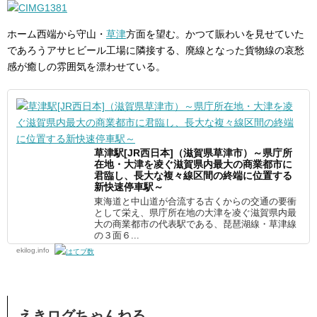
ホーム西端から守山・
草津
方面を望む。かつて賑わいを見せていた
であろうアサヒビール工場に隣接する、廃線となった貨物線の哀愁
感が癒しの雰囲気を漂わせている。
草津駅[JR西日本]（滋賀県草津市）～県庁所
在地・大津を凌ぐ滋賀県内最大の商業都市に
君臨し、長大な複々線区間の終端に位置する
新快速停車駅～
東海道と中山道が合流する古くからの交通の要衝
として栄え、県庁所在地の大津を凌ぐ滋賀県内最
大の商業都市の代表駅である、琵琶湖線・草津線
の３面６...
ekilog.info
えきログちゃんねる