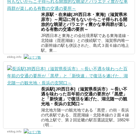
米原駅・在来線[JR西日本・東海]（滋賀県米
原市）～周辺に何もないからこそ得られる開
放的な眺望とバラエティ豊かな車両群が楽し
める有数の交通の要所～
JR西日本と東海との会社境界駅である東海道線・
北陸線（琵琶湖線）との接続駅で、滋賀県内唯一
の新幹線の駅も併設された、島式３面６線の地上
駅。東...
ekilog.info
長浜駅[JR西日本]（滋賀県長浜市）～長い不
遇を味わった百年前の交通の要所が「黒壁」
と「新快速」で復活を遂げた、湖北随一の観
光地・長浜の玄関口～
湖北地方随一の観光地である「黒壁」の街・長浜
の代表駅である、琵琶湖線・北陸本線の２面４線
の地上駅で、第２回近畿の駅百選認定駅。1882年
（明...
ekilog.info