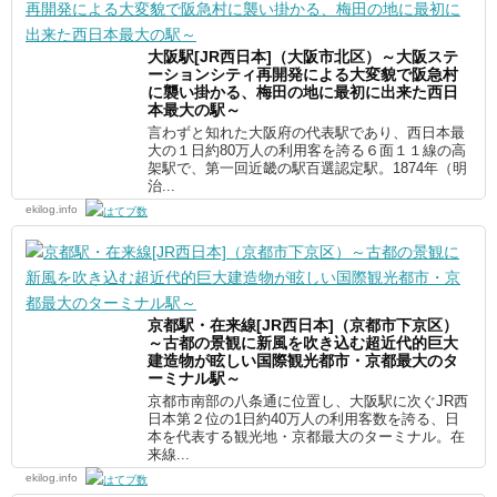
大阪駅[JR西日本]（大阪市北区）～大阪ステ
ーションシティ再開発による大変貌で阪急村
に襲い掛かる、梅田の地に最初に出来た西日
本最大の駅～
言わずと知れた大阪府の代表駅であり、西日本最
大の１日約80万人の利用客を誇る６面１１線の高
架駅で、第一回近畿の駅百選認定駅。1874年（明
治...
ekilog.info
京都駅・在来線[JR西日本]（京都市下京区）
～古都の景観に新風を吹き込む超近代的巨大
建造物が眩しい国際観光都市・京都最大のタ
ーミナル駅～
京都市南部の八条通に位置し、大阪駅に次ぐJR西
日本第２位の1日約40万人の利用客数を誇る、日
本を代表する観光地・京都最大のターミナル。在
来線...
ekilog.info