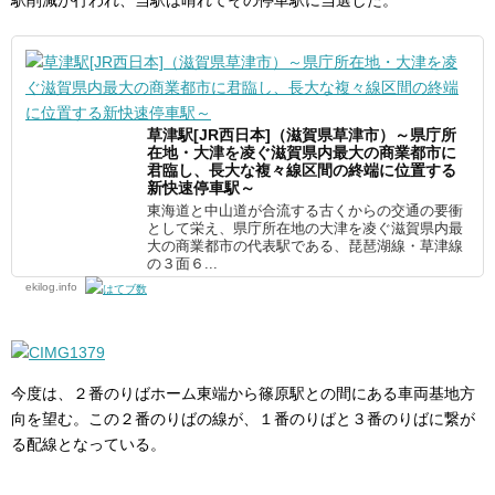
草津駅[JR西日本]（滋賀県草津市）～県庁所
在地・大津を凌ぐ滋賀県内最大の商業都市に
君臨し、長大な複々線区間の終端に位置する
新快速停車駅～
東海道と中山道が合流する古くからの交通の要衝
として栄え、県庁所在地の大津を凌ぐ滋賀県内最
大の商業都市の代表駅である、琵琶湖線・草津線
の３面６...
ekilog.info
今度は、２番のりばホーム東端から篠原駅との間にある車両基地方
向を望む。この２番のりばの線が、１番のりばと３番のりばに繋が
る配線となっている。