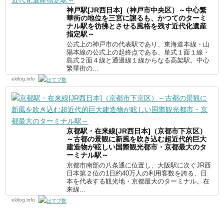
神戸駅[JR西日本]（神戸市中央区）～中心繁
華街の地位を三宮に譲るも、かつてのターミ
ナル駅を彷彿とさせる風格を残す近代化遺産
指定駅～
公式上の神戸市の代表駅であり、東海道本線・山
陽本線の公式上の起終点である、単式１面１線・
島式２面４線と通過線１線からなる高架駅。中心
繁華街の...
ekilog.info
京都駅・在来線[JR西日本]（京都市下京区）
～古都の景観に新風を吹き込む超近代的巨大
建造物が眩しい国際観光都市・京都最大のタ
ーミナル駅～
京都市南部の八条通に位置し、大阪駅に次ぐJR西
日本第２位の1日約40万人の利用客数を誇る、日
本を代表する観光地・京都最大のターミナル。在
来線...
ekilog.info