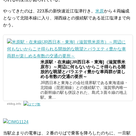
やってきたのは、223系の新快速近江塩津行き。
米原
から４両編成
となって北陸本線に入り、湖西線との接続駅である近江塩津まで向
かう。
米原駅・在来線[JR西日本・東海]（滋賀県米
原市）～周辺に何もないからこそ得られる開
放的な眺望とバラエティ豊かな車両群が楽し
める有数の交通の要所～
JR西日本と東海との会社境界駅である東海道線・
北陸線（琵琶湖線）との接続駅で、滋賀県内唯一
の新幹線の駅も併設された、島式３面６線の地上
駅。東...
ekilog.info
当駅止まりの電車は、２番のりばで乗客を降ろしたのちに、一旦駅