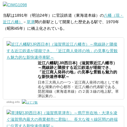
当駅は1891年（明治24年）に官設鉄道（東海道本線）の
八幡（現・
近江八幡）
－
草津
間の新駅として開業した歴史ある駅で、1970年
（昭和45年）に橋上化されている。
近江八幡駅[JR西日本]（滋賀県近江八幡市）
～廃線跡と隣接する近江鉄道が堪能でき、
「近江商人発祥の地」の見事な景観も魅力的
な新快速停車駅～
日本三大商人の一つ・近江商人発祥の地として有
名な湖東の中心都市・近江八幡の代表駅である、
琵琶湖線（東海道本線）の２面３線の地上駅。草
津以東の...
ekilog.info