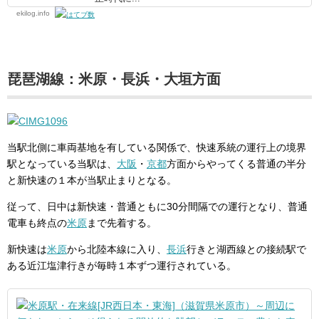
ekilog.info
琵琶湖線：米原・長浜・大垣方面
当駅北側に車両基地を有している関係で、快速系統の運行上の境界
駅となっている当駅は、
大阪
・
京都
方面からやってくる普通の半分
と新快速の１本が当駅止まりとなる。
従って、日中は新快速・普通ともに30分間隔での運行となり、普通
電車も終点の
米原
まで先着する。
新快速は
米原
から北陸本線に入り、
長浜
行きと湖西線との接続駅で
ある近江塩津行きが毎時１本ずつ運行されている。