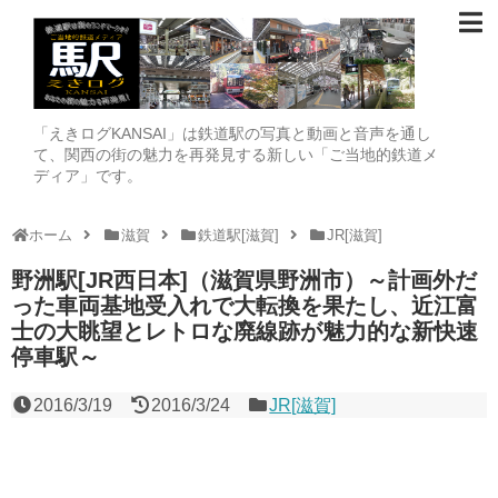
「えきログKANSAI」は鉄道駅の写真と動画と音声を通し
て、関西の街の魅力を再発見する新しい「ご当地的鉄道メ
ディア」です。
ホーム
滋賀
鉄道駅[滋賀]
JR[滋賀]
野洲駅[JR西日本]（滋賀県野洲市）～計画外だ
った車両基地受入れで大転換を果たし、近江富
士の大眺望とレトロな廃線跡が魅力的な新快速
停車駅～
2016/3/19
2016/3/24
JR[滋賀]