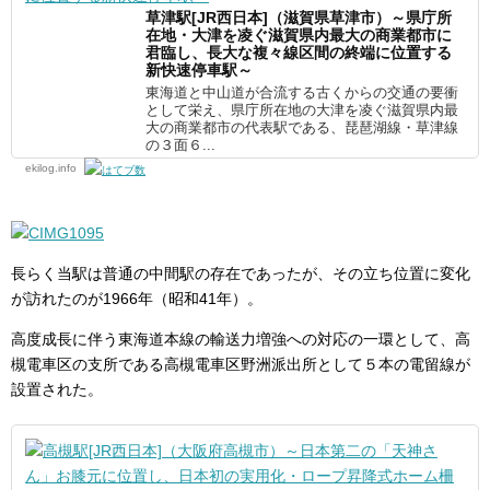
草津駅[JR西日本]（滋賀県草津市）～県庁所
在地・大津を凌ぐ滋賀県内最大の商業都市に
君臨し、長大な複々線区間の終端に位置する
新快速停車駅～
東海道と中山道が合流する古くからの交通の要衝
として栄え、県庁所在地の大津を凌ぐ滋賀県内最
大の商業都市の代表駅である、琵琶湖線・草津線
の３面６...
ekilog.info
長らく当駅は普通の中間駅の存在であったが、その立ち位置に変化
が訪れたのが1966年（昭和41年）。
高度成長に伴う東海道本線の輸送力増強への対応の一環として、高
槻電車区の支所である高槻電車区野洲派出所として５本の電留線が
設置された。