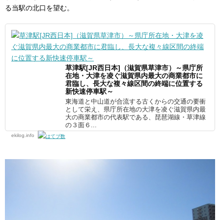
る当駅の北口を望む。
草津駅[JR西日本]（滋賀県草津市）～県庁所
在地・大津を凌ぐ滋賀県内最大の商業都市に
君臨し、長大な複々線区間の終端に位置する
新快速停車駅～
東海道と中山道が合流する古くからの交通の要衝
として栄え、県庁所在地の大津を凌ぐ滋賀県内最
大の商業都市の代表駅である、琵琶湖線・草津線
の３面６...
ekilog.info