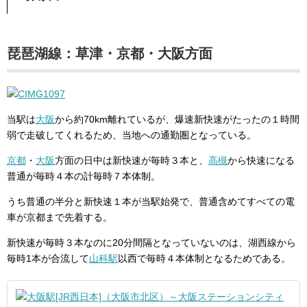
琵琶湖線：草津・京都・大阪方面
当駅は
大阪
から約70km離れているが、爆速新快速がたったの１時間
弱で走破してくれるため、当地への通勤圏となっている。
京都
・
大阪
方面の日中は新快速が毎時３本と、
高槻
から快速になる
普通が毎時４本の計毎時７本体制。
うち普通の半分と新快速１本が当駅始発で、普通含めてすべての電
車が京都まで先着する。
新快速が毎時３本なのに20分間隔となっていないのは、湖西線から
毎時1本が合流して
山科駅
以西で毎時４本体制となるためである。