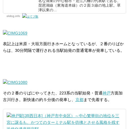
名な湖東の中心都市・近江八幡の代表駅である、
琵琶湖線（東海道本線）の２面３線の地上駅。草
津以東の...
ekilog.info
表記上は米原・大垣方面行きホームとなっているが、２番のりばか
らは、30分間隔で運行される当駅始発の普通電車が発車している。
その２番のりばにやってきた、223系の当駅始発・普通
神戸
方面加
古川行き。新快速の約５分後の発車し、
京都
まで先着する。