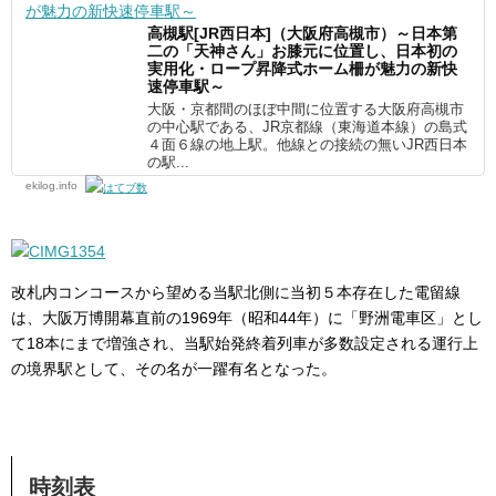
高槻駅[JR西日本]（大阪府高槻市）～日本第
二の「天神さん」お膝元に位置し、日本初の
実用化・ロープ昇降式ホーム柵が魅力の新快
速停車駅～
大阪・京都間のほぼ中間に位置する大阪府高槻市
の中心駅である、JR京都線（東海道本線）の島式
４面６線の地上駅。他線との接続の無いJR西日本
の駅...
ekilog.info
改札内コンコースから望める当駅北側に当初５本存在した電留線
は、大阪万博開幕直前の1969年（昭和44年）に「野洲電車区」とし
て18本にまで増強され、当駅始発終着列車が多数設定される運行上
の境界駅として、その名が一躍有名となった。
時刻表