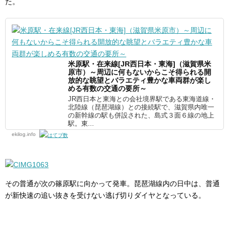
た。
米原駅・在来線[JR西日本・東海]（滋賀県米
原市）～周辺に何もないからこそ得られる開
放的な眺望とバラエティ豊かな車両群が楽し
める有数の交通の要所～
JR西日本と東海との会社境界駅である東海道線・
北陸線（琵琶湖線）との接続駅で、滋賀県内唯一
の新幹線の駅も併設された、島式３面６線の地上
駅。東...
ekilog.info
その普通が次の篠原駅に向かって発車。琵琶湖線内の日中は、普通
が新快速の追い抜きを受けない逃げ切りダイヤとなっている。