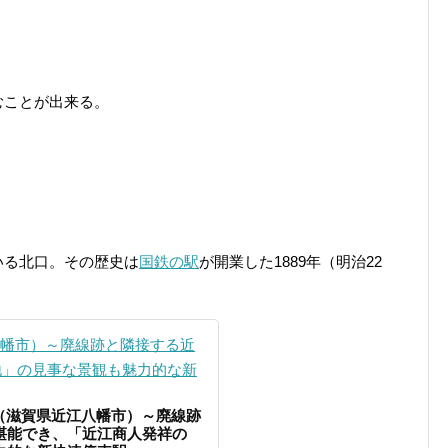
むことが出来る。
いる北口。その歴史は
国鉄の駅
が開業した1889年（明治22
]（滋賀県近江八幡市）～廃線跡
堪能でき、「近江商人発祥の