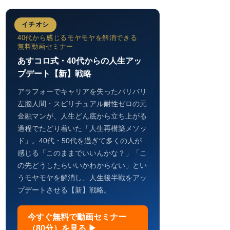
イチオシ
40代から感じるモヤモヤを解消できる
無料動画セミナー
あすコロ式・40代からの人生アッ
プデート【新】戦略
アラフォーでキャリアを失ったバリバリ
左脳人間・スピリチュアル耐性ゼロの元
金融マンが、人生どん底から立ち上がる
過程でたどり着いた「人生再構築メソッ
ド」。40代・50代を過ぎて多くの人が
感じる「このままでいいんかな？」「こ
の先どうしたらいいかわからない」とい
うモヤモヤを解消し、人生後半戦をアッ
プデートさせる【新】戦略。
今すぐ無料で動画セミナー
（80分）を見る ▶