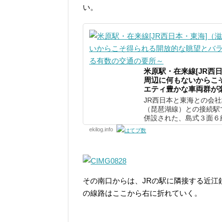
い。
米原駅・在来線[JR西
周辺に何もないからこ
エティ豊かな車両群が
JR西日本と東海との会
（琵琶湖線）との接続駅
併設された、島式３面６線
ekilog.info
その南口からは、JRの駅に隣接する近江
の線路はここから右に折れていく。