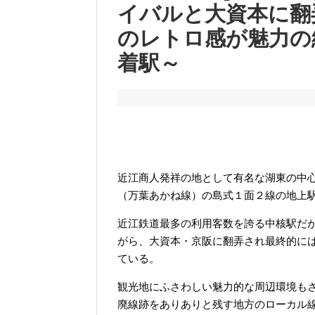
イバルと大資本に翻
のレトロ感が魅力の
着駅～
近江商人発祥の地として有名な湖東の中
（万葉あかね線）の島式１面２線の地上
近江鉄道最多の利用客数を誇る中核駅だ
がら、大資本・京阪に翻弄され最終的に
ている。
観光地にふさわしい魅力的な周辺環境も
廃線跡をありありと残す地方のローカル