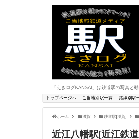
「えきログKANSAI」は鉄道駅の写真
トップページへ
ご当地別駅一覧
路線別駅
ホーム
滋賀
鉄道駅[滋賀]
近江八幡駅[近江鉄