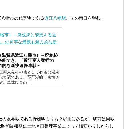
江八幡市の代表駅である
近江八幡駅
。その南口を望む。
]（滋賀県近江八幡市）～廃線跡
堪能でき、「近江商人発祥の
力的な新快速停車駅～
江商人発祥の地として有名な湖東
代表駅である、琵琶湖線（東海道
。草津以東の...
上の境界駅である野洲駅よりも２駅北にあるが、駅前は同駅
は昭和終盤期に土地区画整理事業によって様変わりしたらし