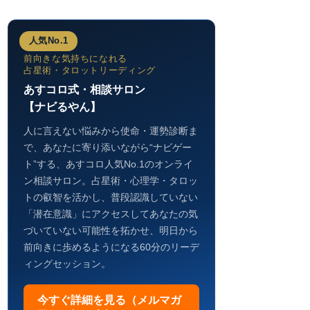
人気No.1
前向きな気持ちになれる
占星術・タロットリーディング
あすコロ式・相談サロン
【ナビるやん】
人に言えない悩みから使命・運勢診断ま
で、あなたに寄り添いながら“ナビゲー
ト”する、あすコロ人気No.1のオンライ
ン相談サロン。占星術・心理学・タロッ
トの叡智を活かし、普段認識していない
「潜在意識」にアクセスしてあなたの気
づいていない可能性を拓かせ、明日から
前向きに歩めるようになる60分のリーデ
ィングセッション。
今すぐ詳細を見る（メルマガ