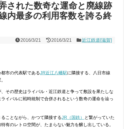
弄された数奇な運命と廃線跡
線内最多の利用客数を誇る終
2016/3/21
2016/3/21
近江鉄道[滋賀]
心都市の代表駅である
JR近江八幡駅
に隣接する、八日市線
駅。
が、その歴史はライバル・近江鉄道と争って敷設を果たしな
はライバルに戦時統制で合併されるという数奇の運命を辿っ
さることながら、かつて隣接する
JR（国鉄）
と繋がっていた
線特有のレトロ空間が、たまらない魅力を醸し出している。