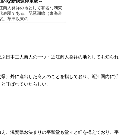
力的な新快速停車駅～
江商人発祥の地として有名な湖東
代表駅である、琵琶湖線（東海道
。草津以東の...
並ぶ日本三大商人の一つ・近江商人発祥の地としても知られ
賀県）外に進出した商人のことを指しており、近江国内に活
」と呼ばれていたらしい。
加え、滋賀県お決まりの平和堂も堂々と軒を構えており、平