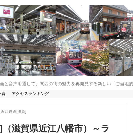
と動画と音声を通して、関西の街の魅力を再発見する新しい「ご当地
一覧
アクセスランキング
近江鉄道[滋賀]
道]（滋賀県近江八幡市）～ラ