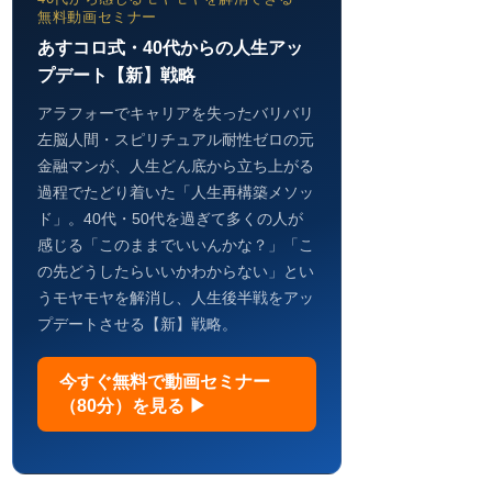
無料動画セミナー
あすコロ式・40代からの人生アッ
プデート【新】戦略
アラフォーでキャリアを失ったバリバリ
左脳人間・スピリチュアル耐性ゼロの元
金融マンが、人生どん底から立ち上がる
過程でたどり着いた「人生再構築メソッ
ド」。40代・50代を過ぎて多くの人が
感じる「このままでいいんかな？」「こ
の先どうしたらいいかわからない」とい
うモヤモヤを解消し、人生後半戦をアッ
プデートさせる【新】戦略。
今すぐ無料で動画セミナー
（80分）を見る ▶