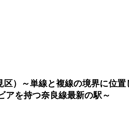
市伏見区）～単線と複線の境界に位
ビアを持つ奈良線最新の駅～