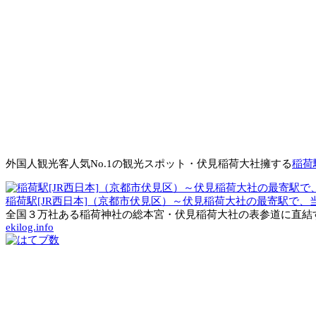
外国人観光客人気No.1の観光スポット・伏見稲荷大社擁する
稲荷
稲荷駅[JR西日本]（京都市伏見区）～伏見稲荷大社の最寄駅で
全国３万社ある稲荷神社の総本宮・伏見稲荷大社の表参道に直結す
ekilog.info