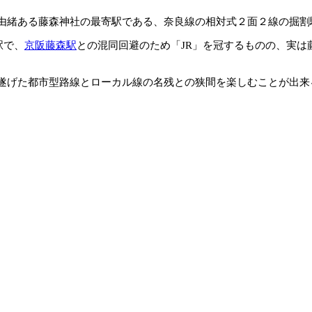
由緒ある藤森神社の最寄駅である、奈良線の相対式２面２線の掘割
駅で、
京阪藤森駅
との混同回避のため「JR」を冠するものの、実は
遂げた都市型路線とローカル線の名残との狭間を楽しむことが出来