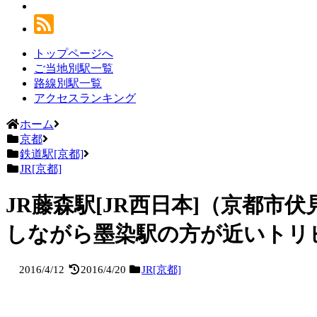
トップページへ
ご当地別駅一覧
路線別駅一覧
アクセスランキング
ホーム
京都
鉄道駅[京都]
JR[京都]
JR藤森駅[JR西日本]（京都
しながら墨染駅の方が近いトリ
2016/4/12
2016/4/20
JR[京都]