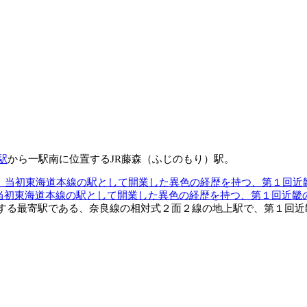
駅
から一駅南に位置するJR藤森（ふじのもり）駅。
、当初東海道本線の駅として開業した異色の経歴を持つ、第１回近畿
る最寄駅である、奈良線の相対式２面２線の地上駅で、第１回近畿の