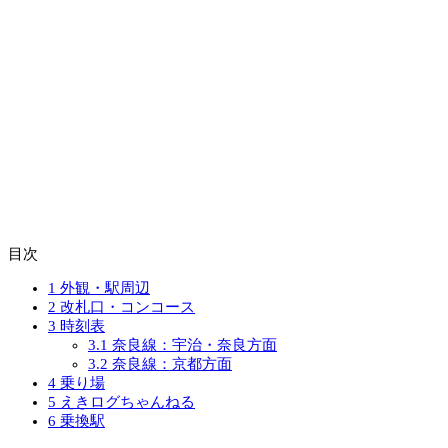
目次
1
外観・駅周辺
2
改札口・コンコース
3
時刻表
3.1
奈良線：宇治・奈良方面
3.2
奈良線：京都方面
4
乗り場
5
えきログちゃんねる
6
乗換駅