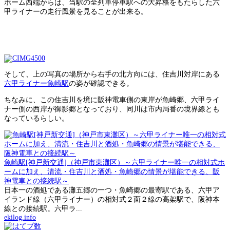
ホーム西端からは、当駅の全列車停車駅への大昇格をもたらした六
甲ライナーの走行風景を見ることが出来る。
そして、上の写真の場所から右手の北方向には、住吉川対岸にある
六甲ライナー魚崎駅
の姿が確認できる。
ちなみに、この住吉川を境に阪神電車側の東岸が魚崎郷、六甲ライ
ナー側の西岸が御影郷となっており、同川は市内局番の境界線とも
なっているらしい。
魚崎駅[神戸新交通]（神戸市東灘区）～六甲ライナー唯一の相対式ホ
ームに加え、清流・住吉川と酒処・魚崎郷の情景が堪能できる、阪
神電車との接続駅～
日本一の酒処である灘五郷の一つ・魚崎郷の最寄駅である、六甲ア
イランド線（六甲ライナー）の相対式２面２線の高架駅で、阪神本
線との接続駅。六甲ラ...
ekilog.info