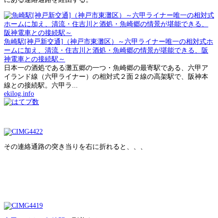
魚崎駅[神戸新交通]（神戸市東灘区）～六甲ライナー唯一の相対式ホ
ームに加え、清流・住吉川と酒処・魚崎郷の情景が堪能できる、阪
神電車との接続駅～
日本一の酒処である灘五郷の一つ・魚崎郷の最寄駅である、六甲ア
イランド線（六甲ライナー）の相対式２面２線の高架駅で、阪神本
線との接続駅。六甲ラ...
ekilog.info
その連絡通路の突き当りを右に折れると、、、