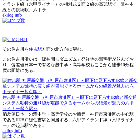
イランド線（六甲ライナー）の相対式２面２線の高架駅で、阪神本
線との接続駅。六甲ラ...
ekilog.info
その住吉川を
住吉駅
方面の北方向に望む。
この住吉川沿いは「阪神間モダニズム」発祥地の邸宅街が並んでお
り、偏差値日本一で有名な灘中学・高等学校もここから徒歩10分程
度の距離にある。
住吉駅[神戸新交通]（神戸市東灘区）～眼下に見下ろすJR線と新交通
システム独特の渡り線が堪能できるホームからの絶景が魅力の六甲
ライナー起点駅～
偏差値日本一の灘中学・高等学校のお膝元・神戸市東灘区の中心駅
であるJR神戸線住吉駅と同居する、六甲アイランド線（六甲ライナ
ー）の起点駅である...
ekilog.info