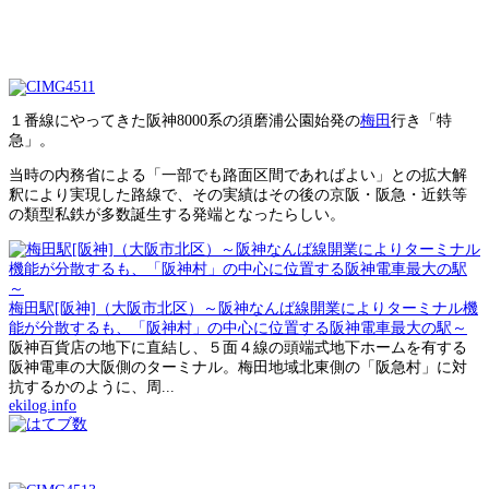
１番線にやってきた阪神8000系の須磨浦公園始発の
梅田
行き「特
急」。
当時の内務省による「一部でも路面区間であればよい」との拡大解
釈により実現した路線で、その実績はその後の京阪・阪急・近鉄等
の類型私鉄が多数誕生する発端となったらしい。
梅田駅[阪神]（大阪市北区）～阪神なんば線開業によりターミナル機
能が分散するも、「阪神村」の中心に位置する阪神電車最大の駅～
阪神百貨店の地下に直結し、５面４線の頭端式地下ホームを有する
阪神電車の大阪側のターミナル。梅田地域北東側の「阪急村」に対
抗するかのように、周...
ekilog.info