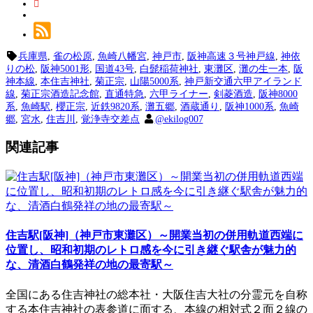
兵庫県
,
雀の松原
,
魚崎八幡宮
,
神戸市
,
阪神高速３号神戸線
,
神依
りの松
,
阪神5001形
,
国道43号
,
白髭稲荷神社
,
東灘区
,
灘の生一本
,
阪
神本線
,
本住吉神社
,
菊正宗
,
山陽5000系
,
神戸新交通六甲アイランド
線
,
菊正宗酒造記念館
,
直通特急
,
六甲ライナー
,
剣菱酒造
,
阪神8000
系
,
魚崎駅
,
櫻正宗
,
近鉄9820系
,
灘五郷
,
酒蔵通り
,
阪神1000系
,
魚崎
郷
,
宮水
,
住吉川
,
覚浄寺交差点
@ekilog007
関連記事
住吉駅[阪神]（神戸市東灘区）～開業当初の併用軌道西端に
位置し、昭和初期のレトロ感を今に引き継ぐ駅舎が魅力的
な、清酒白鶴発祥の地の最寄駅～
全国にある住吉神社の総本社・大阪住吉大社の分霊元を自称
する本住吉神社の表参道に面する、本線の相対式２面２線の