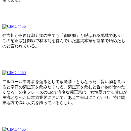
住吉川から西は灘五郷の中でも「御影郷」と呼ばれる地域であり、
この菊正宗は御影で材木商を営んでいた嘉納本家が副業で始めたも
のと言われている。
アルコール中毒者を煽るとして放送禁止ともなった「旨い物を食べ
ると辛口の菊正宗を飲みたくなる、菊正宗を飲むと旨い物が食べた
くなる」の名フレーズのCMで有名な菊正宗は、女性受けする甘口が
主流となった日本酒業界において、あえて辛口にこだわり、特に関
東地方で高い人気を誇っているらしい。