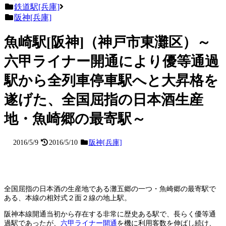
鉄道駅[兵庫]
阪神[兵庫]
魚崎駅[阪神]（神戸市東灘区）～
六甲ライナー開通により優等通過
駅から全列車停車駅へと大昇格を
遂げた、全国屈指の日本酒生産
地・魚崎郷の最寄駅～
2016/5/9
2016/5/10
阪神[兵庫]
全国屈指の日本酒の生産地である灘五郷の一つ・魚崎郷の最寄駅で
ある、本線の相対式２面２線の地上駅。
阪神本線開通当初から存在する非常に歴史ある駅で、長らく優等通
過駅であったが、
六甲ライナー開通
を機に利用客数を伸ばし続け、