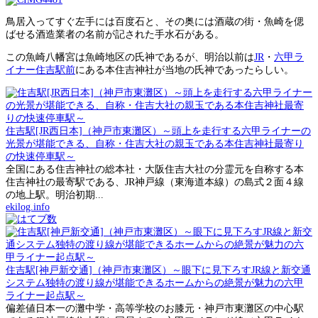
鳥居入ってすぐ左手には百度石と、その奥には酒蔵の街・魚崎を偲
ばせる酒造業者の名前が記された手水石がある。
この魚崎八幡宮は魚崎地区の氏神であるが、明治以前は
JR
・
六甲ラ
イナー住吉駅前
にある本住吉神社が当地の氏神であったらしい。
住吉駅[JR西日本]（神戸市東灘区）～頭上を走行する六甲ライナーの
光景が堪能できる、自称・住吉大社の親玉である本住吉神社最寄り
の快速停車駅～
全国にある住吉神社の総本社・大阪住吉大社の分霊元を自称する本
住吉神社の最寄駅である、JR神戸線（東海道本線）の島式２面４線
の地上駅。明治初期...
ekilog.info
住吉駅[神戸新交通]（神戸市東灘区）～眼下に見下ろすJR線と新交通
システム独特の渡り線が堪能できるホームからの絶景が魅力の六甲
ライナー起点駅～
偏差値日本一の灘中学・高等学校のお膝元・神戸市東灘区の中心駅