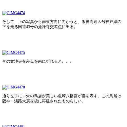
そして、上の写真から南東方向に向かうと、阪神高速３号神戸線の
下を走る国道43号の覚浄寺交差点に出る。
その覚浄寺交差点を南に折れると、、、
通り左手に、朱の鳥居が美しい魚崎八幡宮が姿を表す。この鳥居は
阪神・淡路大震災後に再建されたものらしい。