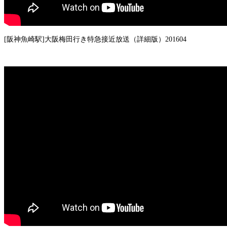
[阪神魚崎駅]大阪梅田行き特急接近放送（詳細版）201604