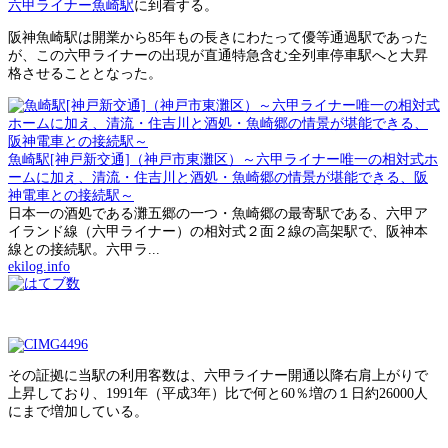
六甲ライナー魚崎駅
に到着する。
阪神魚崎駅は開業から85年もの長きにわたって優等通過駅であった
が、この六甲ライナーの出現が直通特急含む全列車停車駅へと大昇
格させることとなった。
魚崎駅[神戸新交通]（神戸市東灘区）～六甲ライナー唯一の相対式ホ
ームに加え、清流・住吉川と酒処・魚崎郷の情景が堪能できる、阪
神電車との接続駅～
日本一の酒処である灘五郷の一つ・魚崎郷の最寄駅である、六甲ア
イランド線（六甲ライナー）の相対式２面２線の高架駅で、阪神本
線との接続駅。六甲ラ...
ekilog.info
その証拠に当駅の利用客数は、六甲ライナー開通以降右肩上がりで
上昇しており、1991年（平成3年）比で何と60％増の１日約26000人
にまで増加している。