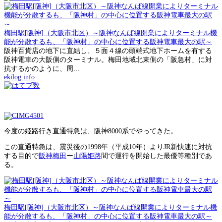
梅田駅[阪神]（大阪市北区）～阪神なんば線開業によりターミナル機
能が分散するも、「阪神村」の中心に位置する阪神電車最大の駅～
阪神百貨店の地下に直結し、５面４線の頭端式地下ホームを有する
阪神電車の大阪側のターミナル。梅田地域北東側の「阪急村」に対
抗するかのように、周...
ekilog.info
今度の姫路行き直通特急は、阪神8000系でやってきた。
この直通特急は、震災後の1998年（平成10年）よりJR新快速に対抗
する目的で
阪神梅田
ー
山陽姫路
間で運行を開始した最優等種別であ
る。
梅田駅[阪神]（大阪市北区）～阪神なんば線開業によりターミナル機
能が分散するも、「阪神村」の中心に位置する阪神電車最大の駅～