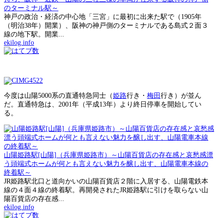
のターミナル駅～
神戸の政治・経済の中心地「三宮」に最初に出来た駅で（1905年
（明治38年）開業）、阪神の神戸側のターミナルである島式２面３
線の地下駅。開業...
ekilog.info
今度は山陽5000系の直通特急同士（
姫路
行き・
梅田
行き）が並ん
だ。直通特急は、2001年（平成13年）より終日停車を開始してい
る。
山陽姫路駅[山陽]（兵庫県姫路市）～山陽百貨店の存在感と哀愁感漂
う頭端式ホームが何とも言えない魅力を醸し出す、山陽電車本線の
終着駅～
JR姫路駅北口と道向かいの山陽百貨店２階に入居する、山陽電鉄本
線の４面４線の終着駅。再開発されたJR姫路駅に引けを取らない山
陽百貨店の存在感...
ekilog.info