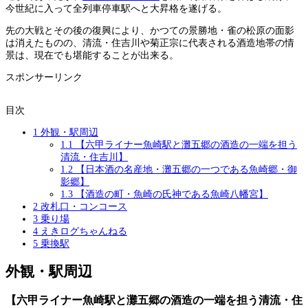
今世紀に入って全列車停車駅へと大昇格を遂げる。
先の大戦とその後の復興により、かつての景勝地・雀の松原の面影
は消えたものの、清流・住吉川や菊正宗に代表される酒造地帯の情
景は、現在でも堪能することが出来る。
スポンサーリンク
目次
1
外観・駅周辺
1.1
【六甲ライナー魚崎駅と灘五郷の酒造の一端を担う
清流・住吉川】
1.2
【日本酒の名産地・灘五郷の一つである魚崎郷・御
影郷】
1.3
【酒造の町・魚崎の氏神である魚崎八幡宮】
2
改札口・コンコース
3
乗り場
4
えきログちゃんねる
5
乗換駅
外観・駅周辺
【六甲ライナー魚崎駅と灘五郷の酒造の一端を担う清流・住