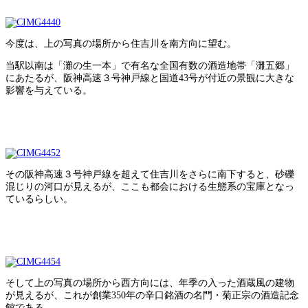
今度は、上の写真の場所から住吉川を南方向に望む。
当駅以南は「灘の生一本」で有名な全国有数の酒造地帯「灘五郷」
にあたるが、阪神高速３号神戸線と国道43号が付近の景観に大きな
影響を与えている。
その阪神高速３号神戸線を超えて住吉川をさらに南下すると、砂礫
混じりの河口が見えるが、ここも都会における生態系の宝庫となっ
ているらしい。
そして上の写真の場所から西方向には、年季の入った酒蔵風の建物
が見えるが、これが創業350年の辛口銘酒の名門・菊正宗の酒造記念
館である。