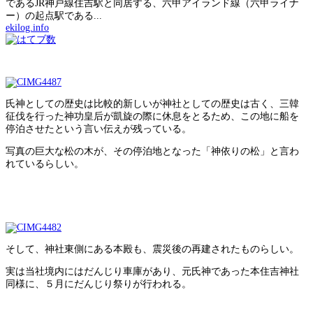
であるJR神戸線住吉駅と同居する、六甲アイランド線（六甲ライナ
ー）の起点駅である...
ekilog.info
氏神としての歴史は比較的新しいが神社としての歴史は古く、三韓
征伐を行った神功皇后が凱旋の際に休息をとるため、この地に船を
停泊させたという言い伝えが残っている。
写真の巨大な松の木が、その停泊地となった「神依りの松」と言わ
れているらしい。
そして、神社東側にある本殿も、震災後の再建されたものらしい。
実は当社境内にはだんじり車庫があり、元氏神であった本住吉神社
同様に、５月にだんじり祭りが行われる。