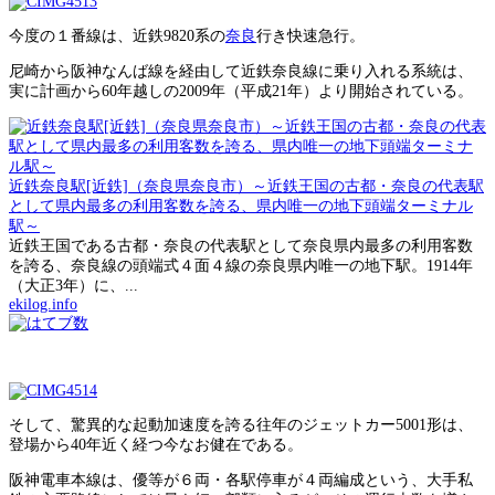
今度の１番線は、近鉄9820系の
奈良
行き快速急行。
尼崎から阪神なんば線を経由して近鉄奈良線に乗り入れる系統は、
実に計画から60年越しの2009年（平成21年）より開始されている。
近鉄奈良駅[近鉄]（奈良県奈良市）～近鉄王国の古都・奈良の代表駅
として県内最多の利用客数を誇る、県内唯一の地下頭端ターミナル
駅～
近鉄王国である古都・奈良の代表駅として奈良県内最多の利用客数
を誇る、奈良線の頭端式４面４線の奈良県内唯一の地下駅。1914年
（大正3年）に、...
ekilog.info
そして、驚異的な起動加速度を誇る往年のジェットカー5001形は、
登場から40年近く経つ今なお健在である。
阪神電車本線は、優等が６両・各駅停車が４両編成という、大手私