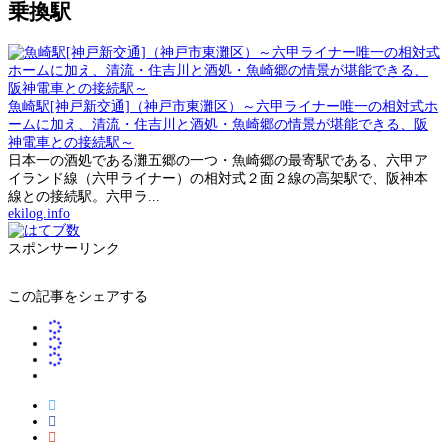
乗換駅
魚崎駅[神戸新交通]（神戸市東灘区）～六甲ライナー唯一の相対式ホ
ームに加え、清流・住吉川と酒処・魚崎郷の情景が堪能できる、阪
神電車との接続駅～
日本一の酒処である灘五郷の一つ・魚崎郷の最寄駅である、六甲ア
イランド線（六甲ライナー）の相対式２面２線の高架駅で、阪神本
線との接続駅。六甲ラ...
ekilog.info
スポンサーリンク
この記事をシェアする