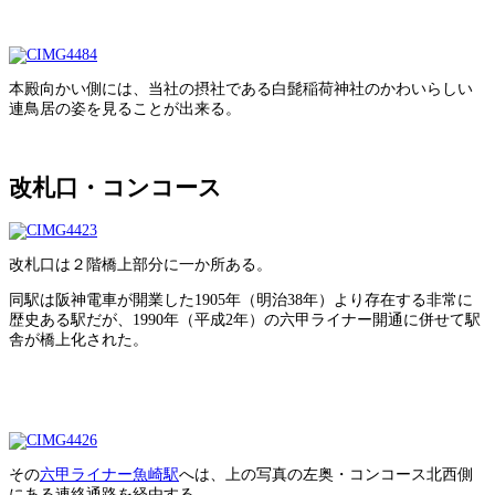
本殿向かい側には、当社の摂社である白髭稲荷神社のかわいらしい
連鳥居の姿を見ることが出来る。
改札口・コンコース
改札口は２階橋上部分に一か所ある。
同駅は阪神電車が開業した1905年（明治38年）より存在する非常に
歴史ある駅だが、1990年（平成2年）の六甲ライナー開通に併せて駅
舎が橋上化された。
その
六甲ライナー魚崎駅
へは、上の写真の左奥・コンコース北西側
にある連絡通路を経由する。