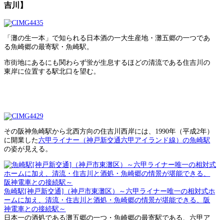
吉川】
「灘の生一本」で知られる日本酒の一大生産地・灘五郷の一つであ
る魚崎郷の最寄駅・魚崎駅。
市街地にあるにも関わらず蛍が生息するほどの清流である住吉川の
東岸に位置する駅北口を望む。
その阪神魚崎駅から北西方向の住吉川西岸には、1990年（平成2年）
に開業した
六甲ライナー（神戸新交通六甲アイランド線）の魚崎駅
の姿が見える。
魚崎駅[神戸新交通]（神戸市東灘区）～六甲ライナー唯一の相対式ホ
ームに加え、清流・住吉川と酒処・魚崎郷の情景が堪能できる、阪
神電車との接続駅～
日本一の酒処である灘五郷の一つ・魚崎郷の最寄駅である、六甲ア