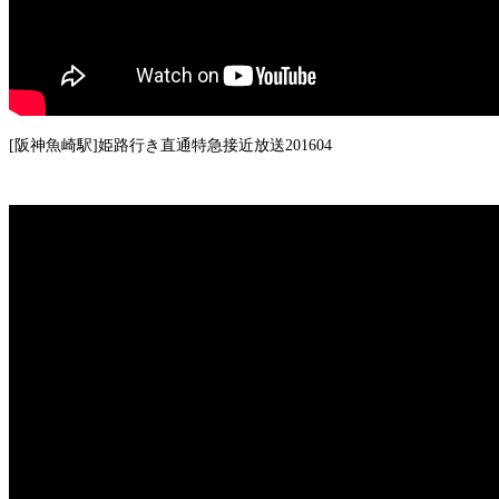
[阪神魚崎駅]姫路行き直通特急接近放送201604