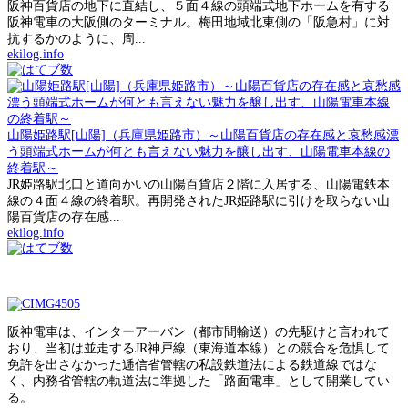
阪神百貨店の地下に直結し、５面４線の頭端式地下ホームを有する
阪神電車の大阪側のターミナル。梅田地域北東側の「阪急村」に対
抗するかのように、周...
ekilog.info
山陽姫路駅[山陽]（兵庫県姫路市）～山陽百貨店の存在感と哀愁感漂
う頭端式ホームが何とも言えない魅力を醸し出す、山陽電車本線の
終着駅～
JR姫路駅北口と道向かいの山陽百貨店２階に入居する、山陽電鉄本
線の４面４線の終着駅。再開発されたJR姫路駅に引けを取らない山
陽百貨店の存在感...
ekilog.info
阪神電車は、インターアーバン（都市間輸送）の先駆けと言われて
おり、当初は並走するJR神戸線（東海道本線）との競合を危惧して
免許を出さなかった逓信省管轄の私設鉄道法による鉄道線ではな
く、内務省管轄の軌道法に準拠した「路面電車」として開業してい
る。