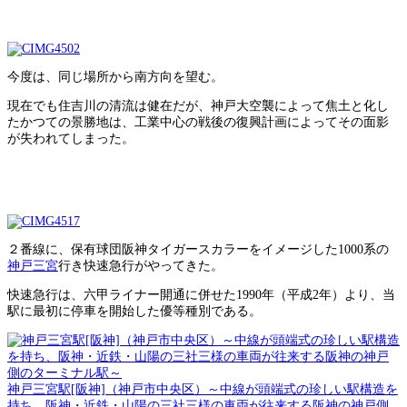
今度は、同じ場所から南方向を望む。
現在でも住吉川の清流は健在だが、神戸大空襲によって焦土と化し
たかつての景勝地は、工業中心の戦後の復興計画によってその面影
が失われてしまった。
２番線に、保有球団阪神タイガースカラーをイメージした1000系の
神戸三宮
行き快速急行がやってきた。
快速急行は、六甲ライナー開通に併せた1990年（平成2年）より、当
駅に最初に停車を開始した優等種別である。
神戸三宮駅[阪神]（神戸市中央区）～中線が頭端式の珍しい駅構造を
持ち、阪神・近鉄・山陽の三社三様の車両が往来する阪神の神戸側