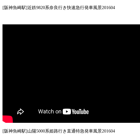
[阪神魚崎駅]近鉄9820系奈良行き快速急行発車風景201604
[阪神魚崎駅]山陽5000系姫路行き直通特急発車風景201604