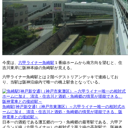
今度は、
六甲ライナー魚崎駅
１番線ホームから南方向を望むと、住
吉川東岸に阪神本線の魚崎駅が見える。
六甲ライナー魚崎駅とは２階ペデストリアンデッキで連絡してお
り、当駅は阪神沿線内で唯一の橋上駅舎となっている。
魚崎駅[神戸新交通]（神戸市東灘区）～六甲ライナー唯一の相対式ホ
ームに加え、清流・住吉川と酒処・魚崎郷の情景が堪能できる、阪
神電車との接続駅～
日本一の酒処である灘五郷の一つ・魚崎郷の最寄駅である、六甲ア
イランド線（六甲ライナー）の相対式２面２線の高架駅で、阪神本