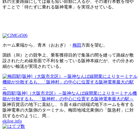
鉄の主要路線にしては最も短い部類に入るが、その運行本数を増や
すことで「待たずに乗れる阪神電車」を実現させている。
ホーム東端から、青木（おおぎ）・
梅田
方面を望む。
国鉄（JR）との競争上、乗客獲得目的で集落の間を縫って路線が敷
設されたため線形面で不利を被っている阪神本線だが、その分きめ
細かい輸送が実現されている。
梅田駅[阪神]（大阪市北区）～阪神なんば線開業によりターミナル機
能が分散するも、「阪神村」の中心に位置する阪神電車最大の駅～
阪神百貨店の地下に直結し、５面４線の頭端式地下ホームを有する
阪神電車の大阪側のターミナル。梅田地域北東側の「阪急村」に対
抗するかのように、周...
ekilog.info