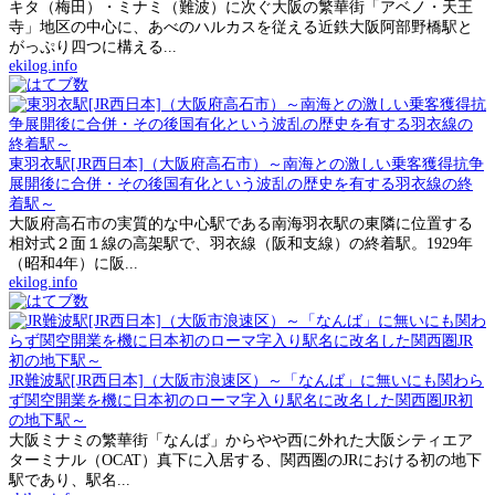
キタ（梅田）・ミナミ（難波）に次ぐ大阪の繁華街「アベノ・天王
寺」地区の中心に、あべのハルカスを従える近鉄大阪阿部野橋駅と
がっぷり四つに構える...
ekilog.info
東羽衣駅[JR西日本]（大阪府高石市）～南海との激しい乗客獲得抗争
展開後に合併・その後国有化という波乱の歴史を有する羽衣線の終
着駅～
大阪府高石市の実質的な中心駅である南海羽衣駅の東隣に位置する
相対式２面１線の高架駅で、羽衣線（阪和支線）の終着駅。1929年
（昭和4年）に阪...
ekilog.info
JR難波駅[JR西日本]（大阪市浪速区）～「なんば」に無いにも関わら
ず関空開業を機に日本初のローマ字入り駅名に改名した関西圏JR初
の地下駅～
大阪ミナミの繁華街「なんば」からやや西に外れた大阪シティエア
ターミナル（OCAT）真下に入居する、関西圏のJRにおける初の地下
駅であり、駅名...