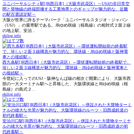
ユニバーサルシティ駅[JR西日本]（大阪市此花区）～USJの非日常空
間と貨物線の終端部擁する工業地帯とのギャップが魅力的な、近畿
の駅百選認定駅～
大阪が世界に誇るテーマパーク「ユニバーサルスタジオ・ジャパン
（USJ）」の最寄駅である。JRゆめ咲線（桜島線）の相対式２面２線
の地上駅。安治...
ekilog.info
西九条駅[JR西日本]（大阪市此花区）～環状運転開始前の終着駅で、
珍しい２面３線構造が魅力的な、環状線・JRゆめ咲線と阪神電車と
の接続駅～
今世紀に入ってのUSJ・阪神なんば線の相次ぐ開業により、大阪市西
部の一大ターミナル駅へと昇格した、大阪環状線とJRゆめ咲線（桜
島線）の島式２...
ekilog.info
安治川口駅[JR西日本]（大阪市此花区）～併設された大貨物ターミナ
ルの雄大な光景が魅力的な、大阪環状線のルーツ・旧西成鉄道の初
代終着駅～