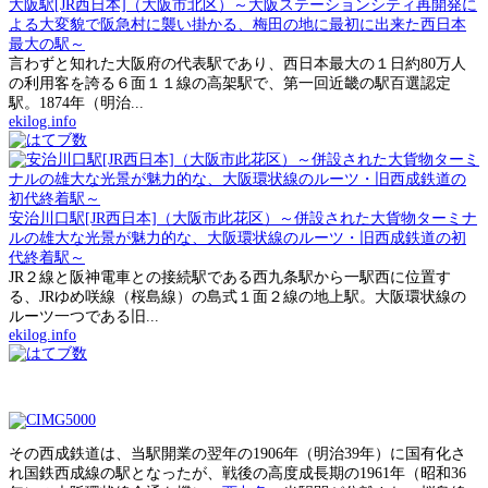
大阪駅[JR西日本]（大阪市北区）～大阪ステーションシティ再開発に
よる大変貌で阪急村に襲い掛かる、梅田の地に最初に出来た西日本
最大の駅～
言わずと知れた大阪府の代表駅であり、西日本最大の１日約80万人
の利用客を誇る６面１１線の高架駅で、第一回近畿の駅百選認定
駅。1874年（明治...
ekilog.info
安治川口駅[JR西日本]（大阪市此花区）～併設された大貨物ターミナ
ルの雄大な光景が魅力的な、大阪環状線のルーツ・旧西成鉄道の初
代終着駅～
JR２線と阪神電車との接続駅である西九条駅から一駅西に位置す
る、JRゆめ咲線（桜島線）の島式１面２線の地上駅。大阪環状線の
ルーツ一つである旧...
ekilog.info
その西成鉄道は、当駅開業の翌年の1906年（明治39年）に国有化さ
れ国鉄西成線の駅となったが、戦後の高度成長期の1961年（昭和36