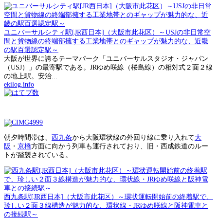
ユニバーサルシティ駅[JR西日本]（大阪市此花区）～USJの非日常空
間と貨物線の終端部擁する工業地帯とのギャップが魅力的な、近畿
の駅百選認定駅～
大阪が世界に誇るテーマパーク「ユニバーサルスタジオ・ジャパン
（USJ）」の最寄駅である。JRゆめ咲線（桜島線）の相対式２面２線
の地上駅。安治...
ekilog.info
朝夕時間帯は、
西九条
から大阪環状線の外回り線に乗り入れて
大
阪
・
京橋
方面に向かう列車も運行されており、旧・西成鉄道のルー
トが踏襲されている。
西九条駅[JR西日本]（大阪市此花区）～環状運転開始前の終着駅で、
珍しい２面３線構造が魅力的な、環状線・JRゆめ咲線と阪神電車と
の接続駅～