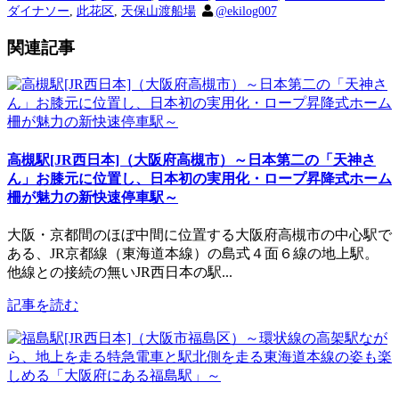
ダイナソー
,
此花区
,
天保山渡船場
@ekilog007
関連記事
高槻駅[JR西日本]（大阪府高槻市）～日本第二の「天神さ
ん」お膝元に位置し、日本初の実用化・ロープ昇降式ホーム
柵が魅力の新快速停車駅～
大阪・京都間のほぼ中間に位置する大阪府高槻市の中心駅で
ある、JR京都線（東海道本線）の島式４面６線の地上駅。
他線との接続の無いJR西日本の駅...
記事を読む