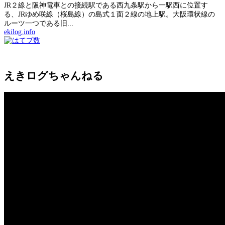
JR２線と阪神電車との接続駅である西九条駅から一駅西に位置す
る、JRゆめ咲線（桜島線）の島式１面２線の地上駅。大阪環状線の
ルーツ一つである旧...
ekilog.info
えきログちゃんねる