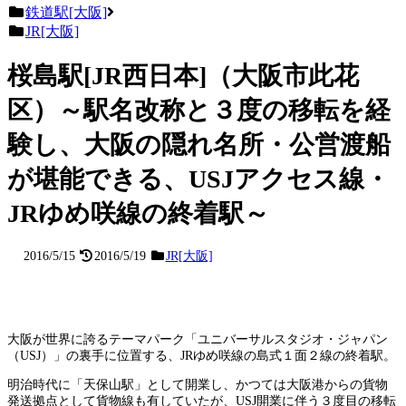
鉄道駅[大阪]
JR[大阪]
桜島駅[JR西日本]（大阪市此花
区）～駅名改称と３度の移転を経
験し、大阪の隠れ名所・公営渡船
が堪能できる、USJアクセス線・
JRゆめ咲線の終着駅～
2016/5/15
2016/5/19
JR[大阪]
大阪が世界に誇るテーマパーク「ユニバーサルスタジオ・ジャパン
（USJ）」の裏手に位置する、JRゆめ咲線の島式１面２線の終着駅。
明治時代に「天保山駅」として開業し、かつては大阪港からの貨物
発送拠点として貨物線も有していたが、USJ開業に伴う３度目の移転