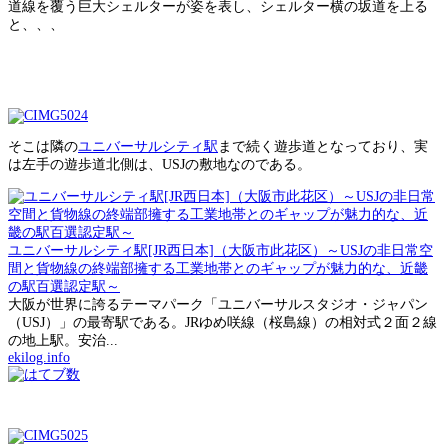
道線を覆う巨大シェルターが姿を表し、シェルター横の坂道を上る
と、、、
そこは隣の
ユニバーサルシティ駅
まで続く遊歩道となっており、実
は左手の遊歩道北側は、USJの敷地なのである。
ユニバーサルシティ駅[JR西日本]（大阪市此花区）～USJの非日常空
間と貨物線の終端部擁する工業地帯とのギャップが魅力的な、近畿
の駅百選認定駅～
大阪が世界に誇るテーマパーク「ユニバーサルスタジオ・ジャパン
（USJ）」の最寄駅である。JRゆめ咲線（桜島線）の相対式２面２線
の地上駅。安治...
ekilog.info