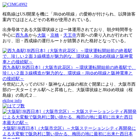
桜島線はUSJ開業を機に「JRゆめ咲線」の愛称が付けられ、以降旅客
案内ではほとんどその名称が使用されている。
出身母体である大阪環状線とは一体運用されており、朝夕時間帯を
中心に
西九条
から
大阪
・
京橋
・
天王寺
方面への乗り入れが行われて
おり、旧・西成線の運行ルートが踏襲された格好となっている。
西九条駅[JR西日本]（大阪市此花区）～環状運転開始前の終着駅で、
珍しい２面３線構造が魅力的な、環状線・JRゆめ咲線と阪神電車と
の接続駅～
今世紀に入ってのUSJ・阪神なんば線の相次ぐ開業により、大阪市西
部の一大ターミナル駅へと昇格した、大阪環状線とJRゆめ咲線（桜
島線）の島式２...
ekilog.info
大阪駅[JR西日本]（大阪市北区）～大阪ステーションシティ再開発に
よる大変貌で阪急村に襲い掛かる、梅田の地に最初に出来た西日本