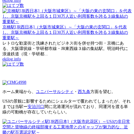
ekilog.info
京橋駅[JR西日本]（大阪市城東区）～「大阪の東の玄関口」を代表
し、京阪京橋駅を上回る１日30万人近い利用客数を誇る３線集結の
重要駅～
レトロな歓楽街と洗練されたビジネス街を併せ持つ街・京橋にあ
る、大阪環状線・学研都市線・JR東西線３線の集結駅。明治時代に
浪速鉄道（現・学研都...
ekilog.info
ホーム東端から、
ユニバーサルシティ
・
西九条
方面を望む。
USJの景観に影響するためにシェルターで覆われてしまったが、それ
までは当駅ー
安治川口
間に北港運河が流れており、同運河を渡る単
線の可動橋が存在していたらしい。