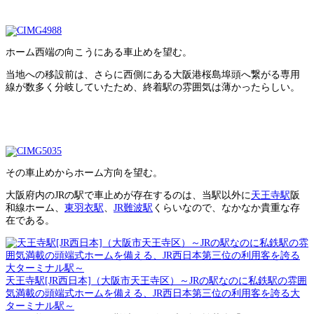
ホーム西端の向こうにある車止めを望む。
当地への移設前は、さらに西側にある大阪港桜島埠頭へ繋がる専用
線が数多く分岐していたため、終着駅の雰囲気は薄かったらしい。
その車止めからホーム方向を望む。
大阪府内のJRの駅で車止めが存在するのは、当駅以外に
天王寺駅
阪
和線ホーム、
東羽衣駅
、
JR難波駅
くらいなので、なかなか貴重な存
在である。
天王寺駅[JR西日本]（大阪市天王寺区）～JRの駅なのに私鉄駅の雰囲
気満載の頭端式ホームを備える、JR西日本第三位の利用客を誇る大
ターミナル駅～