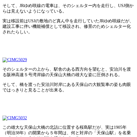
そして、JRゆめ咲線の電車は、そのシェルター内を走行し、USJ側か
らは見えないようになっている。
実は移設前はUSJの敷地のど真ん中を走行していたJRゆめ咲線だが、
建設工事に伴い機能補償として移設され、修景のためシェルター化
されたらしい。
そのシェルターの上から、駅舎のある西方向を望むと、安治川を渡
る阪神高速５号湾岸線の天保山大橋の雄大な姿に圧倒される。
そして、橋を渡った安治川対岸にある天保山の大観覧車の姿も肉眼
ではっきりと見ることが出来る。
この雄大な天保山大橋の北詰に位置する桜島駅だが、実は1905年
（明治38年）の開業から５年間は、何と対岸の「天保山駅」を名乗