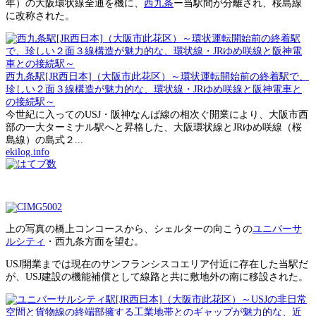
年）の大阪環状線全通を機に、
西九条
ー当駅間が分離され、桜島線
に改称された。
西九条駅[JR西日本]（大阪市此花区）～環状運転開始前の終着駅で、
珍しい２面３線構造が魅力的な、環状線・JRゆめ咲線と阪神電車と
の接続駅～
今世紀に入ってのUSJ・阪神なんば線の相次ぐ開業により、大阪市西
部の一大ターミナル駅へと昇格した、大阪環状線とJRゆめ咲線（桜
島線）の島式２...
ekilog.info
上の写真の橋上コンコースから、シェルターの向こうの
ユニバーサ
ルシティ
・西九条方面を望む。
USJ開業までは現在のサンフランシスコエリア付近に存在した当駅だ
が、USJ建設の機能補償として線路と共に敷地外の南に移設された。