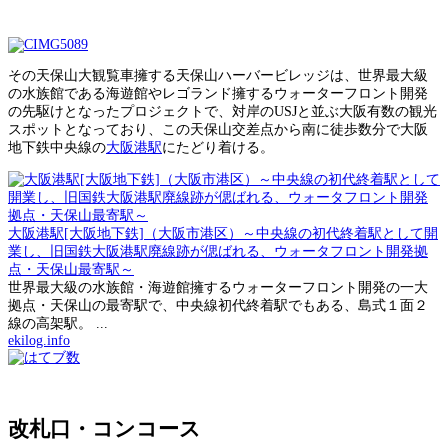
その天保山大観覧車擁する天保山ハーバービレッジは、世界最大級
の水族館である海遊館やレゴランド擁するウォーターフロント開発
の先駆けとなったプロジェクトで、対岸のUSJと並ぶ大阪有数の観光
スポットとなっており、この天保山交差点から南に徒歩数分で大阪
地下鉄中央線の
大阪港駅
にたどり着ける。
大阪港駅[大阪地下鉄]（大阪市港区）～中央線の初代終着駅として開
業し、旧国鉄大阪港駅廃線跡が偲ばれる、ウォータフロント開発拠
点・天保山最寄駅～
世界最大級の水族館・海遊館擁するウォーターフロント開発の一大
拠点・天保山の最寄駅で、中央線初代終着駅でもある、島式１面２
線の高架駅。 ...
ekilog.info
改札口・コンコース