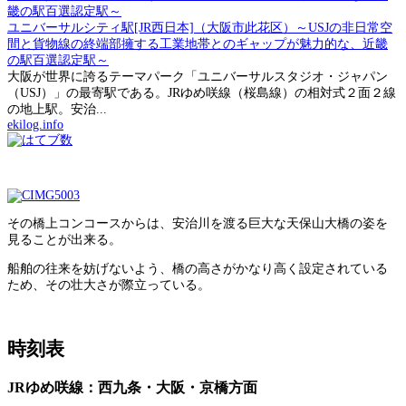
ユニバーサルシティ駅[JR西日本]（大阪市此花区）～USJの非日常空
間と貨物線の終端部擁する工業地帯とのギャップが魅力的な、近畿
の駅百選認定駅～
大阪が世界に誇るテーマパーク「ユニバーサルスタジオ・ジャパン
（USJ）」の最寄駅である。JRゆめ咲線（桜島線）の相対式２面２線
の地上駅。安治...
ekilog.info
その橋上コンコースからは、安治川を渡る巨大な天保山大橋の姿を
見ることが出来る。
船舶の往来を妨げないよう、橋の高さがかなり高く設定されている
ため、その壮大さが際立っている。
時刻表
JRゆめ咲線：西九条・大阪・京橋方面