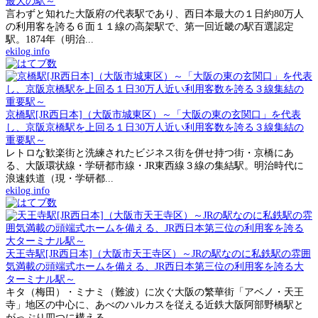
最大の駅～
言わずと知れた大阪府の代表駅であり、西日本最大の１日約80万人
の利用客を誇る６面１１線の高架駅で、第一回近畿の駅百選認定
駅。1874年（明治...
ekilog.info
京橋駅[JR西日本]（大阪市城東区）～「大阪の東の玄関口」を代表
し、京阪京橋駅を上回る１日30万人近い利用客数を誇る３線集結の
重要駅～
レトロな歓楽街と洗練されたビジネス街を併せ持つ街・京橋にあ
る、大阪環状線・学研都市線・JR東西線３線の集結駅。明治時代に
浪速鉄道（現・学研都...
ekilog.info
天王寺駅[JR西日本]（大阪市天王寺区）～JRの駅なのに私鉄駅の雰囲
気満載の頭端式ホームを備える、JR西日本第三位の利用客を誇る大
ターミナル駅～
キタ（梅田）・ミナミ（難波）に次ぐ大阪の繁華街「アベノ・天王
寺」地区の中心に、あべのハルカスを従える近鉄大阪阿部野橋駅と
がっぷり四つに構える...