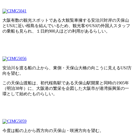
大阪有数の観光スポットである大観覧車擁する安治川対岸の天保山
とUSJに近い桜島を結んでいるため、観光客やUSJの外国人スタッフ
の乗船も見られ、１日約900人ほどの利用があるらしい。
安治川を渡る船の上から、東側・天保山大橋の向こうに見えるUSJ方
向を望む。
この天保山渡船は、初代桜島駅である天保山駅開業と同時の1905年
（明治38年）に、大阪港の繁栄を企図した大阪市が港湾振興策の一
環として始めたものらしい。
今度は船の上から西方向の天保山・咲洲方向を望む。