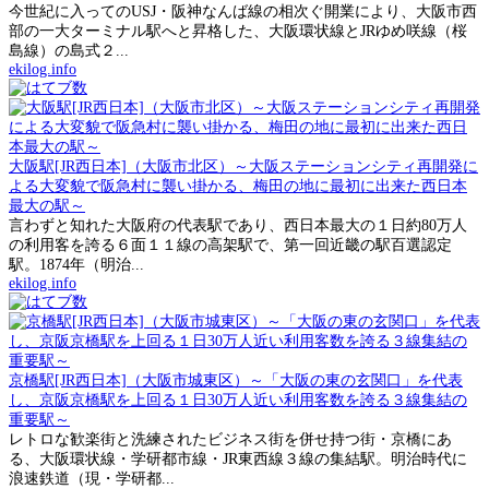
今世紀に入ってのUSJ・阪神なんば線の相次ぐ開業により、大阪市西
部の一大ターミナル駅へと昇格した、大阪環状線とJRゆめ咲線（桜
島線）の島式２...
ekilog.info
大阪駅[JR西日本]（大阪市北区）～大阪ステーションシティ再開発に
よる大変貌で阪急村に襲い掛かる、梅田の地に最初に出来た西日本
最大の駅～
言わずと知れた大阪府の代表駅であり、西日本最大の１日約80万人
の利用客を誇る６面１１線の高架駅で、第一回近畿の駅百選認定
駅。1874年（明治...
ekilog.info
京橋駅[JR西日本]（大阪市城東区）～「大阪の東の玄関口」を代表
し、京阪京橋駅を上回る１日30万人近い利用客数を誇る３線集結の
重要駅～
レトロな歓楽街と洗練されたビジネス街を併せ持つ街・京橋にあ
る、大阪環状線・学研都市線・JR東西線３線の集結駅。明治時代に
浪速鉄道（現・学研都...