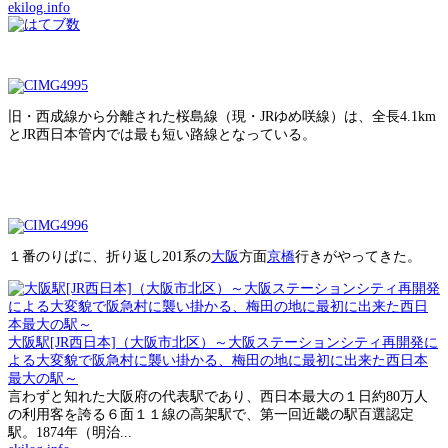
ekilog.info
旧・西成線から分離された桜島線（現・JRゆめ咲線）は、全長4.1km
とJR西日本管内では最も短い路線となっている。
１番のりばに、折り返し201系の
大阪
方面
京橋
行きがやってきた。
大阪駅[JR西日本]（大阪市北区）～大阪ステーションシティ再開発に
よる大変貌で阪急村に襲い掛かる、梅田の地に最初に出来た西日本
最大の駅～
言わずと知れた大阪府の代表駅であり、西日本最大の１日約80万人
の利用客を誇る６面１１線の高架駅で、第一回近畿の駅百選認定
駅。1874年（明治...