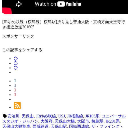
[JRゆめ咲線（桜島線）桜島駅]折り返し普通大阪・京橋方面天王寺行
き接近放送201605
スポンサーリンク
この記事をシェアする
安治川
,
天保山
,
JRゆめ咲線
,
USJ
,
JR桜島線
,
JR103系
,
ユニバーサル
スタジオ・ジャパン
,
大阪府
,
天保山大橋
,
大阪市
,
桜島駅
,
JR201系
,
天保山大観覧車
,
西成鉄道
,
天保山駅
,
国鉄西成線
,
ザ・フライング・