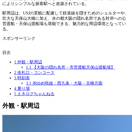
によりシンプルな旅客駅へと改築されている。
駅周辺は、USJの景観に配慮して鉄道線を隠すためのシェルターや、
壮大な天保山大橋に加え、水の都大阪の隠れ名所である対岸への公
営渡船・天保山渡船場も堪能できる、魅力的な周辺環境となってい
る。
スポンサーリンク
目次
1
外観・駅周辺
1.1
【大阪の隠れ名所・市営渡船天保山渡船場】
2
改札口・コンコース
3
時刻表
3.1
JRゆめ咲線：西九条・大阪・京橋方面
4
乗り場
5
えきログちゃんねる
外観・駅周辺