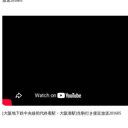
放送201605
[大阪地下鉄中央線初代終着駅・大阪港駅]生駒行き接近放送201605