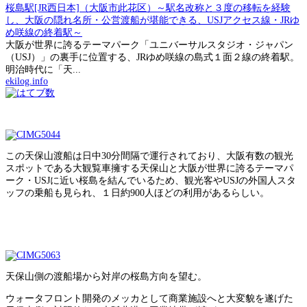
桜島駅[JR西日本]（大阪市此花区）～駅名改称と３度の移転を経験
し、大阪の隠れ名所・公営渡船が堪能できる、USJアクセス線・JRゆ
め咲線の終着駅～
大阪が世界に誇るテーマパーク「ユニバーサルスタジオ・ジャパン
（USJ）」の裏手に位置する、JRゆめ咲線の島式１面２線の終着駅。
明治時代に「天...
ekilog.info
この天保山渡船は日中30分間隔で運行されており、大阪有数の観光
スポットである大観覧車擁する天保山と大阪が世界に誇るテーマパ
ーク・USJに近い桜島を結んでいるため、観光客やUSJの外国人スタ
ッフの乗船も見られ、１日約900人ほどの利用があるらしい。
天保山側の渡船場から対岸の桜島方向を望む。
ウォータフロント開発のメッカとして商業施設へと大変貌を遂げた