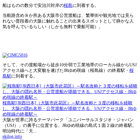
船はものの数分で安治川対岸の
桜島
に到着する。
当航路含め８か所ある大阪市公営渡船は、繁華街や観光地では見ら
れない普段着の大阪に触れることの出来るスポットとして静かな人
気を呼んでいるらしい（しかも無料で乗船可能）。
そして、その渡船場から徒歩10分弱で工業地帯のローカル線からUSJ
アクセス線へと大変貌を遂げたJRゆめ咲線（桜島線）の終着駅・
桜
島駅
に到着する。
桜島駅[JR西日本]（大阪市此花区）～駅名改称と３度の移転を経験
し、大阪の隠れ名所・公営渡船が堪能できる、USJアクセス線・JRゆ
め咲線の終着駅～
大阪が世界に誇るテーマパーク「ユニバーサルスタジオ・ジャパン
（USJ）」の裏手に位置する、JRゆめ咲線の島式１面２線の終着駅。
明治時代に「天...
ekilog.info