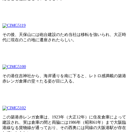
その後、天保山には砲台建設のため当社は移転を強いられ、大正時
代に現在のこの地に遷座されたらしい。
その港住吉神社から、海岸通りを南に下ると、レトロ感満載の築港
赤レンガ倉庫の堂々たる姿が目に入る。
この築港赤レンガ倉庫は、1923年（大正12年）に住友倉庫によって
建設され、実は倉庫の間と両脇には1986年（昭和61年）まで大阪臨
港線なる貨物線が通っており、その西奥には同線の大阪港駅が存在