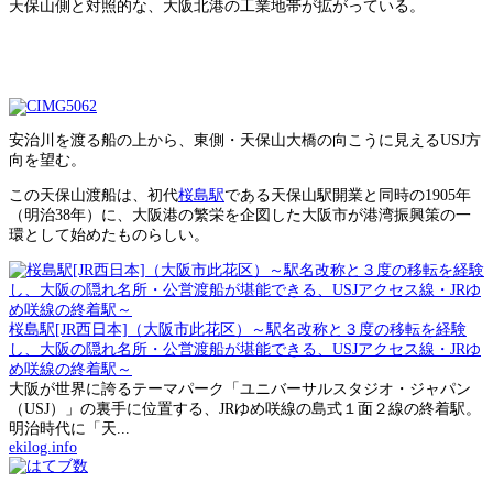
天保山側と対照的な、大阪北港の工業地帯が拡がっている。
安治川を渡る船の上から、東側・天保山大橋の向こうに見えるUSJ方
向を望む。
この天保山渡船は、初代
桜島駅
である天保山駅開業と同時の1905年
（明治38年）に、大阪港の繁栄を企図した大阪市が港湾振興策の一
環として始めたものらしい。
桜島駅[JR西日本]（大阪市此花区）～駅名改称と３度の移転を経験
し、大阪の隠れ名所・公営渡船が堪能できる、USJアクセス線・JRゆ
め咲線の終着駅～
大阪が世界に誇るテーマパーク「ユニバーサルスタジオ・ジャパン
（USJ）」の裏手に位置する、JRゆめ咲線の島式１面２線の終着駅。
明治時代に「天...
ekilog.info