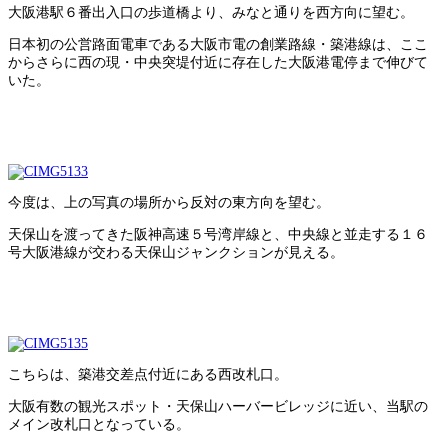
大阪港駅６番出入口の歩道橋より、みなと通りを西方向に望む。
日本初の公営路面電車である大阪市電の創業路線・築港線は、ここ
からさらに西の現・中央突堤付近に存在した大阪港電停まで伸びて
いた。
今度は、上の写真の場所から反対の東方向を望む。
天保山を渡ってきた阪神高速５号湾岸線と、中央線と並走する１６
号大阪港線が交わる天保山ジャンクションが見える。
こちらは、築港交差点付近にある西改札口。
大阪有数の観光スポット・天保山ハーバービレッジに近い、当駅の
メイン改札口となっている。