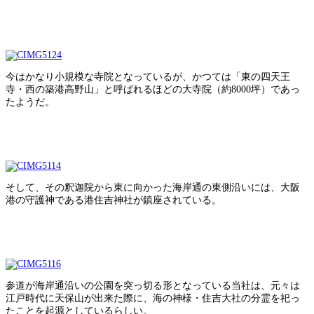
今はかなり小規模な寺院となっているが、かつては「東の四天王
寺・西の築港高野山」と呼ばれるほどの大寺院（約8000坪）であっ
たようだ。
そして、その釈迦院から東に向かった海岸通の東側沿いには、大阪
港の守護神である港住吉神社が鎮座されている。
参道が海岸通沿いの公園を突っ切る形となっている当社は、元々は
江戸時代に天保山が出来た際に、海の神様・住吉大社の分霊を祀っ
たことを起源としているらしい。