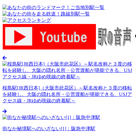
桜島駅[JR西日本]（大阪市此花区）～駅名改称と３度の移転
を経験し、大阪の隠れ名所・公営渡船が堪能できる、USJア
クセス線・JRゆめ咲線の終着駅～
街なか秘境駅へのいざない[1]：阪急中津駅