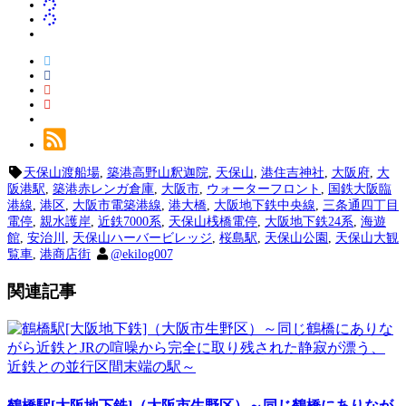
天保山渡船場
,
築港高野山釈迦院
,
天保山
,
港住吉神社
,
大阪府
,
大
阪港駅
,
築港赤レンガ倉庫
,
大阪市
,
ウォーターフロント
,
国鉄大阪臨
港線
,
港区
,
大阪市電築港線
,
港大橋
,
大阪地下鉄中央線
,
三条通四丁目
電停
,
親水護岸
,
近鉄7000系
,
天保山桟橋電停
,
大阪地下鉄24系
,
海遊
館
,
安治川
,
天保山ハーバービレッジ
,
桜島駅
,
天保山公園
,
天保山大観
覧車
,
港商店街
@ekilog007
関連記事
鶴橋駅[大阪地下鉄]（大阪市生野区）～同じ鶴橋にありなが