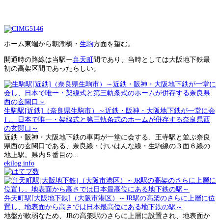
ホーム東端から朝潮橋・
生駒
方面を望む。
開通時の路線は当駅ー
弁天町
間であり、当時としては大阪地下鉄最
初の高架区間であったらしい。
生駒駅[近鉄]（奈良県生駒市）～近鉄・阪神・大阪地下鉄が一堂に会
し、日本で唯一・架線式と第三軌条式のホームが併存する奈良県西
の玄関口～
近鉄・阪神・大阪地下鉄の車両が一堂に会する、王寺駅と並ぶ奈良
県西の玄関口である、奈良線・けいはんな線・生駒線の３面６線の
地上駅。県内５番目の...
ekilog.info
弁天町駅[大阪地下鉄]（大阪市港区）～JR駅の高架のさらに上層に位
置し、地表面から高さでは日本最高位にある地下鉄の駅～
地盤が軟弱なため、JRの高架駅のさらに上層に設置され、地表面か