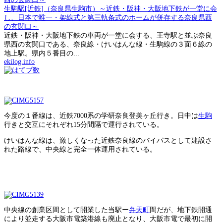
生駒駅[近鉄]（奈良県生駒市）～近鉄・阪神・大阪地下鉄が一堂に会
し、日本で唯一・架線式と第三軌条式のホームが併存する奈良県西
の玄関口～
近鉄・阪神・大阪地下鉄の車両が一堂に会する、王寺駅と並ぶ奈良
県西の玄関口である、奈良線・けいはんな線・生駒線の３面６線の
地上駅。県内５番目の...
ekilog.info
今度の１番線は、近鉄7000系の学研奈良登美ヶ丘行き。日中は
生駒
行きと交互にそれぞれ15分間隔で運行されている。
けいはんな線は、激しくなった近鉄奈良線のバイパスとして建設さ
れた路線で、中央線と完全一体運用されている。
中央線の創業区間として開業した当駅ー
弁天町
間だが、地下鉄開通
により並走する大阪市電築港線も廃止となり、大阪市電で最初に開