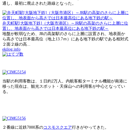
通し、最初に廃止された路線となった。
弁天町駅[大阪地下鉄]（大阪市港区）～JR駅の高架のさらに上層に位
置し、地表面から高さでは日本最高位にある地下鉄の駅～
地盤が軟弱なため、JRの高架駅のさらに上層に設置され、地表面か
ら高さでは日本最高位（地上13.7ｍ）にある地下鉄の駅である相対式
２面２線の高...
ekilog.info
当駅の利用客数は、１日約2万人。内航客船ターミナル機能が南港に
移った現在は、観光スポット・天保山への利用客が中心となってい
る。
２番線に近鉄7000系の
コスモスクエア
行きがやってきた。