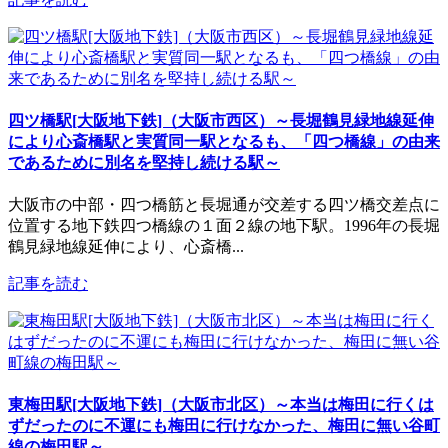
四ツ橋駅[大阪地下鉄]（大阪市西区）～長堀鶴見緑地線延伸
により心斎橋駅と実質同一駅となるも、「四つ橋線」の由来
であるために別名を堅持し続ける駅～
大阪市の中部・四つ橋筋と長堀通が交差する四ツ橋交差点に
位置する地下鉄四つ橋線の１面２線の地下駅。1996年の長堀
鶴見緑地線延伸により、心斎橋...
記事を読む
東梅田駅[大阪地下鉄]（大阪市北区）～本当は梅田に行くは
ずだったのに不運にも梅田に行けなかった、梅田に無い谷町
線の梅田駅～