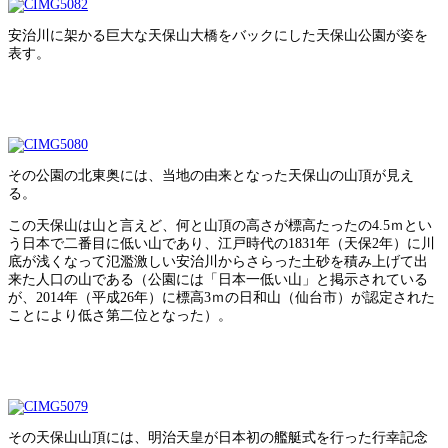
安治川に架かる巨大な天保山大橋をバックにした天保山公園が姿を
表す。
その公園の北東奥には、当地の由来となった天保山の山頂が見え
る。
この天保山は山と言えど、何と山頂の高さが標高たったの4.5ｍとい
う日本で二番目に低い山であり、江戸時代の1831年（天保2年）に川
底が浅くなって氾濫激しい安治川からさらった土砂を積み上げて出
来た人口の山である（公園には「日本一低い山」と掲示されている
が、2014年（平成26年）に標高3ｍの日和山（仙台市）が認定された
ことにより低さ第二位となった）。
その天保山山頂には、明治天皇が日本初の艦艇式を行った行幸記念