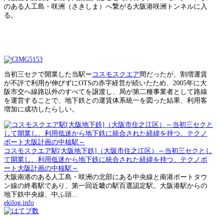
のある人工島・咲洲（さきしま）へ繋がる大阪港咲洲トンネルに入
る。
当初三セクで開業した当駅ー
コスモスクエア
間だったが、割増運賃
が不評で利用が伸びずにOTSの赤字経営が続いたため、2005年に大
阪市交へ線路以外のすべてを譲渡し、局が第二種事業者として路線
を運営することで、地下鉄との運賃体系統一を図った結果、利用客
増加に成功したらしい。
コスモスクエア駅[大阪地下鉄]（大阪市住之江区）～当初三セクとし
て開業し、利用低迷から地下鉄に統合された経緯を持つ、テクノポ
ート大阪計画の中核駅～
大阪南港のある人工島・咲洲の北部にある中央線と南港ポートタウ
ン線の終着駅であり、第一回近畿の駅百選認定駅。大阪港駅からの
地下鉄中央線、中ふ頭...
ekilog.info