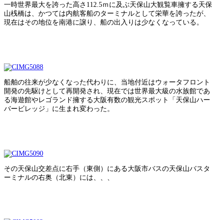
一時世界最大を誇った高さ112.5ｍに及ぶ天保山大観覧車擁する天保
山桟橋は、かつては内航客船のターミナルとして栄華を誇ったが、
現在はその地位を南港に譲り、船の出入りは少なくなっている。
船舶の往来が少なくなった代わりに、当地付近はウォータフロント
開発の先駆けとして再開発され、現在では世界最大級の水族館であ
る海遊館やレゴランド擁する大阪有数の観光スポット「天保山ハー
バービレッジ」に生まれ変わった。
その天保山交差点に右手（東側）にある大阪市バスの天保山バスタ
ーミナルの右奥（北東）には、、、