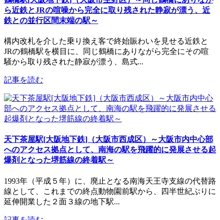
ら近鉄とJRの喧噪から完全に取り残された静寂が漂う、近
鉄との並行区間末端の駅～
構内改札を介した乗り換え客で終始賑わいを見せる近鉄と
JRの鶴橋駅を横目に、同じ鶴橋にありながら完全にその喧
騒から取り残された静寂が漂う、島式...
記事を読む
天下茶屋駅[大阪地下鉄]（大阪市西成区）～大阪市内中心部
へのアクセス拠点として、南海の駅を飛躍的に発展させる起
爆剤となった堺筋線の終着駅～
1993年（平成５年）に、廃止となる南海天王寺支線の代替路
線として、これまでの終点動物園前駅から、四半世紀ぶりに
延伸開業した２面３線の地下駅...
記事を読む