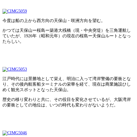
今度は船の上から西方向の天保山・咲洲方向を望む。
かつては天保山ー桜島ー築港大桟橋（現・中央突堤）を三角運航し
ていたが、1926年（昭和元年）の現在の桜島ー天保山ルートとなっ
たらしい。
江戸時代には景勝地として栄え、明治に入って湾岸警備の要衝とな
り、その後内航客船ターミナルの栄華を経て、現在は商業施設ひし
めく観光スポットとなった天保山。
歴史の移り変わりと共に、その役目を変化させているが、大阪湾岸
の要衝としての地位は、いつの時代も変わりがないようだ。