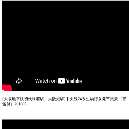
[大阪地下鉄初代終着駅・大阪港駅]中央線24系生駒行き発車風景（警
笛付）201605