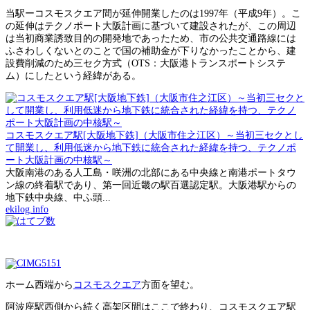
当駅ーコスモスクエア間が延伸開業したのは1997年（平成9年）。こ
の延伸はテクノポート大阪計画に基づいて建設されたが、この周辺
は当初商業誘致目的の開発地であったため、市の公共交通路線には
ふさわしくないとのことで国の補助金が下りなかったことから、建
設費削減のため三セク方式（OTS：大阪港トランスポートシステ
ム）にしたという経緯がある。
コスモスクエア駅[大阪地下鉄]（大阪市住之江区）～当初三セクとし
て開業し、利用低迷から地下鉄に統合された経緯を持つ、テクノポ
ート大阪計画の中核駅～
大阪南港のある人工島・咲洲の北部にある中央線と南港ポートタウ
ン線の終着駅であり、第一回近畿の駅百選認定駅。大阪港駅からの
地下鉄中央線、中ふ頭...
ekilog.info
ホーム西端から
コスモスクエア
方面を望む。
阿波座駅西側から続く高架区間はここで終わり、コスモスクエア駅