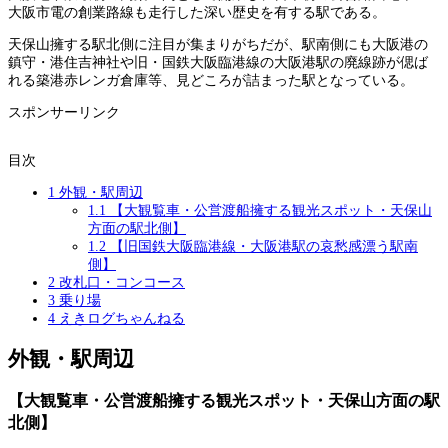
大阪市電の創業路線も走行した深い歴史を有する駅である。
天保山擁する駅北側に注目が集まりがちだが、駅南側にも大阪港の
鎮守・港住吉神社や旧・国鉄大阪臨港線の大阪港駅の廃線跡が偲ば
れる築港赤レンガ倉庫等、見どころが詰まった駅となっている。
スポンサーリンク
目次
1
外観・駅周辺
1.1
【大観覧車・公営渡船擁する観光スポット・天保山
方面の駅北側】
1.2
【旧国鉄大阪臨港線・大阪港駅の哀愁感漂う駅南
側】
2
改札口・コンコース
3
乗り場
4
えきログちゃんねる
外観・駅周辺
【大観覧車・公営渡船擁する観光スポット・天保山方面の駅
北側】