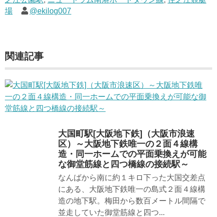
場
@ekilog007
関連記事
大国町駅[大阪地下鉄]（大阪市浪速
区）～大阪地下鉄唯一の２面４線構
造・同一ホームでの平面乗換えが可能
な御堂筋線と四つ橋線の接続駅～
なんばから南に約１キロ下った大国交差点
にある、大阪地下鉄唯一の島式２面４線構
造の地下駅。梅田から数百メートル間隔で
並走していた御堂筋線と四つ...