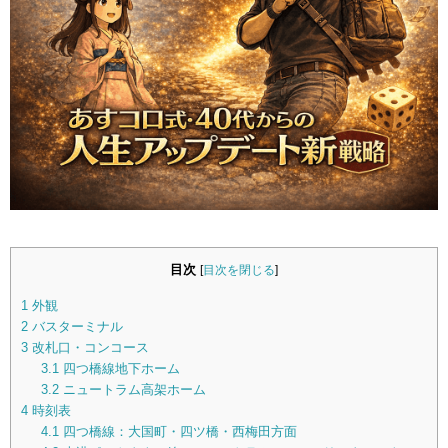
目次
[
目次を閉じる
]
1
外観
2
バスターミナル
3
改札口・コンコース
3.1
四つ橋線地下ホーム
3.2
ニュートラム高架ホーム
4
時刻表
4.1
四つ橋線：大国町・四ツ橋・西梅田方面