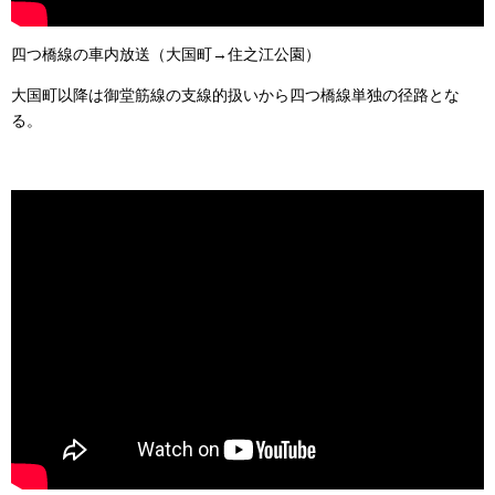
四つ橋線の車内放送（大国町→住之江公園）
大国町以降は御堂筋線の支線的扱いから四つ橋線単独の径路とな
る。