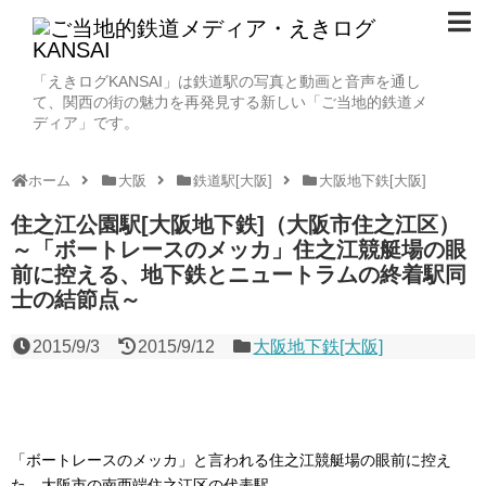
「えきログKANSAI」は鉄道駅の写真と動画と音声を通し
て、関西の街の魅力を再発見する新しい「ご当地的鉄道メ
ディア」です。
ホーム
大阪
鉄道駅[大阪]
大阪地下鉄[大阪]
住之江公園駅[大阪地下鉄]（大阪市住之江区）
～「ボートレースのメッカ」住之江競艇場の眼
前に控える、地下鉄とニュートラムの終着駅同
士の結節点～
2015/9/3
2015/9/12
大阪地下鉄[大阪]
「ボートレースのメッカ」と言われる住之江競艇場の眼前に控え
た、大阪市の南西端住之江区の代表駅。