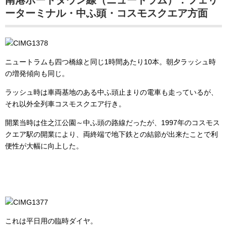
南港ポートタウン線（ニュートラム）：フェリ
ーターミナル・中ふ頭・コスモスクエア方面
ニュートラムも四つ橋線と同じ1時間あたり10本。朝夕ラッシュ時
の増発傾向も同じ。
ラッシュ時は車両基地のある中ふ頭止まりの電車も走っているが、
それ以外全列車コスモスクエア行き。
開業当時は住之江公園～中ふ頭の路線だったが、1997年のコスモス
クエア駅の開業により、両終端で地下鉄との結節が出来たことで利
便性が大幅に向上した。
これは平日用の臨時ダイヤ。