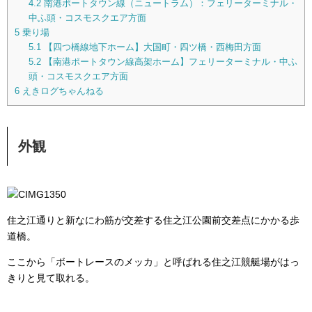
4.2
南港ポートタウン線（ニュートラム）：フェリーターミナル・
中ふ頭・コスモスクエア方面
5
乗り場
5.1
【四つ橋線地下ホーム】大国町・四ツ橋・西梅田方面
5.2
【南港ポートタウン線高架ホーム】フェリーターミナル・中ふ
頭・コスモスクエア方面
6
えきログちゃんねる
外観
住之江通りと新なにわ筋が交差する住之江公園前交差点にかかる歩
道橋。
ここから「ボートレースのメッカ」と呼ばれる住之江競艇場がはっ
きりと見て取れる。