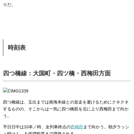
りだ。
時刻表
四つ橋線：大国町・四ツ橋・西梅田方面
四つ橋線は、玉出までは南海本線との並走を避けるためにクネクネ
するものの、そこからは一気に四つ橋筋を北に上り西梅田まで向か
う。
平日日中は10本／時、全列車終点の
西梅田
まで向かう。朝夕ラッシ
ュ時は１．５倍増程度まで増発される。