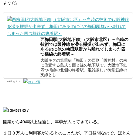
ようだ。
西梅田駅[大阪地下鉄]（大阪市北区）～当時の
技術では阪神線を潜る採掘が出来ず、梅田に
あるのに他の梅田駅群から離れてしまった四
つ橋線の終着駅～
大阪キタの繁華街「梅田」の西側「阪神村」の南
に位置する島式１面２線の地下駅で、大阪地下鉄
四つ橋線の北側の終着駅。混雑激しい御堂筋線の
支線とし...
ekilog.info
開業から40年以上経過し、年季が入ってきている。
１日３万人に利用客があるとのことだが、平日昼間なので、ほとん