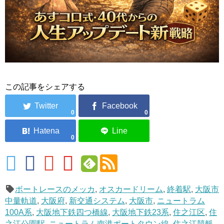
この記事をシェアする
0
0
0
ボートレースのメッカ
,
オスカードリーム
,
終着駅
,
大阪市
中量軌道
,
大阪府
,
新交通システム
,
大阪市
,
ニュートラム
100A系
,
大阪地下鉄四つ橋線
,
大阪地下鉄23系
,
住之江区
,
住
之江公園駅
,
ニュートラム南港ポートタウン線
,
住之江競艇