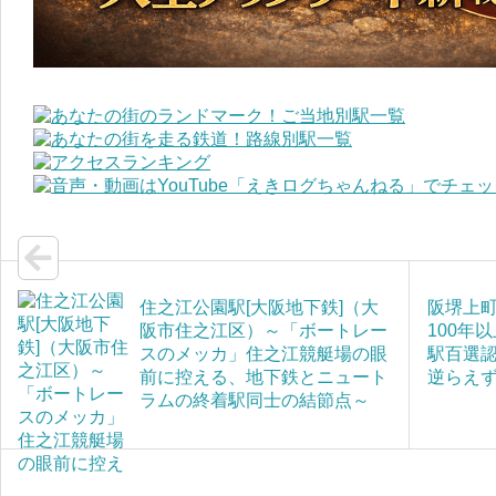
住之江公園駅[大阪地下鉄]（大
阪堺上
阪市住之江区）～「ボートレー
100年
スのメッカ」住之江競艇場の眼
駅百選
前に控える、地下鉄とニュート
逆らえ
ラムの終着駅同士の結節点～