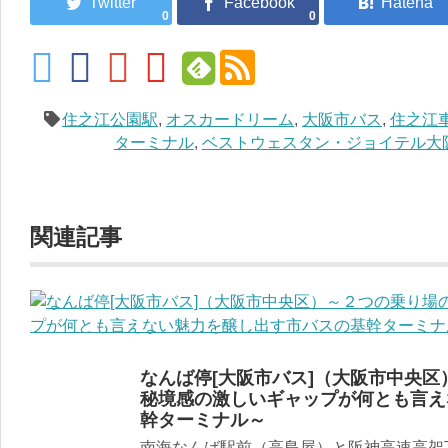
0
0
住之江公園駅
,
オスカードリーム
,
大阪市バス
,
住之江
ターミナル
,
ベストウェスタン・ジョイテル大
関連記事
なんば停[大阪市バス]（大阪市中央
秘境感の激しいギャップが何とも言え
幹ターミナル～
南海なんば駅前（高島屋）と阪神高速高架