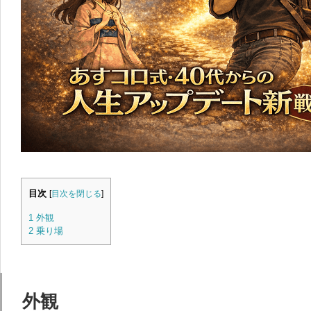
目次
[
目次を閉じる
]
1
外観
2
乗り場
外観