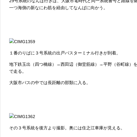
29号系統のなんば行きは、大阪市電時代と同一系統番号と路線を
一つ海側の新なにわ筋を経由してなんばに向かう。
１番のりばに３号系統の出戸バスターミナル行きが到着。
地下鉄玉出（四つ橋線）→西田辺（御堂筋線）→平野（谷町線）
で走る。
大阪市バスの中では長距離の部類に入る。
その３号系統を後方より撮影。奥には住之江車庫が見える。