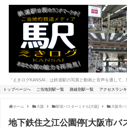
「えきログKANSAI」は鉄道駅の写真と動画と音声を通し
トップページへ
ご当地別駅一覧
路線別駅一覧
アクセスランキ
ホーム
大阪
駅前バスターミナル[大阪]
大阪市バス
地下鉄住之江公園停[大阪市バ