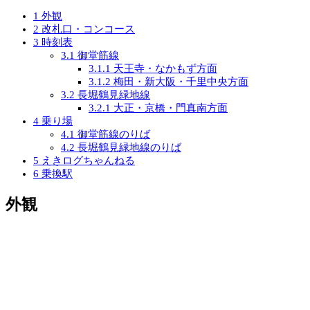
1
外観
2
改札口・コンコース
3
時刻表
3.1
御堂筋線
3.1.1
天王寺・なかもず方面
3.1.2
梅田・新大阪・千里中央方面
3.2
長堀鶴見緑地線
3.2.1
大正・京橋・門真南方面
4
乗り場
4.1
御堂筋線のりば
4.2
長堀鶴見緑地線のりば
5
えきログちゃんねる
6
乗換駅
外観