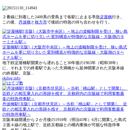
２番線に到着した2400系の萱島まで各駅に止まる準急
淀屋橋
行き。
この後、
丹波橋
と
枚方市
で後続の特急の待ち合わせを行う。
淀屋橋駅[京阪]（大阪市中央区）～地上の道幅制限を受け、狭い島式
ホームを更に切り欠いた変則構造が特徴的な京阪線・大阪側のター
ミナル駅～
地下鉄淀屋橋駅開業から遅れること30年後の1963年（昭和38年）
に、それまでの終着駅であった天満橋から延伸開業された京阪本線
の終着駅。京阪...
ekilog.info
丹波橋駅[京阪]（京都市伏見区）～当初「桃山駅」として開業し、近
鉄との相互乗入れの形跡を残す、京都府内の京阪線で利用客数最多
の特急停車駅～
京阪本線開通から２か月後の1910年（明治43年）6月に開業した島式
２面４線の地上駅で、近鉄京都線との構内乗換が可能な特急停車