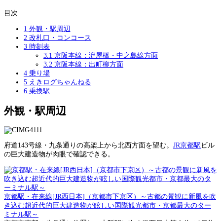
目次
1
外観・駅周辺
2
改札口・コンコース
3
時刻表
3.1
京阪本線：淀屋橋・中之島線方面
3.2
京阪本線：出町柳方面
4
乗り場
5
えきログちゃんねる
6
乗換駅
外観・駅周辺
府道143号線・九条通りの高架上から北西方面を望む。
JR京都駅
ビル
の巨大建造物が肉眼で確認できる。
京都駅・在来線[JR西日本]（京都市下京区）～古都の景観に新風を吹
き込む超近代的巨大建造物が眩しい国際観光都市・京都最大のター
ミナル駅～