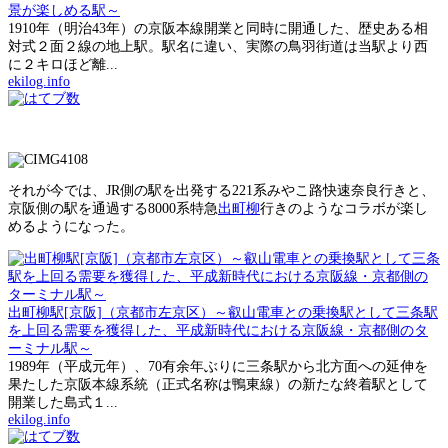
景が楽しめる駅～
1910年（明治43年）の京阪本線開業と同時に開通した、歴史ある相
対式２面２線の地上駅。駅名に違い、実際の鳥羽街道は当駅より西
に２キロほど離...
ekilog.info
それが今では、JR側の駅を出発する221系みやこ路快速奈良行きと、
京阪側の駅を通過する8000系特急
出町柳
行きのようなコラボが楽し
めるようになった。
出町柳駅[京阪]（京都市左京区）～叡山電車との乗換駅として三条駅
を上回る需要を獲得した、平成新時代における京阪線・京都側のタ
ーミナル駅～
1989年（平成元年）、70有余年ぶりに三条駅から北方面への延伸を
果たした京阪本線系統（正式名称は鴨東線）の新たな終着駅として
開業した島式１...
ekilog.info