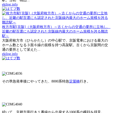
駅。当初「桃山...
ekilog.info
枚方市駅[京阪]（大阪府枚方市）～古くからの交通の要所に立地し、
近畿の駅百選にも認定された京阪線内最大のホーム規模を誇る難読
駅～
大阪府枚方市（ひらかたし）の中心駅で、京阪電車における最大の
ホーム数となる３面６線の規模を持つ高架駅。古くから京阪間の交
通の要所として栄えた...
ekilog.info
その準急発車後にやってきた、8000系特急
淀屋橋
行き。
続いて、京都方面行き１番線から出発する1000系の横顔を拝見。