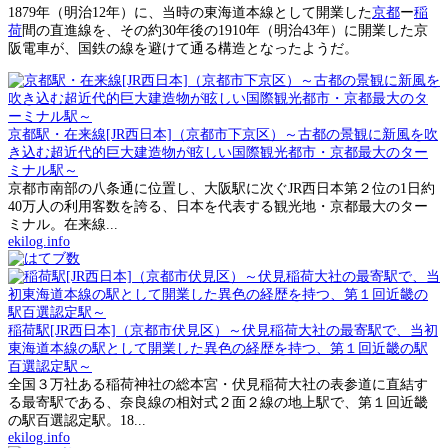
1879年（明治12年）に、当時の東海道本線として開業した
京都
ー
稲
荷
間の直進線を、その約30年後の1910年（明治43年）に開業した京
阪電車が、国鉄の線を避けて通る構造となったようだ。
京都駅・在来線[JR西日本]（京都市下京区）～古都の景観に新風を吹
き込む超近代的巨大建造物が眩しい国際観光都市・京都最大のター
ミナル駅～
京都市南部の八条通に位置し、大阪駅に次ぐJR西日本第２位の1日約
40万人の利用客数を誇る、日本を代表する観光地・京都最大のター
ミナル。在来線...
ekilog.info
稲荷駅[JR西日本]（京都市伏見区）～伏見稲荷大社の最寄駅で、当初
東海道本線の駅として開業した異色の経歴を持つ、第１回近畿の駅
百選認定駅～
全国３万社ある稲荷神社の総本宮・伏見稲荷大社の表参道に直結す
る最寄駅である、奈良線の相対式２面２線の地上駅で、第１回近畿
の駅百選認定駅。18...
ekilog.info