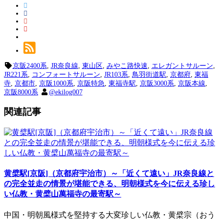
京阪2400系
,
JR奈良線
,
東山区
,
みやこ路快速
,
エレガントサルーン
,
JR221系
,
コンフォートサルーン
,
JR103系
,
鳥羽街道駅
,
京都府
,
東福
寺
,
京都市
,
京阪1000系
,
京阪特急
,
東福寺駅
,
京阪3000系
,
京阪本線
,
京阪8000系
@ekilog007
関連記事
黄檗駅[京阪]（京都府宇治市）～「近くて遠い」JR奈良線と
の完全並走の情景が堪能できる、明朝様式を今に伝える珍し
い仏教・黄檗山萬福寺の最寄駅～
中国・明朝風様式を堅持する大変珍しい仏教・黄檗宗（おう