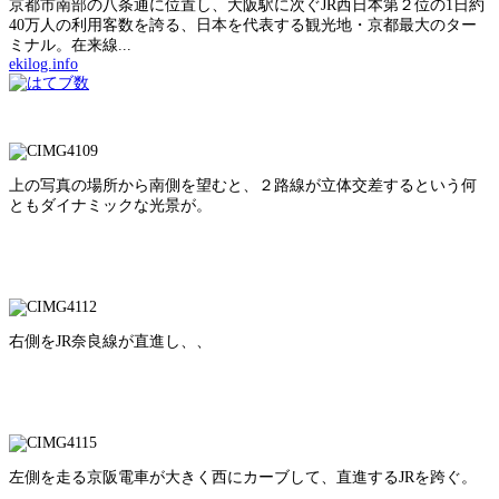
京都市南部の八条通に位置し、大阪駅に次ぐJR西日本第２位の1日約
40万人の利用客数を誇る、日本を代表する観光地・京都最大のター
ミナル。在来線...
ekilog.info
上の写真の場所から南側を望むと、２路線が立体交差するという何
ともダイナミックな光景が。
右側をJR奈良線が直進し、、
左側を走る京阪電車が大きく西にカーブして、直進するJRを跨ぐ。