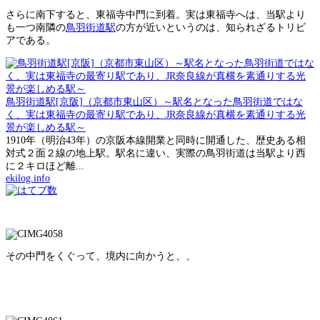
さらに南下すると、東福寺中門に到着。実は東福寺へは、当駅より
も一つ南隣の
鳥羽街道駅
の方が近いというのは、知られざるトリビ
アである。
鳥羽街道駅[京阪]（京都市東山区）～駅名となった鳥羽街道ではな
く、実は東福寺の最寄り駅であり、JR奈良線が真横を素通りする光
景が楽しめる駅～
1910年（明治43年）の京阪本線開業と同時に開通した、歴史ある相
対式２面２線の地上駅。駅名に違い、実際の鳥羽街道は当駅より西
に２キロほど離...
ekilog.info
その中門をくぐって、境内に向かうと、、