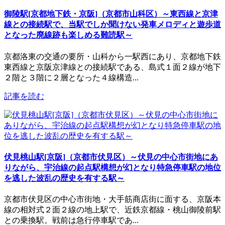
御陵駅[京都地下鉄・京阪]（京都市山科区）～東西線と京津
線との接続駅で、当駅でしか聞けない発車メロディと遊歩道
となった廃線跡も楽しめる難読駅～
京都洛東の交通の要所・山科から一駅西にあり、京都地下鉄
東西線と京阪京津線との接続駅である、島式１面２線が地下
２階と３階に２層となった４線構造...
記事を読む
伏見桃山駅[京阪]（京都市伏見区）～伏見の中心市街地にあ
りながら、宇治線の起点駅構想が幻となり特急停車駅の地位
を逃した波乱の歴史を有する駅～
京都市伏見区の中心市街地・大手筋商店街に面する、京阪本
線の相対式２面２線の地上駅で、近鉄京都線・桃山御陵前駅
との乗換駅。戦前は急行停車駅であ...