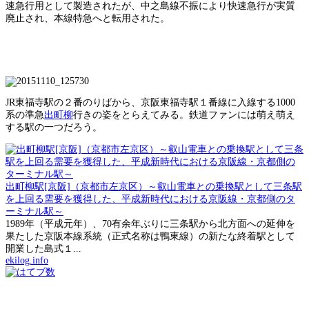
速急行用として製造されたが、中之島線不振により快速急行が実質
廃止され、本線特急へと転用された。
JR東福寺駅の２番のりばから、京阪東福寺駅１番線に入線する1000
系の準急
出町柳
行きの姿をとらえてみる。鉄道ファンには萌え萌え
する駅の一つだろう。
出町柳駅[京阪]（京都市左京区）～叡山電車との乗換駅として三条駅
を上回る需要を獲得した、平成新時代における京阪線・京都側のタ
ーミナル駅～
1989年（平成元年）、70有余年ぶりに三条駅から北方面への延伸を
果たした京阪本線系統（正式名称は鴨東線）の新たな終着駅として
開業した島式１...
ekilog.info