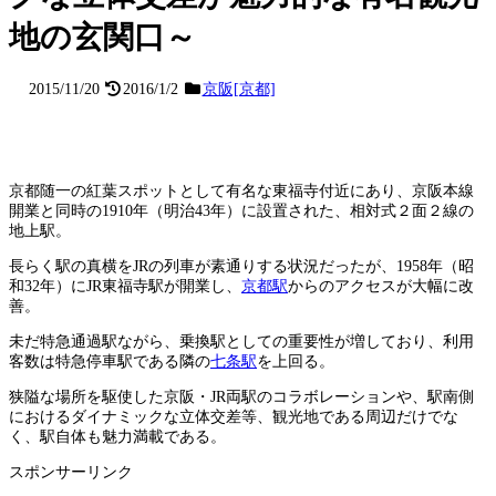
地の玄関口～
2015/11/20
2016/1/2
京阪[京都]
京都随一の紅葉スポットとして有名な東福寺付近にあり、京阪本線
開業と同時の1910年（明治43年）に設置された、相対式２面２線の
地上駅。
長らく駅の真横をJRの列車が素通りする状況だったが、1958年（昭
和32年）にJR東福寺駅が開業し、
京都駅
からのアクセスが大幅に改
善。
未だ特急通過駅ながら、乗換駅としての重要性が増しており、利用
客数は特急停車駅である隣の
七条駅
を上回る。
狭隘な場所を駆使した京阪・JR両駅のコラボレーションや、駅南側
におけるダイナミックな立体交差等、観光地である周辺だけでな
く、駅自体も魅力満載である。
スポンサーリンク