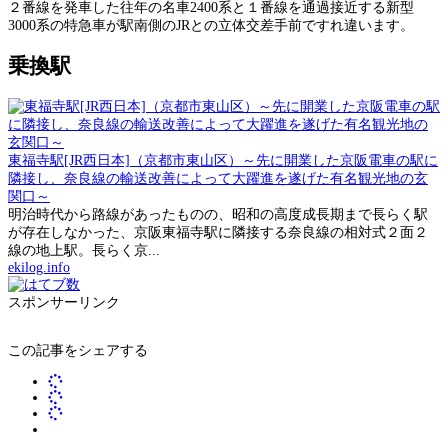
２番線を発車した往年の名車2400系と１番線を通過接近する新型
3000系の特急車が駅南側のJRとの立体交差手前ですれ違います。
乗換駅
東福寺駅[JR西日本]（京都市東山区）～先に開業した京阪電車の駅に
隣接し、奈良線の輸送改善によって大躍進を遂げた有名観光地の玄
関口～
明治時代から路線があったものの、昭和の高度成長期まで長らく駅
が存在しなかった、京阪東福寺駅に隣接する奈良線の相対式２面２
線の地上駅。長らく京...
ekilog.info
スポンサーリンク
この記事をシェアする