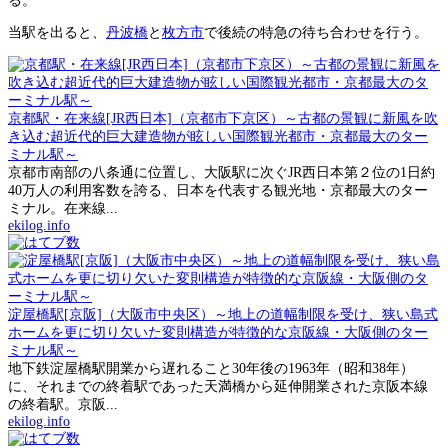
る。
当駅を出ると、
丹波橋
と
枚方市
で後続の特急の待ち合わせを行う。
京都駅・在来線[JR西日本]（京都市下京区）～古都の景観に新風を吹
き込む超近代的巨大建造物が眩しい国際観光都市・京都最大のター
ミナル駅～
京都市南部の八条通に位置し、大阪駅に次ぐJR西日本第２位の1日約
40万人の利用客数を誇る、日本を代表する観光地・京都最大のター
ミナル。在来線...
ekilog.info
淀屋橋駅[京阪]（大阪市中央区）～地上の道幅制限を受け、狭い島式
ホームを更に切り欠いた変則構造が特徴的な京阪線・大阪側のター
ミナル駅～
地下鉄淀屋橋駅開業から遅れること30年後の1963年（昭和38年）
に、それまでの終着駅であった天満橋から延伸開業された京阪本線
の終着駅。京阪...
ekilog.info