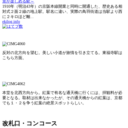
景が楽しめる駅～
1910年（明治43年）の京阪本線開業と同時に開通した、歴史ある相
対式２面２線の地上駅。駅名に違い、実際の鳥羽街道は当駅より西
に２キロほど離...
ekilog.info
反対の北方向を望む。美しい小道が旅情を引き立てる。東福寺駅は
こちら方面。
本堂を北西方向から。紅葉で有名な通天橋に行くには、拝観料が必
要となる。取材は出来なかったが、その通天橋からの紅葉は、京都
でも１・２を争う紅葉の絶景スポットらしい。
改札口・コンコース