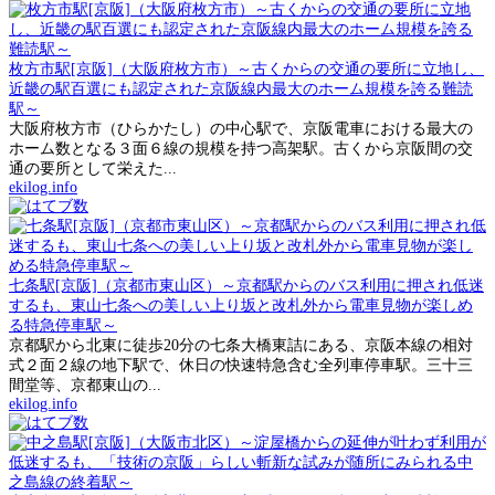
枚方市駅[京阪]（大阪府枚方市）～古くからの交通の要所に立地し、
近畿の駅百選にも認定された京阪線内最大のホーム規模を誇る難読
駅～
大阪府枚方市（ひらかたし）の中心駅で、京阪電車における最大の
ホーム数となる３面６線の規模を持つ高架駅。古くから京阪間の交
通の要所として栄えた...
ekilog.info
七条駅[京阪]（京都市東山区）～京都駅からのバス利用に押され低迷
するも、東山七条への美しい上り坂と改札外から電車見物が楽しめ
る特急停車駅～
京都駅から北東に徒歩20分の七条大橋東詰にある、京阪本線の相対
式２面２線の地下駅で、休日の快速特急含む全列車停車駅。三十三
間堂等、京都東山の...
ekilog.info