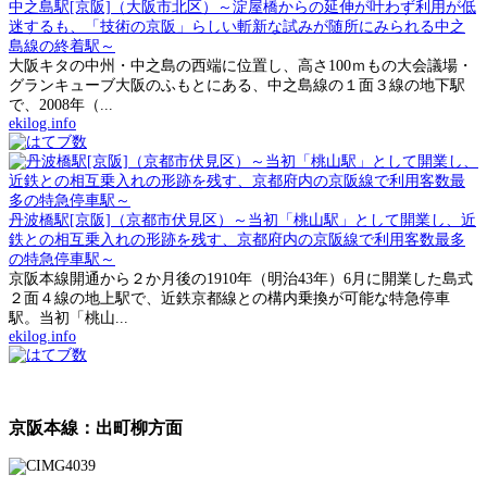
中之島駅[京阪]（大阪市北区）～淀屋橋からの延伸が叶わず利用が低
迷するも、「技術の京阪」らしい斬新な試みが随所にみられる中之
島線の終着駅～
大阪キタの中州・中之島の西端に位置し、高さ100ｍもの大会議場・
グランキューブ大阪のふもとにある、中之島線の１面３線の地下駅
で、2008年（...
ekilog.info
丹波橋駅[京阪]（京都市伏見区）～当初「桃山駅」として開業し、近
鉄との相互乗入れの形跡を残す、京都府内の京阪線で利用客数最多
の特急停車駅～
京阪本線開通から２か月後の1910年（明治43年）6月に開業した島式
２面４線の地上駅で、近鉄京都線との構内乗換が可能な特急停車
駅。当初「桃山...
ekilog.info
京阪本線：出町柳方面