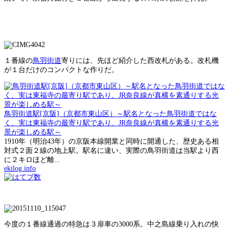
１番線の
鳥羽街道
寄りには、先ほど紹介した西改札がある。改札機
が１台だけのコンパクトな作りだ。
鳥羽街道駅[京阪]（京都市東山区）～駅名となった鳥羽街道ではな
く、実は東福寺の最寄り駅であり、JR奈良線が真横を素通りする光
景が楽しめる駅～
1910年（明治43年）の京阪本線開業と同時に開通した、歴史ある相
対式２面２線の地上駅。駅名に違い、実際の鳥羽街道は当駅より西
に２キロほど離...
ekilog.info
今度の１番線通過の特急は３扉車の3000系。中之島線乗り入れの快