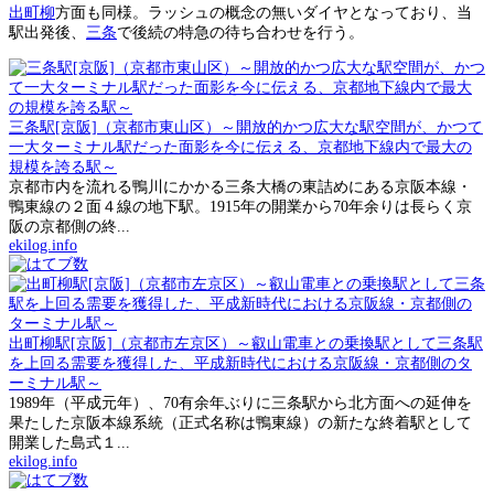
出町柳
方面も同様。ラッシュの概念の無いダイヤとなっており、当
駅出発後、
三条
で後続の特急の待ち合わせを行う。
三条駅[京阪]（京都市東山区）～開放的かつ広大な駅空間が、かつて
一大ターミナル駅だった面影を今に伝える、京都地下線内で最大の
規模を誇る駅～
京都市内を流れる鴨川にかかる三条大橋の東詰めにある京阪本線・
鴨東線の２面４線の地下駅。1915年の開業から70年余りは長らく京
阪の京都側の終...
ekilog.info
出町柳駅[京阪]（京都市左京区）～叡山電車との乗換駅として三条駅
を上回る需要を獲得した、平成新時代における京阪線・京都側のタ
ーミナル駅～
1989年（平成元年）、70有余年ぶりに三条駅から北方面への延伸を
果たした京阪本線系統（正式名称は鴨東線）の新たな終着駅として
開業した島式１...
ekilog.info