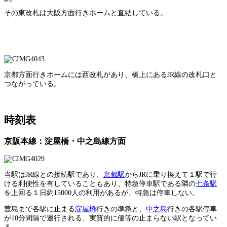
その東改札は大阪方面行きホームと直結している。
京都方面行きホームには西改札があり、橋上にあるJR線の改札口と
つながっている。
時刻表
京阪本線：淀屋橋・中之島線方面
当駅はJR線との接続駅であり、
京都駅
からJRに乗り換えて１駅で行
ける利便性を有していることもあり、特急停車駅である隣の
七条駅
を上回る１日約15000人の利用があるが、特急は停車しない。
萱島まで各駅に止まる
淀屋橋
行きの準急と、
中之島
行きの各駅停車
が10分間隔で運行される、実質的に優等の止まらない駅となってい