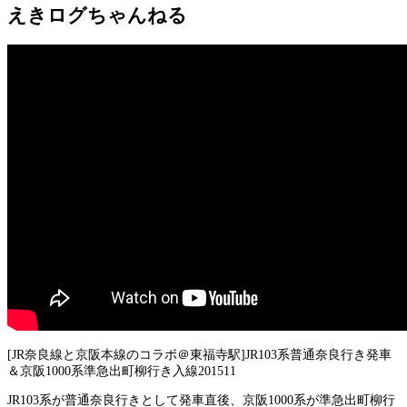
えきログちゃんねる
[JR奈良線と京阪本線のコラボ＠東福寺駅]JR103系普通奈良行き発車
＆京阪1000系準急出町柳行き入線201511
JR103系が普通奈良行きとして発車直後、京阪1000系が準急出町柳行