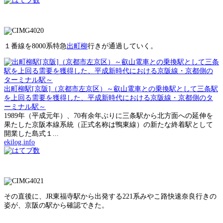
１番線を8000系特急
出町柳
行きが通過していく。
出町柳駅[京阪]（京都市左京区）～叡山電車との乗換駅として三条駅
を上回る需要を獲得した、平成新時代における京阪線・京都側のタ
ーミナル駅～
1989年（平成元年）、70有余年ぶりに三条駅から北方面への延伸を
果たした京阪本線系統（正式名称は鴨東線）の新たな終着駅として
開業した島式１...
ekilog.info
その直後に、JR東福寺駅から出発する221系みやこ路快速奈良行きの
姿が、京阪の駅から確認できた。