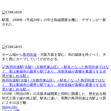
駅票。2008年（平成20年）の中之島線開業を機に、デザインが一新
された。
ホーム端から
鳥羽街道
・大阪方面を望む。JRの線路を跨ぐべく、大
きく西にカーブしていくのがわかる。
鳥羽街道駅[京阪]（京都市東山区）～駅名となった鳥羽街道ではな
く、実は東福寺の最寄り駅であり、JR奈良線が真横を素通りする光
景が楽しめる駅～
1910年（明治43年）の京阪本線開業と同時に開通した、歴史ある相
対式２面２線の地上駅。駅名に違い、実際の鳥羽街道は当駅より西
に２キロほど離...
ekilog.info