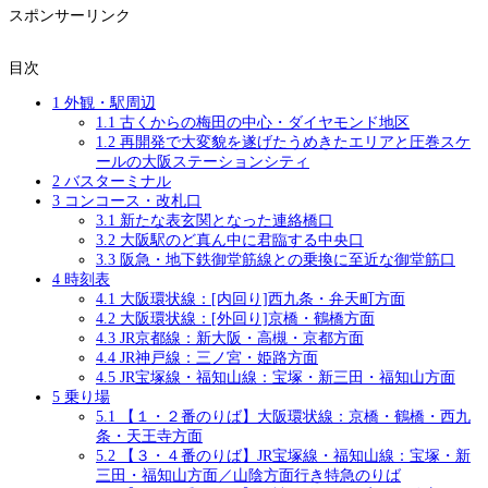
スポンサーリンク
目次
1
外観・駅周辺
1.1
古くからの梅田の中心・ダイヤモンド地区
1.2
再開発で大変貌を遂げたうめきたエリアと圧巻スケ
ールの大阪ステーションシティ
2
バスターミナル
3
コンコース・改札口
3.1
新たな表玄関となった連絡橋口
3.2
大阪駅のど真ん中に君臨する中央口
3.3
阪急・地下鉄御堂筋線との乗換に至近な御堂筋口
4
時刻表
4.1
大阪環状線：[内回り]西九条・弁天町方面
4.2
大阪環状線：[外回り]京橋・鶴橋方面
4.3
JR京都線：新大阪・高槻・京都方面
4.4
JR神戸線：三ノ宮・姫路方面
4.5
JR宝塚線・福知山線：宝塚・新三田・福知山方面
5
乗り場
5.1
【１・２番のりば】大阪環状線：京橋・鶴橋・西九
条・天王寺方面
5.2
【３・４番のりば】JR宝塚線・福知山線：宝塚・新
三田・福知山方面／山陰方面行き特急のりば