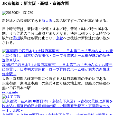
JR京都線：新大阪・高槻・京都方面
新幹線との接続駅である
新大阪
は次の駅ですべての列車が止まる。
日中時間帯は、新快速・快速：４本／時、普通：8本／時の16本体
制。うち普通の半分は高槻どまりとなる。快速は朝ラッシュ時間帯
以外は
高槻
以降は各駅に止まり、
京都
へは後続の新快速に追い抜か
される。
高槻駅[JR西日本]（大阪府高槻市）～日本第二の「天神さん」お膝元
に位置し、日本初の実用化・ロープ昇降式ホーム柵が魅力の新快速
停車駅～
大阪・京都間のほぼ中間に位置する大阪府高槻市の中心駅である、
JR京都線（東海道本線）の島式４面６線の地上駅。他線との接続の
無いJR西日本の駅...
ekilog.info