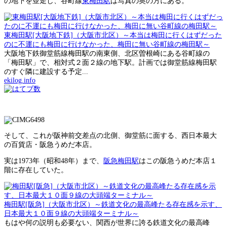
の地下を並走し、谷町線
東梅田駅
は写真の奥の方にある。
東梅田駅[大阪地下鉄]（大阪市北区）～本当は梅田に行くはずだった
のに不運にも梅田に行けなかった、梅田に無い谷町線の梅田駅～
大阪地下鉄御堂筋線梅田駅の南東側、北区曽根崎にある谷町線の
「梅田駅」で、相対式２面２線の地下駅。計画では御堂筋線梅田駅
のすぐ隣に建設する予定...
ekilog.info
そして、これが阪神前交差点の北側、御堂筋に面する、西日本最大
の百貨店・阪急うめだ本店。
実は1973年（昭和48年）まで、
阪急梅田駅
はこの阪急うめだ本店１
階に存在していた。
梅田駅[阪急]（大阪市北区）～鉄道文化の最高峰たる存在感を示す、
日本最大１０面９線の大頭端ターミナル～
もはや何の説明も必要ない、関西が世界に誇る鉄道文化の最高峰