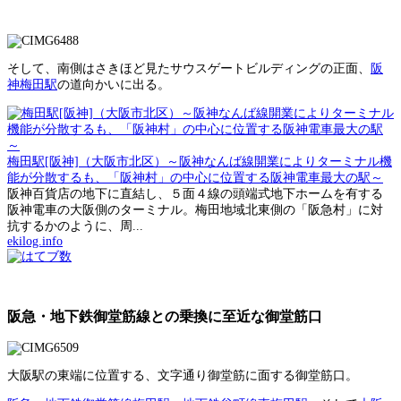
そして、南側はさきほど見たサウスゲートビルディングの正面、
阪
神梅田駅
の道向かいに出る。
梅田駅[阪神]（大阪市北区）～阪神なんば線開業によりターミナル機
能が分散するも、「阪神村」の中心に位置する阪神電車最大の駅～
阪神百貨店の地下に直結し、５面４線の頭端式地下ホームを有する
阪神電車の大阪側のターミナル。梅田地域北東側の「阪急村」に対
抗するかのように、周...
ekilog.info
阪急・地下鉄御堂筋線との乗換に至近な御堂筋口
大阪駅の東端に位置する、文字通り御堂筋に面する御堂筋口。