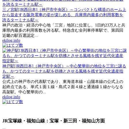
三ノ宮駅[JR西日本]（神戸市中央区）～コンパクトな構造のホーム上
から並走する阪急電車の姿が楽しめる、兵庫県内最多の利用客数を
誇るターミナル駅～
神戸の政治・経済の中心地「三宮」地区に位置し、1日約23万人と兵
庫県内最多の利用客数を誇る駅。特急含む全列車停車駅で、第四回
近畿の駅百選認定...
ekilog.info
神戸駅[JR西日本]（神戸市中央区）～中心繁華街の地位を三宮に譲る
も、かつてのターミナル駅を彷彿とさせる風格を残す近代化遺産指
定駅～
公式上の神戸市の代表駅であり、東海道本線・山陽本線の公式上の
起終点である、単式１面１線・島式２面４線と通過線１線からなる
高架駅。中心繁華街の...
ekilog.info
JR宝塚線・福知山線：宝塚・新三田・福知山方面