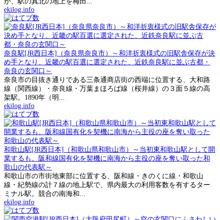
が、駅の真北の地上を梅田...
ekilog.info
奈良駅[JR西日本]（奈良県奈良市）～和洋折衷様式の旧駅舎保存が決
め手となり、近畿の駅百選に選定された、近鉄奈良駅に並ぶ古都・
奈良の玄関口～
奈良市の目抜き通りである三条通商店街の西端に位置する、大和路
線（関西線）・奈良線・万葉まほろば線（桜井線）の３面５線の高
架駅。1890年（明...
ekilog.info
和歌山駅[JR西日本]（和歌山県和歌山市）～当初東和歌山駅として開
業するも、阪和線国有化を契機に南海から主役の座を奪い取った和
歌山の代表駅～
和歌山市の市街地東部に位置する、阪和線・きのくに線・和歌山
線・紀勢線の計７線の地上駅で、県内最大の利用客数を有するター
ミナル駅。競合の南海和...
ekilog.info