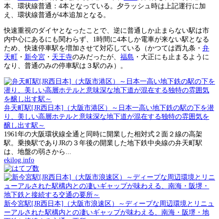
本、環状線普通：4本となっている。夕ラッシュ時は上記運行に加
え、環状線普通が4本追加となる。
快速重視のダイヤとなったことで、逆に普通しか止まらない駅は市
内中心にあるにも関わらず、1時間に4本しか電車が来ない駅となる
ため、快速停車駅を増加させて対応している（かつては西九条・
弁
天町
・
新今宮
・
天王寺
のみだったが、
福島
・大正にも止まるように
なり、普通のみの停車駅は３駅のみ）。
弁天町駅[JR西日本]（大阪市港区）～日本一高い地下鉄の駅の下を潜
り、美しい高層ホテルと意味深な地下道が混在する独特の雰囲気を
醸し出す駅～
1961年の大阪環状線全通と同時に開業した相対式２面２線の高架
駅。乗換駅でありJRの３年後の開業した地下鉄中央線の弁天町駅
は、地盤の弱さから...
ekilog.info
新今宮駅[JR西日本]（大阪市浪速区）～ディープな周辺環境とリニュ
ーアルされた駅構内との凄いギャップが味わえる、南海・阪堺・地