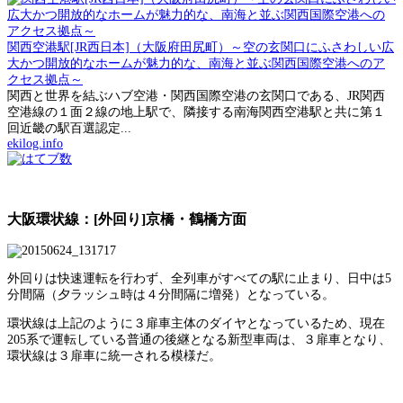
関西空港駅[JR西日本]（大阪府田尻町）～空の玄関口にふさわしい広
大かつ開放的なホームが魅力的な、南海と並ぶ関西国際空港へのア
クセス拠点～
関西と世界を結ぶハブ空港・関西国際空港の玄関口である、JR関西
空港線の１面２線の地上駅で、隣接する南海関西空港駅と共に第１
回近畿の駅百選認定...
ekilog.info
大阪環状線：[外回り]京橋・鶴橋方面
外回りは快速運転を行わず、全列車がすべての駅に止まり、日中は5
分間隔（夕ラッシュ時は４分間隔に増発）となっている。
環状線は上記のように３扉車主体のダイヤとなっているため、現在
205系で運転している普通の後継となる新型車両は、３扉車となり、
環状線は３扉車に統一される模様だ。