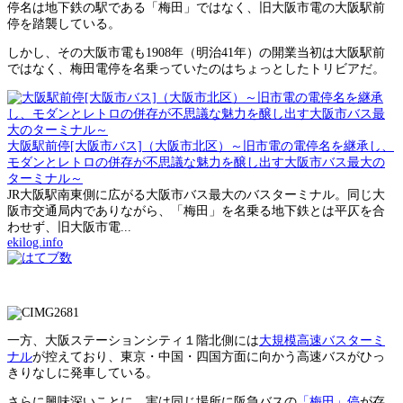
停名は地下鉄の駅である「梅田」ではなく、旧大阪市電の大阪駅前
停を踏襲している。
しかし、その大阪市電も1908年（明治41年）の開業当初は大阪駅前
ではなく、梅田電停を名乗っていたのはちょっとしたトリビアだ。
大阪駅前停[大阪市バス]（大阪市北区）～旧市電の電停名を継承し、
モダンとレトロの併存が不思議な魅力を醸し出す大阪市バス最大の
ターミナル～
JR大阪駅南東側に広がる大阪市バス最大のバスターミナル。同じ大
阪市交通局内でありながら、「梅田」を名乗る地下鉄とは平仄を合
わせず、旧大阪市電...
ekilog.info
一方、大阪ステーションシティ１階北側には
大規模高速バスターミ
ナル
が控えており、東京・中国・四国方面に向かう高速バスがひっ
きりなしに発車している。
さらに興味深いことに、実は同じ場所に阪急バスの
「梅田」停
が存