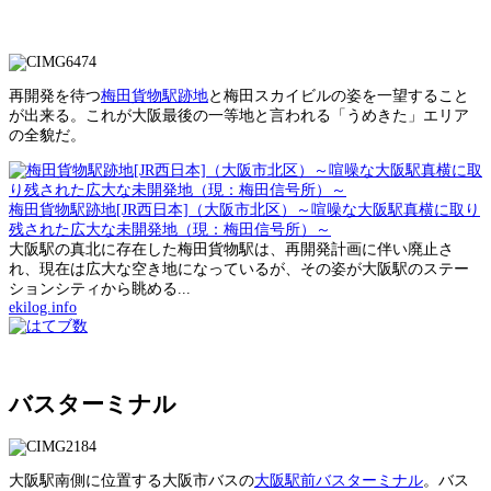
再開発を待つ
梅田貨物駅跡地
と梅田スカイビルの姿を一望すること
が出来る。これが大阪最後の一等地と言われる「うめきた」エリア
の全貌だ。
梅田貨物駅跡地[JR西日本]（大阪市北区）～喧噪な大阪駅真横に取り
残された広大な未開発地（現：梅田信号所）～
大阪駅の真北に存在した梅田貨物駅は、再開発計画に伴い廃止さ
れ、現在は広大な空き地になっているが、その姿が大阪駅のステー
ションシティから眺める...
ekilog.info
バスターミナル
大阪駅南側に位置する大阪市バスの
大阪駅前バスターミナル
。バス