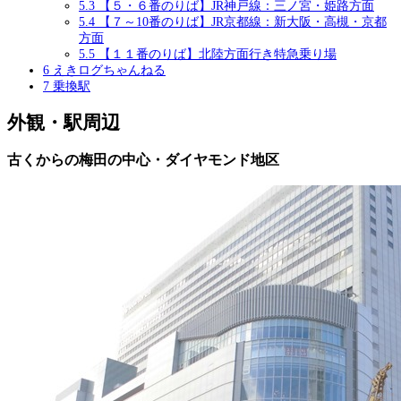
5.3
【５・６番のりば】JR神戸線：三ノ宮・姫路方面
5.4
【７～10番のりば】JR京都線：新大阪・高槻・京都
方面
5.5
【１１番のりば】北陸方面行き特急乗り場
6
えきログちゃんねる
7
乗換駅
外観・駅周辺
古くからの梅田の中心・ダイヤモンド地区