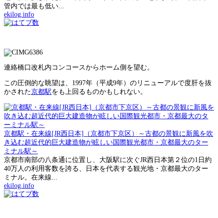
管内では最も低い...
ekilog.info
連絡橋口改札内コンコースからホーム側を望む。
この圧倒的な眺望は、1997年（平成9年）のリニューアルで度肝を抜
かされた
京都駅
をも上回るものかもしれない。
京都駅・在来線[JR西日本]（京都市下京区）～古都の景観に新風を吹
き込む超近代的巨大建造物が眩しい国際観光都市・京都最大のター
ミナル駅～
京都市南部の八条通に位置し、大阪駅に次ぐJR西日本第２位の1日約
40万人の利用客数を誇る、日本を代表する観光地・京都最大のター
ミナル。在来線...
ekilog.info