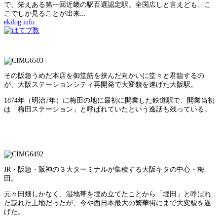
で、栄えある第一回近畿の駅百選認定駅。全国広しと言えども、こ
こでしか見ることが出来...
ekilog.info
その阪急うめだ本店を御堂筋を挟んだ向かいに堂々と君臨するの
が、大阪ステーションシティ再開発で大変貌を遂げた大阪駅。
1874年（明治7年）に梅田の地に最初に開業した鉄道駅で、開業当初
は「梅田ステーション」と呼ばれていたという逸話も残っている。
JR・阪急・阪神の３大ターミナルが集積する大阪キタの中心・梅
田。
元々田畑しかなく、湿地帯を埋め立てたことから「埋田」と呼ばれ
た寂れた土地だったが、今や西日本最大の繁華街にまで大変貌を遂
げた。