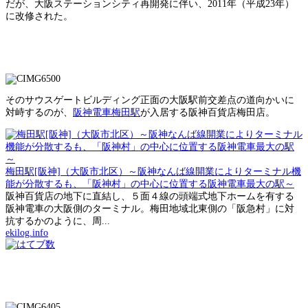
だが、大阪ステーションシティ再開発に伴い、2011年（平成23年）
に改修された。
そのサウスゲートビルディング正面の大阪駅前交差点の道向かいに
対峙するのが、
阪神電車梅田駅
が入居する阪神百貨店梅田店。
梅田駅[阪神]（大阪市北区）～阪神なんば線開業によりターミナル機
能が分散するも、「阪神村」の中心に位置する阪神電車最大の駅～
阪神百貨店の地下に直結し、５面４線の頭端式地下ホームを有する
阪神電車の大阪側のターミナル。梅田地域北東側の「阪急村」に対
抗するかのように、周...
ekilog.info