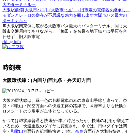
大阪駅前停[大阪市バス]（大阪市北区）～旧市電の電停名を継承し、
モダンとレトロの併存が不思議な魅力を醸し出す大阪市バス最大の
ターミナル～
JR大阪駅南東側に広がる大阪市バス最大のバスターミナル。同じ大
阪市交通局内でありながら、「梅田」を名乗る地下鉄とは平仄を合
わせず、旧大阪市電...
ekilog.info
時刻表
大阪環状線：[内回り]西九条・弁天町方面
大阪の環状線は、緑一色の各駅電車のみの東京山手線と違って、奈
良・和歌山・関空方面への快速主体の路線で、４扉車よりも転換ク
ロスシートの３扉車が主体となっている。
かつては環状線普通と快速が6本／時だったが、快速の利用が増えて
いるため、快速重視のダイヤに変更され、今では、日中ダイヤは関
空・
和歌山
方面行き紀州時快速：4本、
奈良
方面行き大和時快速：4