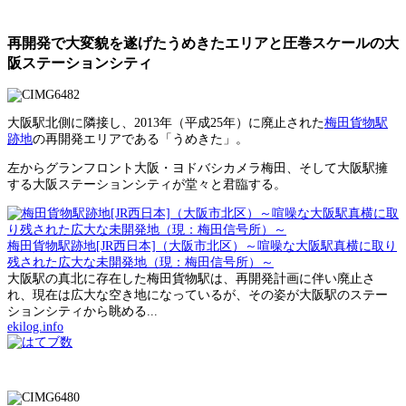
再開発で大変貌を遂げたうめきたエリアと圧巻スケールの大
阪ステーションシティ
大阪駅北側に隣接し、2013年（平成25年）に廃止された
梅田貨物駅
跡地
の再開発エリアである「うめきた」。
左からグランフロント大阪・ヨドバシカメラ梅田、そして大阪駅擁
する大阪ステーションシティが堂々と君臨する。
梅田貨物駅跡地[JR西日本]（大阪市北区）～喧噪な大阪駅真横に取り
残された広大な未開発地（現：梅田信号所）～
大阪駅の真北に存在した梅田貨物駅は、再開発計画に伴い廃止さ
れ、現在は広大な空き地になっているが、その姿が大阪駅のステー
ションシティから眺める...
ekilog.info