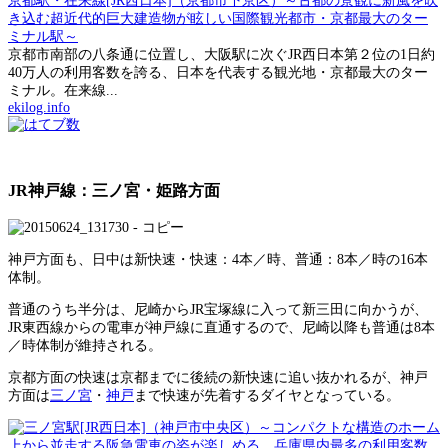
京都駅・在来線[JR西日本]（京都市下京区）～古都の景観に新風を吹
き込む超近代的巨大建造物が眩しい国際観光都市・京都最大のター
ミナル駅～
京都市南部の八条通に位置し、大阪駅に次ぐJR西日本第２位の1日約
40万人の利用客数を誇る、日本を代表する観光地・京都最大のター
ミナル。在来線...
ekilog.info
JR神戸線：三ノ宮・姫路方面
神戸方面も、日中は新快速・快速：4本／時、普通：8本／時の16本
体制。
普通のうち半分は、尼崎からJR宝塚線に入って新三田に向かうが、
JR東西線からの電車が神戸線に直通するので、尼崎以降も普通は8本
／時体制が維持される。
京都方面の快速は京都までに後続の新快速に追い抜かれるが、神戸
方面は
三ノ宮
・
神戸
まで快速が先着するダイヤとなっている。