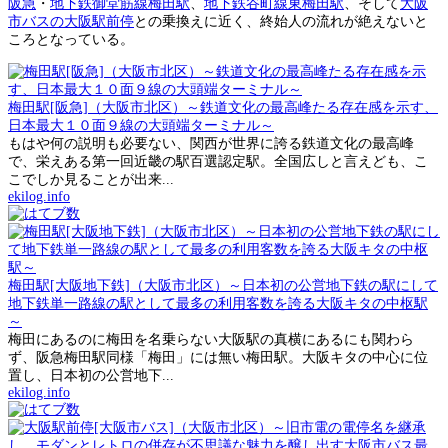
阪急
・
地下鉄御堂筋線梅田駅
、
地下鉄谷町線東梅田駅
、そして
大阪
市バスの大阪駅前停
との乗換えに近く、終始人の流れが絶えないと
ころとなっている。
梅田駅[阪急]（大阪市北区）～鉄道文化の最高峰たる存在感を示す、
日本最大１０面９線の大頭端ターミナル～
もはや何の説明も必要ない、関西が世界に誇る鉄道文化の最高峰
で、栄えある第一回近畿の駅百選認定駅。全国広しと言えども、こ
こでしか見ることが出来...
ekilog.info
梅田駅[大阪地下鉄]（大阪市北区）～日本初の公営地下鉄の駅にして
地下鉄単一路線の駅として最多の利用客数を誇る大阪キタの中枢駅
～
梅田にあるのに梅田を名乗らない大阪駅の真横にあるにも関わら
ず、阪急梅田駅同様「梅田」には無い梅田駅。大阪キタの中心に位
置し、日本初の公営地下...
ekilog.info