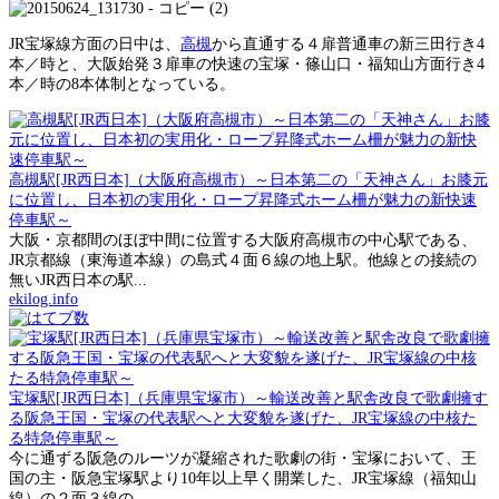
JR宝塚線方面の日中は、
高槻
から直通する４扉普通車の新三田行き4
本／時と、大阪始発３扉車の快速の宝塚・篠山口・福知山方面行き4
本／時の8本体制となっている。
高槻駅[JR西日本]（大阪府高槻市）～日本第二の「天神さん」お膝元
に位置し、日本初の実用化・ロープ昇降式ホーム柵が魅力の新快速
停車駅～
大阪・京都間のほぼ中間に位置する大阪府高槻市の中心駅である、
JR京都線（東海道本線）の島式４面６線の地上駅。他線との接続の
無いJR西日本の駅...
ekilog.info
宝塚駅[JR西日本]（兵庫県宝塚市）～輸送改善と駅舎改良で歌劇擁す
る阪急王国・宝塚の代表駅へと大変貌を遂げた、JR宝塚線の中核た
る特急停車駅～
今に通ずる阪急のルーツが凝縮された歌劇の街・宝塚において、王
国の主・阪急宝塚駅より10年以上早く開業した、JR宝塚線（福知山
線）の２面３線の...