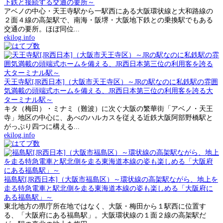
下鉄と接続する交通の要所～
アベノの中心・天王寺駅から一駅西にある大阪環状線と大和路線の
２面４線の高架駅で、南海・阪堺・大阪地下鉄との乗換駅でもある
交通の要所。ほぼ同位...
ekilog.info
天王寺駅[JR西日本]（大阪市天王寺区）～JRの駅なのに私鉄駅の雰囲
気満載の頭端式ホームを備える、JR西日本第三位の利用客を誇る大
ターミナル駅～
キタ（梅田）・ミナミ（難波）に次ぐ大阪の繁華街「アベノ・天王
寺」地区の中心に、あべのハルカスを従える近鉄大阪阿部野橋駅と
がっぷり四つに構える...
ekilog.info
福島駅[JR西日本]（大阪市福島区）～環状線の高架駅ながら、地上を
走る特急電車と駅北側を走る東海道本線の姿も楽しめる「大阪府に
ある福島駅」～
東北地方の県庁所在地ではなく、大阪・梅田から１駅西に位置す
る、「大阪府にある福島駅」。大阪環状線の１面２線の高架駅だ