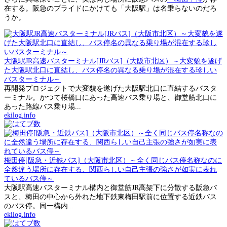
在する。阪急のプライドにかけても「大阪駅」は名乗らないのだろ
うか。
大阪駅JR高速バスターミナル[JRバス]（大阪市北区）～大変貌を遂げ
た大阪駅北口に直結し、バス停名の異なる乗り場が混在する珍しい
バスターミナル～
再開発プロジェクトで大変貌を遂げた大阪駅北口に直結するバスタ
ーミナル。かつて桜橋口にあった高速バス乗り場と、御堂筋北口に
あった路線バス乗り場...
ekilog.info
梅田停[阪急・近鉄バス]（大阪市北区）～全く同じバス停名称なのに
全然違う場所に存在する、関西らしい自己主張の強さが如実に表れ
ているバス停～
大阪駅高速バスターミナル構内と御堂筋JR高架下に分散する阪急バ
スと、梅田の中心から外れた地下鉄東梅田駅前に位置する近鉄バス
のバス停。同一構内...
ekilog.info