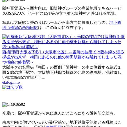
阪神百貨店から西方向は、旧阪神グループの商業施設であるハービ
スOSAKAや、ハービスEST等が立ち並ぶ阪神村と呼ばれる地域。
写真は大阪駅１番のりばホームから南方向に撮影したもの。
地下鉄
四つ橋線の西梅田駅
は、この近辺に存在する。
西梅田駅[大阪地下鉄]（大阪市北区）～当時の技術では阪神線を潜る
採掘が出来ず、梅田にあるのに他の梅田駅群から離れてしまった四
つ橋線の終着駅～
大阪キタの繁華街「梅田」の西側「阪神村」の南に位置する島式１
面２線の地下駅で、大阪地下鉄四つ橋線の北側の終着駅。混雑激し
い御堂筋線の支線とし...
ekilog.info
今度は、阪神百貨店から東に進んだところにある阪神前交差点。
南東方向に伸びているのが御堂筋で、地下鉄御堂筋線と谷町線はこ