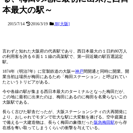
本最大の駅～
2015/7/14
2016/3/19
JR[大阪]
言わずと知れた大阪府の代表駅であり、西日本最大の１日約80万人
の利用客を誇る６面１１線の高架駅で、第一回近畿の駅百選認定
駅。
1874年（明治7年）に官製鉄道の大阪ー
神戸
間開通と同時に開業。開
業当初は場所が梅田にあるため「梅田ステーション」と呼ばれてい
たというトリビアがある。
今や各線の駅が集まる西日本最大のターミナルとなった梅田だが、
この地に最初に出来たのは、梅田にあるのに梅田を名乗らないこの
大阪駅である。
長らく古びた駅舎だったが、大阪ステーションシティの大再開発に
より、おしゃれでモダンで壮大な駅に大変貌を遂げる。空中庭園ま
で備える一大建造物は、長らく梅田の象徴だった
阪急梅田駅
から存
在感を奪い取ってしまうくらいの衝撃を与えている。