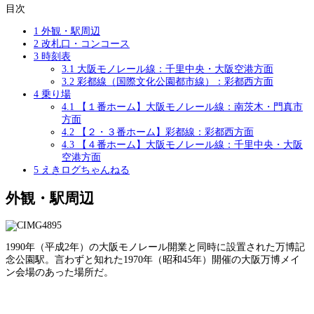
目次
1
外観・駅周辺
2
改札口・コンコース
3
時刻表
3.1
大阪モノレール線：千里中央・大阪空港方面
3.2
彩都線（国際文化公園都市線）：彩都西方面
4
乗り場
4.1
【１番ホーム】大阪モノレール線：南茨木・門真市
方面
4.2
【２・３番ホーム】彩都線：彩都西方面
4.3
【４番ホーム】大阪モノレール線：千里中央・大阪
空港方面
5
えきログちゃんねる
外観・駅周辺
1990年（平成2年）の大阪モノレール開業と同時に設置された万博記
念公園駅。言わずと知れた1970年（昭和45年）開催の大阪万博メイ
ン会場のあった場所だ。