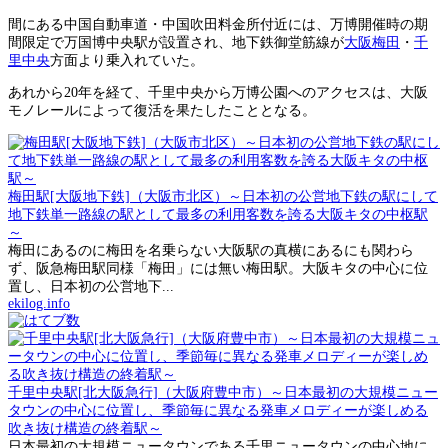
間にある中国自動車道・中国吹田料金所付近には、万博開催時の期
間限定で万国博中央駅が設置され、地下鉄御堂筋線が
大阪梅田
・
千
里中央
方面より乗入れていた。
あれから20年を経て、千里中央から万博公園へのアクセスは、大阪
モノレールによって復活を果たしたこととなる。
梅田駅[大阪地下鉄]（大阪市北区）～日本初の公営地下鉄の駅にして
地下鉄単一路線の駅として最多の利用客数を誇る大阪キタの中枢駅
～
梅田にあるのに梅田を名乗らない大阪駅の真横にあるにも関わら
ず、阪急梅田駅同様「梅田」には無い梅田駅。大阪キタの中心に位
置し、日本初の公営地下...
ekilog.info
千里中央駅[北大阪急行]（大阪府豊中市）～日本最初の大規模ニュー
タウンの中心に位置し、季節毎に異なる発車メロディーが楽しめる
吹き抜け構造の終着駅～
日本最初の大規模ニュータウンである千里ニュータウンの中心地に