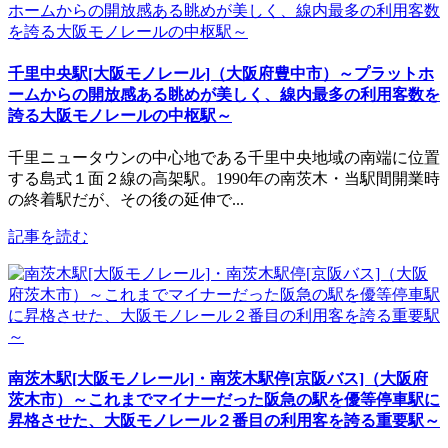
千里中央駅[大阪モノレール]（大阪府豊中市）～プラットホ
ームからの開放感ある眺めが美しく、線内最多の利用客数を
誇る大阪モノレールの中枢駅～
千里ニュータウンの中心地である千里中央地域の南端に位置
する島式１面２線の高架駅。1990年の南茨木・当駅間開業時
の終着駅だが、その後の延伸で...
記事を読む
南茨木駅[大阪モノレール]・南茨木駅停[京阪バス]（大阪府
茨木市）～これまでマイナーだった阪急の駅を優等停車駅に
昇格させた、大阪モノレール２番目の利用客を誇る重要駅～