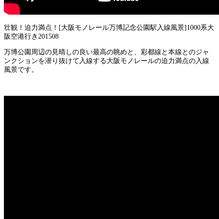
壮観！迫力満点！[大阪モノレール万博記念公園駅入線風景]1000系大
阪空港行き201508
万博公園周辺の見晴しの良い最高の眺めと、彩都線と本線とのジャ
ンクションを潜り抜けて入線する大阪モノレールの迫力満点の入線
風景です。