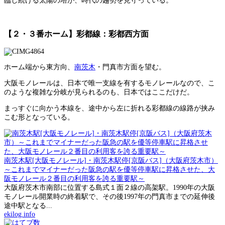
臨し続ける太陽の塔が、時代の趨勢を見守っている。
【２・３番ホーム】彩都線：彩都西方面
ホーム端から東方向、
南茨木
・門真市方面を望む。
大阪モノレールは、日本で唯一支線を有するモノレールなので、こ
のような複雑な分岐が見られるのも、日本ではここだけだ。
まっすぐに向かう本線を、途中から左に折れる彩都線の線路が挟み
こむ形となっている。
南茨木駅[大阪モノレール]・南茨木駅停[京阪バス]（大阪府茨木市）
～これまでマイナーだった阪急の駅を優等停車駅に昇格させた、大
阪モノレール２番目の利用客を誇る重要駅～
大阪府茨木市南部に位置する島式１面２線の高架駅。1990年の大阪
モノレール開業時の終着駅で、その後1997年の門真市までの延伸後
途中駅となる...
ekilog.info