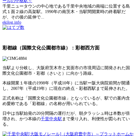
ールの中枢駅～
千里ニュータウンの中心地である千里中央地域の南端に位置する島
式１面２線の高架駅。1990年の南茨木・当駅間開業時の終着駅だ
が、その後の延伸で...
ekilog.info
彩都線（国際文化公園都市線）：彩都西方面
当駅より分岐し、大阪府茨木市と箕面市の市境周辺に開発された国
際文化公園都市・彩都（さいと）に向かう路線。
本線開業１年後の1998年（平成10年）に当駅ー阪大病院前間が開通
し、2007年（平成19年）に現在の終点・彩都西駅まで延伸された。
正式名称は「国際文化公園都市線」となっているが、駅での案内含
め愛称である「彩都線」の名称が用いられている。
日中は当駅始発の20分間隔の運行だが、朝夕ラッシュ時は本数が倍
増され、かつ本線の
千里中央駅
まで乗り入れ、利便性が図られてい
る。