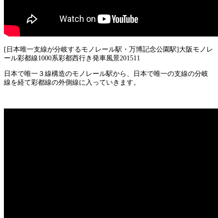
[日本唯一支線が分岐するモノレール駅・万博記念公園駅]大阪モノレ
ール彩都線1000系彩都西行き発車風景201511
日本で唯一３線構造のモノレール駅から、日本で唯一の支線の分岐
線を経て彩都線の外側線に入っていきます。