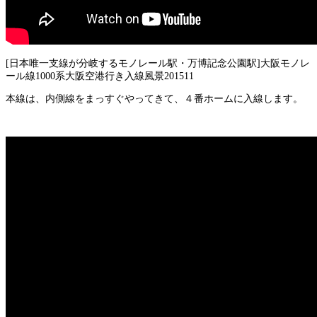
[日本唯一支線が分岐するモノレール駅・万博記念公園駅]大阪モノレ
ール線1000系大阪空港行き入線風景201511
本線は、内側線をまっすぐやってきて、４番ホームに入線します。