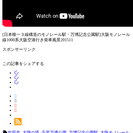
[日本唯一３線構造のモノレール駅・万博記念公園駅]大阪モノレール
線1000系大阪空港行き発車風景201511
スポンサーリンク
この記事をシェアする
吹田市
,
太陽の塔
,
千里万博公園
,
万博記念公園駅
,
大阪モノレール