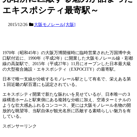
エキスポシティ最寄駅～
2015/12/26
大阪モノレール[大阪]
1970年（昭和45年）の大阪万博開催時に臨時営業された万国博中央
口駅付近に、1990年（平成2年）に開業した大阪モノレール線・彩都
線の高架駅で、2015年（平成27年）11月にオープンした日本最大級
の大型複合施設・エキスポシティ（EXPOCITY）の最寄駅。
日本で唯一支線が分岐するモノレール駅として有名で、栄えある第
１回近畿の駅百選にも認定されている。
エキスポシティ開業で新たな賑わいを見せているが、日本唯一の３
線構造ホームと駅東側にある複雑な分岐に加え、空港ターミナルの
ような壮大感あふれるコンコース、更には大阪モノレール名物の開
放的な眺望等、当駅自体が観光名所に匹敵する素晴らしい魅力を有
している。
スポンサーリンク