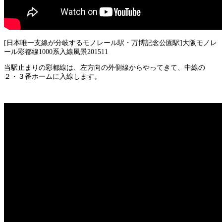
[日本唯一支線が分岐するモノレール駅・万博記念公園駅]大阪モノレ
ール彩都線1000系入線風景201511
当駅止まりの彩都線は、左方向の外側線からやってきて、中線の
２・３番ホームに入線します。