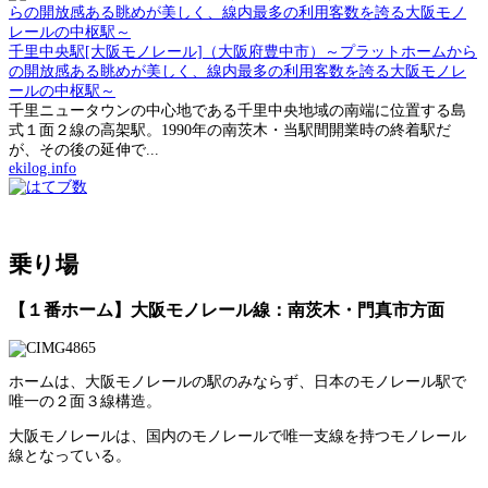
千里中央駅[大阪モノレール]（大阪府豊中市）～プラットホームから
の開放感ある眺めが美しく、線内最多の利用客数を誇る大阪モノレ
ールの中枢駅～
千里ニュータウンの中心地である千里中央地域の南端に位置する島
式１面２線の高架駅。1990年の南茨木・当駅間開業時の終着駅だ
が、その後の延伸で...
ekilog.info
乗り場
【１番ホーム】大阪モノレール線：南茨木・門真市方面
ホームは、大阪モノレールの駅のみならず、日本のモノレール駅で
唯一の２面３線構造。
大阪モノレールは、国内のモノレールで唯一支線を持つモノレール
線となっている。