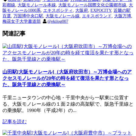
彩都線
,
大阪モノレール本線
,
大阪モノレール国際文化公園都市線
,
大
阪モノレール1000系
,
エキスポシティ
,
大阪府
,
EXPOCITY
,
近畿の駅
百選
,
万国博中央口駅
,
大阪モノレール線
,
エキスポランド
,
大阪万博
,
梅花女子大学書道部
@ekilog007
関連記事
山田駅[大阪モノレール]（大阪府吹田市）～万博会場へのア
クセスモノレールが20年の時を経て復活を果たす形となっ
た、阪急千里線との乗換駅～
千里ニュータウンの中心地・千里中央から一駅東に位置す
る、大阪モノレール線の１面２線の高架駅で、阪急千里線と
の乗換駅。1990年（平成2年）の...
記事を読む