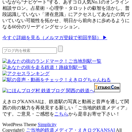
いながら“ナビゲート”する、あすコロ人気No.1のオンライン
相談サロン。占星術・心理学・タロットの叡智を活かし、普
段認識していない「潜在意識」にアクセスしてあなたの気づ
いていない可能性を拓かせ、明日から前向きに歩めるように
なる60分のリーディングセッション。
今すぐ詳細を見る（メルマガ登録で初回半額） ▶
えきログKANSAIは、鉄道駅の写真と動画と音声を通して関
西の街の魅力を再発見する新しい「ご当地的鉄道メディア」
です。ご意見・ご感想を
こちら
から是非お寄せ下さい！
WordPress Theme
Simplicity
Copyright©
ご当地的鉄道メディア・えきログKANSAI
All