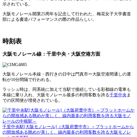
示されている。
大阪モノレール開業25周年を記念して行われた、梅花女子大学書道
部による書道パフォーマンスの際の作品らしい。
時刻表
大阪モノレール線：千里中央・大阪空港方面
大阪モノレール本線・西行きの日中は門真市ー大阪空港間通しの運
転が10分間隔で行われる。
ラッシュ時は、同系統に加えて当駅で接続している彩都線の電車も
本線に乗り入れ、大阪モノレール最多の利用客数を誇る
千里中央
ま
での区間便が増発されている。
千里中央駅[大阪モノレール]（大阪府豊中市）～プラットホームから
の開放感ある眺めが美しく、線内最多の利用客数を誇る大阪モノレ