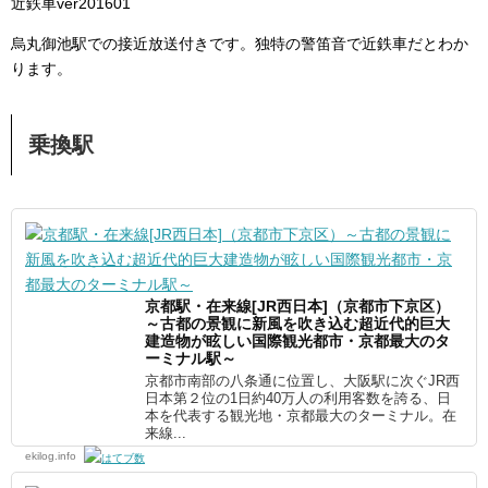
近鉄車ver201601
烏丸御池駅での接近放送付きです。独特の警笛音で近鉄車だとわか
ります。
乗換駅
京都駅・在来線[JR西日本]（京都市下京区）
～古都の景観に新風を吹き込む超近代的巨大
建造物が眩しい国際観光都市・京都最大のタ
ーミナル駅～
京都市南部の八条通に位置し、大阪駅に次ぐJR西
日本第２位の1日約40万人の利用客数を誇る、日
本を代表する観光地・京都最大のターミナル。在
来線...
ekilog.info