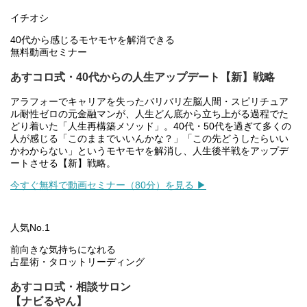
イチオシ
40代から感じるモヤモヤを解消できる
無料動画セミナー
あすコロ式・40代からの人生アップデート【新】戦略
アラフォーでキャリアを失ったバリバリ左脳人間・スピリチュア
ル耐性ゼロの元金融マンが、人生どん底から立ち上がる過程でた
どり着いた「人生再構築メソッド」。40代・50代を過ぎて多くの
人が感じる「このままでいいんかな？」「この先どうしたらいい
かわからない」というモヤモヤを解消し、人生後半戦をアップデ
ートさせる【新】戦略。
今すぐ無料で動画セミナー（80分）を見る ▶
人気No.1
前向きな気持ちになれる
占星術・タロットリーディング
あすコロ式・相談サロン
【ナビるやん】