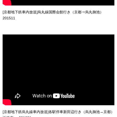
[京都地下鉄車内放送]烏丸線国際会館行き（京都⇒烏丸御池）
201511
[京都地下鉄烏丸線車内放送]各駅停車新田辺行き（烏丸御池→京都）