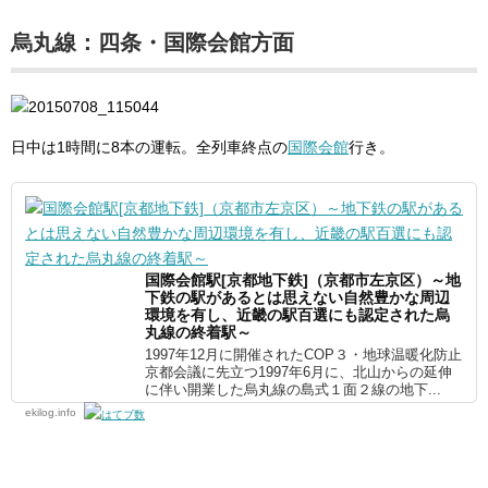
烏丸線：四条・国際会館方面
日中は1時間に8本の運転。全列車終点の
国際会館
行き。
国際会館駅[京都地下鉄]（京都市左京区）～地
下鉄の駅があるとは思えない自然豊かな周辺
環境を有し、近畿の駅百選にも認定された烏
丸線の終着駅～
1997年12月に開催されたCOP３・地球温暖化防止
京都会議に先立つ1997年6月に、北山からの延伸
に伴い開業した烏丸線の島式１面２線の地下...
ekilog.info