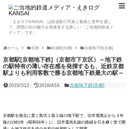
「えきログKANSAI」は鉄道駅の写真と動画と音声を通し
て、関西の街の魅力を再発見する新しい「ご当地的鉄道メ
ディア」です。
ホーム
京都
鉄道駅[京都]
京都地下鉄[京都]
京都駅[京都地下鉄]（京都市下京区）～地下鉄
の駅特有の薄い存在感を発揮するも、近鉄京都
駅よりも利用客数で勝る京都地下鉄最大の駅～
2015/7/12
2016/4/16
京都地下鉄[京都]
京都駅を南北に貫く島式１面２線の地下駅で、旧市電廃止から３年
後の1981年（昭和56年）に、旧市電烏丸線の路線を引き継ぐ形で開
通した地下鉄烏丸線の当初の終着駅として開業。