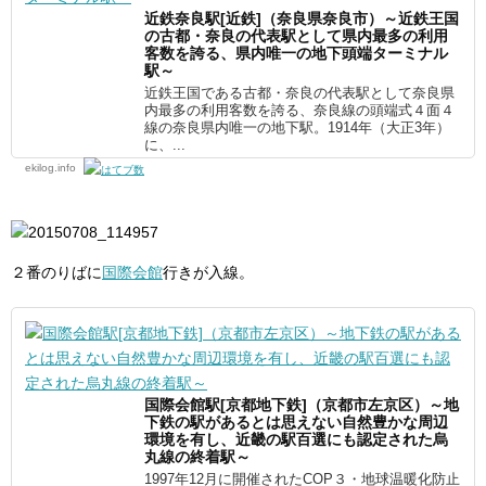
近鉄奈良駅[近鉄]（奈良県奈良市）～近鉄王国
の古都・奈良の代表駅として県内最多の利用
客数を誇る、県内唯一の地下頭端ターミナル
駅～
近鉄王国である古都・奈良の代表駅として奈良県
内最多の利用客数を誇る、奈良線の頭端式４面４
線の奈良県内唯一の地下駅。1914年（大正3年）
に、...
ekilog.info
２番のりばに
国際会館
行きが入線。
国際会館駅[京都地下鉄]（京都市左京区）～地
下鉄の駅があるとは思えない自然豊かな周辺
環境を有し、近畿の駅百選にも認定された烏
丸線の終着駅～
1997年12月に開催されたCOP３・地球温暖化防止