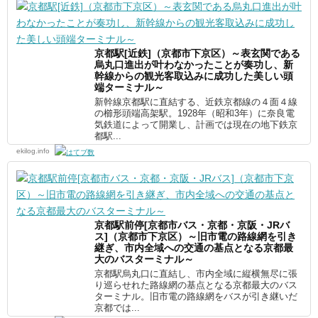
京都駅[近鉄]（京都市下京区）～表玄関である
烏丸口進出が叶わなかったことが奏功し、新
幹線からの観光客取込みに成功した美しい頭
端ターミナル～
新幹線京都駅に直結する、近鉄京都線の４面４線
の櫛形頭端高架駅。1928年（昭和3年）に奈良電
気鉄道によって開業し、計画では現在の地下鉄京
都駅...
ekilog.info
京都駅前停[京都市バス・京都・京阪・JRバ
ス]（京都市下京区）～旧市電の路線網を引き
継ぎ、市内全域への交通の基点となる京都最
大のバスターミナル～
京都駅烏丸口に直結し、市内全域に縦横無尽に張
り巡らせれた路線網の基点となる京都最大のバス
ターミナル。旧市電の路線網をバスが引き継いだ
京都では...