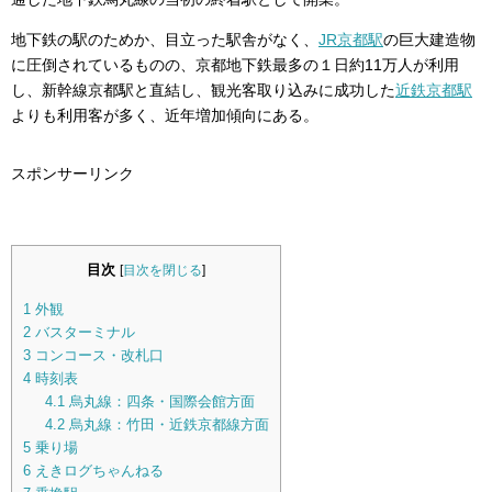
地下鉄の駅のためか、目立った駅舎がなく、
JR京都駅
の巨大建造物
に圧倒されているものの、京都地下鉄最多の１日約11万人が利用
し、新幹線京都駅と直結し、観光客取り込みに成功した
近鉄京都駅
よりも利用客が多く、近年増加傾向にある。
スポンサーリンク
目次
[
目次を閉じる
]
1
外観
2
バスターミナル
3
コンコース・改札口
4
時刻表
4.1
烏丸線：四条・国際会館方面
4.2
烏丸線：竹田・近鉄京都線方面
5
乗り場
6
えきログちゃんねる