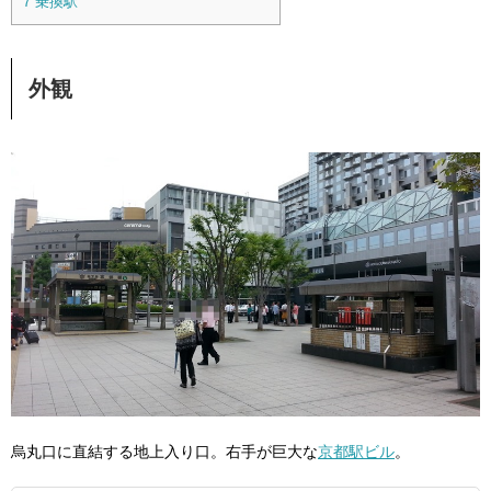
7
乗換駅
外観
烏丸口に直結する地上入り口。右手が巨大な
京都駅ビル
。