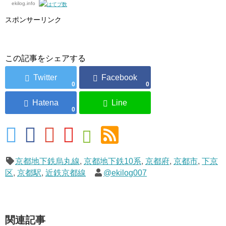
ekilog.info
スポンサーリンク
この記事をシェアする
0
0
0
京都地下鉄烏丸線
,
京都地下鉄10系
,
京都府
,
京都市
,
下京
区
,
京都駅
,
近鉄京都線
@ekilog007
関連記事