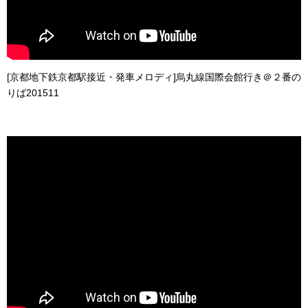
[京都地下鉄京都駅接近・発車メロディ]烏丸線国際会館行き＠２番の
りば201511