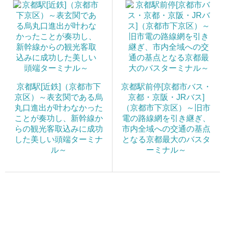
京都駅[近鉄]（京都市下
京都駅前停[京都市バス・
京区）～表玄関である烏
京都・京阪・JRバス]
丸口進出が叶わなかった
（京都市下京区）～旧市
ことが奏功し、新幹線か
電の路線網を引き継ぎ、
らの観光客取込みに成功
市内全域への交通の基点
した美しい頭端ターミナ
となる京都最大のバスタ
ル～
ーミナル～