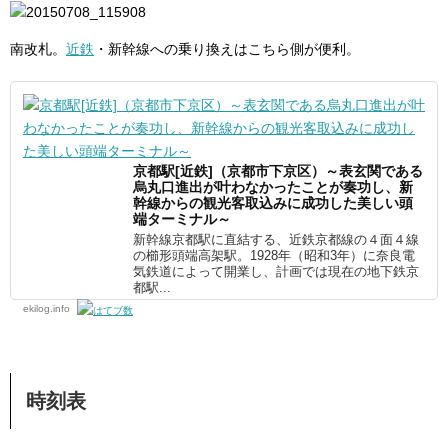
南改札。
近鉄
・新幹線への乗り換えはこちら側が便利。
京都駅[近鉄]（京都市下京区）～表玄関である
烏丸口進出が叶わなかったことが奏功し、新
幹線からの観光客取込みに成功した美しい頭
端ターミナル～
新幹線京都駅に直結する、近鉄京都線の４面４線
の櫛形頭端高架駅。1928年（昭和3年）に奈良電
気鉄道によって開業し、計画では現在の地下鉄京
都駅...
ekilog.info
時刻表