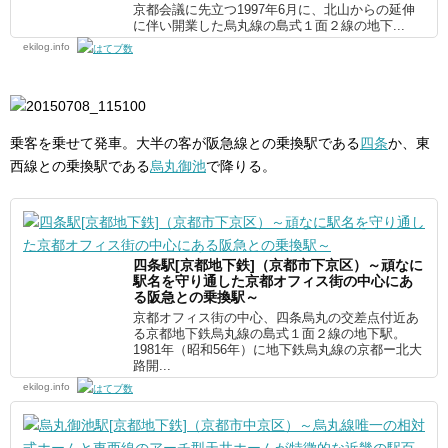
京都会議に先立つ1997年6月に、北山からの延伸
に伴い開業した烏丸線の島式１面２線の地下...
ekilog.info
乗客を乗せて発車。大半の客が阪急線との乗換駅である
四条
か、東
西線との乗換駅である
烏丸御池
で降りる。
四条駅[京都地下鉄]（京都市下京区）～頑なに
駅名を守り通した京都オフィス街の中心にあ
る阪急との乗換駅～
京都オフィス街の中心、四条烏丸の交差点付近あ
る京都地下鉄烏丸線の島式１面２線の地下駅。
1981年（昭和56年）に地下鉄烏丸線の京都ー北大
路開...
ekilog.info