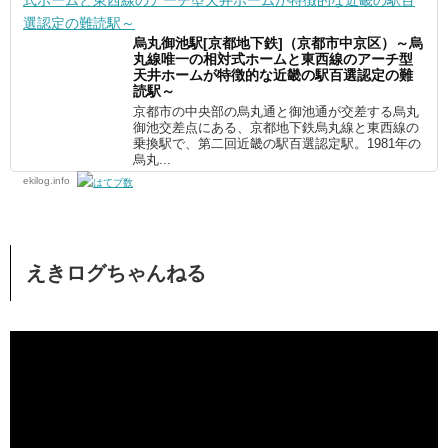
烏丸御池駅[京都地下鉄]（京都市中京区）～烏
丸線唯一の相対式ホームと東西線のアーチ型
天井ホームが特徴的な近畿の駅百選認定の難
読駅～
京都市の中央部の烏丸通と御池通が交差する烏丸
御池交差点にある、京都地下鉄烏丸線と東西線の
乗換駅で、第二回近畿の駅百選認定駅。1981年の
烏丸...
ekilog.info
えきログちゃんねる