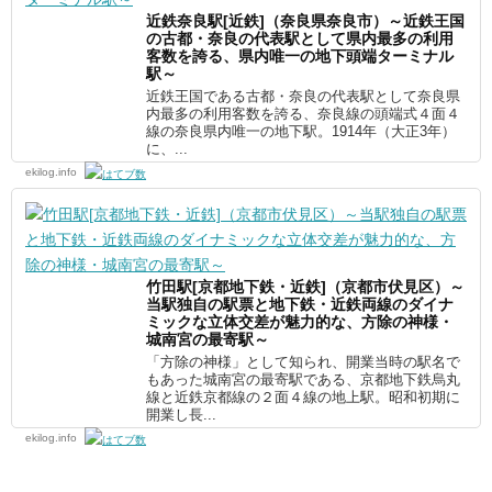
近鉄奈良駅[近鉄]（奈良県奈良市）～近鉄王国
の古都・奈良の代表駅として県内最多の利用
客数を誇る、県内唯一の地下頭端ターミナル
駅～
近鉄王国である古都・奈良の代表駅として奈良県
内最多の利用客数を誇る、奈良線の頭端式４面４
線の奈良県内唯一の地下駅。1914年（大正3年）
に、...
ekilog.info
竹田駅[京都地下鉄・近鉄]（京都市伏見区）～
当駅独自の駅票と地下鉄・近鉄両線のダイナ
ミックな立体交差が魅力的な、方除の神様・
城南宮の最寄駅～
「方除の神様」として知られ、開業当時の駅名で
もあった城南宮の最寄駅である、京都地下鉄烏丸
線と近鉄京都線の２面４線の地上駅。昭和初期に
開業し長...
ekilog.info