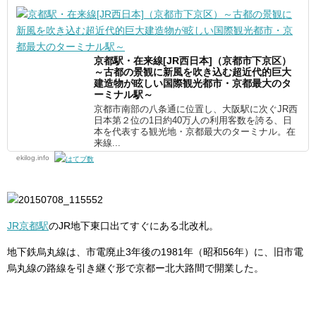
京都駅・在来線[JR西日本]（京都市下京区）
～古都の景観に新風を吹き込む超近代的巨大
建造物が眩しい国際観光都市・京都最大のタ
ーミナル駅～
京都市南部の八条通に位置し、大阪駅に次ぐJR西
日本第２位の1日約40万人の利用客数を誇る、日
本を代表する観光地・京都最大のターミナル。在
来線...
ekilog.info
JR京都駅
のJR地下東口出てすぐにある北改札。
地下鉄烏丸線は、市電廃止3年後の1981年（昭和56年）に、旧市電
烏丸線の路線を引き継ぐ形で京都ー北大路間で開業した。