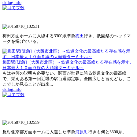
ekilog.info
梅田方面ホームに入線する3300系準急
梅田
行き。祇園祭のヘッドマ
ークを掲げている。
梅田駅[阪急]（大阪市北区）～鉄道文化の最高峰たる存在感を示す、
日本最大１０面９線の大頭端ターミナル～
もはや何の説明も必要ない、関西が世界に誇る鉄道文化の最高峰
で、栄えある第一回近畿の駅百選認定駅。全国広しと言えども、こ
こでしか見ることが出来...
ekilog.info
反対側京都方面ホームに入選した準急
河原町
行きも何と3300系。