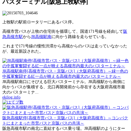
バスターミナル[阪急上牧駅停]
上牧駅の駅前ロータリーにあるバス停。
高槻市営バスが上牧の住宅街を循環して、国道171号線を経由して
阪
急高槻市駅
から
JR高槻駅南
に向かう路線を走らせている。
これまで171号線の慢性渋滞から高槻からのバスは走っていなかった
が、最近新設された。
JR高槻駅南停[高槻市営バス・京阪バス]（大阪府高槻市）～緑一色の
中孤軍奮闘する紅一点が映える高槻市内最大のバスターミナル～
JR高槻駅南口にそびえる巨大バスターミナル。JR高槻駅から南側に
向かうバスが集積する、北口再開発前から存在する大阪府高槻市最
大のバスターミナ...
ekilog.info
阪急高槻駅停[高槻市営バス・京阪バス]（大阪府高槻市）～コンパク
トにまとまった市営バスと京阪バスの共演～
阪急高槻市駅の南北に直結するバス乗り場。JR高槻駅のようにター