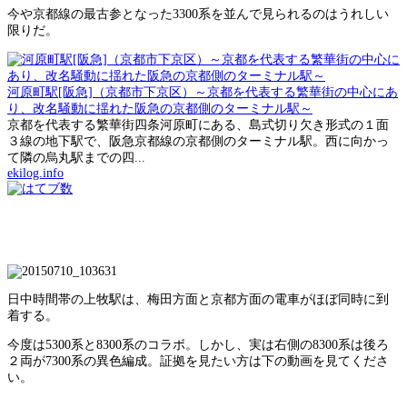
今や京都線の最古参となった3300系を並んで見られるのはうれしい
限りだ。
河原町駅[阪急]（京都市下京区）～京都を代表する繁華街の中心にあ
り、改名騒動に揺れた阪急の京都側のターミナル駅～
京都を代表する繁華街四条河原町にある、島式切り欠き形式の１面
３線の地下駅で、阪急京都線の京都側のターミナル駅。西に向かっ
て隣の烏丸駅までの四...
ekilog.info
日中時間帯の上牧駅は、梅田方面と京都方面の電車がほぼ同時に到
着する。
今度は5300系と8300系のコラボ。しかし、実は右側の8300系は後ろ
２両が7300系の異色編成。証拠を見たい方は下の動画を見てくださ
い。