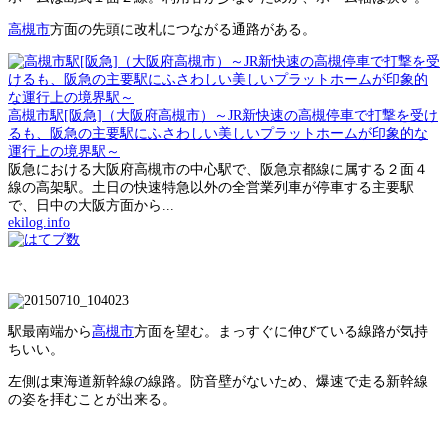
高槻市
方面の先頭に改札につながる通路がある。
高槻市駅[阪急]（大阪府高槻市）～JR新快速の高槻停車で打撃を受け
るも、阪急の主要駅にふさわしい美しいプラットホームが印象的な
運行上の境界駅～
阪急における大阪府高槻市の中心駅で、阪急京都線に属する２面４
線の高架駅。土日の快速特急以外の全営業列車が停車する主要駅
で、日中の大阪方面から...
ekilog.info
駅最南端から
高槻市
方面を望む。まっすぐに伸びている線路が気持
ちいい。
左側は東海道新幹線の線路。防音壁がないため、爆速で走る新幹線
の姿を拝むことが出来る。