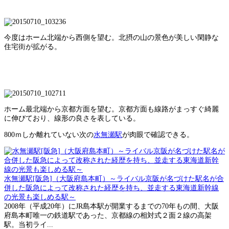
今度はホーム北端から西側を望む。北摂の山の景色が美しい閑静な
住宅街が拡がる。
ホーム最北端から京都方面を望む。京都方面も線路がまっすぐ綺麗
に伸びており、線形の良さを表している。
800ｍしか離れていない次の
水無瀬駅
が肉眼で確認できる。
水無瀬駅[阪急]（大阪府島本町）～ライバル京阪が名づけた駅名が合
併した阪急によって改称された経歴を持ち、並走する東海道新幹線
の光景も楽しめる駅～
2008年（平成20年）にJR島本駅が開業するまでの70年もの間、大阪
府島本町唯一の鉄道駅であった、京都線の相対式２面２線の高架
駅。当初ライ...