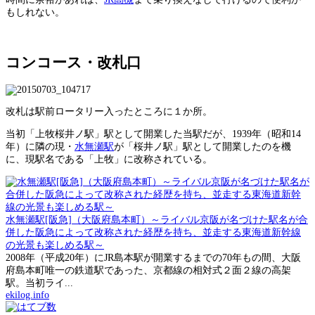
もしれない。
コンコース・改札口
改札は駅前ロータリー入ったところに１か所。
当初「上牧桜井ノ駅」駅として開業した当駅だが、1939年（昭和14
年）に隣の現・
水無瀬駅
が「桜井ノ駅」駅として開業したのを機
に、現駅名である「上牧」に改称されている。
水無瀬駅[阪急]（大阪府島本町）～ライバル京阪が名づけた駅名が合
併した阪急によって改称された経歴を持ち、並走する東海道新幹線
の光景も楽しめる駅～
2008年（平成20年）にJR島本駅が開業するまでの70年もの間、大阪
府島本町唯一の鉄道駅であった、京都線の相対式２面２線の高架
駅。当初ライ...
ekilog.info