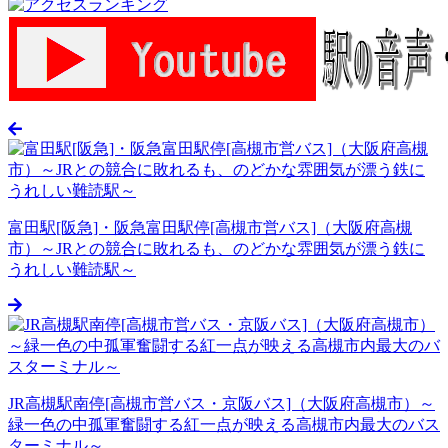
富田駅[阪急]・阪急富田駅停[高槻市営バス]（大阪府高槻
市）～JRとの競合に敗れるも、のどかな雰囲気が漂う鉄に
うれしい難読駅～
JR高槻駅南停[高槻市営バス・京阪バス]（大阪府高槻市）～
緑一色の中孤軍奮闘する紅一点が映える高槻市内最大のバス
ターミナル～