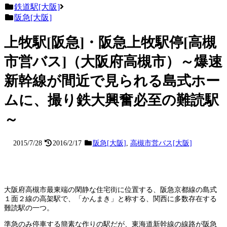
鉄道駅[大阪]
阪急[大阪]
上牧駅[阪急]・阪急上牧駅停[高槻
市営バス]（大阪府高槻市）～爆速
新幹線が間近で見られる島式ホー
ムに、撮り鉄大興奮必至の難読駅
～
2015/7/28
2016/2/17
阪急[大阪]
,
高槻市営バス[大阪]
大阪府高槻市最東端の閑静な住宅街に位置する、阪急京都線の島式
１面２線の高架駅で、「かんまき」と称する、関西に多数存在する
難読駅の一つ。
準急のみ停車する簡素な作りの駅だが、東海道新幹線の線路が阪急