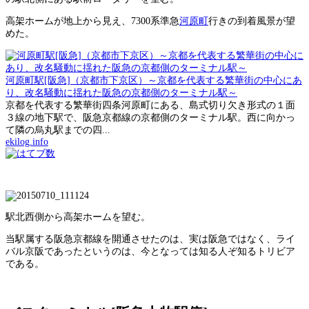
高架ホームが地上から見え、7300系準急
河原町
行きの到着風景が望
めた。
河原町駅[阪急]（京都市下京区）～京都を代表する繁華街の中心にあ
り、改名騒動に揺れた阪急の京都側のターミナル駅～
京都を代表する繁華街四条河原町にある、島式切り欠き形式の１面
３線の地下駅で、阪急京都線の京都側のターミナル駅。西に向かっ
て隣の烏丸駅までの四...
ekilog.info
駅北西側から高架ホームを望む。
当駅属する阪急京都線を開通させたのは、実は阪急ではなく、ライ
バル京阪であったというのは、今となっては知る人ぞ知るトリビア
である。