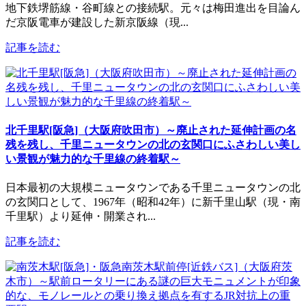
地下鉄堺筋線・谷町線との接続駅。元々は梅田進出を目論ん
だ京阪電車が建設した新京阪線（現...
記事を読む
北千里駅[阪急]（大阪府吹田市）～廃止された延伸計画の名
残を残し、千里ニュータウンの北の玄関口にふさわしい美し
い景観が魅力的な千里線の終着駅～
日本最初の大規模ニュータウンである千里ニュータウンの北
の玄関口として、1967年（昭和42年）に新千里山駅（現・南
千里駅）より延伸・開業され...
記事を読む