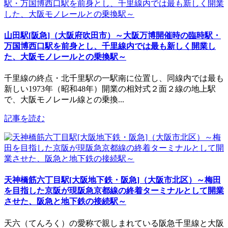
山田駅[阪急]（大阪府吹田市）～大阪万博開催時の臨時駅・
万国博西口駅を前身とし、千里線内では最も新しく開業し
た、大阪モノレールとの乗換駅～
千里線の終点・北千里駅の一駅南に位置し、同線内では最も
新しい1973年（昭和48年）開業の相対式２面２線の地上駅
で、大阪モノレール線との乗換...
記事を読む
天神橋筋六丁目駅[大阪地下鉄・阪急]（大阪市北区）～梅田
を目指した京阪が現阪急京都線の終着ターミナルとして開業
させた、阪急と地下鉄の接続駅～
天六（てんろく）の愛称で親しまれている阪急千里線と大阪