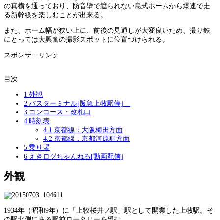
の真横を通っており、防音壁で遮られない島式ホームから爆速で走
る新幹線を楽しむことが出来る。
また、ホーム幅が狭い上に、前後の見通しが大変良いため、撮り鉄
にとっては大興奮の撮影スポットに位置づけられる。
スポンサーリンク
目次
1
外観
2
バスターミナル[阪急上牧駅停]
3
コンコース・改札口
4
時刻表
4.1
京都線：大阪梅田方面
4.2
京都線：京都河原町方面
5
乗り場
6
えきログちゃんねる[動画配信]
外観
1934年（昭和9年）に「上牧桜井ノ駅」駅として開業した上牧駅。そ
の駅北側にある駅前ロータリーを望む。