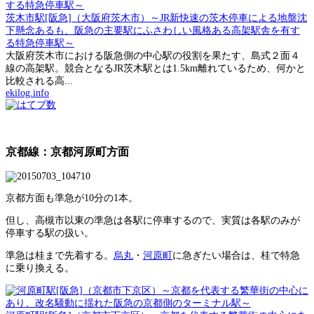
茨木市駅[阪急]（大阪府茨木市）～JR新快速の茨木停車による地盤沈
下懸念あるも、阪急の主要駅にふさわしい風格ある高架駅舎を有す
る特急停車駅～
大阪府茨木市における阪急側の中心駅の役割を果たす、島式２面４
線の高架駅。競合となるJR茨木駅とは1.5km離れているため、何かと
比較される高...
ekilog.info
京都線：京都河原町方面
京都方面も準急が10分の1本。
但し、高槻市以東の準急は各駅に停車するので、実質は各駅のみが
停車する駅の扱い。
準急は桂まで先着する。
烏丸
・
河原町
に急ぎたい場合は、桂で特急
に乗り換える。