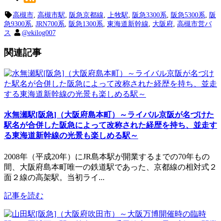
高槻市
,
高槻市駅
,
阪急京都線
,
上牧駅
,
阪急3300系
,
阪急5300系
,
阪
急9300系
,
JRN700系
,
阪急1300系
,
東海道新幹線
,
大阪府
,
高槻市営バ
ス
@ekilog007
関連記事
水無瀬駅[阪急]（大阪府島本町）～ライバル京阪が名づけた
駅名が合併した阪急によって改称された経歴を持ち、並走す
る東海道新幹線の光景も楽しめる駅～
2008年（平成20年）にJR島本駅が開業するまでの70年もの
間、大阪府島本町唯一の鉄道駅であった、京都線の相対式２
面２線の高架駅。当初ライ...
記事を読む