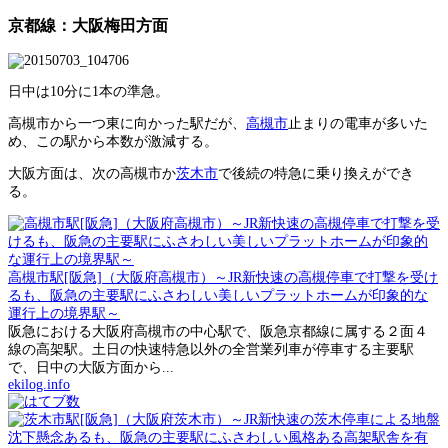
京都線：大阪梅田方面
日中は10分に1本の準急。
高槻市から一つ東に向かった駅だが、
高槻市
止まりの電車が多いた
め、この駅から本数が激減する。
大阪方面は、次の高槻市か
茨木市
で後続の特急に乗り換えができ
る。
高槻市駅[阪急]（大阪府高槻市）～JR新快速の高槻停車で打撃を受け
るも、阪急の主要駅にふさわしい美しいプラットホームが印象的な
運行上の境界駅～
阪急における大阪府高槻市の中心駅で、阪急京都線に属する２面４
線の高架駅。土日の快速特急以外の全営業列車が停車する主要駅
で、日中の大阪方面から...
ekilog.info