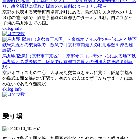
河原町駅[阪急]（京都市下京区）～京都を代表する繁華街の中心にあ
り、改名騒動に揺れた阪急の京都側のターミナル駅～
京都を代表する繁華街四条河原町にある、島式切り欠き形式の１面
３線の地下駅で、阪急京都線の京都側のターミナル駅。西に向かっ
て隣の烏丸駅までの四...
ekilog.info
烏丸駅[阪急]（京都市下京区）～京都オフィス街の中心にある地下鉄
烏丸線との乗換駅で、阪急では京都市内最大の利用客数を誇る難読
駅～
京都オフィス街の中心、四条烏丸交差点を東西に貫く、阪急京都線
の島式１面２線の地下駅で、初めての人はまず「からすま」とは読
めないであろう難読駅...
ekilog.info
乗り場
ホームは島式１面２線。利用客が少ないためか、ホーム幅は狭い。