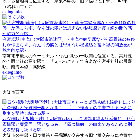
表する金融街に位置する、京阪本線の１面２線の地下駅。1963年
（昭和38年）に、...
ekilog.info
今宮戎駅[南海]（大阪市浪速区）～南海本線所属ながら高野線の各停
しか停まらず、なんばの隣とは思えない秘境感と複々線の開放感が
魅力的な駅～
南海電車最大のターミナル・なんば駅の一駅南に位置する、高野線
の１面２線の高架駅で、「えべっさん」で有名な今宮戎神社の最寄
駅。南海本線・高野線...
ekilog.info
大阪市西区
四ツ橋駅[大阪地下鉄]（大阪市西区）～長堀鶴見緑地線延伸により心
斎橋駅と実質同一駅となるも、「四つ橋線」の由来であるために別
名を堅持し続ける駅～
大阪市の中部・四つ橋筋と長堀通が交差する四ツ橋交差点に位置す