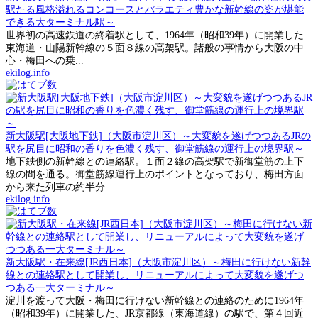
駅たる風格溢れるコンコースとバラエティ豊かな新幹線の姿が堪能
できる大ターミナル駅～
世界初の高速鉄道の終着駅として、1964年（昭和39年）に開業した
東海道・山陽新幹線の５面８線の高架駅。諸般の事情から大阪の中
心・梅田への乗...
ekilog.info
新大阪駅[大阪地下鉄]（大阪市淀川区）～大変貌を遂げつつあるJRの
駅を尻目に昭和の香りを色濃く残す、御堂筋線の運行上の境界駅～
地下鉄側の新幹線との連絡駅。１面２線の高架駅で新御堂筋の上下
線の間を通る。御堂筋線運行上のポイントとなっており、梅田方面
から来た列車の約半分...
ekilog.info
新大阪駅・在来線[JR西日本]（大阪市淀川区）～梅田に行けない新幹
線との連絡駅として開業し、リニューアルによって大変貌を遂げつ
つある一大ターミナル～
淀川を渡って大阪・梅田に行けない新幹線との連絡のために1964年
（昭和39年）に開業した、JR京都線（東海道線）の駅で、第４回近