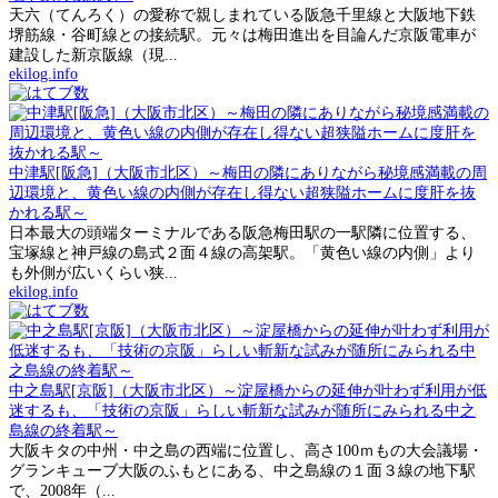
天六（てんろく）の愛称で親しまれている阪急千里線と大阪地下鉄
堺筋線・谷町線との接続駅。元々は梅田進出を目論んだ京阪電車が
建設した新京阪線（現...
ekilog.info
中津駅[阪急]（大阪市北区）～梅田の隣にありながら秘境感満載の周
辺環境と、黄色い線の内側が存在し得ない超狭隘ホームに度肝を抜
かれる駅～
日本最大の頭端ターミナルである阪急梅田駅の一駅隣に位置する、
宝塚線と神戸線の島式２面４線の高架駅。「黄色い線の内側」より
も外側が広いくらい狭...
ekilog.info
中之島駅[京阪]（大阪市北区）～淀屋橋からの延伸が叶わず利用が低
迷するも、「技術の京阪」らしい斬新な試みが随所にみられる中之
島線の終着駅～
大阪キタの中州・中之島の西端に位置し、高さ100ｍもの大会議場・
グランキューブ大阪のふもとにある、中之島線の１面３線の地下駅
で、2008年（...