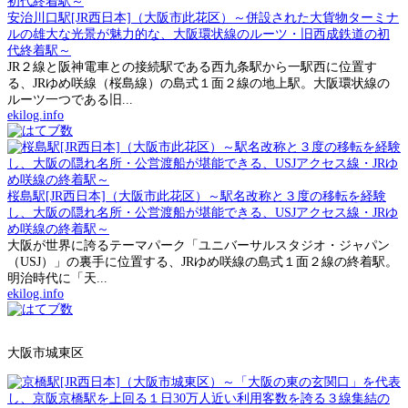
安治川口駅[JR西日本]（大阪市此花区）～併設された大貨物ターミナ
ルの雄大な光景が魅力的な、大阪環状線のルーツ・旧西成鉄道の初
代終着駅～
JR２線と阪神電車との接続駅である西九条駅から一駅西に位置す
る、JRゆめ咲線（桜島線）の島式１面２線の地上駅。大阪環状線の
ルーツ一つである旧...
ekilog.info
桜島駅[JR西日本]（大阪市此花区）～駅名改称と３度の移転を経験
し、大阪の隠れ名所・公営渡船が堪能できる、USJアクセス線・JRゆ
め咲線の終着駅～
大阪が世界に誇るテーマパーク「ユニバーサルスタジオ・ジャパン
（USJ）」の裏手に位置する、JRゆめ咲線の島式１面２線の終着駅。
明治時代に「天...
ekilog.info
大阪市城東区