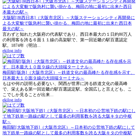
大阪駅[JR西日本]（大阪市北区）～大阪ステーションシティ再開発に
よる大変貌で阪急村に襲い掛かる、梅田の地に最初に出来た西日本
最大の駅～
言わずと知れた大阪府の代表駅であり、西日本最大の１日約80万人
の利用客を誇る６面１１線の高架駅で、第一回近畿の駅百選認定
駅。1874年（明治...
ekilog.info
梅田駅[阪急]（大阪市北区）～鉄道文化の最高峰たる存在感を示す、
日本最大１０面９線の大頭端ターミナル～
もはや何の説明も必要ない、関西が世界に誇る鉄道文化の最高峰
で、栄えある第一回近畿の駅百選認定駅。全国広しと言えども、こ
こでしか見ることが出来...
ekilog.info
梅田駅[大阪地下鉄]（大阪市北区）～日本初の公営地下鉄の駅にして
地下鉄単一路線の駅として最多の利用客数を誇る大阪キタの中枢駅