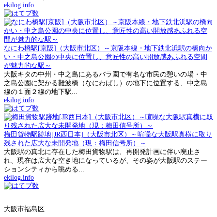
ekilog.info
なにわ橋駅[京阪]（大阪市北区）～京阪本線・地下鉄北浜駅の橋向か
い・中之島公園の中央に位置し、意匠性の高い開放感あふれる空間
が魅力的な駅～
大阪キタの中州・中之島にあるバラ園で有名な市民の憩いの場・中
之島公園に架かる難波橋（なにわばし）の地下に位置する、中之島
線の１面２線の地下駅...
ekilog.info
梅田貨物駅跡地[JR西日本]（大阪市北区）～喧噪な大阪駅真横に取り
残された広大な未開発地（現：梅田信号所）～
大阪駅の真北に存在した梅田貨物駅は、再開発計画に伴い廃止さ
れ、現在は広大な空き地になっているが、その姿が大阪駅のステー
ションシティから眺める...
ekilog.info
大阪市福島区