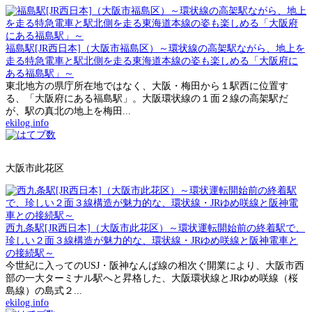
福島駅[JR西日本]（大阪市福島区）～環状線の高架駅ながら、地上を
走る特急電車と駅北側を走る東海道本線の姿も楽しめる「大阪府に
ある福島駅」～
東北地方の県庁所在地ではなく、大阪・梅田から１駅西に位置す
る、「大阪府にある福島駅」。大阪環状線の１面２線の高架駅だ
が、駅の真北の地上を梅田...
ekilog.info
大阪市此花区
西九条駅[JR西日本]（大阪市此花区）～環状運転開始前の終着駅で、
珍しい２面３線構造が魅力的な、環状線・JRゆめ咲線と阪神電車と
の接続駅～
今世紀に入ってのUSJ・阪神なんば線の相次ぐ開業により、大阪市西
部の一大ターミナル駅へと昇格した、大阪環状線とJRゆめ咲線（桜
島線）の島式２...
ekilog.info