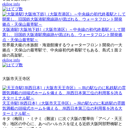
ekilog.info
大阪港駅[大阪地下鉄]（大阪市港区）～中央線の初代終着駅として開
業し、旧国鉄大阪港駅廃線跡が偲ばれる、ウォータフロント開発拠
点・天保山最寄駅～
世界最大級の水族館・海遊館擁するウォーターフロント開発の一大
拠点・天保山の最寄駅で、中央線初代終着駅でもある、島式１面２
線の高架駅。 ...
ekilog.info
大阪市天王寺区
天王寺駅[JR西日本]（大阪市天王寺区）～JRの駅なのに私鉄駅の雰囲
気満載の頭端式ホームを備える、JR西日本第三位の利用客を誇る大
ターミナル駅～
キタ（梅田）・ミナミ（難波）に次ぐ大阪の繁華街「アベノ・天王
寺」地区の中心に、あべのハルカスを従える近鉄大阪阿部野橋駅と