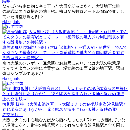
続駅～
なんばから南に約１キロ下った大国交差点にある、大阪地下鉄唯一
の島式２面４線構造の地下駅。梅田から数百メートル間隔で並走し
ていた御堂筋線と四つ...
ekilog.info
恵美須町駅[大阪地下鉄]（大阪市浪速区）～通天閣・新世界・でんで
んタウンの最寄駅として、レトロ感満載の魅力的な周辺環境を有す
る阪堺線との接続駅～
南は大阪のシンボル・通天閣のお膝元にあり、北は大阪の秋葉原・
でんでんタウンの中に位置する、堺筋線の１面２線の地下駅。駅自
体はシンプルであるが...
ekilog.info
桜川駅[阪神]（大阪市浪速区）～大阪ミナミの秘境駅南海汐見橋駅と
同じ場所にありながら、違う駅名が採用された阪神と近鉄の運行上
の交換駅～
大阪ミナミの中心地なんばから西へたったの1.5ｋｍしか離れていな
い場所にある、街中の秘境駅として有名な南海汐見橋駅と全く同じ