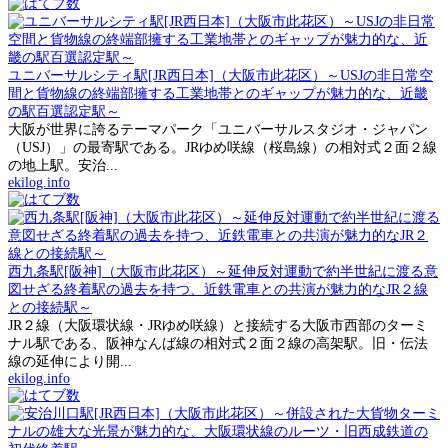
ユニバーサルシティ駅[JR西日本]（大阪市此花区）～USJの非日常空
間と貨物線の終端部擁する工業地帯とのギャップが魅力的な、近畿
の駅百選認定駅～
大阪が世界に誇るテーマパーク「ユニバーサルスタジオ・ジャパン
（USJ）」の最寄駅である。JRゆめ咲線（桜島線）の相対式２面２線
の地上駅。安治...
ekilog.info
西九条駅[阪神]（大阪市此花区）～延伸反対運動で約半世紀に渡る意
図せざる終着駅の過去を持つ、近鉄電車との共演が魅力的なJR２線
との接続駅～
JR２線（大阪環状線・JRゆめ咲線）と接続する大阪市西部のターミ
ナル駅である、阪神なんば線の相対式２面２線の高架駅。旧・伝法
線の延伸により開...
ekilog.info