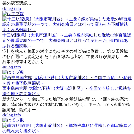
畿の駅百選認...
ekilog.info
十三駅[阪急]（大阪市淀川区）～主要３線が集結した近畿の駅百選認
定の最重要駅の一つで、大都会梅田とは打って変わった下町情緒あ
ふれる難読駅～
淀川を挟んだ梅田の対岸にあるキタの歓楽街に位置し、第３回近畿
の駅百選にも認定された４面６線の地上駅。主要３線が集結し、全
列車が停車するあまり...
ekilog.info
西中島南方駅[大阪地下鉄]（大阪市淀川区）～全国でも珍しい私鉄を
跨ぐ地下鉄高架駅～
新大阪から一つ南に下った地下鉄御堂筋線の駅で、２面２線の高架
駅。隣の新大阪駅との距離は700ｍしかなく、ホーム上から肉眼で確
認可能。島式ホー...
ekilog.info