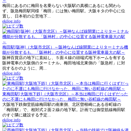
～
梅田にあるのに梅田を名乗らない大阪駅の真横にあるにも関わら
ず、阪急梅田駅同様「梅田」には無い梅田駅。大阪キタの中心に位
置し、日本初の公営地下...
ekilog.info
梅田駅[阪神]（大阪市北区）～阪神なんば線開業によりターミナル機
能が分散するも、「阪神村」の中心に位置する阪神電車最大の駅～
阪神百貨店の地下に直結し、５面４線の頭端式地下ホームを有する
阪神電車の大阪側のターミナル。梅田地域北東側の「阪急村」に対
抗するかのように、周...
ekilog.info
東梅田駅[大阪地下鉄]（大阪市北区）～本当は梅田に行くはずだった
のに不運にも梅田に行けなかった、梅田に無い谷町線の梅田駅～
大阪地下鉄御堂筋線梅田駅の南東側、北区曽根崎にある谷町線の
「梅田駅」で、相対式２面２線の地下駅。計画では御堂筋線梅田駅
のすぐ隣に建設する予定...
ekilog.info