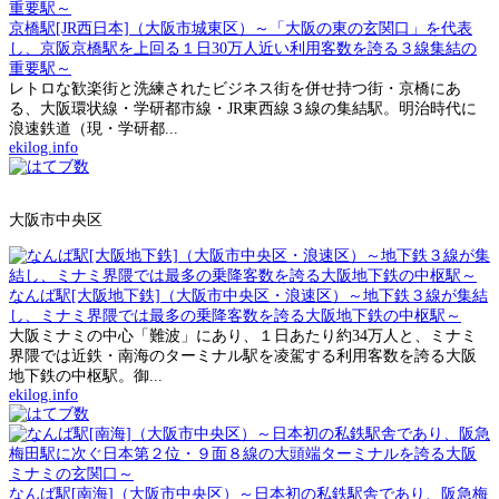
京橋駅[JR西日本]（大阪市城東区）～「大阪の東の玄関口」を代表
し、京阪京橋駅を上回る１日30万人近い利用客数を誇る３線集結の
重要駅～
レトロな歓楽街と洗練されたビジネス街を併せ持つ街・京橋にあ
る、大阪環状線・学研都市線・JR東西線３線の集結駅。明治時代に
浪速鉄道（現・学研都...
ekilog.info
大阪市中央区
なんば駅[大阪地下鉄]（大阪市中央区・浪速区）～地下鉄３線が集結
し、ミナミ界隈では最多の乗降客数を誇る大阪地下鉄の中枢駅～
大阪ミナミの中心「難波」にあり、１日あたり約34万人と、ミナミ
界隈では近鉄・南海のターミナル駅を凌駕する利用客数を誇る大阪
地下鉄の中枢駅。御...
ekilog.info
なんば駅[南海]（大阪市中央区）～日本初の私鉄駅舎であり、阪急梅