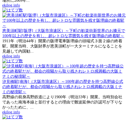
場所に2009年...
ekilog.info
恵美須町駅[阪堺]（大阪市浪速区）～下町の歓楽街新世界のお膝元で
100年以上の歴史を有し、超レトロな雰囲気を残す阪堺線の終着駅～
1911年（明治44年）開業の阪堺電車阪堺線の頭端式３面２線の終着
駅。開業当時、大阪財界が恵美須町が一大ターミナルになることを
見越して内国勧...
ekilog.info
汐見橋駅[南海]（大阪市浪速区）～100年超の歴史を持つ高野線公式
の終着駅だが、都会の喧騒から取り残されレトロ感満載の大阪ミナ
ミの秘境駅～
高野線の前身高野鉄道により1900年（明治33年）開業。当時別会社
であった南海本線と並行するとの理由で難波延伸の許認可が下りな
かったために、...
ekilog.info