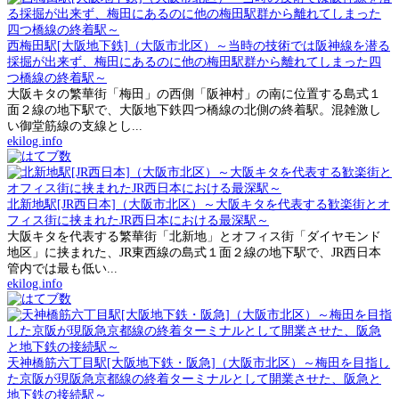
西梅田駅[大阪地下鉄]（大阪市北区）～当時の技術では阪神線を潜る
採掘が出来ず、梅田にあるのに他の梅田駅群から離れてしまった四
つ橋線の終着駅～
大阪キタの繁華街「梅田」の西側「阪神村」の南に位置する島式１
面２線の地下駅で、大阪地下鉄四つ橋線の北側の終着駅。混雑激し
い御堂筋線の支線とし...
ekilog.info
北新地駅[JR西日本]（大阪市北区）～大阪キタを代表する歓楽街とオ
フィス街に挟まれたJR西日本における最深駅～
大阪キタを代表する繁華街「北新地」とオフィス街「ダイヤモンド
地区」に挟まれた、JR東西線の島式１面２線の地下駅で、JR西日本
管内では最も低い...
ekilog.info
天神橋筋六丁目駅[大阪地下鉄・阪急]（大阪市北区）～梅田を目指し
た京阪が現阪急京都線の終着ターミナルとして開業させた、阪急と
地下鉄の接続駅～