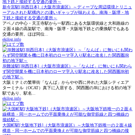
新今宮駅[JR西日本]（大阪市浪速区）～ディープな周辺環境とリニュ
ーアルされた駅構内との凄いギャップが味わえる、南海・阪堺・地
下鉄と接続する交通の要所～
アベノの中心・天王寺駅から一駅西にある大阪環状線と大和路線の
２面４線の高架駅で、南海・阪堺・大阪地下鉄との乗換駅でもある
交通の要所。ほぼ同位...
ekilog.info
JR難波駅[JR西日本]（大阪市浪速区）～「なんば」に無いにも関わら
ず関空開業を機に日本初のローマ字入り駅名に改名した関西圏JR初
の地下駅～
大阪ミナミの繁華街「なんば」からやや西に外れた大阪シティエア
ターミナル（OCAT）真下に入居する、関西圏のJRにおける初の地下
駅であり、駅名...
ekilog.info
大国町駅[大阪地下鉄]（大阪市浪速区）～大阪地下鉄唯一の２面４線
構造・同一ホームでの平面乗換えが可能な御堂筋線と四つ橋線の接