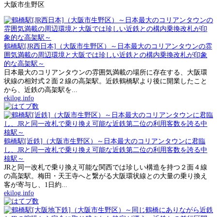
大阪市生野区
鶴橋駅[JR西日本]（大阪市生野区）～日本最大のコリアンタウンの雰
囲気満載の周辺環境と大阪では珍しい近鉄との構内乗換改札が印象
的な高架駅～
日本最大のコリアンタウンの雰囲気満載の場所に存在する、大阪環
状線の相対式２面２線の高架駅。近鉄鶴橋駅より後に開業したこと
から、近鉄の高架駅を...
ekilog.info
鶴橋駅[近鉄]（大阪市生野区）～日本最大のコリアンタウンに君臨
し、JRと同一改札で乗り換え可能な近鉄第二位の利用客数を誇る中
核駅～
JRと同一改札で乗り換え可能な関西では珍しい構造を持つ２面４線
の高架駅。梅田・天王寺へと繋がる大阪環状線との大量の乗り換え
客が寄与し、1日約...
ekilog.info