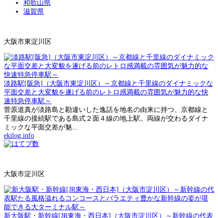
和歌山県
滋賀県
大阪市東淀川区
淡路駅[阪急]（大阪市東淀川区）～京都線と千里線のダイナミックな
平面交差と大変貌を遂げる前のレトロ感満載の雰囲気が魅力的な快
速特急停車駅～
菅原道真が淡路島と勘違いした逸話を地名の由来に持つ、京都線と
千里線の接続駅である島式２面４線の地上駅。両線が交わるダイナ
ミックな平面交差が魅...
ekilog.info
大阪市淀川区
新大阪駅・新幹線[JR東海・西日本]（大阪市淀川区）～新幹線の代表