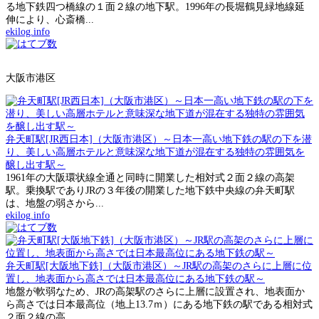
る地下鉄四つ橋線の１面２線の地下駅。1996年の長堀鶴見緑地線延
伸により、心斎橋...
ekilog.info
大阪市港区
弁天町駅[JR西日本]（大阪市港区）～日本一高い地下鉄の駅の下を潜
り、美しい高層ホテルと意味深な地下道が混在する独特の雰囲気を
醸し出す駅～
1961年の大阪環状線全通と同時に開業した相対式２面２線の高架
駅。乗換駅でありJRの３年後の開業した地下鉄中央線の弁天町駅
は、地盤の弱さから...
ekilog.info
弁天町駅[大阪地下鉄]（大阪市港区）～JR駅の高架のさらに上層に位
置し、地表面から高さでは日本最高位にある地下鉄の駅～
地盤が軟弱なため、JRの高架駅のさらに上層に設置され、地表面か
ら高さでは日本最高位（地上13.7ｍ）にある地下鉄の駅である相対式
２面２線の高...