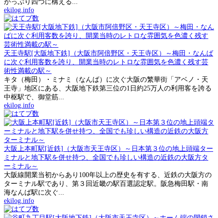
がっぷり四つに構える...
ekilog.info
天王寺駅[大阪地下鉄]（大阪市阿倍野区・天王寺区）～梅田・なんば
に次ぐ利用客数を誇り、開業当時のレトロな雰囲気を色濃く残す芸
術性満載の駅～
キタ（梅田）・ミナミ（なんば）に次ぐ大阪の繁華街「アベノ・天
王寺」地区にある、大阪地下鉄第三位の1日約25万人の利用客を誇る
中枢駅で、御堂筋...
ekilog.info
大阪上本町駅[近鉄]（大阪市天王寺区）～日本第３位の地上頭端ター
ミナルと地下駅を併せ持つ、全国でも珍しい構造の近鉄の大阪方タ
ーミナル～
大阪線開業当初からあり100年以上の歴史を有する、近鉄の大阪方の
ターミナル駅であり、第３回近畿の駅百選認定駅。阪急梅田駅・南
海なんば駅に次ぐ...
ekilog.info