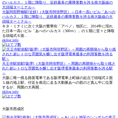
大阪阿部野橋駅[近鉄]（大阪市阿倍野区）～日本一高いビル「あべの
ハルカス」１階に陣取り、近鉄最多の乗降客数を誇る南大阪線の大
頭端ターミナル～
キタ・ミナミに次ぐ大阪の繁華街「アベノ」地区に、2014年に現れ
た日本一高いビル「あべのハルカス（300ｍ）」の１階に堂々と陣取
る頭端式６面...
ekilog.info
天王寺駅前駅[阪堺]（大阪市阿倍野区）～周囲の再開発から取り残さ
れた超レトロな雰囲気を醸し出す阪堺電車最多の利用客数を誇る駅
～
大阪に唯一残る路面電車である阪堺電車上町線の起点で頭端式２面
１線の地上駅。付近を南北に走る大動脈あべの筋のど真ん中に位置
するが、周囲の大再開...
ekilog.info
大阪市西成区