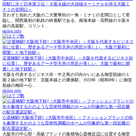
田駅に次ぐ日本第２位・９面８線の大頭端ターミナルを誇る大阪ミ
ナミの玄関口～
言わずと知れた大阪の二大繁華街の一角・ミナミの玄関口として君
臨し、関西最初の私鉄の終着駅である、南海本線・高野線の９面８
線の高架駅。コリント...
ekilog.info
淀屋橋駅[大阪地下鉄]（大阪市中央区）～大阪を代表するビジネス街
に位置し、歴史あるアーチ型天井の意匠が美しい、大阪で最初に開
業した地下鉄駅～
大阪を代表するビジネス街・中之島の川向かいにある御堂筋線の１
面２線の地下駅で、京阪本線との乗換駅。1933年（昭和8年）に御堂
筋線の梅田ー心...
ekilog.info
心斎橋駅[大阪地下鉄]（大阪市中央区）～ファッションブランドの街
を象徴するかのような芸術性満載のホームが印象的な第一回近畿の
駅百選認定駅～
大阪市の中心部・高級ブランドの集積地心斎橋近辺に位置する御堂