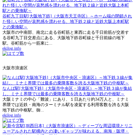
谷町九丁目駅[大阪地下鉄]（大阪市天王寺区）～ホーム端の閉鎖され
た怪しい空間が哀愁感を漂わせる、地下鉄２線と近鉄大阪上本町駅
との乗換駅～
大阪市の中南部、南北に走る谷町筋と東西に走る千日前筋が交差す
る谷町九丁目交差点にある、大阪地下鉄谷町線と千日前線の地下
駅。谷町筋から一筋東に...
ekilog.info
大阪市浪速区
なんば駅[大阪地下鉄]（大阪市中央区・浪速区）～地下鉄３線が集結
し、ミナミ界隈では最多の乗降客数を誇る大阪地下鉄の中枢駅～
大阪ミナミの中心「難波」にあり、１日あたり約34万人と、ミナミ
界隈では近鉄・南海のターミナル駅を凌駕する利用客数を誇る大阪
地下鉄の中枢駅。御...
ekilog.info