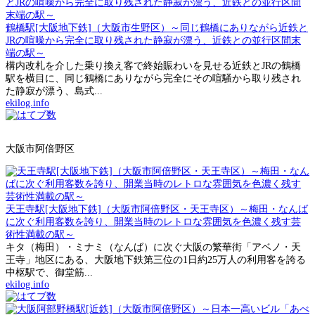
鶴橋駅[大阪地下鉄]（大阪市生野区）～同じ鶴橋にありながら近鉄と
JRの喧噪から完全に取り残された静寂が漂う、近鉄との並行区間末
端の駅～
構内改札を介した乗り換え客で終始賑わいを見せる近鉄とJRの鶴橋
駅を横目に、同じ鶴橋にありながら完全にその喧騒から取り残され
た静寂が漂う、島式...
ekilog.info
大阪市阿倍野区
天王寺駅[大阪地下鉄]（大阪市阿倍野区・天王寺区）～梅田・なんば
に次ぐ利用客数を誇り、開業当時のレトロな雰囲気を色濃く残す芸
術性満載の駅～
キタ（梅田）・ミナミ（なんば）に次ぐ大阪の繁華街「アベノ・天
王寺」地区にある、大阪地下鉄第三位の1日約25万人の利用客を誇る
中枢駅で、御堂筋...
ekilog.info