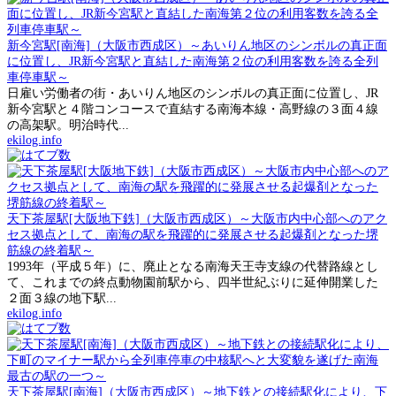
新今宮駅[南海]（大阪市西成区）～あいりん地区のシンボルの真正面
に位置し、JR新今宮駅と直結した南海第２位の利用客数を誇る全列
車停車駅～
日雇い労働者の街・あいりん地区のシンボルの真正面に位置し、JR
新今宮駅と４階コンコースで直結する南海本線・高野線の３面４線
の高架駅。明治時代...
ekilog.info
天下茶屋駅[大阪地下鉄]（大阪市西成区）～大阪市内中心部へのアク
セス拠点として、南海の駅を飛躍的に発展させる起爆剤となった堺
筋線の終着駅～
1993年（平成５年）に、廃止となる南海天王寺支線の代替路線とし
て、これまでの終点動物園前駅から、四半世紀ぶりに延伸開業した
２面３線の地下駅...
ekilog.info
天下茶屋駅[南海]（大阪市西成区）～地下鉄との接続駅化により、下