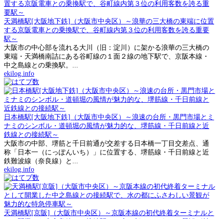
天満橋駅[大阪地下鉄]（大阪市中央区）～浪華の三大橋の東端に位置
する京阪電車との乗換駅で、谷町線内第３位の利用客数を誇る重要
駅～
大阪市の中心部を流れる大川（旧：淀川）に架かる浪華の三大橋の
東端・天満橋南詰にある谷町線の１面２線の地下駅で、京阪本線・
中之島線との乗換駅。...
ekilog.info
日本橋駅[大阪地下鉄]（大阪市中央区）～浪速の台所・黒門市場とミ
ナミのシンボル・道頓堀の風情が魅力的な、堺筋線・千日前線と近
鉄線との接続駅～
大阪市の中部、堺筋と千日前通が交差する日本橋一丁目交差点、通
称「日本一（にっぽんいち）」に位置する、堺筋線・千日前線と近
鉄難波線（奈良線）と...
ekilog.info
天満橋駅[京阪]（大阪市中央区）～京阪本線の初代終着ターミナルと