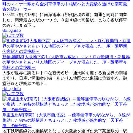
町のマイナー駅から全列車停車の中核駅へと大変貌を遂げた南海最
古の駅の一つ～
1885年（明治18年）に南海電車（初代阪堺鉄道）開通と同時に開業
した、南海最古の駅の一つで、３面４線の高架駅。長らく各駅停車
のみが止まる下...
ekilog.info
動物園前駅[大阪地下鉄]（大阪市西成区）～レトロな歓楽街・新世界
の華やかさとあいりん地区のディープさが混在した、JR・阪堺新今
宮駅との乗換駅～
大阪が世界に誇るレトロな観光名所・通天閣を擁する新世界の南端
であり、日雇い労働者の街・あいりん地区の北東端に位置する、御
堂筋線と堺筋線の地下...
ekilog.info
岸里玉出駅[南海]（大阪市西成区）～優等無停車の駅ながら、３線が
集結した独特の駅構造とちょっとした秘境感が魅力的な「天下茶
屋」の最寄駅～
地下鉄堺筋線との乗換駅となって大変貌を遂げた天下茶屋駅の一駅