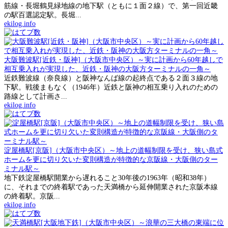
筋線・長堀鶴見緑地線の地下駅（ともに１面２線）で、第一回近畿
の駅百選認定駅。長堀...
ekilog.info
大阪難波駅[近鉄・阪神]（大阪市中央区）～実に計画から60年越しで
相互乗入れが実現した、近鉄・阪神の大阪方ターミナルの一角～
近鉄難波線（奈良線）と阪神なんば線の起終点である２面３線の地
下駅。戦後まもなく（1946年）近鉄と阪神の相互乗り入れのための
路線として計画さ...
ekilog.info
淀屋橋駅[京阪]（大阪市中央区）～地上の道幅制限を受け、狭い島式
ホームを更に切り欠いた変則構造が特徴的な京阪線・大阪側のター
ミナル駅～
地下鉄淀屋橋駅開業から遅れること30年後の1963年（昭和38年）
に、それまでの終着駅であった天満橋から延伸開業された京阪本線
の終着駅。京阪...
ekilog.info