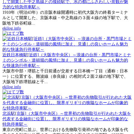
して開業した中之島線との接続駅で、水の都にふさわしい景観が魅
力的な特急停車駅～
1910年（明治43年）の京阪本線開通時に初代大阪方の終着ターミナ
ルとして開業した、京阪本線・中之島線の３面４線の地下駅で、大
阪地下鉄谷町線...
ekilog.info
近鉄日本橋駅[近鉄]（大阪市中央区）～浪速の台所・黒門市場とミナ
ミのシンボル・道頓堀の風情に加え、見通しの良いホームも魅力的
な快速急行停車駅～
大阪市中部・堺筋と千日前通が交差する日本橋一丁目（通称：日本
一）に位置する、難波線（奈良線）の相対式２面２線の地下駅で、
大阪地下鉄堺筋線と千...
ekilog.info
北浜駅[京阪]（大阪市中央区）～世界初の先物取引が行われた大阪を
代表する金融街に位置し、限界ギリギリの狭隘なホームが印象的な
特急停車駅～
東京の兜町に並ぶ、世界における先物取引発祥の地である大阪を代