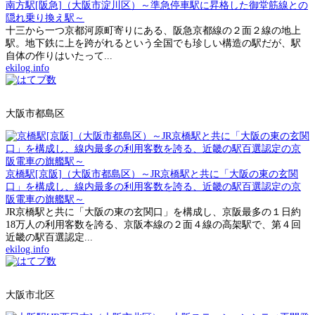
南方駅[阪急]（大阪市淀川区）～準急停車駅に昇格した御堂筋線との
隠れ乗り換え駅～
十三から一つ京都河原町寄りにある、阪急京都線の２面２線の地上
駅。地下鉄に上を跨がれるという全国でも珍しい構造の駅だが、駅
自体の作りはいたって...
ekilog.info
大阪市都島区
京橋駅[京阪]（大阪市都島区）～JR京橋駅と共に「大阪の東の玄関
口」を構成し、線内最多の利用客数を誇る、近畿の駅百選認定の京
阪電車の旗艦駅～
JR京橋駅と共に「大阪の東の玄関口」を構成し、京阪最多の１日約
18万人の利用客数を誇る、京阪本線の２面４線の高架駅で、第４回
近畿の駅百選認定...
ekilog.info
大阪市北区