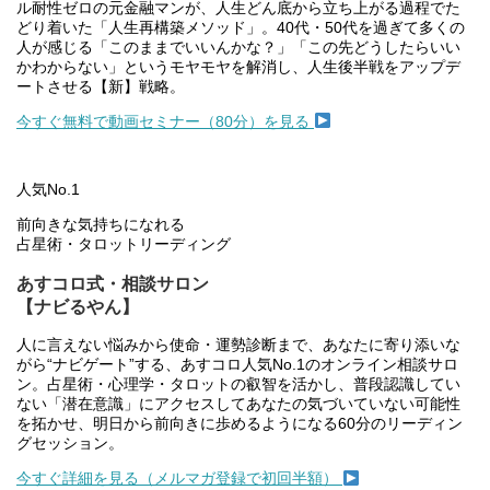
ル耐性ゼロの元金融マンが、人生どん底から立ち上がる過程でた
どり着いた「人生再構築メソッド」。40代・50代を過ぎて多くの
人が感じる「このままでいいんかな？」「この先どうしたらいい
かわからない」というモヤモヤを解消し、人生後半戦をアップデ
ートさせる【新】戦略。
今すぐ無料で動画セミナー（80分）を見る
人気No.1
前向きな気持ちになれる
占星術・タロットリーディング
あすコロ式・相談サロン
【ナビるやん】
人に言えない悩みから使命・運勢診断まで、あなたに寄り添いな
がら“ナビゲート”する、あすコロ人気No.1のオンライン相談サロ
ン。占星術・心理学・タロットの叡智を活かし、普段認識してい
ない「潜在意識」にアクセスしてあなたの気づいていない可能性
を拓かせ、明日から前向きに歩めるようになる60分のリーディン
グセッション。
今すぐ詳細を見る（メルマガ登録で初回半額）