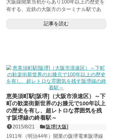
大阪線開業当初からあり100年以上の歴史を
有する、近鉄の大阪方のターミナル駅であ
り、第３回近畿の駅百選認定駅。阪急梅田
記事を読む
駅・南海なんば駅に次ぐ...
恵美須町駅[阪堺]（大阪市浪速区）～下
町の歓楽街新世界のお膝元で100年以上
の歴史を有し、超レトロな雰囲気を残
す阪堺線の終着駅～
2015/8/21
阪堺[大阪]
1911年（明治44年）開業の阪堺電車阪堺線