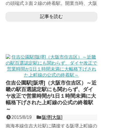
の頭端式３面２線の終着駅。開業当時、大阪
財界が恵美須町が一大ターミナルになること
記事を読む
を見越して内国勧...
住吉公園駅[阪堺]（大阪市住吉区）～近
畿の駅百選認定駅にも関わらず、ダイ
ヤ改正で営業時間が1日１時間未満に大
幅格下げされた上町線の公式の終着駅
～
2015/8/19
阪堺[大阪]
南海本線住吉大社駅に隣接する阪堺上町線の