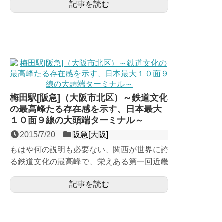
記事を読む
鉄御堂筋線に直通して...
梅田駅[阪急]（大阪市北区）～鉄道文化
の最高峰たる存在感を示す、日本最大
１０面９線の大頭端ターミナル～
2015/7/20
阪急[大阪]
もはや何の説明も必要ない、関西が世界に誇
る鉄道文化の最高峰で、栄えある第一回近畿
の駅百選認定駅。全国広しと言えども、ここ
記事を読む
でしか見ることが出来...