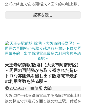
公式の終点である頭端式２面２線の地上駅。
実に100年以上前（大正13年：1913年）に
記事を読む
建設された年季...
天王寺駅前駅[阪堺]（大阪市阿倍野区）
～周囲の再開発から取り残された超レ
トロな雰囲気を醸し出す阪堺電車最多
の利用客数を誇る駅～
2015/8/17
阪堺[大阪]
大阪に唯一残る路面電車である阪堺電車上町
線の起点で頭端式２面１線の地上駅。付近を
南北に走る大動脈あべの筋のど真ん中に位置