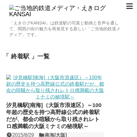
「えきログKANSAI」は鉄道駅の写真と動画と音声を通し
て、関西の街の魅力を再発見する新しい「ご当地的鉄道メ
ディア」です。
終着駅
一覧
汐見橋駅[南海]（大阪市浪速区）～100
年超の歴史を持つ高野線公式の終着駅
だが、都会の喧騒から取り残されレト
ロ感満載の大阪ミナミの秘境駅～
2015/8/29
南海[大阪]