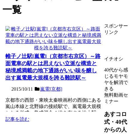
一覧
スポンサー
リンク
帷子ノ辻駅[嵐電]（京都市右京区）～路
イチオシ
面電車の駅とは思えない立派な構造と
40代から感
秘境感満載の地下通路がいい味を醸し
じるモヤモ
出す嵐電最大規模を誇る難読駅～
ヤを解消で
きる
2015/10/11
嵐電[京都]
無料動画セ
京都市の西部・東映太秦映画村の西側にある
ミナー
嵐山本線と北野線の接続駅で、嵐電最大規模
となる単式・島式混合４線を有する地上駅。
あすコロ
「かたびらのつじ」と...
記事を読む
式・40代
からの人