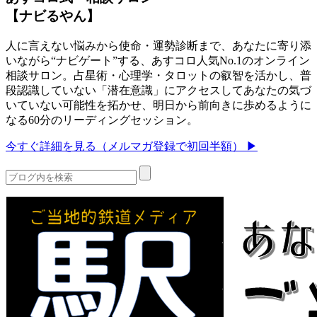
【ナビるやん】
人に言えない悩みから使命・運勢診断まで、あなたに寄り添
いながら“ナビゲート”する、あすコロ人気No.1のオンライン
相談サロン。占星術・心理学・タロットの叡智を活かし、普
段認識していない「潜在意識」にアクセスしてあなたの気づ
いていない可能性を拓かせ、明日から前向きに歩めるように
なる60分のリーディングセッション。
今すぐ詳細を見る（メルマガ登録で初回半額） ▶