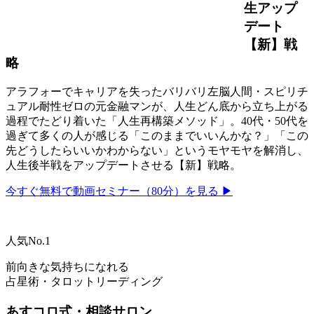
生アップ
デート
【新】戦
略
アラフォーでキャリアを失ったバリバリ左脳人間・スピリチ
ュアル耐性ゼロの元金融マンが、人生どん底から立ち上がる
過程でたどり着いた「人生再構築メソッド」。40代・50代を
過ぎて多くの人が感じる「このままでいいんかな？」「この
先どうしたらいいかわからない」というモヤモヤを解消し、
人生後半戦をアップデートさせる【新】戦略。
今すぐ無料で動画セミナー（80分）を見る ▶
人気No.1
前向きな気持ちになれる
占星術・タロットリーディング
あすコロ式・相談サロン