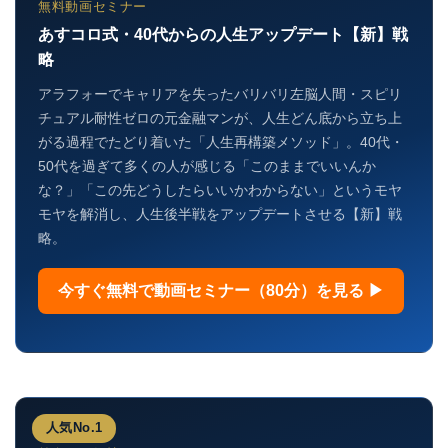
無料動画セミナー
あすコロ式・40代からの人生アップデート【新】戦
略
アラフォーでキャリアを失ったバリバリ左脳人間・スピリ
チュアル耐性ゼロの元金融マンが、人生どん底から立ち上
がる過程でたどり着いた「人生再構築メソッド」。40代・
50代を過ぎて多くの人が感じる「このままでいいんか
な？」「この先どうしたらいいかわからない」というモヤ
モヤを解消し、人生後半戦をアップデートさせる【新】戦
略。
今すぐ無料で動画セミナー（80分）を見る ▶
人気No.1