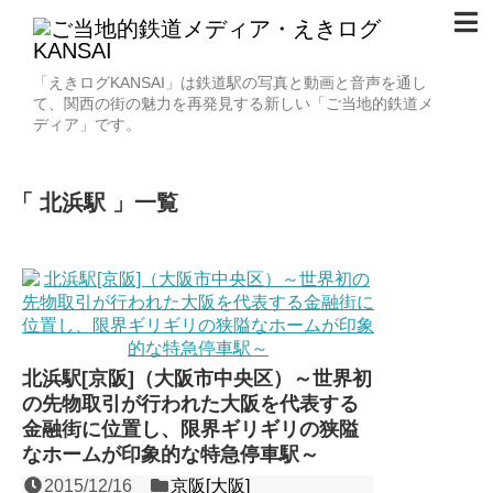
「えきログKANSAI」は鉄道駅の写真と動画と音声を通し
て、関西の街の魅力を再発見する新しい「ご当地的鉄道メ
ディア」です。
北浜駅
一覧
北浜駅[京阪]（大阪市中央区）～世界初
の先物取引が行われた大阪を代表する
金融街に位置し、限界ギリギリの狭隘
なホームが印象的な特急停車駅～
2015/12/16
京阪[大阪]