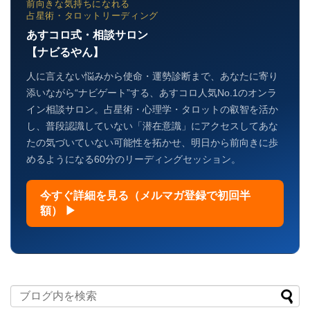
前向きな気持ちになれる
占星術・タロットリーディング
あすコロ式・相談サロン
【ナビるやん】
人に言えない悩みから使命・運勢診断まで、あなたに寄り
添いながら“ナビゲート”する、あすコロ人気No.1のオンラ
イン相談サロン。占星術・心理学・タロットの叡智を活か
し、普段認識していない「潜在意識」にアクセスしてあな
たの気づいていない可能性を拓かせ、明日から前向きに歩
めるようになる60分のリーディングセッション。
今すぐ詳細を見る（メルマガ登録で初回半
額） ▶