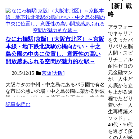
【新】戦
略
アラフォー
でキャリア
なにわ橋駅[京阪]（大阪市北区）～京阪
を失ったバ
本線・地下鉄北浜駅の橋向かい・中之
リバリ左脳
人間・スピ
島公園の中央に位置し、意匠性の高い
リチュアル
開放感あふれる空間が魅力的な駅～
耐性ゼロの
元金融マン
2015/12/15
京阪[大阪]
が、人生ど
大阪キタの中州・中之島にあるバラ園で有名
ん底から立
な市民の憩いの場・中之島公園に架かる難波
ち上がる過
橋（なにわばし）の地下に位置する、中之島
程でたどり
線の１面２線の地下駅...
記事を読む
着いた「人
生再構築メ
ソッド」。
40代・50代
を過ぎて多
くの人が感