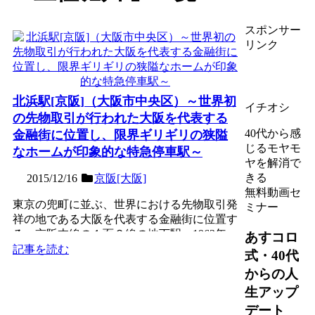
スポンサー
リンク
北浜駅[京阪]（大阪市中央区）～世界初
イチオシ
の先物取引が行われた大阪を代表する
40代から感
金融街に位置し、限界ギリギリの狭隘
じるモヤモ
なホームが印象的な特急停車駅～
ヤを解消で
きる
2015/12/16
京阪[大阪]
無料動画セ
東京の兜町に並ぶ、世界における先物取引発
ミナー
祥の地である大阪を代表する金融街に位置す
る、京阪本線の１面２線の地下駅。1963年
あすコロ
（昭和38年）に、...
記事を読む
式・40代
からの人
生アップ
デート