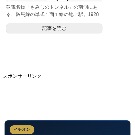
叡電名物「もみじのトンネル」の南側にあ
る、鞍馬線の単式１面１線の地上駅。1928
年（昭和3年）の開業当初は相対式２面２線
記事を読む
のホーム構造をする複...
スポンサーリンク
イチオシ