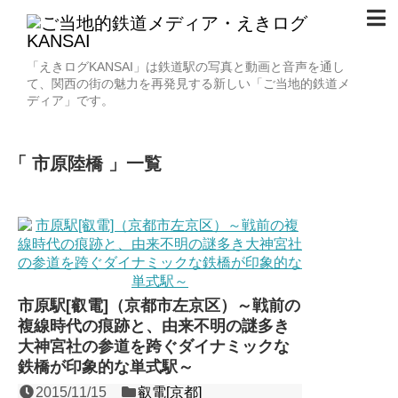
「えきログKANSAI」は鉄道駅の写真と動画と音声を通し
て、関西の街の魅力を再発見する新しい「ご当地的鉄道メ
ディア」です。
市原陸橋
一覧
市原駅[叡電]（京都市左京区）～戦前の
複線時代の痕跡と、由来不明の謎多き
大神宮社の参道を跨ぐダイナミックな
鉄橋が印象的な単式駅～
2015/11/15
叡電[京都]