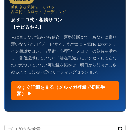
前向きな気持ちになれる
占星術・タロットリーディング
あすコロ式・相談サロン
【ナビるやん】
人に言えない悩みから使命・運勢診断まで、あなたに寄り
添いながら“ナビゲート”する、あすコロ人気No.1のオンラ
イン相談サロン。占星術・心理学・タロットの叡智を活か
し、普段認識していない「潜在意識」にアクセスしてあな
たの気づいていない可能性を拓かせ、明日から前向きに歩
めるようになる60分のリーディングセッション。
今すぐ詳細を見る（メルマガ登録で初回半
額） ▶