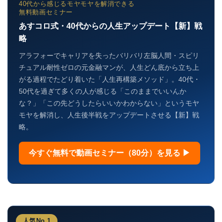
40代から感じるモヤモヤを解消できる
無料動画セミナー
あすコロ式・40代からの人生アップデート【新】戦
略
アラフォーでキャリアを失ったバリバリ左脳人間・スピリ
チュアル耐性ゼロの元金融マンが、人生どん底から立ち上
がる過程でたどり着いた「人生再構築メソッド」。40代・
50代を過ぎて多くの人が感じる「このままでいいんか
な？」「この先どうしたらいいかわからない」というモヤ
モヤを解消し、人生後半戦をアップデートさせる【新】戦
略。
今すぐ無料で動画セミナー（80分）を見る ▶
人気No.1