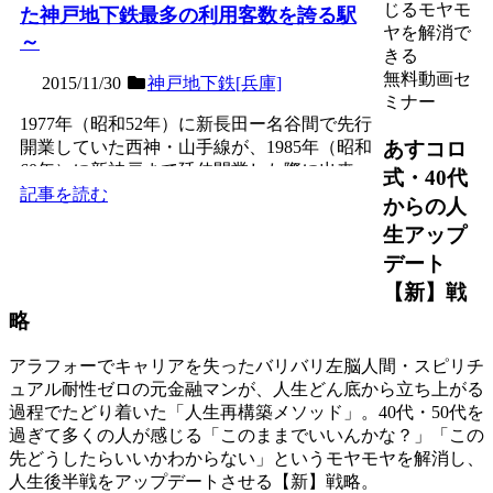
じるモヤモ
た神戸地下鉄最多の利用客数を誇る駅
ヤを解消で
～
きる
無料動画セ
2015/11/30
神戸地下鉄[兵庫]
ミナー
1977年（昭和52年）に新長田ー名谷間で先行
あすコロ
開業していた西神・山手線が、1985年（昭和
60年）に新神戸まで延伸開業した際に出来
式・40代
た、２層構...
記事を読む
からの人
生アップ
デート
【新】戦
略
アラフォーでキャリアを失ったバリバリ左脳人間・スピリチ
ュアル耐性ゼロの元金融マンが、人生どん底から立ち上がる
過程でたどり着いた「人生再構築メソッド」。40代・50代を
過ぎて多くの人が感じる「このままでいいんかな？」「この
先どうしたらいいかわからない」というモヤモヤを解消し、
人生後半戦をアップデートさせる【新】戦略。