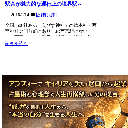
駅舎が魅力的な運行上の境界駅～
2016/2/14
阪神[兵庫]
全国3500社ある「えびす神社」の総本社・西
宮神社の門前町にあり、JR西宮駅に次い
で、西宮の地に２番目に開業した阪神本線の
２面４線の高架駅。...
記事を読む