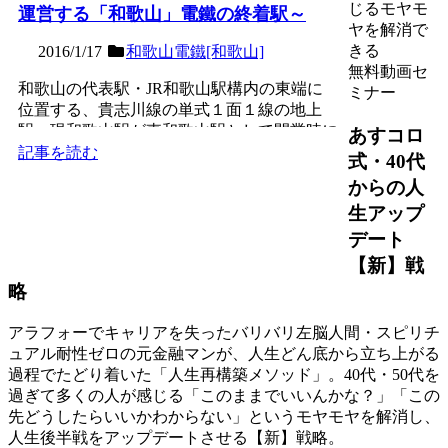
じるモヤモ
運営する「和歌山」電鐵の終着駅～
ヤを解消で
きる
2016/1/17
和歌山電鐵[和歌山]
無料動画セ
和歌山の代表駅・JR和歌山駅構内の東端に
ミナー
位置する、貴志川線の単式１面１線の地上
駅。現和歌山駅が東和歌山駅として開業時に
あすコロ
最初に乗り入れた路線の...
記事を読む
式・40代
からの人
生アップ
デート
【新】戦
略
アラフォーでキャリアを失ったバリバリ左脳人間・スピリチ
ュアル耐性ゼロの元金融マンが、人生どん底から立ち上がる
過程でたどり着いた「人生再構築メソッド」。40代・50代を
過ぎて多くの人が感じる「このままでいいんかな？」「この
先どうしたらいいかわからない」というモヤモヤを解消し、
人生後半戦をアップデートさせる【新】戦略。