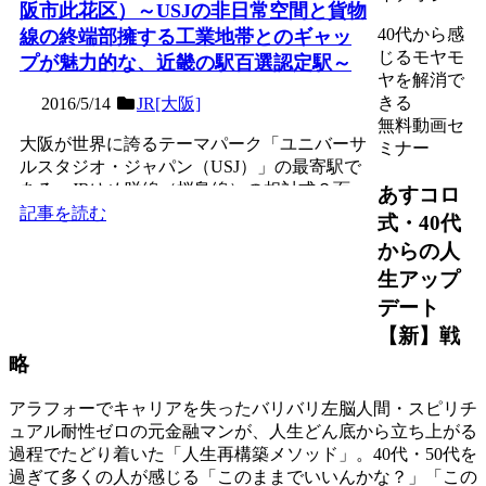
阪市此花区）～USJの非日常空間と貨物
40代から感
線の終端部擁する工業地帯とのギャッ
じるモヤモ
プが魅力的な、近畿の駅百選認定駅～
ヤを解消で
きる
2016/5/14
JR[大阪]
無料動画セ
大阪が世界に誇るテーマパーク「ユニバーサ
ミナー
ルスタジオ・ジャパン（USJ）」の最寄駅で
ある。JRゆめ咲線（桜島線）の相対式２面
あすコロ
２線の地上駅。安治...
記事を読む
式・40代
からの人
生アップ
デート
【新】戦
略
アラフォーでキャリアを失ったバリバリ左脳人間・スピリチ
ュアル耐性ゼロの元金融マンが、人生どん底から立ち上がる
過程でたどり着いた「人生再構築メソッド」。40代・50代を
過ぎて多くの人が感じる「このままでいいんかな？」「この