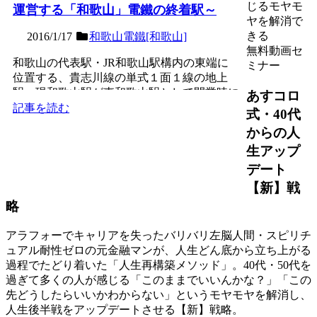
じるモヤモ
運営する「和歌山」電鐵の終着駅～
ヤを解消で
きる
2016/1/17
和歌山電鐵[和歌山]
無料動画セ
和歌山の代表駅・JR和歌山駅構内の東端に
ミナー
位置する、貴志川線の単式１面１線の地上
駅。現和歌山駅が東和歌山駅として開業時に
あすコロ
最初に乗り入れた路線の...
記事を読む
式・40代
からの人
生アップ
デート
【新】戦
略
アラフォーでキャリアを失ったバリバリ左脳人間・スピリチ
ュアル耐性ゼロの元金融マンが、人生どん底から立ち上がる
過程でたどり着いた「人生再構築メソッド」。40代・50代を
過ぎて多くの人が感じる「このままでいいんかな？」「この
先どうしたらいいかわからない」というモヤモヤを解消し、
人生後半戦をアップデートさせる【新】戦略。