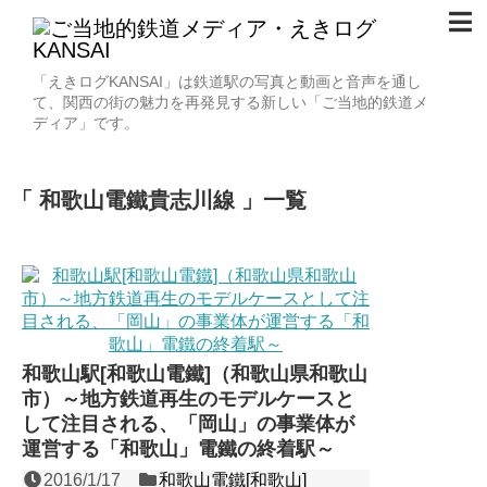
「えきログKANSAI」は鉄道駅の写真と動画と音声を通し
て、関西の街の魅力を再発見する新しい「ご当地的鉄道メ
ディア」です。
和歌山電鐵貴志川線
一覧
和歌山駅[和歌山電鐵]（和歌山県和歌山
市）～地方鉄道再生のモデルケースと
して注目される、「岡山」の事業体が
運営する「和歌山」電鐵の終着駅～
2016/1/17
和歌山電鐵[和歌山]