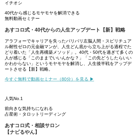
イチオシ
40代から感じるモヤモヤを解消できる
無料動画セミナー
あすコロ式・40代からの人生アップデート【新】戦略
アラフォーでキャリアを失ったバリバリ左脳人間・スピリチュア
ル耐性ゼロの元金融マンが、人生どん底から立ち上がる過程でた
どり着いた「人生再構築メソッド」。40代・50代を過ぎて多くの
人が感じる「このままでいいんかな？」「この先どうしたらいい
かわからない」というモヤモヤを解消し、人生後半戦をアップデ
ートさせる【新】戦略。
今すぐ無料で動画セミナー（80分）を見る ▶
人気No.1
前向きな気持ちになれる
占星術・タロットリーディング
あすコロ式・相談サロン
【ナビるやん】