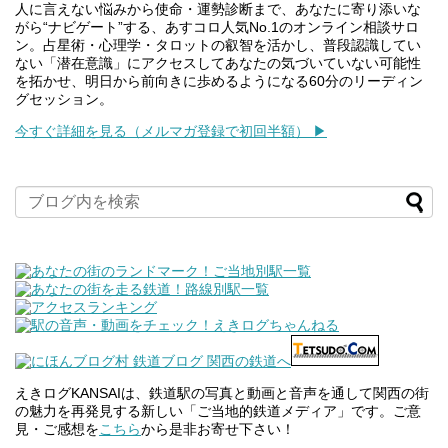
人に言えない悩みから使命・運勢診断まで、あなたに寄り添いな
がら“ナビゲート”する、あすコロ人気No.1のオンライン相談サロ
ン。占星術・心理学・タロットの叡智を活かし、普段認識してい
ない「潜在意識」にアクセスしてあなたの気づいていない可能性
を拓かせ、明日から前向きに歩めるようになる60分のリーディン
グセッション。
今すぐ詳細を見る（メルマガ登録で初回半額） ▶
えきログKANSAIは、鉄道駅の写真と動画と音声を通して関西の街
の魅力を再発見する新しい「ご当地的鉄道メディア」です。ご意
見・ご感想を
こちら
から是非お寄せ下さい！