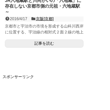
JR六地蔵駅と川向かいの「六地蔵」に
存在しない京都市側の元祖・六地蔵駅
～
2016/4/17
京阪[京都]
京都市と宇治市の市境を形成する山科川西岸
に位置する、宇治線の相対式２面２線の地上
駅（盛土駅）。大正時代から存在する元祖・
記事を読む
六地蔵駅であるが、そ...
スポンサーリンク