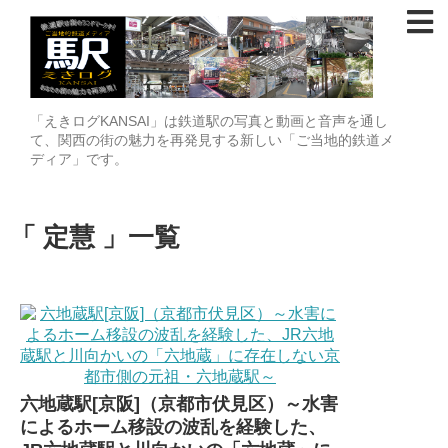
「えきログKANSAI」は鉄道駅の写真と動画と音声を通し
て、関西の街の魅力を再発見する新しい「ご当地的鉄道メ
ディア」です。
定慧
一覧
六地蔵駅[京阪]（京都市伏見区）～水害
によるホーム移設の波乱を経験した、