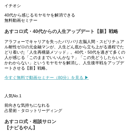
イチオシ
40代から感じるモヤモヤを解消できる
無料動画セミナー
あすコロ式・40代からの人生アップデート【新】戦略
アラフォーでキャリアを失ったバリバリ左脳人間・スピリチュア
ル耐性ゼロの元金融マンが、人生どん底から立ち上がる過程でた
どり着いた「人生再構築メソッド」。40代・50代を過ぎて多くの
人が感じる「このままでいいんかな？」「この先どうしたらいい
かわからない」というモヤモヤを解消し、人生後半戦をアップデ
ートさせる【新】戦略。
今すぐ無料で動画セミナー（80分）を見る ▶
人気No.1
前向きな気持ちになれる
占星術・タロットリーディング
あすコロ式・相談サロン
【ナビるやん】