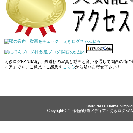
えきログKANSAIは、鉄道駅の写真と動画と音声を通して関西の街
ィア」です。ご意見・ご感想を
こちら
から是非お寄せ下さい！
WordPress Theme
Simplic
Copyright©
ご当地的鉄道メディア・えきログKANS