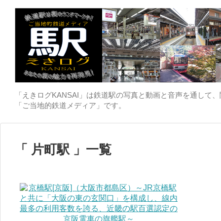
「えきログKANSAI」は鉄道駅の写真と動画と音声を通して
「ご当地的鉄道メディア」です。
片町駅
一覧