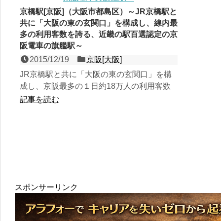
京橋駅[京阪]（大阪市都島区）～JR京橋駅と
共に「大阪の東の玄関口」を構成し、線内最
多の利用客数を誇る、近畿の駅百選認定の京
阪電車の旗艦駅～
2015/12/19
京阪[大阪]
JR京橋駅と共に「大阪の東の玄関口」を構
成し、京阪最多の１日約18万人の利用客数
を誇る、京阪本線の２面４線の高架駅で、第
記事を読む
４回近畿の駅百選認定...
スポンサーリンク