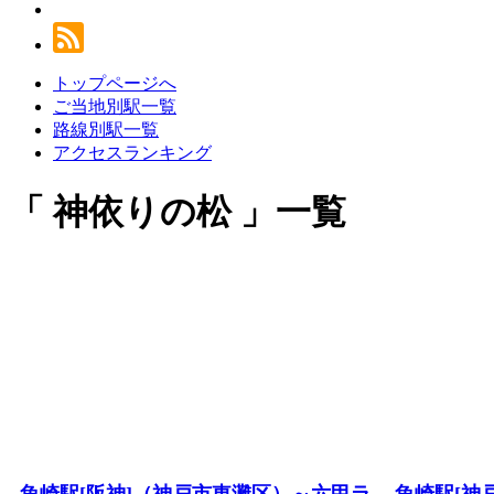
トップページへ
ご当地別駅一覧
路線別駅一覧
アクセスランキング
神依りの松
一覧
魚崎駅[阪神]（神戸市東灘区）～六甲ラ
魚崎駅[神