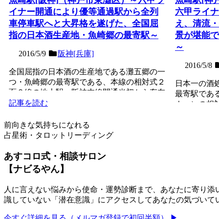
イナー開通により優等通過駅から全列
六甲ライナ
車停車駅へと大昇格を遂げた、全国屈
え、清流・
指の日本酒生産地・魚崎郷の最寄駅～
景が堪能で
～
2016/5/9
阪神[兵庫]
2016/5/8
全国屈指の日本酒の生産地である灘五郷の一
つ・魚崎郷の最寄駅である、本線の相対式２
日本一の酒
面２線の地上駅。阪神本線開通当初から存在
最寄駅であ
する非常に歴史ある駅...
記事を読む
ナー）の相
線との接続駅
記事を読む
前向きな気持ちになれる
占星術・タロットリーディング
あすコロ式・相談サロン
【ナビるやん】
人に言えない悩みから使命・運勢診断まで、あなたに寄り添い
識していない「潜在意識」にアクセスしてあなたの気づいて
今すぐ詳細を見る（メルマガ登録で初回半額） ▶