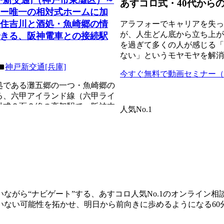
あすコロ式・40代から
ー唯一の相対式ホームに加
住吉川と酒処・魚崎郷の情
アラフォーでキャリアを失っ
が、人生どん底から立ち上が
きる、阪神電車との接続駅
を過ぎて多くの人が感じる「
ない」というモヤモヤを解消
神戸新交通[兵庫]
今すぐ無料で動画セミナー（8
処である灘五郷の一つ・魚崎郷の
る、六甲アイランド線（六甲ライ
対式２面２線の高架駅で、阪神本
人気No.1
。六甲ラ...
ながら“ナビゲート”する、あすコロ人気No.1のオンライン
いない可能性を拓かせ、明日から前向きに歩めるようになる60