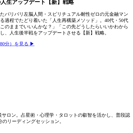
の人生アップデート【新】戦略
たバリバリ左脳人間・スピリチュアル耐性ゼロの元金融マン
る過程でたどり着いた「人生再構築メソッド」。40代・50代
このままでいいんかな？」「この先どうしたらいいかわから
し、人生後半戦をアップデートさせる【新】戦略。
0分）を見る ▶
相談サロン。占星術・心理学・タロットの叡智を活かし、普段認
分のリーディングセッション。