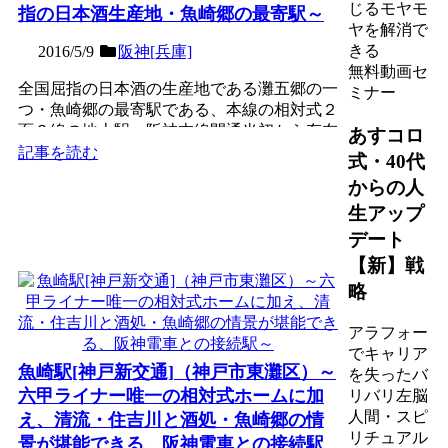
じるモヤモ
指の日本酒生産地・魚崎郷の最寄駅～
ヤを解消で
きる
2016/5/9
阪神[兵庫]
無料動画セ
全国屈指の日本酒の生産地である灘五郷の一
ミナー
つ・魚崎郷の最寄駅である、本線の相対式２
面２線の地上駅。阪神本線開通当初から存在
あすコロ
する非常に歴史ある駅...
記事を読む
式・40代
からの人
生アップ
デート
【新】戦
略
アラフォー
でキャリア
魚崎駅[神戸新交通]（神戸市東灘区）～
を失ったバ
六甲ライナー唯一の相対式ホームに加
リバリ左脳
人間・スピ
え、清流・住吉川と酒処・魚崎郷の情
リチュアル
景が堪能できる、阪神電車との接続駅