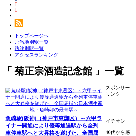
トップページへ
ご当地別駅一覧
路線別駅一覧
アクセスランキング
菊正宗酒造記念館
一覧
スポンサー
リンク
魚崎駅[阪神]（神戸市東灘区）～六甲ラ
イチオシ
イナー開通により優等通過駅から全列
40代から感
車停車駅へと大昇格を遂げた、全国屈