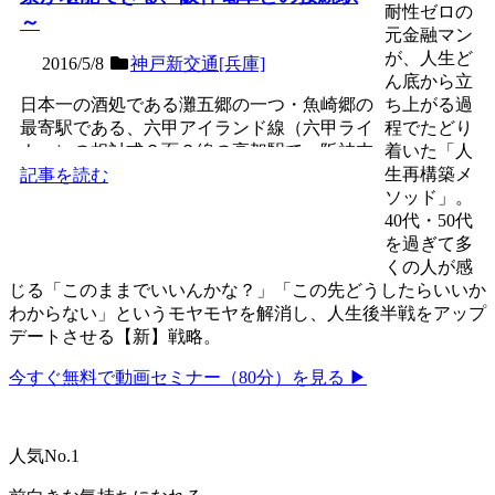
耐性ゼロの
～
元金融マン
が、人生ど
2016/5/8
神戸新交通[兵庫]
ん底から立
日本一の酒処である灘五郷の一つ・魚崎郷の
ち上がる過
最寄駅である、六甲アイランド線（六甲ライ
程でたどり
ナー）の相対式２面２線の高架駅で、阪神本
着いた「人
線との接続駅。六甲ラ...
生再構築メ
記事を読む
ソッド」。
40代・50代
を過ぎて多
くの人が感
じる「このままでいいんかな？」「この先どうしたらいいか
わからない」というモヤモヤを解消し、人生後半戦をアップ
デートさせる【新】戦略。
今すぐ無料で動画セミナー（80分）を見る ▶
人気No.1