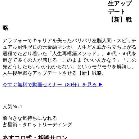
生アップ
デート
【新】戦
略
アラフォーでキャリアを失ったバリバリ左脳人間・スピリチ
ュアル耐性ゼロの元金融マンが、人生どん底から立ち上がる
過程でたどり着いた「人生再構築メソッド」。40代・50代を
過ぎて多くの人が感じる「このままでいいんかな？」「この
先どうしたらいいかわからない」というモヤモヤを解消し、
人生後半戦をアップデートさせる【新】戦略。
今すぐ無料で動画セミナー（80分）を見る ▶
人気No.1
前向きな気持ちになれる
占星術・タロットリーディング
あすコロ式・相談サロン