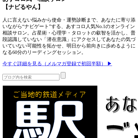
【ナビるやん】
人に言えない悩みから使命・運勢診断まで、あなたに寄り添
いながら“ナビゲート”する、あすコロ人気No.1のオンライン
相談サロン。占星術・心理学・タロットの叡智を活かし、普
段認識していない「潜在意識」にアクセスしてあなたの気づ
いていない可能性を拓かせ、明日から前向きに歩めるように
なる60分のリーディングセッション。
今すぐ詳細を見る（メルマガ登録で初回半額） ▶