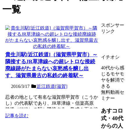
一覧
スポンサー
リンク
貴生川駅[近江鉄道]（滋賀県甲賀市）～
イチオシ
隣接するJR草津線への超レトロな接続
40代から感
廃線跡がたまらない哀愁感を醸し出
じるモヤモ
す、滋賀県最古の私鉄の終着駅～
ヤを解消で
きる
2016/3/17
近江鉄道[滋賀]
無料動画セ
忍者の地として有名な滋賀県甲賀市（こうか
ミナー
し）の代表駅であり、JR草津線・信楽高原
鉄道（SKR）の駅と隣接する、島式１面２線
あすコロ
の地上駅。元々JR...
記事を読む
式・40代
からの人