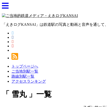
「えきログKANSAI」は鉄道駅の写真と動画と音声を通し
トップページへ
ご当地別駅一覧
路線別駅一覧
アクセスランキング
雪丸
一覧