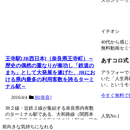
スポンサーリ
イチオシ
40代から感
無料動画セミ
王寺駅[JR西日本]（奈良県王寺町）～
あすコロ式
歴史の偶然の重なりが奏功し「鉄道の
まち」として大発展を遂げた、JRにお
アラフォーで
いた「人生再
ける県内最多の利用客数を誇るターミ
い」というモ
ナル駅～
今すぐ無料で
2016/4/4
JR[奈良]
JR２線・近鉄２線が集結する奈良県内有数
のターミナル駅である、大和路線（関西本
人気No.1
線）と和歌山線の３面５線の地上駅で、日中
大阪方面からの普通電車...
記事を読む
前向きな気持ちになれる