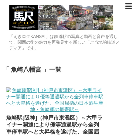
「えきログKANSAI」は鉄道駅の写真と動画と音声を通し
て、関西の街の魅力を再発見する新しい「ご当地的鉄道メ
ディア」です。
魚崎八幡宮
一覧
魚崎駅[阪神]（神戸市東灘区）～六甲ラ
イナー開通により優等通過駅から全列
車停車駅へと大昇格を遂げた、全国屈