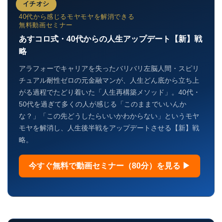
イチオシ
40代から感じるモヤモヤを解消できる
無料動画セミナー
あすコロ式・40代からの人生アップデート【新】戦
略
アラフォーでキャリアを失ったバリバリ左脳人間・スピリ
チュアル耐性ゼロの元金融マンが、人生どん底から立ち上
がる過程でたどり着いた「人生再構築メソッド」。40代・
50代を過ぎて多くの人が感じる「このままでいいんか
な？」「この先どうしたらいいかわからない」というモヤ
モヤを解消し、人生後半戦をアップデートさせる【新】戦
略。
今すぐ無料で動画セミナー（80分）を見る ▶