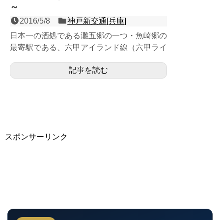
～
2016/5/8
神戸新交通[兵庫]
日本一の酒処である灘五郷の一つ・魚崎郷の
最寄駅である、六甲アイランド線（六甲ライ
ナー）の相対式２面２線の高架駅で、阪神本
記事を読む
線との接続駅。六甲ラ...
スポンサーリンク