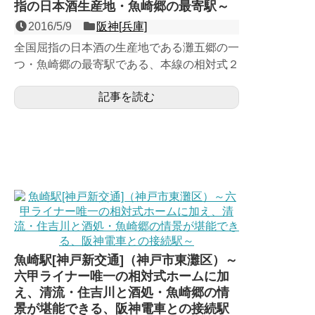
指の日本酒生産地・魚崎郷の最寄駅～
2016/5/9
阪神[兵庫]
全国屈指の日本酒の生産地である灘五郷の一
つ・魚崎郷の最寄駅である、本線の相対式２
面２線の地上駅。阪神本線開通当初から存在
記事を読む
する非常に歴史ある駅...
魚崎駅[神戸新交通]（神戸市東灘区）～
六甲ライナー唯一の相対式ホームに加
え、清流・住吉川と酒処・魚崎郷の情
景が堪能できる、阪神電車との接続駅