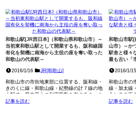
和歌山駅[JR西日本]（和歌山県和歌山市）～
和歌山市駅[
当初東和歌山駅として開業するも、阪和線国
山市）～か
有化を契機に南海から主役の座を奪い取った
駅舎と様々
和歌山の代表駅～
最も古い「
2016/1/16
JR[和歌山]
2016/1/1
和歌山市の市街地東部に位置する、阪和線・
和歌山市の
きのくに線・和歌山線・紀勢線の計７線の地
線・加太線
上駅で、県内最大の利用客数を有するターミ
入れる３面
ナル駅。競合の南海和...
百選認定駅。
記事を読む
記事を読む