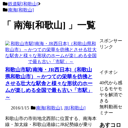
鉄道駅[和歌山]
南海[和歌山]
南海[和歌山]
一覧
スポンサー
リンク
和歌山市駅[南海・JR西日本]（和歌山
イチオシ
県和歌山市）～かつての栄華を彷彿と
40代から感
させる壮大な駅舎と様々な形状のホー
じるモヤモ
ムが楽しめる全国で最も古い「市駅」
ヤを解消で
～
きる
無料動画セ
2016/1/15
南海[和歌山]
,
JR[和歌山]
ミナー
和歌山市の市街地北西部に位置する、南海本
あすコロ
線・加太線・和歌山港線にJR紀勢線が乗り