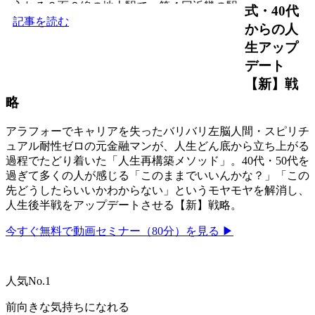
入れる３面６線の地上駅で、第４回近畿の駅
式・40代
百選認定駅。和歌山市...
記事を読む
からの人
生アップ
デート
【新】戦
略
アラフォーでキャリアを失ったバリバリ左脳人間・スピリチ
ュアル耐性ゼロの元金融マンが、人生どん底から立ち上がる
過程でたどり着いた「人生再構築メソッド」。40代・50代を
過ぎて多くの人が感じる「このままでいいんかな？」「この
先どうしたらいいかわからない」というモヤモヤを解消し、
人生後半戦をアップデートさせる【新】戦略。
今すぐ無料で動画セミナー（80分）を見る ▶
人気No.1
前向きな気持ちになれる