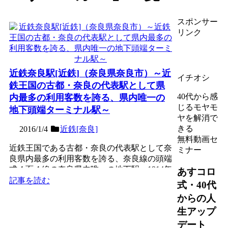
スポンサー
リンク
近鉄奈良駅[近鉄]（奈良県奈良市）～近
イチオシ
鉄王国の古都・奈良の代表駅として県
40代から感
内最多の利用客数を誇る、県内唯一の
じるモヤモ
地下頭端ターミナル駅～
ヤを解消で
きる
2016/1/4
近鉄[奈良]
無料動画セ
近鉄王国である古都・奈良の代表駅として奈
ミナー
良県内最多の利用客数を誇る、奈良線の頭端
式４面４線の奈良県内唯一の地下駅。1914年
あすコロ
（大正3年）に、...
記事を読む
式・40代
からの人
生アップ
デート