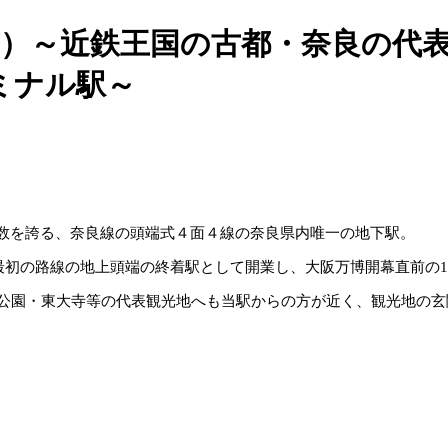
市）～近鉄王国の古都・奈良の代
ミナル駅～
数を誇る、奈良線の頭端式４面４線の奈良県内唯一の地下駅。
最初の路線の地上頭端の終着駅として開業し、大阪万博開幕直前の19
公園・東大寺等の代表観光地へも当駅からの方が近く、観光地の玄