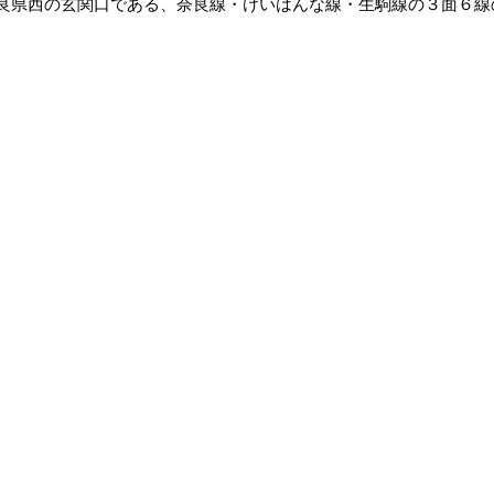
県西の玄関口である、奈良線・けいはんな線・生駒線の３面６線の地