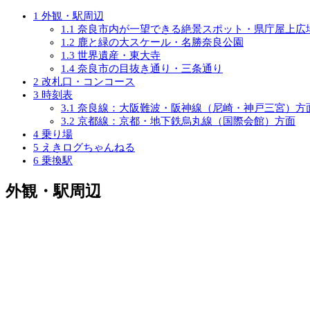
1
外観・駅周辺
1.1
奈良市内が一望できる絶景スポット・県庁屋上広
1.2
鹿と緑の大スケール・名勝奈良公園
1.3
世界遺産・東大寺
1.4
奈良市の目抜き通り・三条通り
2
改札口・コンコース
3
時刻表
3.1
奈良線：大阪難波・阪神線（尼崎・神戸三宮）方
3.2
京都線：京都・地下鉄烏丸線（国際会館）方面
4
乗り場
5
えきログちゃんねる
6
乗換駅
外観・駅周辺