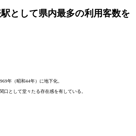
表駅として県内最多の利用客数を
69年（昭和44年）に地下化。
関口として堂々たる存在感を有している。