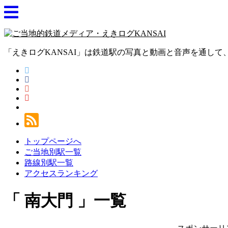
「えきログKANSAI」は鉄道駅の写真と動画と音声を通し
トップページへ
ご当地別駅一覧
路線別駅一覧
アクセスランキング
南大門
一覧