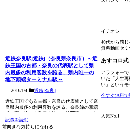
スポンサーリ
イチオシ
40代から感
無料動画セミ
近鉄奈良駅[近鉄]（奈良県奈良市）～近
あすコロ式
鉄王国の古都・奈良の代表駅として県
内最多の利用客数を誇る、県内唯一の
アラフォーで
いた「人生再
地下頭端ターミナル駅～
い」というモ
2016/1/4
近鉄[奈良]
今すぐ無料で
近鉄王国である古都・奈良の代表駅として奈
良県内最多の利用客数を誇る、奈良線の頭端
式４面４線の奈良県内唯一の地下駅。1914年
人気No.1
（大正3年）に、...
記事を読む
前向きな気持ちになれる